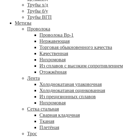
Трубы х/д
Трубы б/у
Трубы ВГП
Метизы
Проволока
Проволока Вр-1
Нержавеющая
Торговая обыкновенного качества
Качественная
Нихромовая
Из сплавов с высоким сопротивлением
Отожжённая
Лента
Холоднокатаная упаковочная
Холоднокатаная оцинкованная
Из прецизионных сплавов
Нихромовая
Сетка стальная
Сварная кладочная
Тканая
Плетёная
Трос