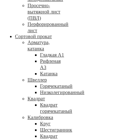
Просечно-
вытяжной лист
(ПВЛ)
Перфорированный
лист
Сортовой прокат
Арматура,
катанка
Гладкая А1
Рифленая
А3
Катанка
Швеллер
Горячекатаный
Низколегированный
Квадрат
Квадрат
горячекатаный
Калибровка
Круг
Шестигранник
Квадрат