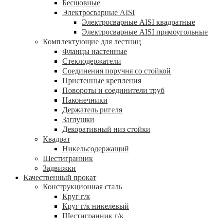
Бесшовные
Электросварные AISI
Электросварные AISI квадратные
Электросварные AISI прямоугольные
Комплектующие для лестниц
Фланцы настенные
Стеклодержатели
Соединения поручня со стойкой
Пристенные крепления
Повороты и соединители труб
Наконечники
Держатель ригеля
Заглушки
Декоративный низ стойки
Квадрат
Никельсодержащий
Шестигранник
Задвижки
Качественный прокат
Конструкционная сталь
Круг г/к
Круг г/к никелевый
Шестигранник г/к