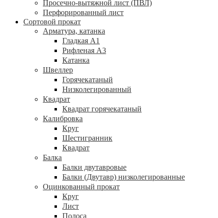
Просечно-вытяжной лист (ПВЛ)
Перфорированный лист
Сортовой прокат
Арматура, катанка
Гладкая А1
Рифленая А3
Катанка
Швеллер
Горячекатаный
Низколегированный
Квадрат
Квадрат горячекатаный
Калибровка
Круг
Шестигранник
Квадрат
Балка
Балки двутавровые
Балки (Двутавр) низколегированные
Оцинкованный прокат
Круг
Лист
Полоса