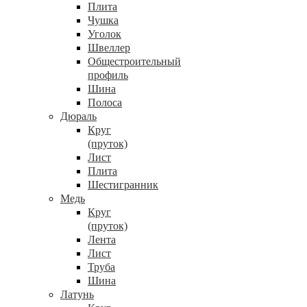
Плита
Чушка
Уголок
Швеллер
Общестроительный
профиль
Шина
Полоса
Дюраль
Круг
(пруток)
Лист
Плита
Шестигранник
Медь
Круг
(пруток)
Лента
Лист
Труба
Шина
Латунь