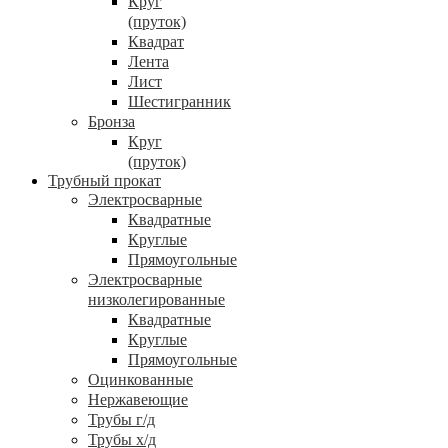
Круг
(пруток)
Квадрат
Лента
Лист
Шестигранник
Бронза
Круг
(пруток)
Трубный прокат
Электросварные
Квадратные
Круглые
Прямоугольные
Электросварные
низколегированные
Квадратные
Круглые
Прямоугольные
Оцинкованные
Нержавеющие
Трубы г/д
Трубы х/д