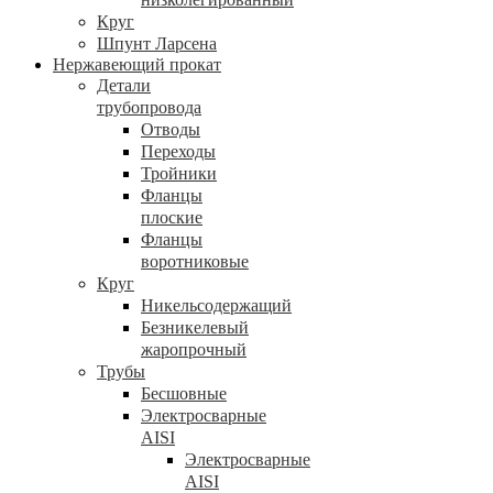
Круг
Шпунт Ларсена
Нержавеющий прокат
Детали
трубопровода
Отводы
Переходы
Тройники
Фланцы
плоские
Фланцы
воротниковые
Круг
Никельсодержащий
Безникелевый
жаропрочный
Трубы
Бесшовные
Электросварные
AISI
Электросварные
AISI