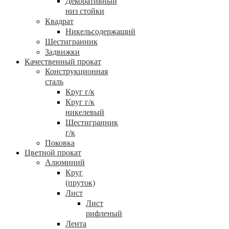
Декоративный
низ стойки
Квадрат
Никельсодержащий
Шестигранник
Задвижки
Качественный прокат
Конструкционная
сталь
Круг г/к
Круг г/к
никелевый
Шестигранник
г/к
Поковка
Цветной прокат
Алюминий
Круг
(пруток)
Лист
Лист
рифленый
Лента