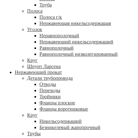
Труба
Полоса
Полоса г/к
Нержавеющая никельсодержащая
Уголок
Неравнополочный
Нержавеющий никельсодержащий
Равнополочный
Равнополочный низколегированный
Круг
Шпунт Ларсена
Нержавеющий прокат
Детали трубопровода
Отводы
Переходы
Тройники
Фланцы плоские
Фланцы воротниковые
Круг
Никельсодержащий
Безникелевый жаропрочный
Трубы