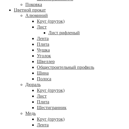
Поковка
Цветной прокат
Алюминий
Круг (пруток)
Лист
Лист рифленый
Лента
Плита
Чушка
Уголок
Швеллер
Общестроительный профиль
Шина
Полоса
Дюраль
Круг (пруток)
Лист
Плита
Шестигранник
Медь
Круг (пруток)
Лента