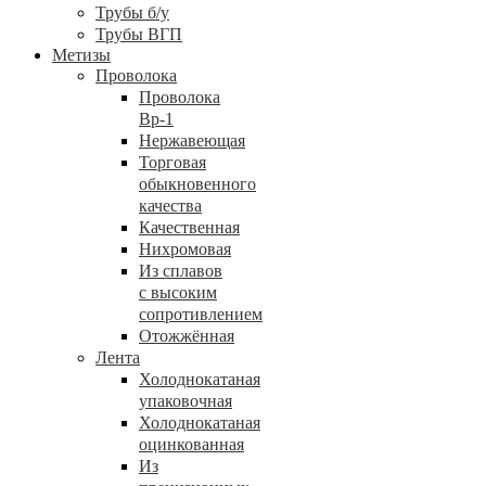
Трубы б/у
Трубы ВГП
Метизы
Проволока
Проволока
Вр-1
Нержавеющая
Торговая
обыкновенного
качества
Качественная
Нихромовая
Из сплавов
с высоким
сопротивлением
Отожжённая
Лента
Холоднокатаная
упаковочная
Холоднокатаная
оцинкованная
Из