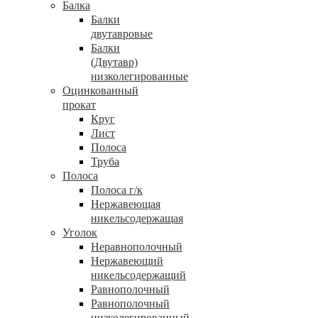
Балка
Балки
двутавровые
Балки
(Двутавр)
низколегированные
Оцинкованный
прокат
Круг
Лист
Полоса
Труба
Полоса
Полоса г/к
Нержавеющая
никельсодержащая
Уголок
Неравнополочный
Нержавеющий
никельсодержащий
Равнополочный
Равнополочный
низколегированный