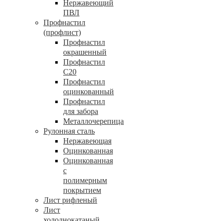
Нержавеющий
ПВЛ
Профнастил
(профлист)
Профнастил
окрашенный
Профнастил
С20
Профнастил
оцинкованный
Профнастил
для забора
Металлочерепица
Рулонная сталь
Нержавеющая
Оцинкованная
Оцинкованная
с
полимерным
покрытием
Лист рифленый
Лист
холоднокатаный