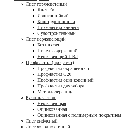
Лист горячекатаный
Лист г/к
Износостойкий
Конструкционный
Низколегированный
Судостроительный
Лист нержавеющий
Без никеля
Никельсодержащий
Нержавеющий ПВЛ
Профнастил (профлист)
Профнастил окрашенный
Профнастил С20
Профнастил оцинкованный
Профнастил для забора
Металлочерепица
Рулонная сталь
Нержавеющая
Оцинкованная
Оцинкованная с полимерным покрытием
Лист рифленый
Лист холоднокатаный