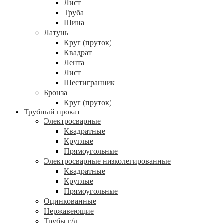
Лист
Труба
Шина
Латунь
Круг (пруток)
Квадрат
Лента
Лист
Шестигранник
Бронза
Круг (пруток)
Трубный прокат
Электросварные
Квадратные
Круглые
Прямоугольные
Электросварные низколегированные
Квадратные
Круглые
Прямоугольные
Оцинкованные
Нержавеющие
Трубы г/д