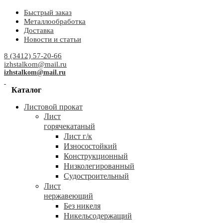
Быстрый заказ
Металлообработка
Доставка
Новости и статьи
8 (3412) 57-20-66
izhstalkom@mail.ru
izhstalkom@mail.ru
Каталог
Листовой прокат
Лист
горячекатаный
Лист г/к
Износостойкий
Конструкционный
Низколегированный
Судостроительный
Лист
нержавеющий
Без никеля
Никельсодержащий