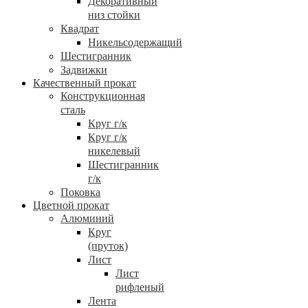
Декоративный
низ стойки
Квадрат
Никельсодержащий
Шестигранник
Задвижки
Качественный прокат
Конструкционная
сталь
Круг г/к
Круг г/к
никелевый
Шестигранник
г/к
Поковка
Цветной прокат
Алюминий
Круг
(пруток)
Лист
Лист
рифленый
Лента