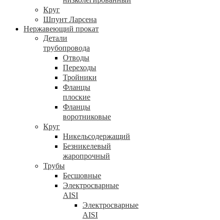
Круг
Шпунт Ларсена
Нержавеющий прокат
Детали
трубопровода
Отводы
Переходы
Тройники
Фланцы
плоские
Фланцы
воротниковые
Круг
Никельсодержащий
Безникелевый
жаропрочный
Трубы
Бесшовные
Электросварные
AISI
Электросварные
AISI