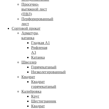
Просечно-
вытяжной лист
(ПВЛ)
Перфорированный
лист
Сортовой прокат
Арматура,
катанка
Гладкая А1
Рифленая
А3
Катанка
Швеллер
Горячекатаный
Низколегированный
Квадрат
Квадрат
горячекатаный
Калибровка
Круг
Шестигранник
Квадрат