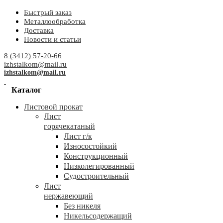
Быстрый заказ
Металлообработка
Доставка
Новости и статьи
8 (3412) 57-20-66
izhstalkom@mail.ru
izhstalkom@mail.ru
Каталог
Листовой прокат
Лист
горячекатаный
Лист г/к
Износостойкий
Конструкционный
Низколегированный
Судостроительный
Лист
нержавеющий
Без никеля
Никельсодержащий