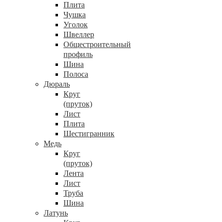
Плита
Чушка
Уголок
Швеллер
Общестроительный
профиль
Шина
Полоса
Дюраль
Круг
(пруток)
Лист
Плита
Шестигранник
Медь
Круг
(пруток)
Лента
Лист
Труба
Шина
Латунь