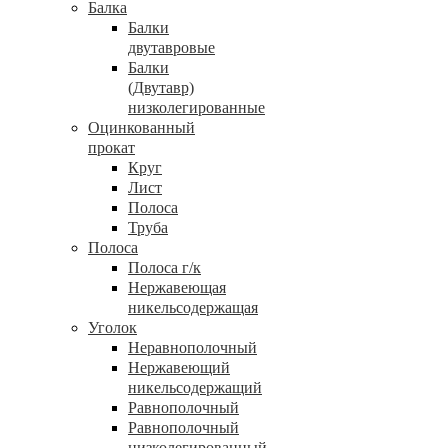
Балка
Балки
двутавровые
Балки
(Двутавр)
низколегированные
Оцинкованный
прокат
Круг
Лист
Полоса
Труба
Полоса
Полоса г/к
Нержавеющая
никельсодержащая
Уголок
Неравнополочный
Нержавеющий
никельсодержащий
Равнополочный
Равнополочный
низколегированный