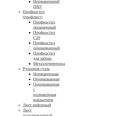
Нержавеющий
ПВЛ
Профнастил
(профлист)
Профнастил
окрашенный
Профнастил
С20
Профнастил
оцинкованный
Профнастил
для забора
Металлочерепица
Рулонная сталь
Нержавеющая
Оцинкованная
Оцинкованная
с
полимерным
покрытием
Лист рифленый
Лист
холоднокатаный