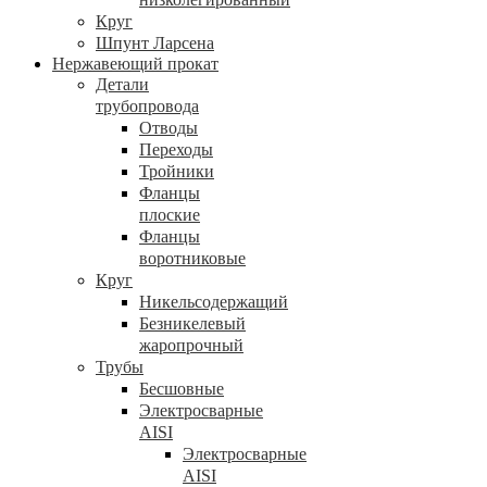
Круг
Шпунт Ларсена
Нержавеющий прокат
Детали
трубопровода
Отводы
Переходы
Тройники
Фланцы
плоские
Фланцы
воротниковые
Круг
Никельсодержащий
Безникелевый
жаропрочный
Трубы
Бесшовные
Электросварные
AISI
Электросварные
AISI