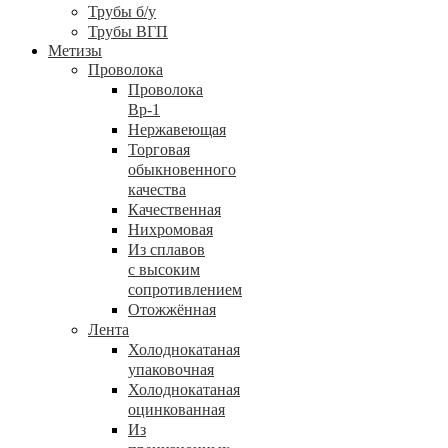
Трубы б/у
Трубы ВГП
Метизы
Проволока
Проволока
Вр-1
Нержавеющая
Торговая
обыкновенного
качества
Качественная
Нихромовая
Из сплавов
с высоким
сопротивлением
Отожжённая
Лента
Холоднокатаная
упаковочная
Холоднокатаная
оцинкованная
Из