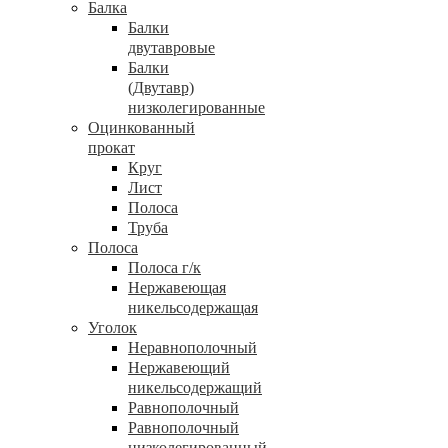
Балка
Балки
двутавровые
Балки
(Двутавр)
низколегированные
Оцинкованный
прокат
Круг
Лист
Полоса
Труба
Полоса
Полоса г/к
Нержавеющая
никельсодержащая
Уголок
Неравнополочный
Нержавеющий
никельсодержащий
Равнополочный
Равнополочный
низколегированный