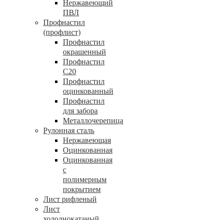
Нержавеющий
ПВЛ
Профнастил
(профлист)
Профнастил
окрашенный
Профнастил
С20
Профнастил
оцинкованный
Профнастил
для забора
Металлочерепица
Рулонная сталь
Нержавеющая
Оцинкованная
Оцинкованная
с
полимерным
покрытием
Лист рифленый
Лист
холоднокатаный