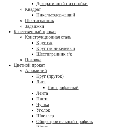
Декоративный низ стойки
Квадрат
Никельсодержащий
Шестигранник
Задвижки
Качественный прокат
Конструкционная сталь
Круг г/к
Круг г/к никелевый
Шестигранник г/к
Поковка
Цветной прокат
Алюминий
Круг (пруток)
Лист
Лист рифленый
Лента
Плита
Чушка
Уголок
Швеллер
Общестроительный профиль