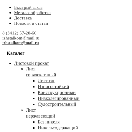
Быстрый заказ
Металлообработка
Доставка
Новости и статьи
8 (3412) 57-20-66
izhstalkom@mail.ru
izhstalkom@mail.ru
Каталог
Листовой прокат
Лист
горячекатаный
Лист г/к
Износостойкий
Конструкционный
Низколегированный
Судостроительный
Лист
нержавеющий
Без никеля
Никельсодержащий