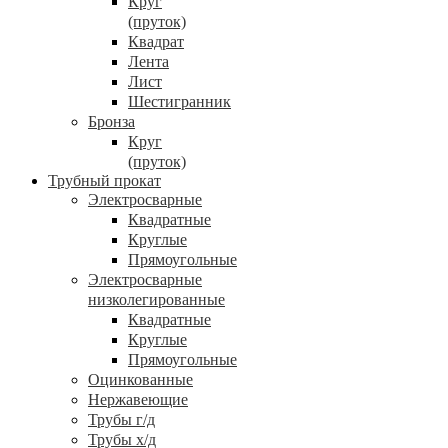
Круг
(пруток)
Квадрат
Лента
Лист
Шестигранник
Бронза
Круг
(пруток)
Трубный прокат
Электросварные
Квадратные
Круглые
Прямоугольные
Электросварные
низколегированные
Квадратные
Круглые
Прямоугольные
Оцинкованные
Нержавеющие
Трубы г/д
Трубы х/д