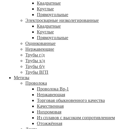
Квадратные
Круглые
Прямоугольные
Электросварные низколегированные
Квадратные
Круглые
Прямоугольные
Оцинкованные
Нержавеющие
Трубы г/д
Трубы х/д
Трубы б/у
Трубы ВГП
Метизы
Проволока
Проволока Вр-1
Нержавеющая
Торговая обыкновенного качества
Качественная
Нихромовая
Из сплавов с высоким сопротивлением
Отожжённая