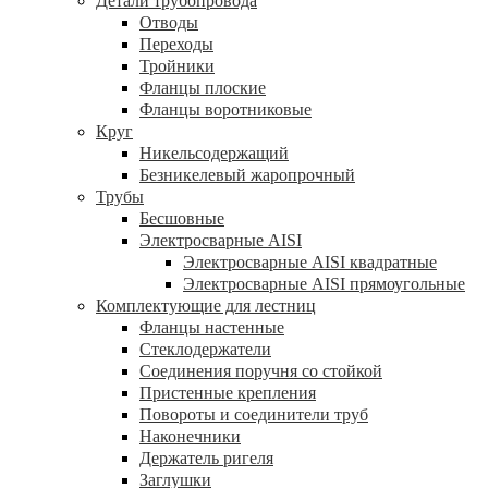
Детали трубопровода
Отводы
Переходы
Тройники
Фланцы плоские
Фланцы воротниковые
Круг
Никельсодержащий
Безникелевый жаропрочный
Трубы
Бесшовные
Электросварные AISI
Электросварные AISI квадратные
Электросварные AISI прямоугольные
Комплектующие для лестниц
Фланцы настенные
Стеклодержатели
Соединения поручня со стойкой
Пристенные крепления
Повороты и соединители труб
Наконечники
Держатель ригеля
Заглушки