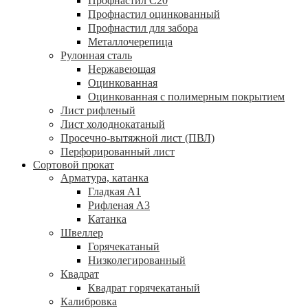
Профнастил С20
Профнастил оцинкованный
Профнастил для забора
Металлочерепица
Рулонная сталь
Нержавеющая
Оцинкованная
Оцинкованная с полимерным покрытием
Лист рифленый
Лист холоднокатаный
Просечно-вытяжной лист (ПВЛ)
Перфорированный лист
Сортовой прокат
Арматура, катанка
Гладкая А1
Рифленая А3
Катанка
Швеллер
Горячекатаный
Низколегированный
Квадрат
Квадрат горячекатаный
Калибровка