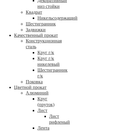
Декоративный
низ стойки
Квадрат
Никельсодержащий
Шестигранник
Задвижки
Качественный прокат
Конструкционная
сталь
Круг г/к
Круг г/к
никелевый
Шестигранник
г/к
Поковка
Цветной прокат
Алюминий
Круг
(пруток)
Лист
Лист
рифленый
Лента