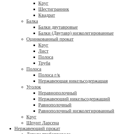
Круг
Шестигранник
Квадрат
Балка
Балки двутавровые
Балки (Двутавр) низколегированные
Оцинкованный прокат
Круг
Лист
Полоса
Труба
Полоса
Полоса г/к
Нержавеющая никельсодержащая
Уголок
Неравнополочный
Нержавеющий никельсодержащий
Равнополочный
Равнополочный низколегированный
Круг
Шпунт Ларсена
Нержавеющий прокат