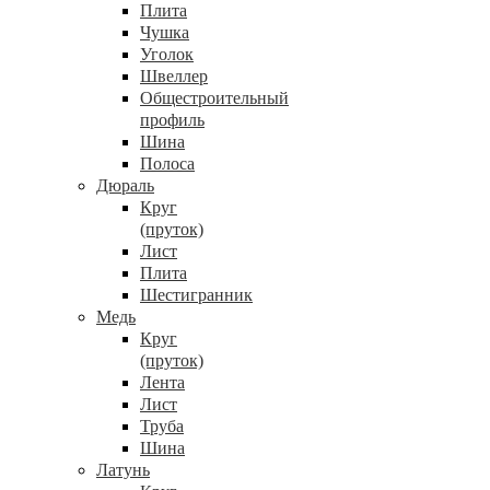
Плита
Чушка
Уголок
Швеллер
Общестроительный
профиль
Шина
Полоса
Дюраль
Круг
(пруток)
Лист
Плита
Шестигранник
Медь
Круг
(пруток)
Лента
Лист
Труба
Шина
Латунь