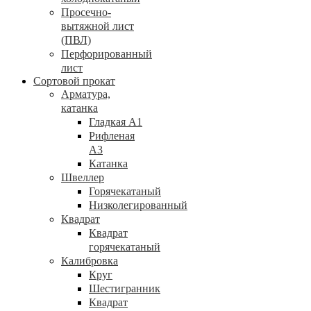
Просечно-
вытяжной лист
(ПВЛ)
Перфорированный
лист
Сортовой прокат
Арматура,
катанка
Гладкая А1
Рифленая
А3
Катанка
Швеллер
Горячекатаный
Низколегированный
Квадрат
Квадрат
горячекатаный
Калибровка
Круг
Шестигранник
Квадрат