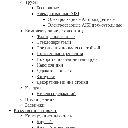
Трубы
Бесшовные
Электросварные AISI
Электросварные AISI квадратные
Электросварные AISI прямоугольные
Комплектующие для лестниц
Фланцы настенные
Стеклодержатели
Соединения поручня со стойкой
Пристенные крепления
Повороты и соединители труб
Наконечники
Держатель ригеля
Заглушки
Декоративный низ стойки
Квадрат
Никельсодержащий
Шестигранник
Задвижки
Качественный прокат
Конструкционная сталь
Круг г/к
Круг г/к никелевый