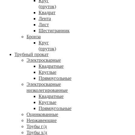
Круг
(пруток)
Квадрат
Лента
Лист
Шестигранник
Бронза
Круг
(пруток)
Трубный прокат
Электросварные
Квадратные
Круглые
Прямоугольные
Электросварные
низколегированные
Квадратные
Круглые
Прямоугольные
Оцинкованные
Нержавеющие
Трубы г/д
Трубы х/д