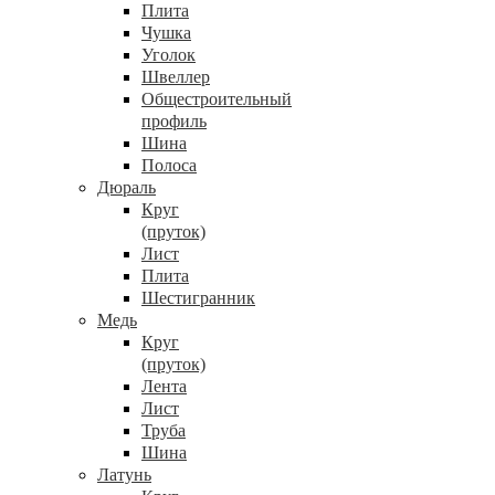
Плита
Чушка
Уголок
Швеллер
Общестроительный
профиль
Шина
Полоса
Дюраль
Круг
(пруток)
Лист
Плита
Шестигранник
Медь
Круг
(пруток)
Лента
Лист
Труба
Шина
Латунь