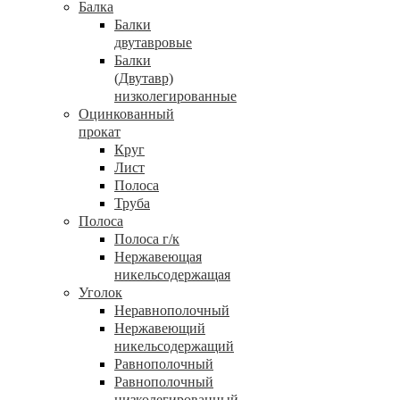
Балка
Балки
двутавровые
Балки
(Двутавр)
низколегированные
Оцинкованный
прокат
Круг
Лист
Полоса
Труба
Полоса
Полоса г/к
Нержавеющая
никельсодержащая
Уголок
Неравнополочный
Нержавеющий
никельсодержащий
Равнополочный
Равнополочный
низколегированный