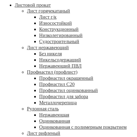
Листовой прокат
Лист горячекатаный
Лист г/к
Износостойкий
Конструкционный
Низколегированный
Судостроительный
Лист нержавеющий
Без никеля
Никельсодержащий
Нержавеющий ПВЛ
Профнастил (профлист)
Профнастил окрашенный
Профнастил С20
Профнастил оцинкованный
Профнастил для забора
Металлочерепица
Рулонная сталь
Нержавеющая
Оцинкованная
Оцинкованная с полимерным покрытием
Лист рифленый