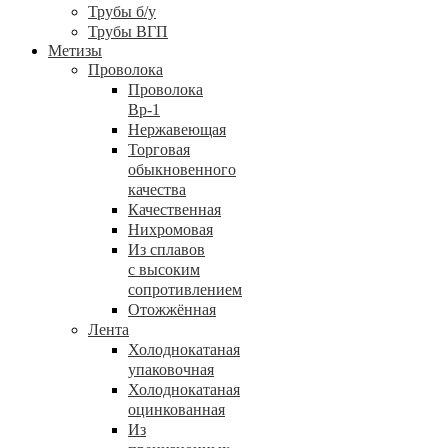
Трубы б/у
Трубы ВГП
Метизы
Проволока
Проволока
Вр-1
Нержавеющая
Торговая
обыкновенного
качества
Качественная
Нихромовая
Из сплавов
с высоким
сопротивлением
Отожжённая
Лента
Холоднокатаная
упаковочная
Холоднокатаная
оцинкованная
Из