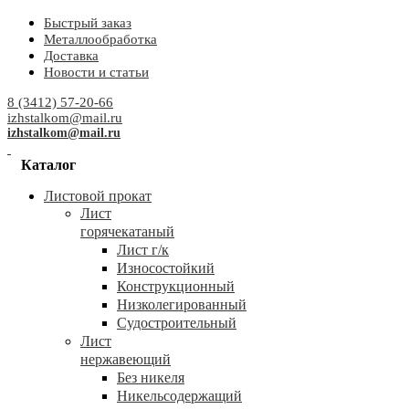
Быстрый заказ
Металлообработка
Доставка
Новости и статьи
8 (3412) 57-20-66
izhstalkom@mail.ru
izhstalkom@mail.ru
Каталог
Листовой прокат
Лист
горячекатаный
Лист г/к
Износостойкий
Конструкционный
Низколегированный
Судостроительный
Лист
нержавеющий
Без никеля
Никельсодержащий