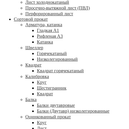
Лист холоднокатаный
Просечно-вытяжной лист (ПВЛ)
Перфорированный лист
Сортовой прокат
Арматура, катанка
Гладкая А1
Рифленая А3
Катанка
Швеллер
Горячекатаный
Низколегированный
Квадрат
Квадрат горячекатаный
Калибровка
Круг
Шестигранник
Квадрат
Балка
Балки двутавровые
Балки (Двутавр) низколегированные
Оцинкованный прокат
Круг
Лист