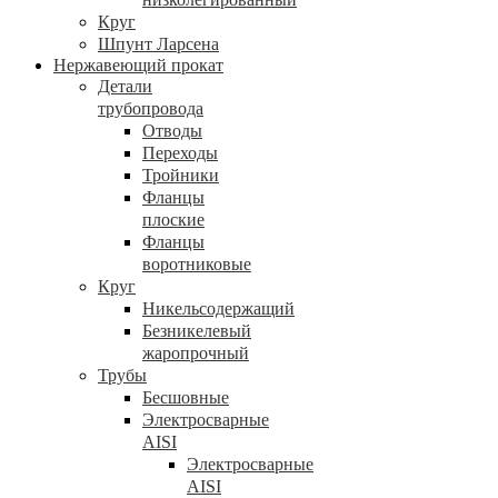
Круг
Шпунт Ларсена
Нержавеющий прокат
Детали
трубопровода
Отводы
Переходы
Тройники
Фланцы
плоские
Фланцы
воротниковые
Круг
Никельсодержащий
Безникелевый
жаропрочный
Трубы
Бесшовные
Электросварные
AISI
Электросварные
AISI