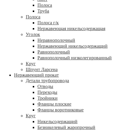
Полоса
Труба
Полоса
Полоса г/к
Нержавеющая никельсодержащая
Уголок
Неравнополочный
Нержавеющий никельсодержащий
Равнополочный
Равнополочный низколегированный
Круг
Шпунт Ларсена
Нержавеющий прокат
Детали трубопровода
Отводы
Переходы
Тройники
Фланцы плоские
Фланцы воротниковые
Круг
Никельсодержащий
Безникелевый жаропрочный