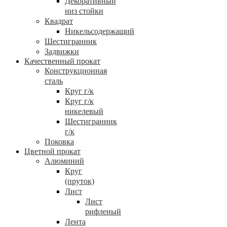
Декоративный
низ стойки
Квадрат
Никельсодержащий
Шестигранник
Задвижки
Качественный прокат
Конструкционная
сталь
Круг г/к
Круг г/к
никелевый
Шестигранник
г/к
Поковка
Цветной прокат
Алюминий
Круг
(пруток)
Лист
Лист
рифленый
Лента