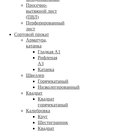
Просечно-
вытяжной лист
(ПВЛ)
Перфорированный
лист
Сортовой прокат
Арматура,
катанка
Гладкая А1
Рифленая
А3
Катанка
Швеллер
Горячекатаный
Низколегированный
Квадрат
Квадрат
горячекатаный
Калибровка
Круг
Шестигранник
Квадрат