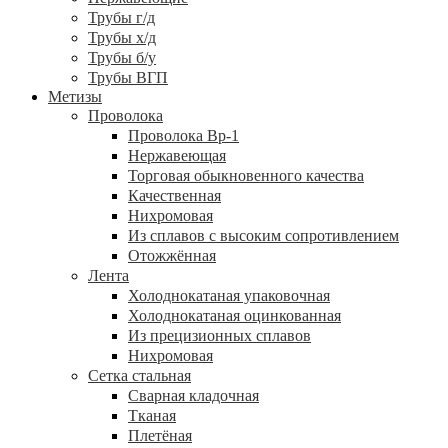
Трубы г/д
Трубы х/д
Трубы б/у
Трубы ВГП
Метизы
Проволока
Проволока Вр-1
Нержавеющая
Торговая обыкновенного качества
Качественная
Нихромовая
Из сплавов с высоким сопротивлением
Отожжённая
Лента
Холоднокатаная упаковочная
Холоднокатаная оцинкованная
Из прецизионных сплавов
Нихромовая
Сетка стальная
Сварная кладочная
Тканая
Плетёная