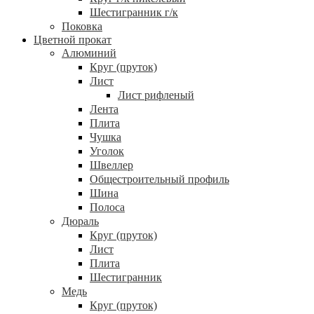
Шестигранник г/к
Поковка
Цветной прокат
Алюминий
Круг (пруток)
Лист
Лист рифленый
Лента
Плита
Чушка
Уголок
Швеллер
Общестроительный профиль
Шина
Полоса
Дюраль
Круг (пруток)
Лист
Плита
Шестигранник
Медь
Круг (пруток)