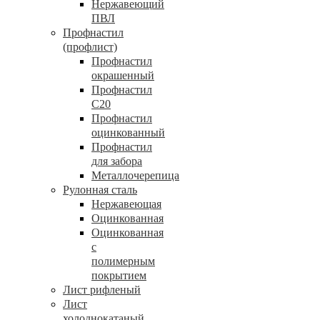
Нержавеющий
ПВЛ
Профнастил
(профлист)
Профнастил
окрашенный
Профнастил
С20
Профнастил
оцинкованный
Профнастил
для забора
Металлочерепица
Рулонная сталь
Нержавеющая
Оцинкованная
Оцинкованная
с
полимерным
покрытием
Лист рифленый
Лист
холоднокатаный