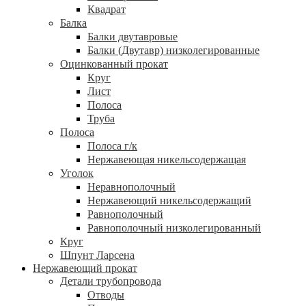
Квадрат
Балка
Балки двутавровые
Балки (Двутавр) низколегированные
Оцинкованный прокат
Круг
Лист
Полоса
Труба
Полоса
Полоса г/к
Нержавеющая никельсодержащая
Уголок
Неравнополочный
Нержавеющий никельсодержащий
Равнополочный
Равнополочный низколегированный
Круг
Шпунт Ларсена
Нержавеющий прокат
Детали трубопровода
Отводы