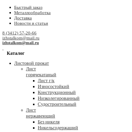
Быстрый заказ
Металлообработка
Доставка
Новости и статьи
8 (3412) 57-20-66
izhstalkom@mail.ru
izhstalkom@mail.ru
Каталог
Листовой прокат
Лист
горячекатаный
Лист г/к
Износостойкий
Конструкционный
Низколегированный
Судостроительный
Лист
нержавеющий
Без никеля
Никельсодержащий