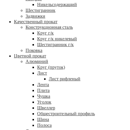
Никельсодержащий
Шестигранник
Задвижки
Качественный прокат
Конструкционная сталь
Круг г/к
Круг г/к никелевый
Шестигранник г/к
Поковка
Цветной прокат
Алюминий
Круг (пруток)
Лист
Лист рифленый
Лента
Плита
Чушка
Уголок
Швеллер
Общестроительный профиль
Шина
Полоса