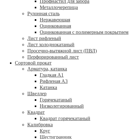
Профнастил для забора
Металлочерепица
Рулонная сталь
Нержавеющая
Оцинкованная
Оцинкованная с полимерным покрытием
Лист рифленый
Лист холоднокатаный
Просечно-вытяжной лист (ПВЛ)
Перфорированный лист
Сортовой прокат
Арматура, катанка
Гладкая А1
Рифленая А3
Катанка
Швеллер
Горячекатаный
Низколегированный
Квадрат
Квадрат горячекатаный
Калибровка
Круг
Шестигранник