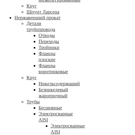
Круг
Шпунт Ларсена
Нержавеющий прокат
Детали
трубопровода
Отводы
Переходы
Тройники
Фланцы
плоские
Фланцы
воротниковые
Круг
Никельсодержащий
Безникелевый
жаропрочный
Трубы
Бесшовные
Электросварные
AISI
Электросварные
AISI