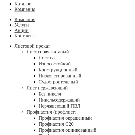
Каталог
Компания
Компания
Услуги
Акции
Контакты
Листовой прокат
Лист горячекатаный
Лист г/к
Износостойкий
Конструкционный
Низколегированный
Судостроительный
Лист нержавеющий
Без никеля
Никельсодержащий
Нержавеющий ПВЛ
Профнастил (профлист)
Профнастил окрашенный
Профнастил С20
Профнастил оцинкованный