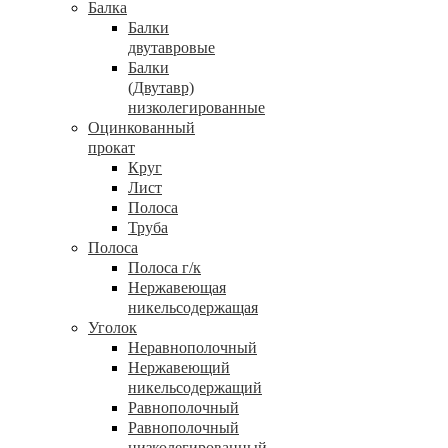
Балка
Балки
двутавровые
Балки
(Двутавр)
низколегированные
Оцинкованный
прокат
Круг
Лист
Полоса
Труба
Полоса
Полоса г/к
Нержавеющая
никельсодержащая
Уголок
Неравнополочный
Нержавеющий
никельсодержащий
Равнополочный
Равнополочный
низколегированный