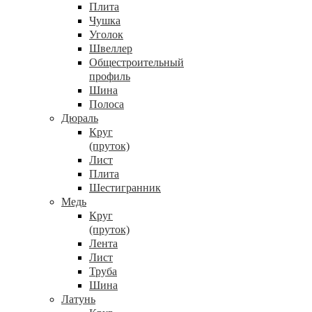
Плита
Чушка
Уголок
Швеллер
Общестроительный
профиль
Шина
Полоса
Дюраль
Круг
(пруток)
Лист
Плита
Шестигранник
Медь
Круг
(пруток)
Лента
Лист
Труба
Шина
Латунь