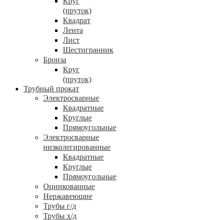
Круг
(пруток)
Квадрат
Лента
Лист
Шестигранник
Бронза
Круг
(пруток)
Трубный прокат
Электросварные
Квадратные
Круглые
Прямоугольные
Электросварные
низколегированные
Квадратные
Круглые
Прямоугольные
Оцинкованные
Нержавеющие
Трубы г/д
Трубы х/д