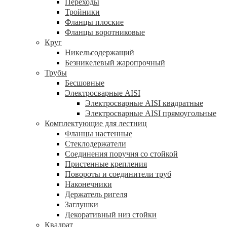
Переходы
Тройники
Фланцы плоские
Фланцы воротниковые
Круг
Никельсодержащий
Безникелевый жаропрочный
Трубы
Бесшовные
Электросварные AISI
Электросварные AISI квадратные
Электросварные AISI прямоугольные
Комплектующие для лестниц
Фланцы настенные
Стеклодержатели
Соединения поручня со стойкой
Пристенные крепления
Повороты и соединители труб
Наконечники
Держатель ригеля
Заглушки
Декоративный низ стойки
Квадрат