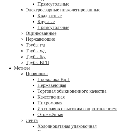
Прямоугольные
Электросварные низколегированные
Квадратные
Круглые
Прямоугольные
Оцинкованные
Нержавеющие
Трубы г/д
Трубы х/д
Трубы б/у
Трубы ВГП
Метизы
Проволока
Проволока Вр-1
Нержавеющая
Торговая обыкновенного качества
Качественная
Нихромовая
Из сплавов с высоким сопротивлением
Отожжённая
Лента
Холоднокатаная упаковочная