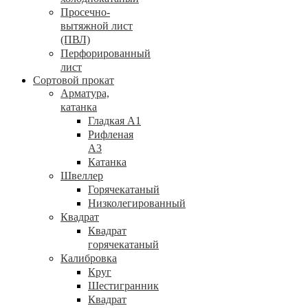
Просечно-
вытяжной лист
(ПВЛ)
Перфорированный
лист
Сортовой прокат
Арматура,
катанка
Гладкая А1
Рифленая
А3
Катанка
Швеллер
Горячекатаный
Низколегированный
Квадрат
Квадрат
горячекатаный
Калибровка
Круг
Шестигранник
Квадрат