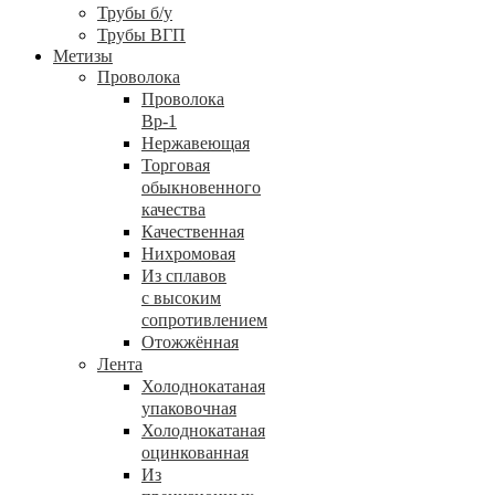
Трубы б/у
Трубы ВГП
Метизы
Проволока
Проволока
Вр-1
Нержавеющая
Торговая
обыкновенного
качества
Качественная
Нихромовая
Из сплавов
с высоким
сопротивлением
Отожжённая
Лента
Холоднокатаная
упаковочная
Холоднокатаная
оцинкованная
Из