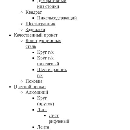
Декоративный
низ стойки
Квадрат
Никельсодержащий
Шестигранник
Задвижки
Качественный прокат
Конструкционная
сталь
Круг г/к
Круг г/к
никелевый
Шестигранник
г/к
Поковка
Цветной прокат
Алюминий
Круг
(пруток)
Лист
Лист
рифленый
Лента