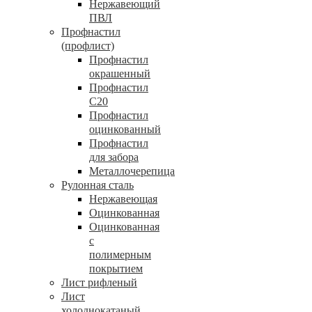
Нержавеющий
ПВЛ
Профнастил
(профлист)
Профнастил
окрашенный
Профнастил
С20
Профнастил
оцинкованный
Профнастил
для забора
Металлочерепица
Рулонная сталь
Нержавеющая
Оцинкованная
Оцинкованная
с
полимерным
покрытием
Лист рифленый
Лист
холоднокатаный