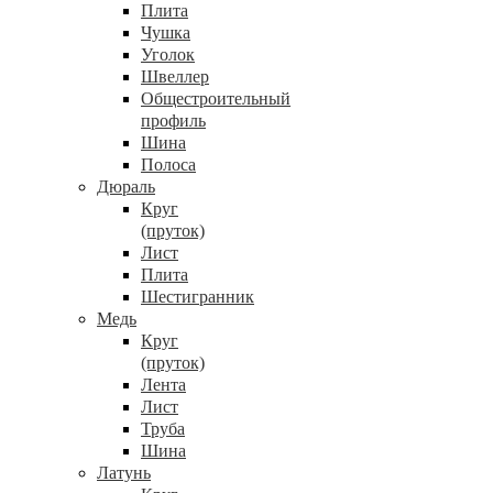
Плита
Чушка
Уголок
Швеллер
Общестроительный
профиль
Шина
Полоса
Дюраль
Круг
(пруток)
Лист
Плита
Шестигранник
Медь
Круг
(пруток)
Лента
Лист
Труба
Шина
Латунь