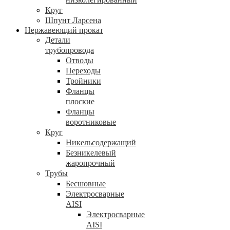
Круг
Шпунт Ларсена
Нержавеющий прокат
Детали
трубопровода
Отводы
Переходы
Тройники
Фланцы
плоские
Фланцы
воротниковые
Круг
Никельсодержащий
Безникелевый
жаропрочный
Трубы
Бесшовные
Электросварные
AISI
Электросварные
AISI