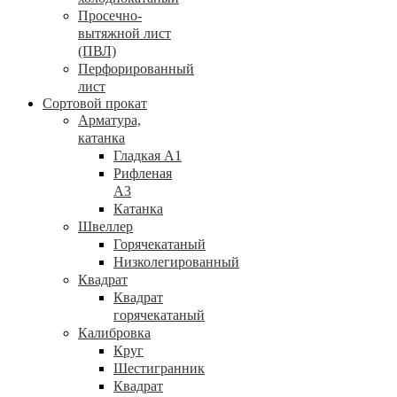
Просечно-
вытяжной лист
(ПВЛ)
Перфорированный
лист
Сортовой прокат
Арматура,
катанка
Гладкая А1
Рифленая
А3
Катанка
Швеллер
Горячекатаный
Низколегированный
Квадрат
Квадрат
горячекатаный
Калибровка
Круг
Шестигранник
Квадрат