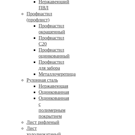
Нержавеющий
ПВЛ
Профнастил
(профлист)
Профнастил
окрашенный
Профнастил
С20
Профнастил
оцинкованный
Профнастил
для забора
Металлочерепица
Рулонная сталь
Нержавеющая
Оцинкованная
Оцинкованная
с
полимерным
покрытием
Лист рифленый
Лист
холоднокатаный