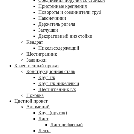
Соединения поручня со стойкой
Пристенные крепления
Повороты и соединители труб
Наконечники
Держатель ригеля
Заглушки
Декоративный низ стойки
Квадрат
Никельсодержащий
Шестигранник
Задвижки
Качественный прокат
Конструкционная сталь
Круг г/к
Круг г/к никелевый
Шестигранник г/к
Поковка
Цветной прокат
Алюминий
Круг (пруток)
Лист
Лист рифленый
Лента