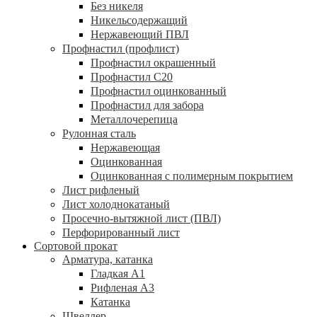
Без никеля
Никельсодержащий
Нержавеющий ПВЛ
Профнастил (профлист)
Профнастил окрашенный
Профнастил С20
Профнастил оцинкованный
Профнастил для забора
Металлочерепица
Рулонная сталь
Нержавеющая
Оцинкованная
Оцинкованная с полимерным покрытием
Лист рифленый
Лист холоднокатаный
Просечно-вытяжной лист (ПВЛ)
Перфорированный лист
Сортовой прокат
Арматура, катанка
Гладкая А1
Рифленая А3
Катанка
Швеллер