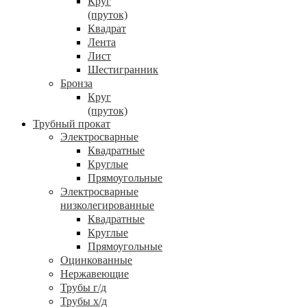
Круг
(пруток)
Квадрат
Лента
Лист
Шестигранник
Бронза
Круг
(пруток)
Трубный прокат
Электросварные
Квадратные
Круглые
Прямоугольные
Электросварные
низколегированные
Квадратные
Круглые
Прямоугольные
Оцинкованные
Нержавеющие
Трубы г/д
Трубы х/д