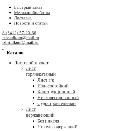
Быстрый заказ
Металлообработка
Доставка
Новости и статьи
8 (3412) 57-20-66
izhstalkom@mail.ru
izhstalkom@mail.ru
Каталог
Листовой прокат
Лист
горячекатаный
Лист г/к
Износостойкий
Конструкционный
Низколегированный
Судостроительный
Лист
нержавеющий
Без никеля
Никельсодержащий