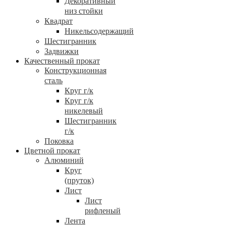
Декоративный
низ стойки
Квадрат
Никельсодержащий
Шестигранник
Задвижки
Качественный прокат
Конструкционная
сталь
Круг г/к
Круг г/к
никелевый
Шестигранник
г/к
Поковка
Цветной прокат
Алюминий
Круг
(пруток)
Лист
Лист
рифленый
Лента