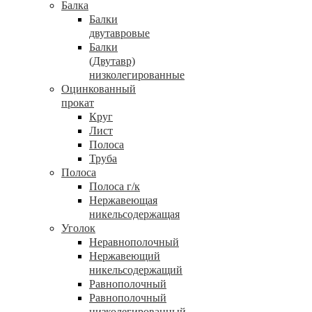
Балка
Балки
двутавровые
Балки
(Двутавр)
низколегированные
Оцинкованный
прокат
Круг
Лист
Полоса
Труба
Полоса
Полоса г/к
Нержавеющая
никельсодержащая
Уголок
Неравнополочный
Нержавеющий
никельсодержащий
Равнополочный
Равнополочный
низколегированный