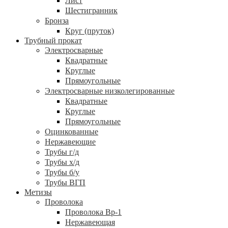
Лист
Шестигранник
Бронза
Круг (пруток)
Трубный прокат
Электросварные
Квадратные
Круглые
Прямоугольные
Электросварные низколегированные
Квадратные
Круглые
Прямоугольные
Оцинкованные
Нержавеющие
Трубы г/д
Трубы х/д
Трубы б/у
Трубы ВГП
Метизы
Проволока
Проволока Вр-1
Нержавеющая