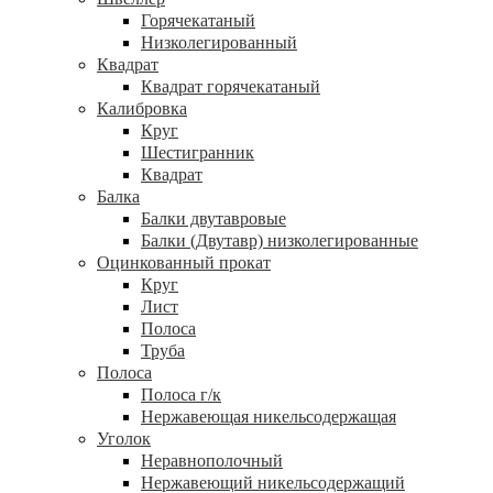
Горячекатаный
Низколегированный
Квадрат
Квадрат горячекатаный
Калибровка
Круг
Шестигранник
Квадрат
Балка
Балки двутавровые
Балки (Двутавр) низколегированные
Оцинкованный прокат
Круг
Лист
Полоса
Труба
Полоса
Полоса г/к
Нержавеющая никельсодержащая
Уголок
Неравнополочный
Нержавеющий никельсодержащий