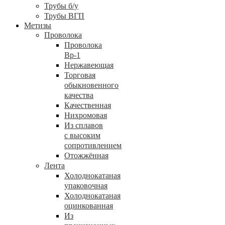
Трубы б/у
Трубы ВГП
Метизы
Проволока
Проволока
Вр-1
Нержавеющая
Торговая
обыкновенного
качества
Качественная
Нихромовая
Из сплавов
с высоким
сопротивлением
Отожжённая
Лента
Холоднокатаная
упаковочная
Холоднокатаная
оцинкованная
Из