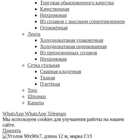
Торговая обыкновенного качества
Качественная
Нихромовая
Из сплавов с высоким сопротивлением
Отожжённая
Лента
Холоднокатаная упаковочная
Холоднокатаная оцинкованная
Из прецизионных сплавов
Нихромовая
Сетка стальная
Сварная кладочная
Тканая
Плетёная
Трос
Шпонки
Канаты
WhatsApp
WhatsApp
Telegram
Мы используем cookies для улучшения работы на нашем
сайте.
Принять