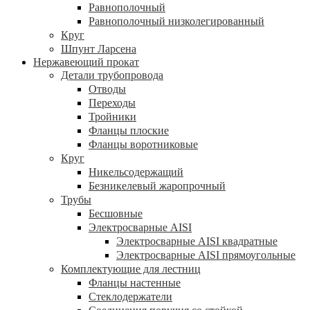
Равнополочный
Равнополочный низколегированный
Круг
Шпунт Ларсена
Нержавеющий прокат
Детали трубопровода
Отводы
Переходы
Тройники
Фланцы плоские
Фланцы воротниковые
Круг
Никельсодержащий
Безникелевый жаропрочный
Трубы
Бесшовные
Электросварные AISI
Электросварные AISI квадратные
Электросварные AISI прямоугольные
Комплектующие для лестниц
Фланцы настенные
Стеклодержатели