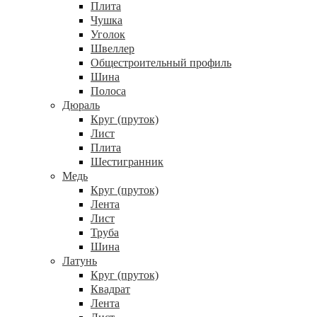
Плита
Чушка
Уголок
Швеллер
Общестроительный профиль
Шина
Полоса
Дюраль
Круг (пруток)
Лист
Плита
Шестигранник
Медь
Круг (пруток)
Лента
Лист
Труба
Шина
Латунь
Круг (пруток)
Квадрат
Лента