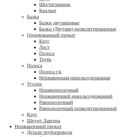
Шестигранник
Квадрат
Балка
Балки двутавровые
Балки (Двутавр) низколегированные
Оцинкованный прокат
Круг
Лист
Полоса
Труба
Полоса
Полоса г/к
Нержавеющая никельсодержащая
Уголок
Неравнополочный
Нержавеющий никельсодержащий
Равнополочный
Равнополочный низколегированный
Круг
Шпунт Ларсена
Нержавеющий прокат
Детали трубопровода