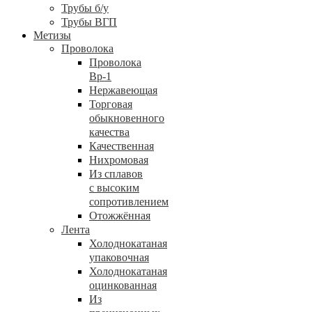
Трубы б/у
Трубы ВГП
Метизы
Проволока
Проволока
Вр-1
Нержавеющая
Торговая
обыкновенного
качества
Качественная
Нихромовая
Из сплавов
с высоким
сопротивлением
Отожжённая
Лента
Холоднокатаная
упаковочная
Холоднокатаная
оцинкованная
Из