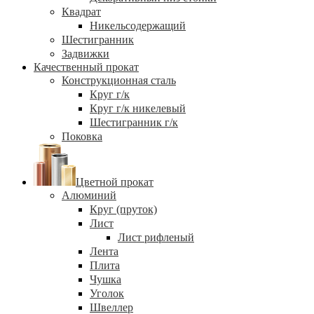
Квадрат
Никельсодержащий
Шестигранник
Задвижки
Качественный прокат
Конструкционная сталь
Круг г/к
Круг г/к никелевый
Шестигранник г/к
Поковка
Цветной прокат
Алюминий
Круг (пруток)
Лист
Лист рифленый
Лента
Плита
Чушка
Уголок
Швеллер