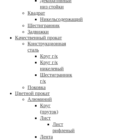
Декоративный
низ стойки
Квадрат
Никельсодержащий
Шестигранник
Задвижки
Качественный прокат
Конструкционная
сталь
Круг г/к
Круг г/к
никелевый
Шестигранник
г/к
Поковка
Цветной прокат
Алюминий
Круг
(пруток)
Лист
Лист
рифленый
Лента