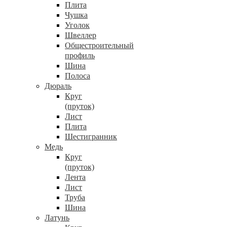
Плита
Чушка
Уголок
Швеллер
Общестроительный
профиль
Шина
Полоса
Дюраль
Круг
(пруток)
Лист
Плита
Шестигранник
Медь
Круг
(пруток)
Лента
Лист
Труба
Шина
Латунь