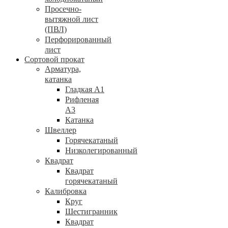
Просечно-
вытяжной лист
(ПВЛ)
Перфорированный
лист
Сортовой прокат
Арматура,
катанка
Гладкая А1
Рифленая
А3
Катанка
Швеллер
Горячекатаный
Низколегированный
Квадрат
Квадрат
горячекатаный
Калибровка
Круг
Шестигранник
Квадрат