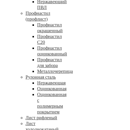
Нержавеющий
ПВЛ
Профнастил
(профлист)
Профнастил
окрашенный
Профнастил
С20
Профнастил
оцинкованный
Профнастил
для забора
Металлочерепица
Рулонная сталь
Нержавеющая
Оцинкованная
Оцинкованная
с
полимерным
покрытием
Лист рифленый
Лист
холоднокатаный