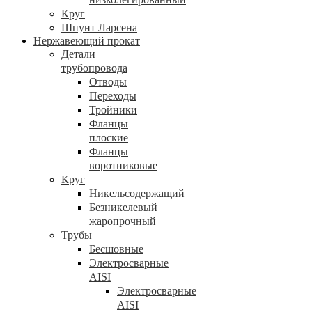
Круг
Шпунт Ларсена
Нержавеющий прокат
Детали
трубопровода
Отводы
Переходы
Тройники
Фланцы
плоские
Фланцы
воротниковые
Круг
Никельсодержащий
Безникелевый
жаропрочный
Трубы
Бесшовные
Электросварные
AISI
Электросварные
AISI