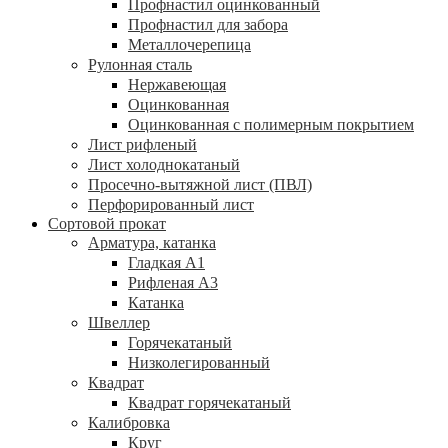
Профнастил оцинкованный
Профнастил для забора
Металлочерепица
Рулонная сталь
Нержавеющая
Оцинкованная
Оцинкованная с полимерным покрытием
Лист рифленый
Лист холоднокатаный
Просечно-вытяжной лист (ПВЛ)
Перфорированный лист
Сортовой прокат
Арматура, катанка
Гладкая А1
Рифленая А3
Катанка
Швеллер
Горячекатаный
Низколегированный
Квадрат
Квадрат горячекатаный
Калибровка
Круг