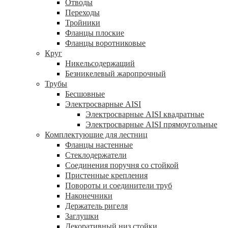
Отводы
Переходы
Тройники
Фланцы плоские
Фланцы воротниковые
Круг
Никельсодержащий
Безникелевый жаропрочный
Трубы
Бесшовные
Электросварные AISI
Электросварные AISI квадратные
Электросварные AISI прямоугольные
Комплектующие для лестниц
Фланцы настенные
Стеклодержатели
Соединения поручня со стойкой
Пристенные крепления
Повороты и соединители труб
Наконечники
Держатель ригеля
Заглушки
Декоративный низ стойки