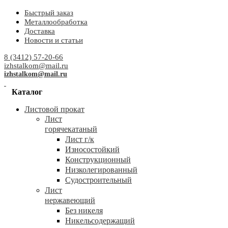
Быстрый заказ
Металлообработка
Доставка
Новости и статьи
8 (3412) 57-20-66
izhstalkom@mail.ru
izhstalkom@mail.ru
Каталог
Листовой прокат
Лист
горячекатаный
Лист г/к
Износостойкий
Конструкционный
Низколегированный
Судостроительный
Лист
нержавеющий
Без никеля
Никельсодержащий