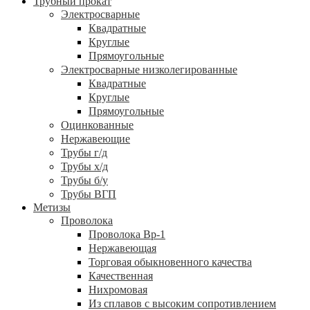
Трубный прокат
Электросварные
Квадратные
Круглые
Прямоугольные
Электросварные низколегированные
Квадратные
Круглые
Прямоугольные
Оцинкованные
Нержавеющие
Трубы г/д
Трубы х/д
Трубы б/у
Трубы ВГП
Метизы
Проволока
Проволока Вр-1
Нержавеющая
Торговая обыкновенного качества
Качественная
Нихромовая
Из сплавов с высоким сопротивлением