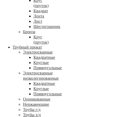
Круг
(пруток)
Квадрат
Лента
Лист
Шестигранник
Бронза
Круг
(пруток)
Трубный прокат
Электросварные
Квадратные
Круглые
Прямоугольные
Электросварные
низколегированные
Квадратные
Круглые
Прямоугольные
Оцинкованные
Нержавеющие
Трубы г/д
Трубы х/д