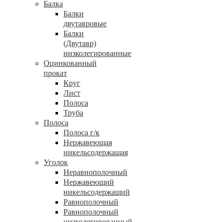
Балка
Балки
двутавровые
Балки
(Двутавр)
низколегированные
Оцинкованный
прокат
Круг
Лист
Полоса
Труба
Полоса
Полоса г/к
Нержавеющая
никельсодержащая
Уголок
Неравнополочный
Нержавеющий
никельсодержащий
Равнополочный
Равнополочный
низколегированный