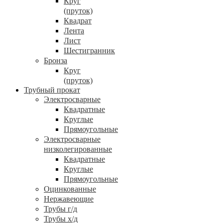
Круг
(пруток)
Квадрат
Лента
Лист
Шестигранник
Бронза
Круг
(пруток)
Трубный прокат
Электросварные
Квадратные
Круглые
Прямоугольные
Электросварные
низколегированные
Квадратные
Круглые
Прямоугольные
Оцинкованные
Нержавеющие
Трубы г/д
Трубы х/д