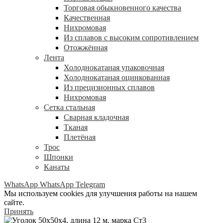
Торговая обыкновенного качества
Качественная
Нихромовая
Из сплавов с высоким сопротивлением
Отожжённая
Лента
Холоднокатаная упаковочная
Холоднокатаная оцинкованная
Из прецизионных сплавов
Нихромовая
Сетка стальная
Сварная кладочная
Тканая
Плетёная
Трос
Шпонки
Канаты
WhatsApp
WhatsApp
Telegram
Мы используем cookies для улучшения работы на нашем
сайте.
Принять