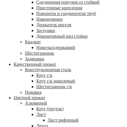
Соединения поручня со стойкой
Пристенные крепления
Повороты и соединители труб
Наконечники
Держатель ригеля
Заглушки
Декоративный низ стойки
Квадрат
Никельсодержащий
Шестигранник
Задвижки
Качественный прокат
Конструкционная сталь
Круг г/к
Круг г/к никелевый
Шестигранник г/к
Поковка
Цветной прокат
Алюминий
Круг (пруток)
Лист
Лист рифленый
Лента