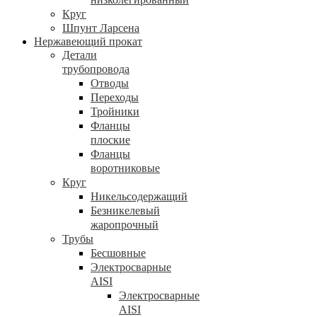
Круг
Шпунт Ларсена
Нержавеющий прокат
Детали
трубопровода
Отводы
Переходы
Тройники
Фланцы
плоские
Фланцы
воротниковые
Круг
Никельсодержащий
Безникелевый
жаропрочный
Трубы
Бесшовные
Электросварные
AISI
Электросварные
AISI