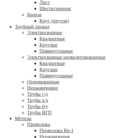
Лист
Шестигранник
Бронза
Круг (пруток)
Трубный прокат
Электросварные
Квадратные
Круглые
Прямоугольные
Электросварные низколегированные
Квадратные
Круглые
Прямоугольные
Оцинкованные
Нержавеющие
Трубы г/д
Трубы х/д
Трубы б/у
Трубы ВГП
Метизы
Проволока
Проволока Вр-1
Нержавеющая