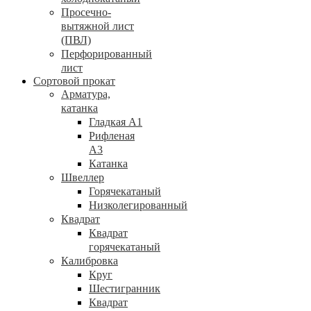
Просечно-
вытяжной лист
(ПВЛ)
Перфорированный
лист
Сортовой прокат
Арматура,
катанка
Гладкая А1
Рифленая
А3
Катанка
Швеллер
Горячекатаный
Низколегированный
Квадрат
Квадрат
горячекатаный
Калибровка
Круг
Шестигранник
Квадрат