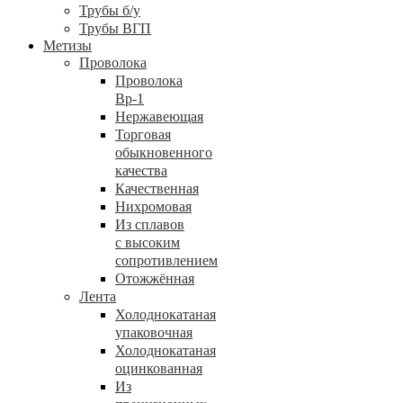
Трубы б/у
Трубы ВГП
Метизы
Проволока
Проволока
Вр-1
Нержавеющая
Торговая
обыкновенного
качества
Качественная
Нихромовая
Из сплавов
с высоким
сопротивлением
Отожжённая
Лента
Холоднокатаная
упаковочная
Холоднокатаная
оцинкованная
Из