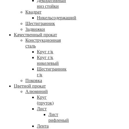
Декоративный
низ стойки
Квадрат
Никельсодержащий
Шестигранник
Задвижки
Качественный прокат
Конструкционная
сталь
Круг г/к
Круг г/к
никелевый
Шестигранник
г/к
Поковка
Цветной прокат
Алюминий
Круг
(пруток)
Лист
Лист
рифленый
Лента