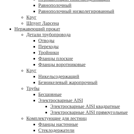
Равнополочный
Равнополочный низколегированный
Круг
Шпунт Ларсена
Нержавеющий прокат
Детали трубопровода
Отводы
Переходы
Тройники
Фланцы плоские
Фланцы воротниковые
Круг
Никельсодержащий
Безникелевый жаропрочный
Трубы
Бесшовные
Электросварные AISI
Электросварные AISI квадратные
Электросварные AISI прямоугольные
Комплектующие для лестниц
Фланцы настенные
Стеклодержатели