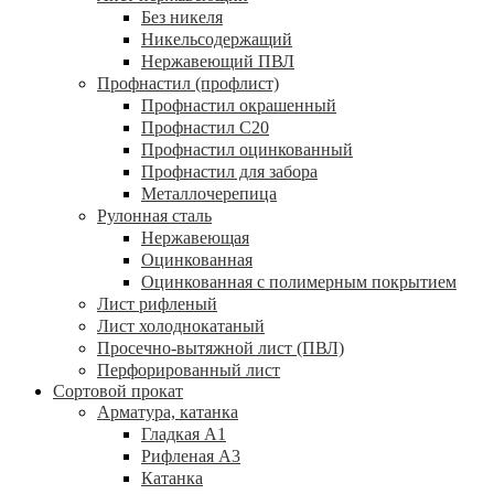
Без никеля
Никельсодержащий
Нержавеющий ПВЛ
Профнастил (профлист)
Профнастил окрашенный
Профнастил С20
Профнастил оцинкованный
Профнастил для забора
Металлочерепица
Рулонная сталь
Нержавеющая
Оцинкованная
Оцинкованная с полимерным покрытием
Лист рифленый
Лист холоднокатаный
Просечно-вытяжной лист (ПВЛ)
Перфорированный лист
Сортовой прокат
Арматура, катанка
Гладкая А1
Рифленая А3
Катанка