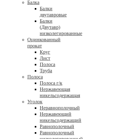
Балка
Балки
двутавровые
Балки
(Двутавр)
низколегированные
Оцинкованный
прокат
Круг
Лист
Полоса
Труба
Полоса
Полоса г/к
Нержавеющая
никельсодержащая
Уголок
Неравнополочный
Нержавеющий
никельсодержащий
Равнополочный
Равнополочный
низколегированный