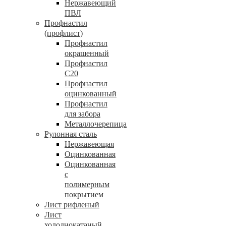
Нержавеющий
ПВЛ
Профнастил
(профлист)
Профнастил
окрашенный
Профнастил
С20
Профнастил
оцинкованный
Профнастил
для забора
Металлочерепица
Рулонная сталь
Нержавеющая
Оцинкованная
Оцинкованная
с
полимерным
покрытием
Лист рифленый
Лист
холоднокатаный