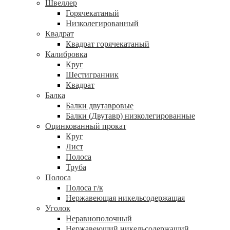
Швеллер
Горячекатаный
Низколегированный
Квадрат
Квадрат горячекатаный
Калибровка
Круг
Шестигранник
Квадрат
Балка
Балки двутавровые
Балки (Двутавр) низколегированные
Оцинкованный прокат
Круг
Лист
Полоса
Труба
Полоса
Полоса г/к
Нержавеющая никельсодержащая
Уголок
Неравнополочный
Нержавеющий никельсодержащий