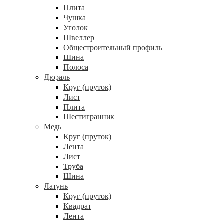
Плита
Чушка
Уголок
Швеллер
Общестроительный профиль
Шина
Полоса
Дюраль
Круг (пруток)
Лист
Плита
Шестигранник
Медь
Круг (пруток)
Лента
Лист
Труба
Шина
Латунь
Круг (пруток)
Квадрат
Лента