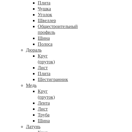
Плита
Чушка
Уголок
Швеллер
Общестроительный
профиль
Шина
Полоса
Дюраль
Круг
(пруток)
Лист
Плита
Шестигранник
Медь
Круг
(пруток)
Лента
Лист
Труба
Шина
Латунь