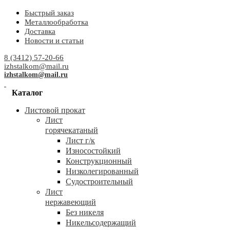
Быстрый заказ
Металлообработка
Доставка
Новости и статьи
8 (3412) 57-20-66
izhstalkom@mail.ru
izhstalkom@mail.ru
Каталог
Листовой прокат
Лист
горячекатаный
Лист г/к
Износостойкий
Конструкционный
Низколегированный
Судостроительный
Лист
нержавеющий
Без никеля
Никельсодержащий