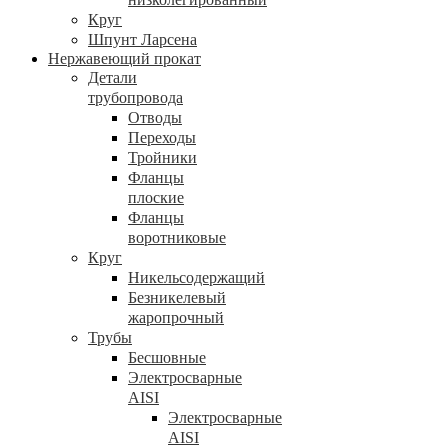
Круг
Шпунт Ларсена
Нержавеющий прокат
Детали
трубопровода
Отводы
Переходы
Тройники
Фланцы
плоские
Фланцы
воротниковые
Круг
Никельсодержащий
Безникелевый
жаропрочный
Трубы
Бесшовные
Электросварные
AISI
Электросварные
AISI