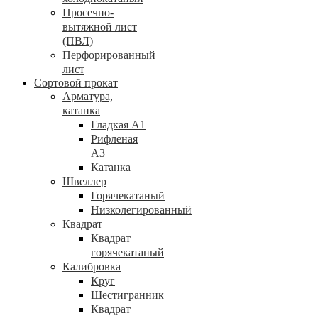
Просечно-
вытяжной лист
(ПВЛ)
Перфорированный
лист
Сортовой прокат
Арматура,
катанка
Гладкая А1
Рифленая
А3
Катанка
Швеллер
Горячекатаный
Низколегированный
Квадрат
Квадрат
горячекатаный
Калибровка
Круг
Шестигранник
Квадрат