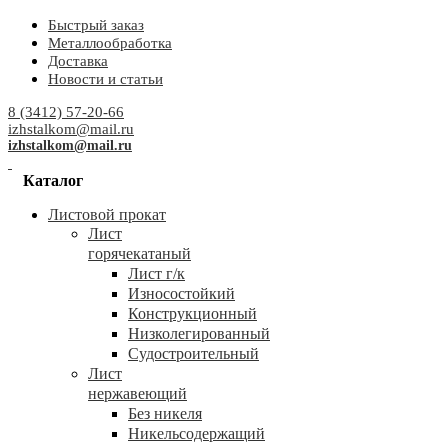
Быстрый заказ
Металлообработка
Доставка
Новости и статьи
8 (3412) 57-20-66
izhstalkom@mail.ru
izhstalkom@mail.ru
Каталог
Листовой прокат
Лист
горячекатаный
Лист г/к
Износостойкий
Конструкционный
Низколегированный
Судостроительный
Лист
нержавеющий
Без никеля
Никельсодержащий