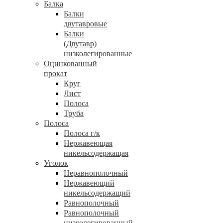
Балка
Балки
двутавровые
Балки
(Двутавр)
низколегированные
Оцинкованный
прокат
Круг
Лист
Полоса
Труба
Полоса
Полоса г/к
Нержавеющая
никельсодержащая
Уголок
Неравнополочный
Нержавеющий
никельсодержащий
Равнополочный
Равнополочный
низколегированный