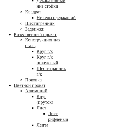
Декоративный
низ стойки
Квадрат
Никельсодержащий
Шестигранник
Задвижки
Качественный прокат
Конструкционная
сталь
Круг г/к
Круг г/к
никелевый
Шестигранник
г/к
Поковка
Цветной прокат
Алюминий
Круг
(пруток)
Лист
Лист
рифленый
Лента