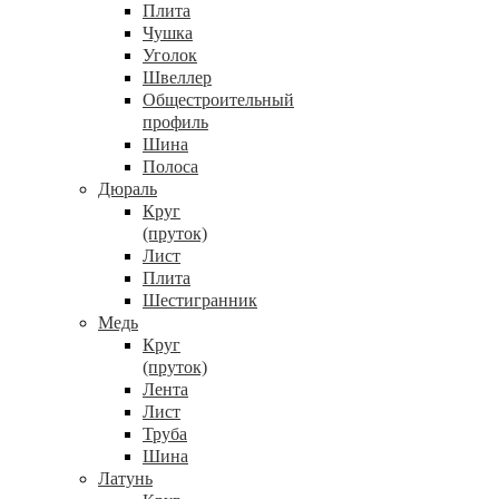
Плита
Чушка
Уголок
Швеллер
Общестроительный
профиль
Шина
Полоса
Дюраль
Круг
(пруток)
Лист
Плита
Шестигранник
Медь
Круг
(пруток)
Лента
Лист
Труба
Шина
Латунь