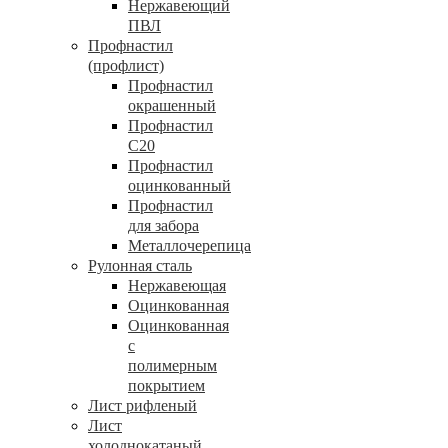
Нержавеющий
ПВЛ
Профнастил
(профлист)
Профнастил
окрашенный
Профнастил
С20
Профнастил
оцинкованный
Профнастил
для забора
Металлочерепица
Рулонная сталь
Нержавеющая
Оцинкованная
Оцинкованная
с
полимерным
покрытием
Лист рифленый
Лист
холоднокатаный