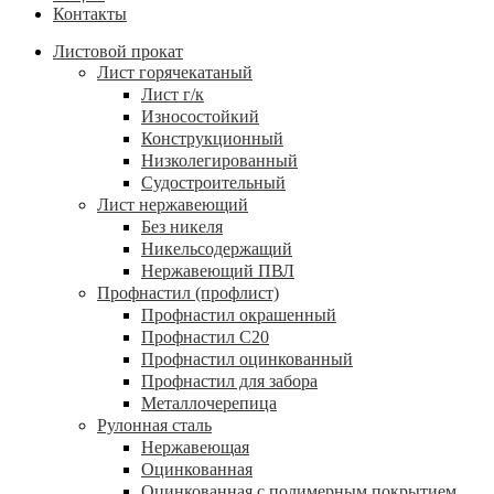
Контакты
Листовой прокат
Лист горячекатаный
Лист г/к
Износостойкий
Конструкционный
Низколегированный
Судостроительный
Лист нержавеющий
Без никеля
Никельсодержащий
Нержавеющий ПВЛ
Профнастил (профлист)
Профнастил окрашенный
Профнастил С20
Профнастил оцинкованный
Профнастил для забора
Металлочерепица
Рулонная сталь
Нержавеющая
Оцинкованная
Оцинкованная с полимерным покрытием