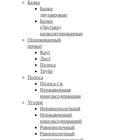
Балка
Балки
двутавровые
Балки
(Двутавр)
низколегированные
Оцинкованный
прокат
Круг
Лист
Полоса
Труба
Полоса
Полоса г/к
Нержавеющая
никельсодержащая
Уголок
Неравнополочный
Нержавеющий
никельсодержащий
Равнополочный
Равнополочный
низколегированный