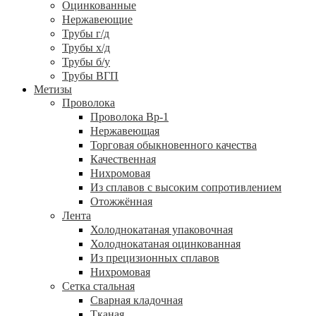
Оцинкованные
Нержавеющие
Трубы г/д
Трубы х/д
Трубы б/у
Трубы ВГП
Метизы
Проволока
Проволока Вр-1
Нержавеющая
Торговая обыкновенного качества
Качественная
Нихромовая
Из сплавов с высоким сопротивлением
Отожжённая
Лента
Холоднокатаная упаковочная
Холоднокатаная оцинкованная
Из прецизионных сплавов
Нихромовая
Сетка стальная
Сварная кладочная
Тканая