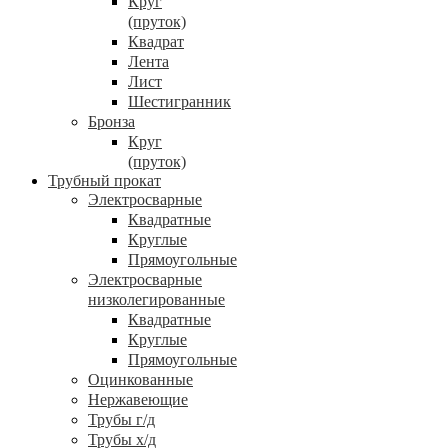
Круг
(пруток)
Квадрат
Лента
Лист
Шестигранник
Бронза
Круг
(пруток)
Трубный прокат
Электросварные
Квадратные
Круглые
Прямоугольные
Электросварные
низколегированные
Квадратные
Круглые
Прямоугольные
Оцинкованные
Нержавеющие
Трубы г/д
Трубы х/д