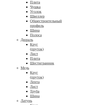
Плита
Чушка
Уголок
Швеллер
Общестроительный
профиль
Шина
Полоса
Дюраль
Круг
(пруток)
Лист
Плита
Шестигранник
Медь
Круг
(пруток)
Лента
Лист
Труба
Шина
Латунь