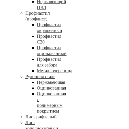
Нержавеющий
ПВЛ
Профнастил
(профлист)
Профнастил
окрашенный
Профнастил
С20
Профнастил
оцинкованный
Профнастил
для забора
Металлочерепица
Рулонная сталь
Нержавеющая
Оцинкованная
Оцинкованная
с
полимерным
покрытием
Лист рифленый
Лист
холоднокатаный