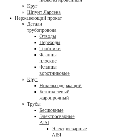
Круг
Шпунт Ларсена
Нержавеющий прокат
Детали
трубопровода
Отводы
Переходы
Тройники
Фланцы
плоские
Фланцы
воротниковые
Круг
Никельсодержащий
Безникелевый
жаропрочный
Трубы
Бесшовные
Электросварные
AISI
Электросварные
AISI