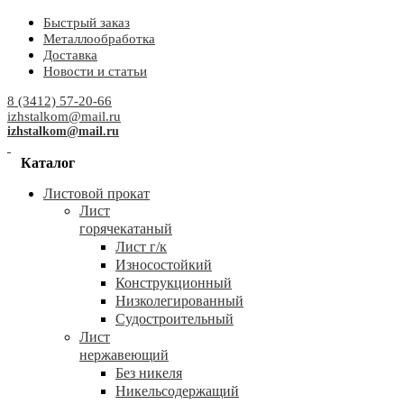
Быстрый заказ
Металлообработка
Доставка
Новости и статьи
8 (3412) 57-20-66
izhstalkom@mail.ru
izhstalkom@mail.ru
Каталог
Листовой прокат
Лист
горячекатаный
Лист г/к
Износостойкий
Конструкционный
Низколегированный
Судостроительный
Лист
нержавеющий
Без никеля
Никельсодержащий