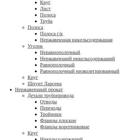
Круг
Лист
Полоса
Труба
Полоса
Полоса г/к
Нержавеющая никельсодержащая
Уголок
Неравнополочный
Нержавеющий никельсодержащий
Равнополочный
Равнополочный низколегированный
Круг
Шпунт Ларсена
Нержавеющий прокат
Детали трубопровода
Отводы
Переходы
Тройники
Фланцы плоские
Фланцы воротниковые
Круг
Никельсодержащий