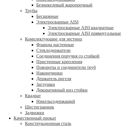
Безникелевый жаропрочный
Трубы
Бесшовные
Электросварные AISI
Электросварные AISI квадратные
Электросварные AISI прямоугольные
Комплектующие для лестниц
Фланцы настенные
Стеклодержатели
Соединения поручня со стойкой
Пристенные крепления
Повороты и соединители труб
Наконечники
Держатель ригеля
Заглушки
Декоративный низ стойки
Квадрат
Никельсодержащий
Шестигранник
Задвижки
Качественный прокат
Конструкционная сталь