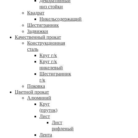
Декоративный
низ стойки
Квадрат
Никельсодержащий
Шестигранник
Задвижки
Качественный прокат
Конструкционная
сталь
Круг г/к
Круг г/к
никелевый
Шестигранник
г/к
Поковка
Цветной прокат
Алюминий
Круг
(пруток)
Лист
Лист
рифленый
Лента