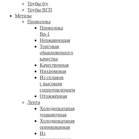
Трубы б/у
Трубы ВГП
Метизы
Проволока
Проволока
Вр-1
Нержавеющая
Торговая
обыкновенного
качества
Качественная
Нихромовая
Из сплавов
с высоким
сопротивлением
Отожжённая
Лента
Холоднокатаная
упаковочная
Холоднокатаная
оцинкованная
Из