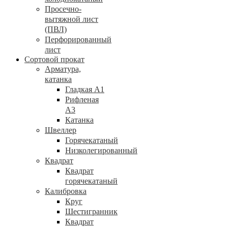
Просечно-
вытяжной лист
(ПВЛ)
Перфорированный
лист
Сортовой прокат
Арматура,
катанка
Гладкая А1
Рифленая
А3
Катанка
Швеллер
Горячекатаный
Низколегированный
Квадрат
Квадрат
горячекатаный
Калибровка
Круг
Шестигранник
Квадрат