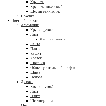
Круг г/к
Круг г/к никелевый
Шестигранник г/к
Поковка
Цветной прокат
Алюминий
Круг (пруток)
Лист
Лист рифленый
Лента
Плита
Чушка
Уголок
Швеллер
Общестроительный профиль
Шина
Полоса
Дюраль
Круг (пруток)
Лист
Плита
Шестигранник
Медь