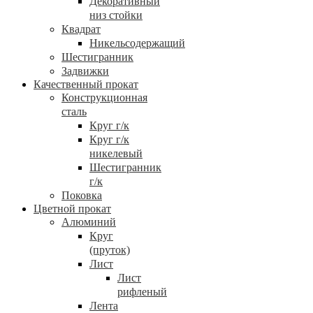
Декоративный
низ стойки
Квадрат
Никельсодержащий
Шестигранник
Задвижки
Качественный прокат
Конструкционная
сталь
Круг г/к
Круг г/к
никелевый
Шестигранник
г/к
Поковка
Цветной прокат
Алюминий
Круг
(пруток)
Лист
Лист
рифленый
Лента