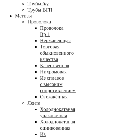
Трубы б/у
Трубы ВГП
Метизы
Проволока
Проволока
Вр-1
Нержавеющая
Торговая
обыкновенного
качества
Качественная
Нихромовая
Из сплавов
с высоким
сопротивлением
Отожжённая
Лента
Холоднокатаная
упаковочная
Холоднокатаная
оцинкованная
Из