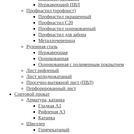
Нержавеющий ПВЛ
Профнастил (профлист)
Профнастил окрашенный
Профнастил С20
Профнастил оцинкованный
Профнастил для забора
Металлочерепица
Рулонная сталь
Нержавеющая
Оцинкованная
Оцинкованная с полимерным покрытием
Лист рифленый
Лист холоднокатаный
Просечно-вытяжной лист (ПВЛ)
Перфорированный лист
Сортовой прокат
Арматура, катанка
Гладкая А1
Рифленая А3
Катанка
Швеллер
Горячекатаный