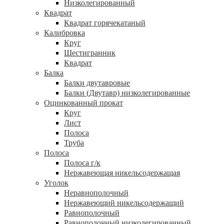
Низколегированный
Квадрат
Квадрат горячекатаный
Калибровка
Круг
Шестигранник
Квадрат
Балка
Балки двутавровые
Балки (Двутавр) низколегированные
Оцинкованный прокат
Круг
Лист
Полоса
Труба
Полоса
Полоса г/к
Нержавеющая никельсодержащая
Уголок
Неравнополочный
Нержавеющий никельсодержащий
Равнополочный
Равнополочный низколегированный