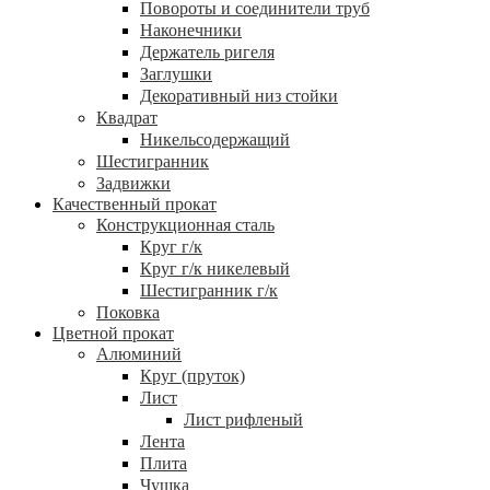
Повороты и соединители труб
Наконечники
Держатель ригеля
Заглушки
Декоративный низ стойки
Квадрат
Никельсодержащий
Шестигранник
Задвижки
Качественный прокат
Конструкционная сталь
Круг г/к
Круг г/к никелевый
Шестигранник г/к
Поковка
Цветной прокат
Алюминий
Круг (пруток)
Лист
Лист рифленый
Лента
Плита
Чушка