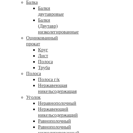
Балка
Балки
двутавровые
Балки
(Двутавр)
низколегированные
Оцинкованный
прокат
Круг
Лист
Полоса
Труба
Полоса
Полоса г/к
Нержавеющая
никельсодержащая
Уголок
Неравнополочный
Нержавеющий
никельсодержащий
Равнополочный
Равнополочный
низколегированный