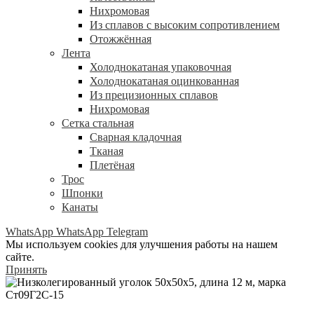
Нихромовая
Из сплавов с высоким сопротивлением
Отожжённая
Лента
Холоднокатаная упаковочная
Холоднокатаная оцинкованная
Из прецизионных сплавов
Нихромовая
Сетка стальная
Сварная кладочная
Тканая
Плетёная
Трос
Шпонки
Канаты
WhatsApp
WhatsApp
Telegram
Мы используем cookies для улучшения работы на нашем
сайте.
Принять