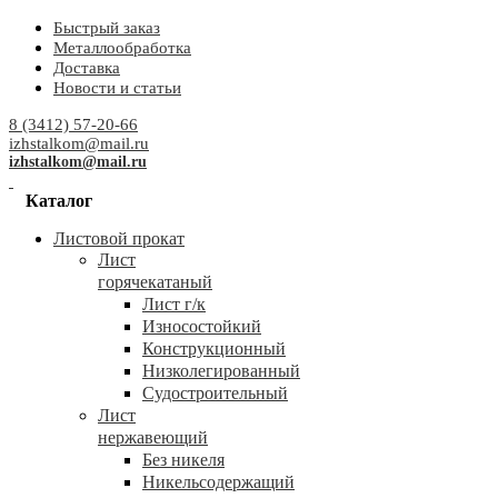
Быстрый заказ
Металлообработка
Доставка
Новости и статьи
8 (3412) 57-20-66
izhstalkom@mail.ru
izhstalkom@mail.ru
Каталог
Листовой прокат
Лист
горячекатаный
Лист г/к
Износостойкий
Конструкционный
Низколегированный
Судостроительный
Лист
нержавеющий
Без никеля
Никельсодержащий