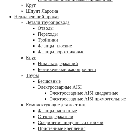
Круг
Шпунт Ларсена
Нержавеющий прокат
Детали трубопровода
Отводы
Переходы
Тройники
Фланцы плоские
Фланцы воротниковые
Круг
Никельсодержащий
Безникелевый жаропрочный
Трубы
Бесшовные
Электросварные AISI
Электросварные AISI квадратные
Электросварные AISI прямоугольные
Комплектующие для лестниц
Фланцы настенные
Стеклодержатели
Соединения поручня со стойкой
Пристенные крепления