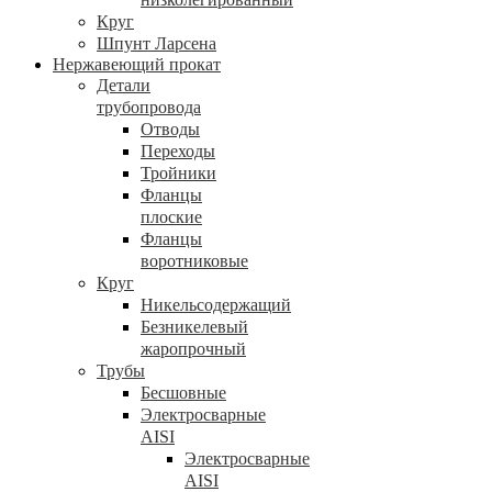
Круг
Шпунт Ларсена
Нержавеющий прокат
Детали
трубопровода
Отводы
Переходы
Тройники
Фланцы
плоские
Фланцы
воротниковые
Круг
Никельсодержащий
Безникелевый
жаропрочный
Трубы
Бесшовные
Электросварные
AISI
Электросварные
AISI