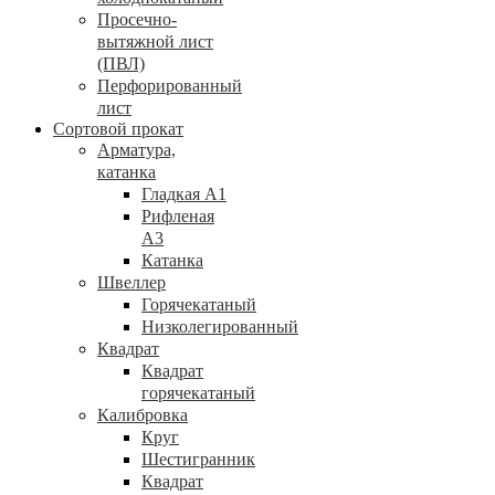
Просечно-
вытяжной лист
(ПВЛ)
Перфорированный
лист
Сортовой прокат
Арматура,
катанка
Гладкая А1
Рифленая
А3
Катанка
Швеллер
Горячекатаный
Низколегированный
Квадрат
Квадрат
горячекатаный
Калибровка
Круг
Шестигранник
Квадрат