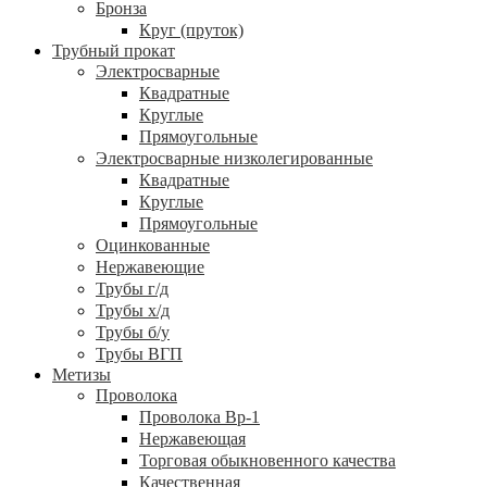
Бронза
Круг (пруток)
Трубный прокат
Электросварные
Квадратные
Круглые
Прямоугольные
Электросварные низколегированные
Квадратные
Круглые
Прямоугольные
Оцинкованные
Нержавеющие
Трубы г/д
Трубы х/д
Трубы б/у
Трубы ВГП
Метизы
Проволока
Проволока Вр-1
Нержавеющая
Торговая обыкновенного качества
Качественная