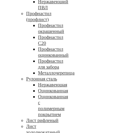
Нержавеющий
ПВЛ
Профнастил
(профлист)
Профнастил
окрашенный
Профнастил
С20
Профнастил
оцинкованный
Профнастил
для забора
Металлочерепица
Рулонная сталь
Нержавеющая
Оцинкованная
Оцинкованная
с
полимерным
покрытием
Лист рифленый
Лист
холоднокатаный