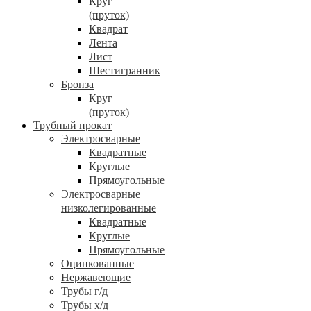
Круг
(пруток)
Квадрат
Лента
Лист
Шестигранник
Бронза
Круг
(пруток)
Трубный прокат
Электросварные
Квадратные
Круглые
Прямоугольные
Электросварные
низколегированные
Квадратные
Круглые
Прямоугольные
Оцинкованные
Нержавеющие
Трубы г/д
Трубы х/д