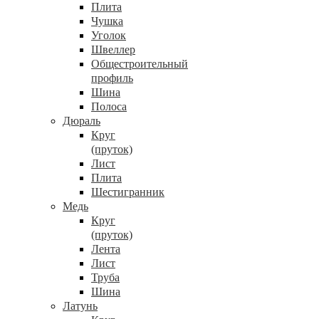
Плита
Чушка
Уголок
Швеллер
Общестроительный
профиль
Шина
Полоса
Дюраль
Круг
(пруток)
Лист
Плита
Шестигранник
Медь
Круг
(пруток)
Лента
Лист
Труба
Шина
Латунь