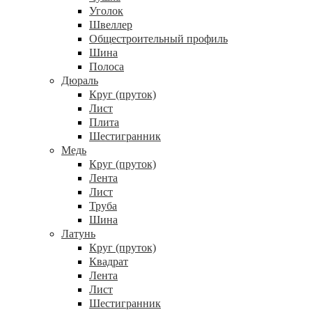
Уголок
Швеллер
Общестроительный профиль
Шина
Полоса
Дюраль
Круг (пруток)
Лист
Плита
Шестигранник
Медь
Круг (пруток)
Лента
Лист
Труба
Шина
Латунь
Круг (пруток)
Квадрат
Лента
Лист
Шестигранник