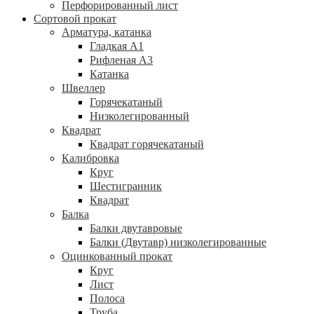
Перфорированный лист
Сортовой прокат
Арматура, катанка
Гладкая А1
Рифленая А3
Катанка
Швеллер
Горячекатаный
Низколегированный
Квадрат
Квадрат горячекатаный
Калибровка
Круг
Шестигранник
Квадрат
Балка
Балки двутавровые
Балки (Двутавр) низколегированные
Оцинкованный прокат
Круг
Лист
Полоса
Труба