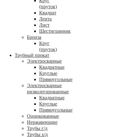
Круг
(пруток)
Квадрат
Лента
Лист
Шестигранник
Бронза
Круг
(пруток)
Трубный прокат
Электросварные
Квадратные
Круглые
Прямоугольные
Электросварные
низколегированные
Квадратные
Круглые
Прямоугольные
Оцинкованные
Нержавеющие
Трубы г/д
Трубы х/д