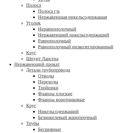
Полоса
Полоса г/к
Нержавеющая никельсодержащая
Уголок
Неравнополочный
Нержавеющий никельсодержащий
Равнополочный
Равнополочный низколегированный
Круг
Шпунт Ларсена
Нержавеющий прокат
Детали трубопровода
Отводы
Переходы
Тройники
Фланцы плоские
Фланцы воротниковые
Круг
Никельсодержащий
Безникелевый жаропрочный
Трубы
Бесшовные