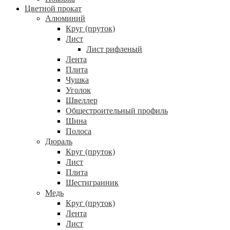
Цветной прокат
Алюминий
Круг (пруток)
Лист
Лист рифленый
Лента
Плита
Чушка
Уголок
Швеллер
Общестроительный профиль
Шина
Полоса
Дюраль
Круг (пруток)
Лист
Плита
Шестигранник
Медь
Круг (пруток)
Лента
Лист