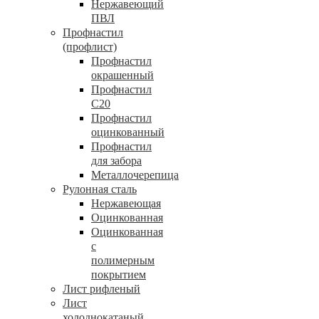
Нержавеющий
ПВЛ
Профнастил
(профлист)
Профнастил
окрашенный
Профнастил
С20
Профнастил
оцинкованный
Профнастил
для забора
Металлочерепица
Рулонная сталь
Нержавеющая
Оцинкованная
Оцинкованная
с
полимерным
покрытием
Лист рифленый
Лист
холоднокатаный