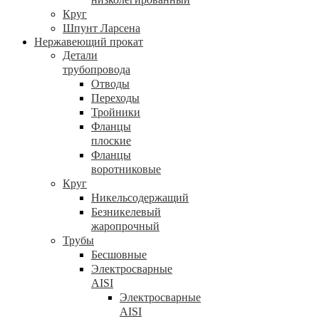
Круг
Шпунт Ларсена
Нержавеющий прокат
Детали
трубопровода
Отводы
Переходы
Тройники
Фланцы
плоские
Фланцы
воротниковые
Круг
Никельсодержащий
Безникелевый
жаропрочный
Трубы
Бесшовные
Электросварные
AISI
Электросварные
AISI