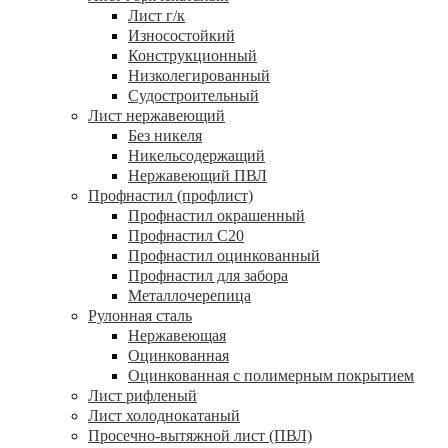
Лист г/к
Износостойкий
Конструкционный
Низколегированный
Судостроительный
Лист нержавеющий
Без никеля
Никельсодержащий
Нержавеющий ПВЛ
Профнастил (профлист)
Профнастил окрашенный
Профнастил С20
Профнастил оцинкованный
Профнастил для забора
Металлочерепица
Рулонная сталь
Нержавеющая
Оцинкованная
Оцинкованная с полимерным покрытием
Лист рифленый
Лист холоднокатаный
Просечно-вытяжной лист (ПВЛ)