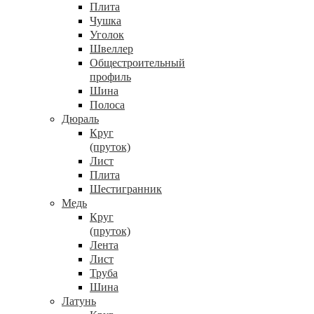
Плита
Чушка
Уголок
Швеллер
Общестроительный
профиль
Шина
Полоса
Дюраль
Круг
(пруток)
Лист
Плита
Шестигранник
Медь
Круг
(пруток)
Лента
Лист
Труба
Шина
Латунь