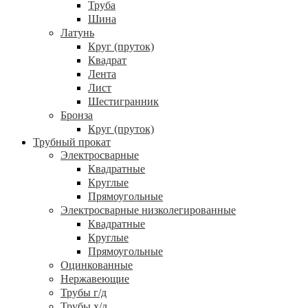
Труба
Шина
Латунь
Круг (пруток)
Квадрат
Лента
Лист
Шестигранник
Бронза
Круг (пруток)
Трубный прокат
Электросварные
Квадратные
Круглые
Прямоугольные
Электросварные низколегированные
Квадратные
Круглые
Прямоугольные
Оцинкованные
Нержавеющие
Трубы г/д
Трубы х/д