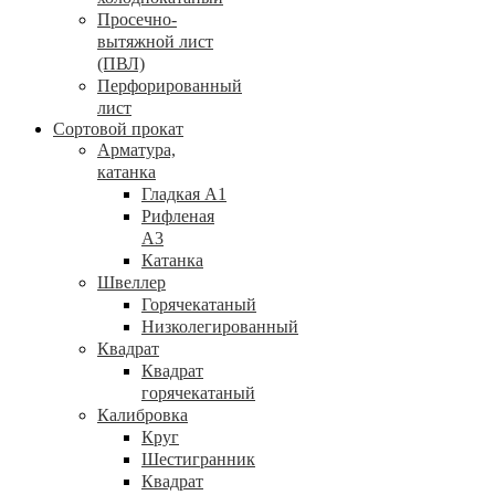
Просечно-
вытяжной лист
(ПВЛ)
Перфорированный
лист
Сортовой прокат
Арматура,
катанка
Гладкая А1
Рифленая
А3
Катанка
Швеллер
Горячекатаный
Низколегированный
Квадрат
Квадрат
горячекатаный
Калибровка
Круг
Шестигранник
Квадрат