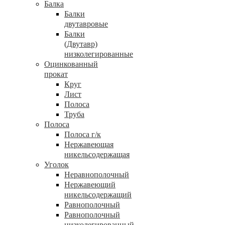
Балка
Балки
двутавровые
Балки
(Двутавр)
низколегированные
Оцинкованный
прокат
Круг
Лист
Полоса
Труба
Полоса
Полоса г/к
Нержавеющая
никельсодержащая
Уголок
Неравнополочный
Нержавеющий
никельсодержащий
Равнополочный
Равнополочный
низколегированный