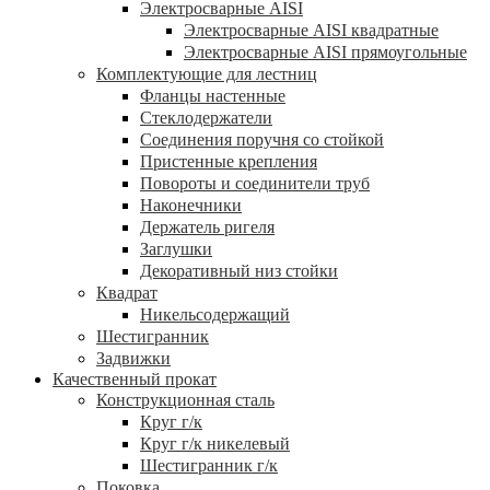
Электросварные AISI
Электросварные AISI квадратные
Электросварные AISI прямоугольные
Комплектующие для лестниц
Фланцы настенные
Стеклодержатели
Соединения поручня со стойкой
Пристенные крепления
Повороты и соединители труб
Наконечники
Держатель ригеля
Заглушки
Декоративный низ стойки
Квадрат
Никельсодержащий
Шестигранник
Задвижки
Качественный прокат
Конструкционная сталь
Круг г/к
Круг г/к никелевый
Шестигранник г/к
Поковка