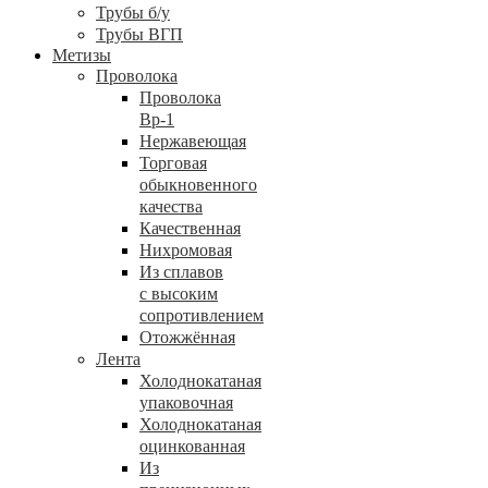
Трубы б/у
Трубы ВГП
Метизы
Проволока
Проволока
Вр-1
Нержавеющая
Торговая
обыкновенного
качества
Качественная
Нихромовая
Из сплавов
с высоким
сопротивлением
Отожжённая
Лента
Холоднокатаная
упаковочная
Холоднокатаная
оцинкованная
Из