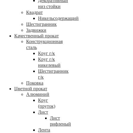
Декоративный
низ стойки
Квадрат
Никельсодержащий
Шестигранник
Задвижки
Качественный прокат
Конструкционная
сталь
Круг г/к
Круг г/к
никелевый
Шестигранник
г/к
Поковка
Цветной прокат
Алюминий
Круг
(пруток)
Лист
Лист
рифленый
Лента