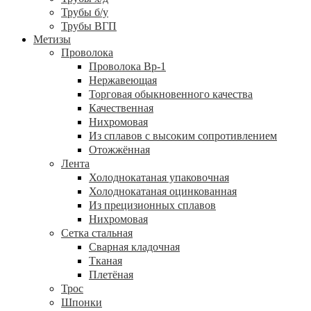
Трубы б/у
Трубы ВГП
Метизы
Проволока
Проволока Вр-1
Нержавеющая
Торговая обыкновенного качества
Качественная
Нихромовая
Из сплавов с высоким сопротивлением
Отожжённая
Лента
Холоднокатаная упаковочная
Холоднокатаная оцинкованная
Из прецизионных сплавов
Нихромовая
Сетка стальная
Сварная кладочная
Тканая
Плетёная
Трос
Шпонки