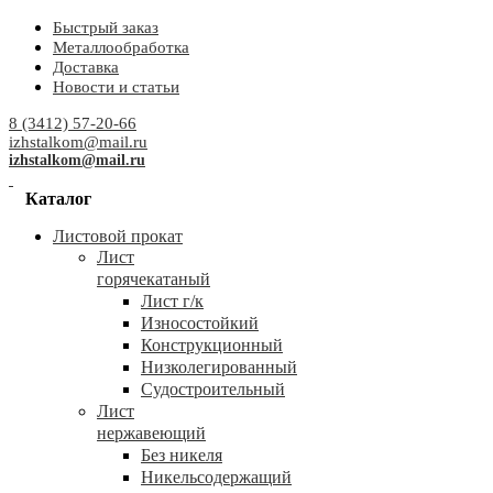
Быстрый заказ
Металлообработка
Доставка
Новости и статьи
8 (3412) 57-20-66
izhstalkom@mail.ru
izhstalkom@mail.ru
Каталог
Листовой прокат
Лист
горячекатаный
Лист г/к
Износостойкий
Конструкционный
Низколегированный
Судостроительный
Лист
нержавеющий
Без никеля
Никельсодержащий