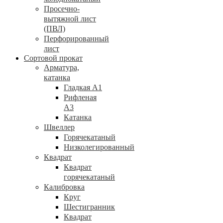
Просечно-
вытяжной лист
(ПВЛ)
Перфорированный
лист
Сортовой прокат
Арматура,
катанка
Гладкая А1
Рифленая
А3
Катанка
Швеллер
Горячекатаный
Низколегированный
Квадрат
Квадрат
горячекатаный
Калибровка
Круг
Шестигранник
Квадрат