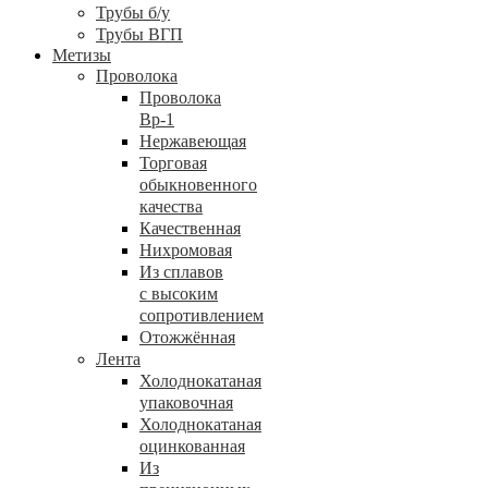
Трубы б/у
Трубы ВГП
Метизы
Проволока
Проволока
Вр-1
Нержавеющая
Торговая
обыкновенного
качества
Качественная
Нихромовая
Из сплавов
с высоким
сопротивлением
Отожжённая
Лента
Холоднокатаная
упаковочная
Холоднокатаная
оцинкованная
Из