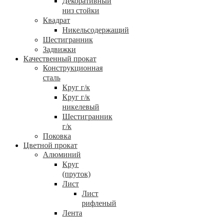
Декоративный
низ стойки
Квадрат
Никельсодержащий
Шестигранник
Задвижки
Качественный прокат
Конструкционная
сталь
Круг г/к
Круг г/к
никелевый
Шестигранник
г/к
Поковка
Цветной прокат
Алюминий
Круг
(пруток)
Лист
Лист
рифленый
Лента