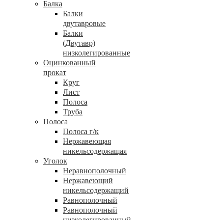
Балка
Балки
двутавровые
Балки
(Двутавр)
низколегированные
Оцинкованный
прокат
Круг
Лист
Полоса
Труба
Полоса
Полоса г/к
Нержавеющая
никельсодержащая
Уголок
Неравнополочный
Нержавеющий
никельсодержащий
Равнополочный
Равнополочный
низколегированный