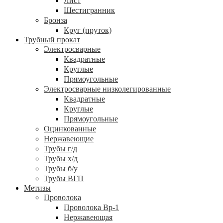
Лист
Шестигранник
Бронза
Круг (пруток)
Трубный прокат
Электросварные
Квадратные
Круглые
Прямоугольные
Электросварные низколегированные
Квадратные
Круглые
Прямоугольные
Оцинкованные
Нержавеющие
Трубы г/д
Трубы х/д
Трубы б/у
Трубы ВГП
Метизы
Проволока
Проволока Вр-1
Нержавеющая