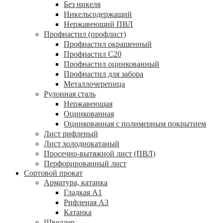
Без никеля
Никельсодержащий
Нержавеющий ПВЛ
Профнастил (профлист)
Профнастил окрашенный
Профнастил С20
Профнастил оцинкованный
Профнастил для забора
Металлочерепица
Рулонная сталь
Нержавеющая
Оцинкованная
Оцинкованная с полимерным покрытием
Лист рифленый
Лист холоднокатаный
Просечно-вытяжной лист (ПВЛ)
Перфорированный лист
Сортовой прокат
Арматура, катанка
Гладкая А1
Рифленая А3
Катанка
Швеллер