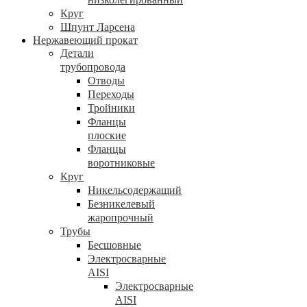
Круг
Шпунт Ларсена
Нержавеющий прокат
Детали
трубопровода
Отводы
Переходы
Тройники
Фланцы
плоские
Фланцы
воротниковые
Круг
Никельсодержащий
Безникелевый
жаропрочный
Трубы
Бесшовные
Электросварные
AISI
Электросварные
AISI