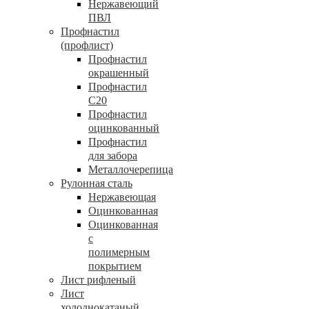
Нержавеющий
ПВЛ
Профнастил
(профлист)
Профнастил
окрашенный
Профнастил
С20
Профнастил
оцинкованный
Профнастил
для забора
Металлочерепица
Рулонная сталь
Нержавеющая
Оцинкованная
Оцинкованная
с
полимерным
покрытием
Лист рифленый
Лист
холоднокатаный