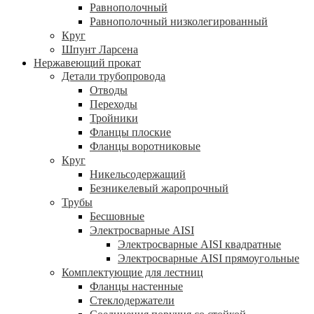
Равнополочный
Равнополочный низколегированный
Круг
Шпунт Ларсена
Нержавеющий прокат
Детали трубопровода
Отводы
Переходы
Тройники
Фланцы плоские
Фланцы воротниковые
Круг
Никельсодержащий
Безникелевый жаропрочный
Трубы
Бесшовные
Электросварные AISI
Электросварные AISI квадратные
Электросварные AISI прямоугольные
Комплектующие для лестниц
Фланцы настенные
Стеклодержатели