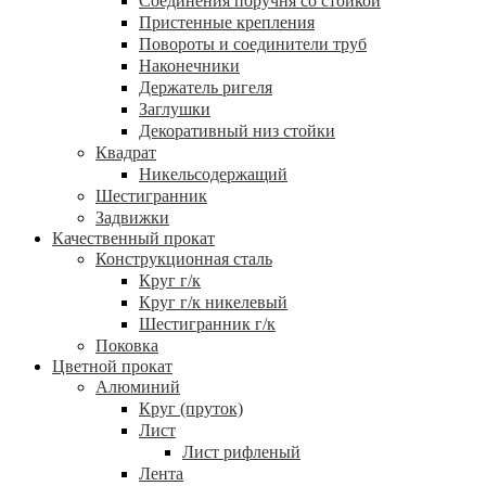
Соединения поручня со стойкой
Пристенные крепления
Повороты и соединители труб
Наконечники
Держатель ригеля
Заглушки
Декоративный низ стойки
Квадрат
Никельсодержащий
Шестигранник
Задвижки
Качественный прокат
Конструкционная сталь
Круг г/к
Круг г/к никелевый
Шестигранник г/к
Поковка
Цветной прокат
Алюминий
Круг (пруток)
Лист
Лист рифленый
Лента