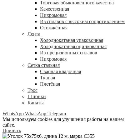
Торговая обыкновенного качества
Качественная
Нихромовая
Из сплавов с высоким сопротивлением
Отожжённая
Лента
Холоднокатаная упаковочная
Холоднокатаная оцинкованная
Из прецизионных сплавов
Нихромовая
Сетка стальная
Сварная кладочная
Тканая
Плетёная
Трос
Шпонки
Канаты
WhatsApp
WhatsApp
Telegram
Мы используем cookies для улучшения работы на нашем
сайте.
Принять