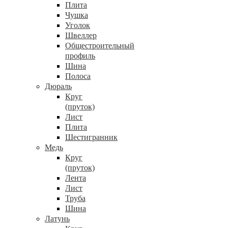
Плита
Чушка
Уголок
Швеллер
Общестроительный
профиль
Шина
Полоса
Дюраль
Круг
(пруток)
Лист
Плита
Шестигранник
Медь
Круг
(пруток)
Лента
Лист
Труба
Шина
Латунь