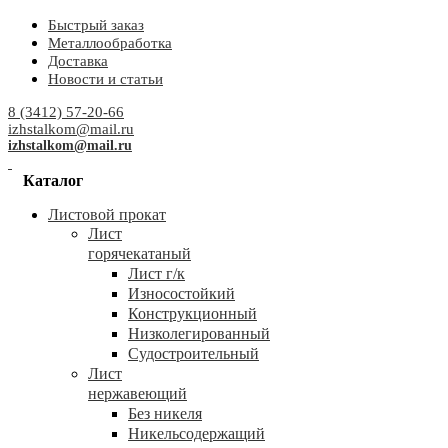
Быстрый заказ
Металлообработка
Доставка
Новости и статьи
8 (3412) 57-20-66
izhstalkom@mail.ru
izhstalkom@mail.ru
Каталог
Листовой прокат
Лист
горячекатаный
Лист г/к
Износостойкий
Конструкционный
Низколегированный
Судостроительный
Лист
нержавеющий
Без никеля
Никельсодержащий