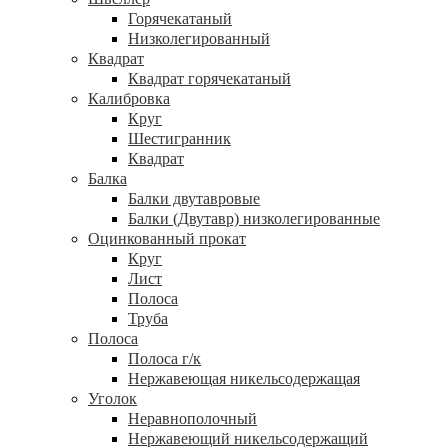
Горячекатаный
Низколегированный
Квадрат
Квадрат горячекатаный
Калибровка
Круг
Шестигранник
Квадрат
Балка
Балки двутавровые
Балки (Двутавр) низколегированные
Оцинкованный прокат
Круг
Лист
Полоса
Труба
Полоса
Полоса г/к
Нержавеющая никельсодержащая
Уголок
Неравнополочный
Нержавеющий никельсодержащий