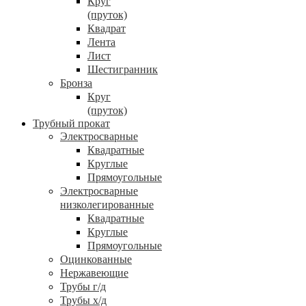
Круг
(пруток)
Квадрат
Лента
Лист
Шестигранник
Бронза
Круг
(пруток)
Трубный прокат
Электросварные
Квадратные
Круглые
Прямоугольные
Электросварные
низколегированные
Квадратные
Круглые
Прямоугольные
Оцинкованные
Нержавеющие
Трубы г/д
Трубы х/д