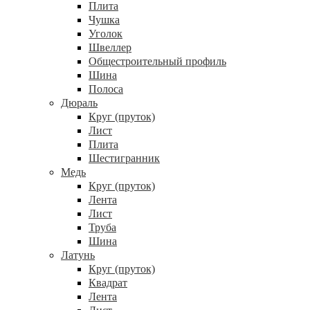
Плита
Чушка
Уголок
Швеллер
Общестроительный профиль
Шина
Полоса
Дюраль
Круг (пруток)
Лист
Плита
Шестигранник
Медь
Круг (пруток)
Лента
Лист
Труба
Шина
Латунь
Круг (пруток)
Квадрат
Лента