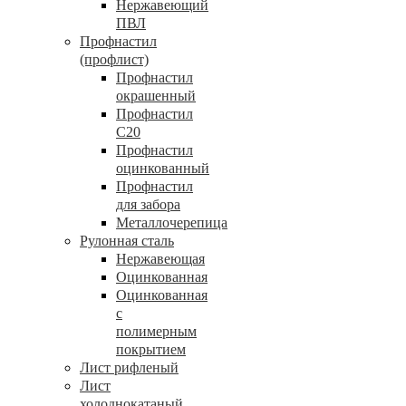
Нержавеющий
ПВЛ
Профнастил
(профлист)
Профнастил
окрашенный
Профнастил
С20
Профнастил
оцинкованный
Профнастил
для забора
Металлочерепица
Рулонная сталь
Нержавеющая
Оцинкованная
Оцинкованная
с
полимерным
покрытием
Лист рифленый
Лист
холоднокатаный