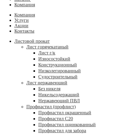
Компания
Компания
Услуги
Акции
Контакты
Листовой прокат
Лист горячекатаный
Лист г/к
Износостойкий
Конструкционный
Низколегированный
Судостроительный
Лист нержавеющий
Без никеля
Никельсодержащий
Нержавеющий ПВЛ
Профнастил (профлист)
Профнастил окрашенный
Профнастил С20
Профнастил оцинкованный
Профнастил для забора