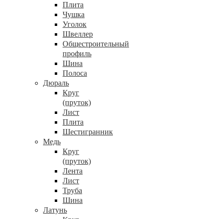
Плита
Чушка
Уголок
Швеллер
Общестроительный
профиль
Шина
Полоса
Дюраль
Круг
(пруток)
Лист
Плита
Шестигранник
Медь
Круг
(пруток)
Лента
Лист
Труба
Шина
Латунь