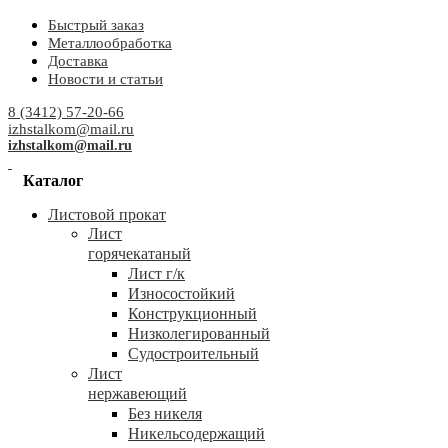
Быстрый заказ
Металлообработка
Доставка
Новости и статьи
8 (3412) 57-20-66
izhstalkom@mail.ru
izhstalkom@mail.ru
Каталог
Листовой прокат
Лист
горячекатаный
Лист г/к
Износостойкий
Конструкционный
Низколегированный
Судостроительный
Лист
нержавеющий
Без никеля
Никельсодержащий