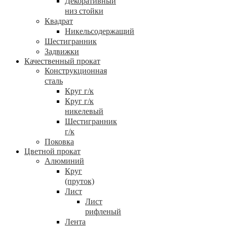
Декоративный
низ стойки
Квадрат
Никельсодержащий
Шестигранник
Задвижки
Качественный прокат
Конструкционная
сталь
Круг г/к
Круг г/к
никелевый
Шестигранник
г/к
Поковка
Цветной прокат
Алюминий
Круг
(пруток)
Лист
Лист
рифленый
Лента