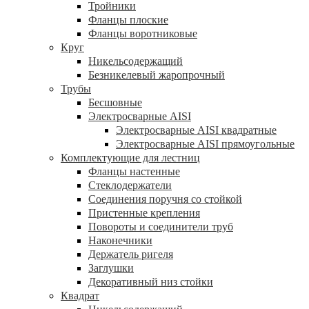
Тройники
Фланцы плоские
Фланцы воротниковые
Круг
Никельсодержащий
Безникелевый жаропрочный
Трубы
Бесшовные
Электросварные AISI
Электросварные AISI квадратные
Электросварные AISI прямоугольные
Комплектующие для лестниц
Фланцы настенные
Стеклодержатели
Соединения поручня со стойкой
Пристенные крепления
Повороты и соединители труб
Наконечники
Держатель ригеля
Заглушки
Декоративный низ стойки
Квадрат