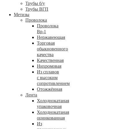
Трубы б/у
Трубы ВГП
Метизы
Проволока
Проволока
Вр-1
Нержавеющая
Торговая
обыкновенного
качества
Качественная
Нихромовая
Из сплавов
с высоким
сопротивлением
Отожжённая
Лента
Холоднокатаная
упаковочная
Холоднокатаная
оцинкованная
Из