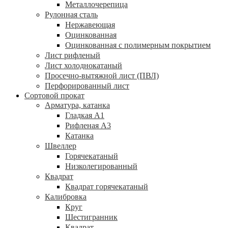
Металлочерепица
Рулонная сталь
Нержавеющая
Оцинкованная
Оцинкованная с полимерным покрытием
Лист рифленый
Лист холоднокатаный
Просечно-вытяжной лист (ПВЛ)
Перфорированный лист
Сортовой прокат
Арматура, катанка
Гладкая А1
Рифленая А3
Катанка
Швеллер
Горячекатаный
Низколегированный
Квадрат
Квадрат горячекатаный
Калибровка
Круг
Шестигранник
Квадрат