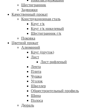
Никельсодержащий
Шестигранник
Задвижки
Качественный прокат
Конструкционная сталь
Круг г/к
Круг г/к никелевый
Шестигранник г/к
Поковка
Цветной прокат
Алюминий
Круг (пруток)
Лист
Лист рифленый
Лента
Плита
Чушка
Уголок
Швеллер
Общестроительный профиль
Шина
Полоса
Дюраль