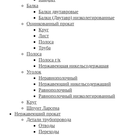
Балка
Балки двутавровые
Балки (Двутавр) низколегированные
Оцинкованный прокат
Круг
Лист
Полоса
Труба
Полоса
Полоса г/к
Нержавеющая никельсодержащая
Уголок
Неравнополочный
Нержавеющий никельсодержащий
Равнополочный
Равнополочный низколегированный
Круг
Шпунт Ларсена
Нержавеющий прокат
Детали трубопровода
Отводы
Переходы