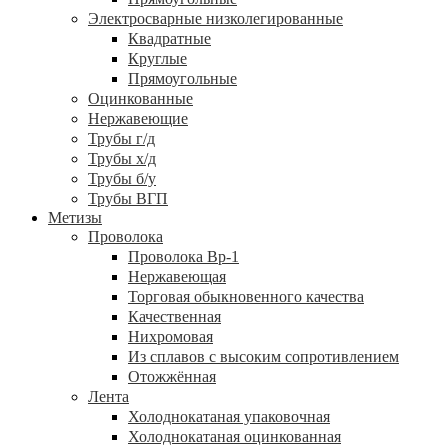
Электросварные низколегированные
Квадратные
Круглые
Прямоугольные
Оцинкованные
Нержавеющие
Трубы г/д
Трубы х/д
Трубы б/у
Трубы ВГП
Метизы
Проволока
Проволока Вр-1
Нержавеющая
Торговая обыкновенного качества
Качественная
Нихромовая
Из сплавов с высоким сопротивлением
Отожжённая
Лента
Холоднокатаная упаковочная
Холоднокатаная оцинкованная