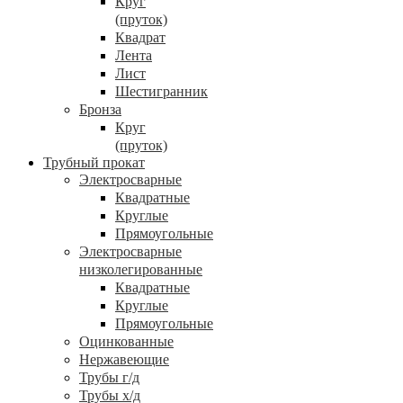
Круг
(пруток)
Квадрат
Лента
Лист
Шестигранник
Бронза
Круг
(пруток)
Трубный прокат
Электросварные
Квадратные
Круглые
Прямоугольные
Электросварные
низколегированные
Квадратные
Круглые
Прямоугольные
Оцинкованные
Нержавеющие
Трубы г/д
Трубы х/д