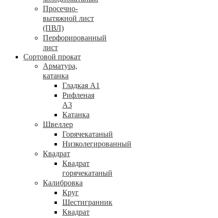
Просечно-
вытяжной лист
(ПВЛ)
Перфорированный
лист
Сортовой прокат
Арматура,
катанка
Гладкая А1
Рифленая
А3
Катанка
Швеллер
Горячекатаный
Низколегированный
Квадрат
Квадрат
горячекатаный
Калибровка
Круг
Шестигранник
Квадрат