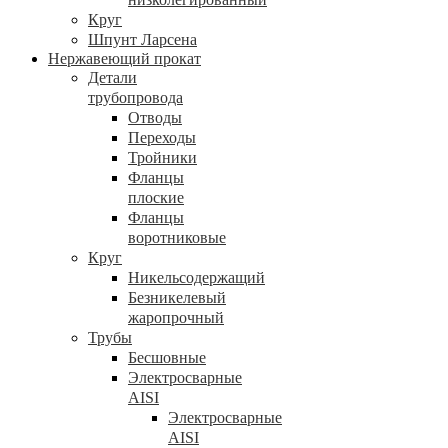
Круг
Шпунт Ларсена
Нержавеющий прокат
Детали
трубопровода
Отводы
Переходы
Тройники
Фланцы
плоские
Фланцы
воротниковые
Круг
Никельсодержащий
Безникелевый
жаропрочный
Трубы
Бесшовные
Электросварные
AISI
Электросварные
AISI