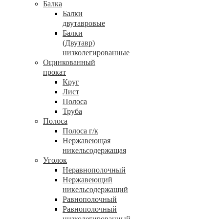
Балка
Балки
двутавровые
Балки
(Двутавр)
низколегированные
Оцинкованный
прокат
Круг
Лист
Полоса
Труба
Полоса
Полоса г/к
Нержавеющая
никельсодержащая
Уголок
Неравнополочный
Нержавеющий
никельсодержащий
Равнополочный
Равнополочный
низколегированный