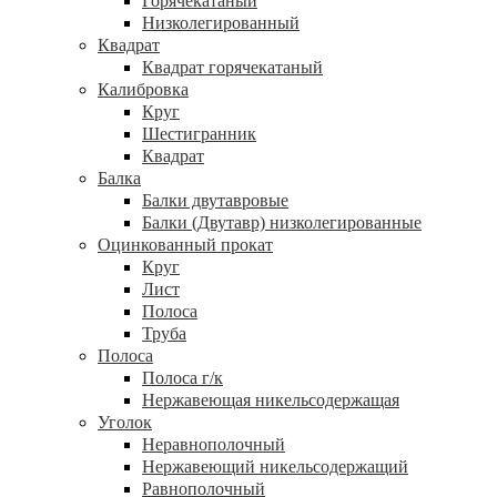
Горячекатаный
Низколегированный
Квадрат
Квадрат горячекатаный
Калибровка
Круг
Шестигранник
Квадрат
Балка
Балки двутавровые
Балки (Двутавр) низколегированные
Оцинкованный прокат
Круг
Лист
Полоса
Труба
Полоса
Полоса г/к
Нержавеющая никельсодержащая
Уголок
Неравнополочный
Нержавеющий никельсодержащий
Равнополочный