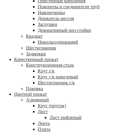
Пристенные крепления
Повороты и соединители труб
Наконечники
Держатель ригеля
Заглушки
Декоративный низ стойки
Квадрат
Никельсодержащий
Шестигранник
Задвижки
Качественный прокат
Конструкционная сталь
Круг г/к
Круг г/к никелевый
Шестигранник г/к
Поковка
Цветной прокат
Алюминий
Круг (пруток)
Лист
Лист рифленый
Лента
Плита