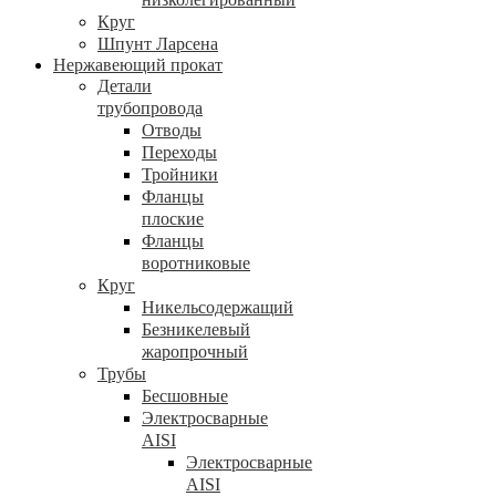
Круг
Шпунт Ларсена
Нержавеющий прокат
Детали
трубопровода
Отводы
Переходы
Тройники
Фланцы
плоские
Фланцы
воротниковые
Круг
Никельсодержащий
Безникелевый
жаропрочный
Трубы
Бесшовные
Электросварные
AISI
Электросварные
AISI