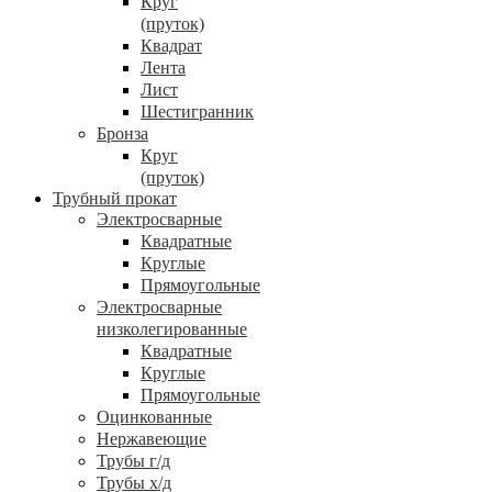
Круг
(пруток)
Квадрат
Лента
Лист
Шестигранник
Бронза
Круг
(пруток)
Трубный прокат
Электросварные
Квадратные
Круглые
Прямоугольные
Электросварные
низколегированные
Квадратные
Круглые
Прямоугольные
Оцинкованные
Нержавеющие
Трубы г/д
Трубы х/д