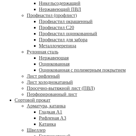
Никельсодержащий
Нержавеющий ПВЛ
Профнастил (профлист)
Профнастил окрашенный
Профнастил С20
Профнастил оцинкованный
Профнастил для забора
Металлочерепица
Рулонная сталь
Нержавеющая
Оцинкованная
Оцинкованная с полимерным покрытием
Лист рифленый
Лист холоднокатаный
Просечно-вытяжной лист (ПВЛ)
Перфорированный лист
Сортовой прокат
Арматура, катанка
Гладкая А1
Рифленая А3
Катанка
Швеллер