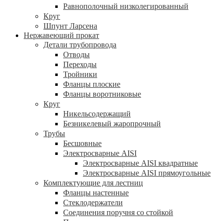
Равнополочный низколегированный
Круг
Шпунт Ларсена
Нержавеющий прокат
Детали трубопровода
Отводы
Переходы
Тройники
Фланцы плоские
Фланцы воротниковые
Круг
Никельсодержащий
Безникелевый жаропрочный
Трубы
Бесшовные
Электросварные AISI
Электросварные AISI квадратные
Электросварные AISI прямоугольные
Комплектующие для лестниц
Фланцы настенные
Стеклодержатели
Соединения поручня со стойкой