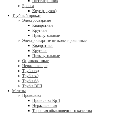
Шестигранник
Бронза
Круг (пруток)
Трубный прокат
Электросварные
Квадратные
Круглые
Прямоугольные
Электросварные низколегированные
Квадратные
Круглые
Прямоугольные
Оцинкованные
Нержавеющие
Трубы г/д
Трубы х/д
Трубы б/у
Трубы ВГП
Метизы
Проволока
Проволока Вр-1
Нержавеющая
Торговая обыкновенного качества