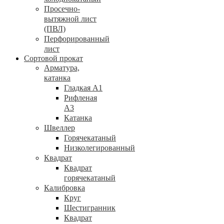
Просечно-
вытяжной лист
(ПВЛ)
Перфорированный
лист
Сортовой прокат
Арматура,
катанка
Гладкая А1
Рифленая
А3
Катанка
Швеллер
Горячекатаный
Низколегированный
Квадрат
Квадрат
горячекатаный
Калибровка
Круг
Шестигранник
Квадрат