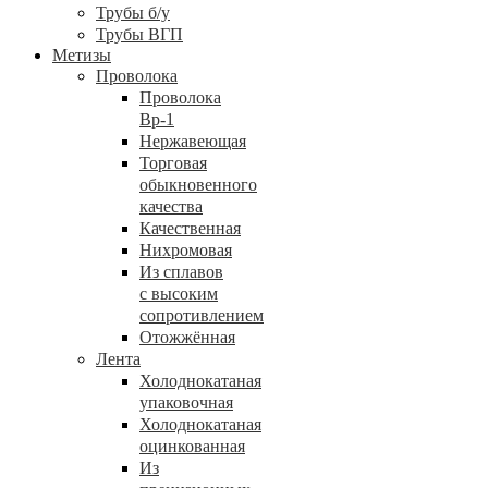
Трубы б/у
Трубы ВГП
Метизы
Проволока
Проволока
Вр-1
Нержавеющая
Торговая
обыкновенного
качества
Качественная
Нихромовая
Из сплавов
с высоким
сопротивлением
Отожжённая
Лента
Холоднокатаная
упаковочная
Холоднокатаная
оцинкованная
Из