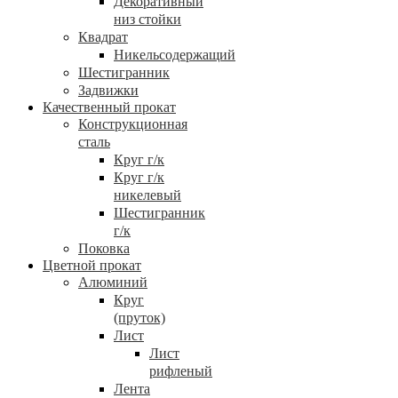
Декоративный
низ стойки
Квадрат
Никельсодержащий
Шестигранник
Задвижки
Качественный прокат
Конструкционная
сталь
Круг г/к
Круг г/к
никелевый
Шестигранник
г/к
Поковка
Цветной прокат
Алюминий
Круг
(пруток)
Лист
Лист
рифленый
Лента