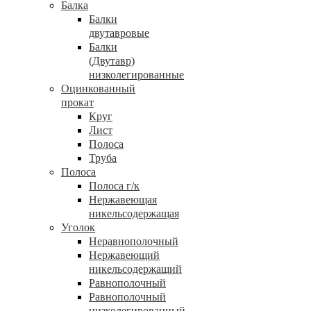
Балка
Балки
двутавровые
Балки
(Двутавр)
низколегированные
Оцинкованный
прокат
Круг
Лист
Полоса
Труба
Полоса
Полоса г/к
Нержавеющая
никельсодержащая
Уголок
Неравнополочный
Нержавеющий
никельсодержащий
Равнополочный
Равнополочный
низколегированный