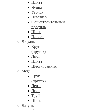
Плита
Чушка
Уголок
Швеллер
Общестроительный
профиль
Шина
Полоса
Дюраль
Круг
(пруток)
Лист
Плита
Шестигранник
Медь
Круг
(пруток)
Лента
Лист
Труба
Шина
Латунь