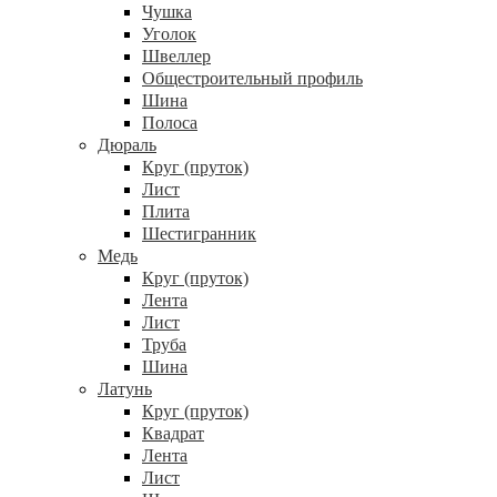
Чушка
Уголок
Швеллер
Общестроительный профиль
Шина
Полоса
Дюраль
Круг (пруток)
Лист
Плита
Шестигранник
Медь
Круг (пруток)
Лента
Лист
Труба
Шина
Латунь
Круг (пруток)
Квадрат
Лента
Лист