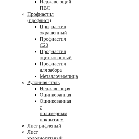
Нержавеющий
ПВЛ
Профнастил
(профлист)
Профнастил
окрашенный
Профнастил
С20
Профнастил
оцинкованный
Профнастил
для забора
Металлочерепица
Рулонная сталь
Нержавеющая
Оцинкованная
Оцинкованная
с
полимерным
покрытием
Лист рифленый
Лист
холоднокатаный