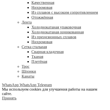
Качественная
Нихромовая
Из сплавов с высоким сопротивлением
Отожжённая
Лента
Холоднокатаная упаковочная
Холоднокатаная оцинкованная
Из прецизионных сплавов
Нихромовая
Сетка стальная
Сварная кладочная
Тканая
Плетёная
Трос
Шпонки
Канаты
WhatsApp
WhatsApp
Telegram
Мы используем cookies для улучшения работы на нашем
сайте.
Принять