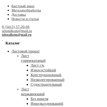
Быстрый заказ
Металлообработка
Доставка
Новости и статьи
8 (3412) 57-20-66
izhstalkom@mail.ru
izhstalkom@mail.ru
Каталог
Листовой прокат
Лист
горячекатаный
Лист г/к
Износостойкий
Конструкционный
Низколегированный
Судостроительный
Лист
нержавеющий
Без никеля
Никельсодержащий