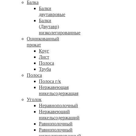
Балка
Балки
двутавровые
Балки
(Двутавр)
низколегированные
Оцинкованный
прокат
Круг
Лист
Полоса
Труба
Полоса
Полоса г/к
Нержавеющая
никельсодержащая
Уголок
Неравнополочный
Нержавеющий
никельсодержащий
Равнополочный
Равнополочный
низколегированный