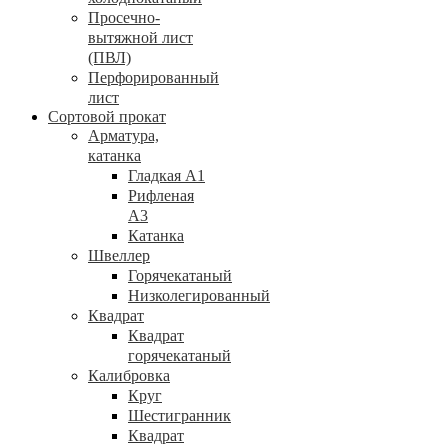
Просечно-
вытяжной лист
(ПВЛ)
Перфорированный
лист
Сортовой прокат
Арматура,
катанка
Гладкая А1
Рифленая
А3
Катанка
Швеллер
Горячекатаный
Низколегированный
Квадрат
Квадрат
горячекатаный
Калибровка
Круг
Шестигранник
Квадрат