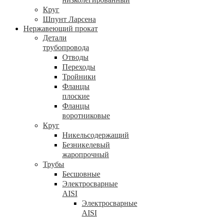
Круг
Шпунт Ларсена
Нержавеющий прокат
Детали
трубопровода
Отводы
Переходы
Тройники
Фланцы
плоские
Фланцы
воротниковые
Круг
Никельсодержащий
Безникелевый
жаропрочный
Трубы
Бесшовные
Электросварные
AISI
Электросварные
AISI