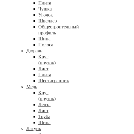
Плита
Чушка
Уголок
Швеллер
Общестроительный
профиль
Шина
Полоса
Дюраль
Круг
(пруток)
Лист
Плита
Шестигранник
Медь
Круг
(пруток)
Лента
Лист
Труба
Шина
Латунь