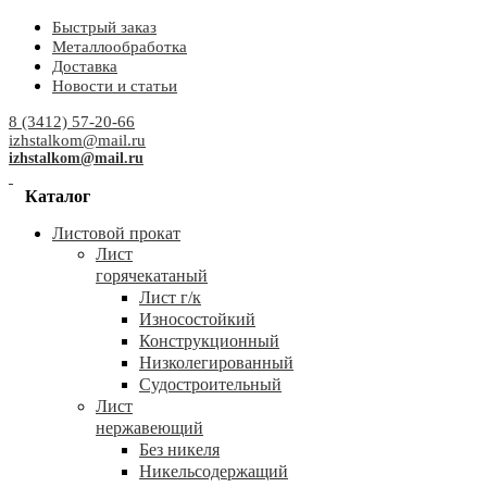
Быстрый заказ
Металлообработка
Доставка
Новости и статьи
8 (3412) 57-20-66
izhstalkom@mail.ru
izhstalkom@mail.ru
Каталог
Листовой прокат
Лист
горячекатаный
Лист г/к
Износостойкий
Конструкционный
Низколегированный
Судостроительный
Лист
нержавеющий
Без никеля
Никельсодержащий