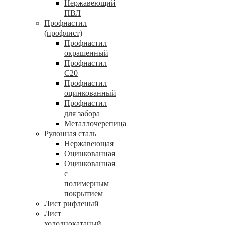
Нержавеющий
ПВЛ
Профнастил
(профлист)
Профнастил
окрашенный
Профнастил
С20
Профнастил
оцинкованный
Профнастил
для забора
Металлочерепица
Рулонная сталь
Нержавеющая
Оцинкованная
Оцинкованная
с
полимерным
покрытием
Лист рифленый
Лист
холоднокатаный