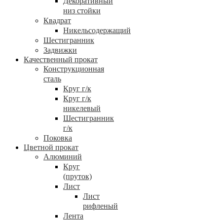
Декоративный
низ стойки
Квадрат
Никельсодержащий
Шестигранник
Задвижки
Качественный прокат
Конструкционная
сталь
Круг г/к
Круг г/к
никелевый
Шестигранник
г/к
Поковка
Цветной прокат
Алюминий
Круг
(пруток)
Лист
Лист
рифленый
Лента