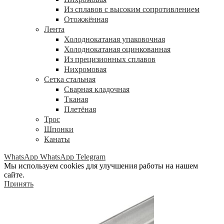
Из сплавов с высоким сопротивлением
Отожжённая
Лента
Холоднокатаная упаковочная
Холоднокатаная оцинкованная
Из прецизионных сплавов
Нихромовая
Сетка стальная
Сварная кладочная
Тканая
Плетёная
Трос
Шпонки
Канаты
WhatsApp
WhatsApp
Telegram
Мы используем cookies для улучшения работы на нашем
сайте.
Принять