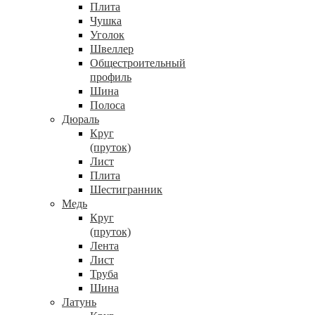
Плита
Чушка
Уголок
Швеллер
Общестроительный
профиль
Шина
Полоса
Дюраль
Круг
(пруток)
Лист
Плита
Шестигранник
Медь
Круг
(пруток)
Лента
Лист
Труба
Шина
Латунь