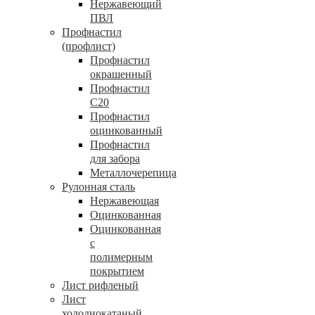
Нержавеющий
ПВЛ
Профнастил
(профлист)
Профнастил
окрашенный
Профнастил
С20
Профнастил
оцинкованный
Профнастил
для забора
Металлочерепица
Рулонная сталь
Нержавеющая
Оцинкованная
Оцинкованная
с
полимерным
покрытием
Лист рифленый
Лист
холоднокатаный