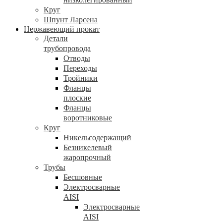
Круг
Шпунт Ларсена
Нержавеющий прокат
Детали
трубопровода
Отводы
Переходы
Тройники
Фланцы
плоские
Фланцы
воротниковые
Круг
Никельсодержащий
Безникелевый
жаропрочный
Трубы
Бесшовные
Электросварные
AISI
Электросварные
AISI