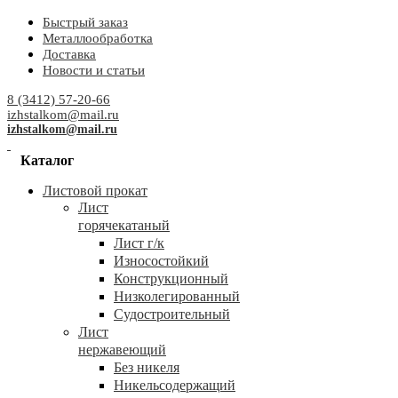
Быстрый заказ
Металлообработка
Доставка
Новости и статьи
8 (3412) 57-20-66
izhstalkom@mail.ru
izhstalkom@mail.ru
Каталог
Листовой прокат
Лист
горячекатаный
Лист г/к
Износостойкий
Конструкционный
Низколегированный
Судостроительный
Лист
нержавеющий
Без никеля
Никельсодержащий