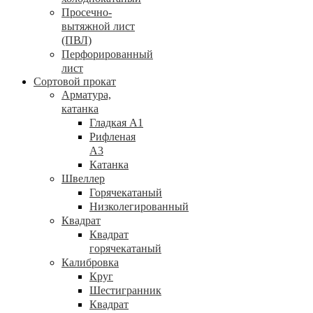
Просечно-
вытяжной лист
(ПВЛ)
Перфорированный
лист
Сортовой прокат
Арматура,
катанка
Гладкая А1
Рифленая
А3
Катанка
Швеллер
Горячекатаный
Низколегированный
Квадрат
Квадрат
горячекатаный
Калибровка
Круг
Шестигранник
Квадрат