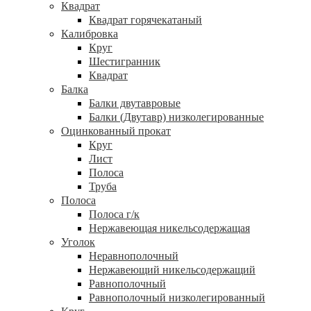
Квадрат
Квадрат горячекатаный
Калибровка
Круг
Шестигранник
Квадрат
Балка
Балки двутавровые
Балки (Двутавр) низколегированные
Оцинкованный прокат
Круг
Лист
Полоса
Труба
Полоса
Полоса г/к
Нержавеющая никельсодержащая
Уголок
Неравнополочный
Нержавеющий никельсодержащий
Равнополочный
Равнополочный низколегированный