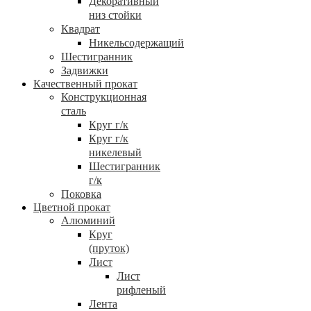
Декоративный
низ стойки
Квадрат
Никельсодержащий
Шестигранник
Задвижки
Качественный прокат
Конструкционная
сталь
Круг г/к
Круг г/к
никелевый
Шестигранник
г/к
Поковка
Цветной прокат
Алюминий
Круг
(пруток)
Лист
Лист
рифленый
Лента