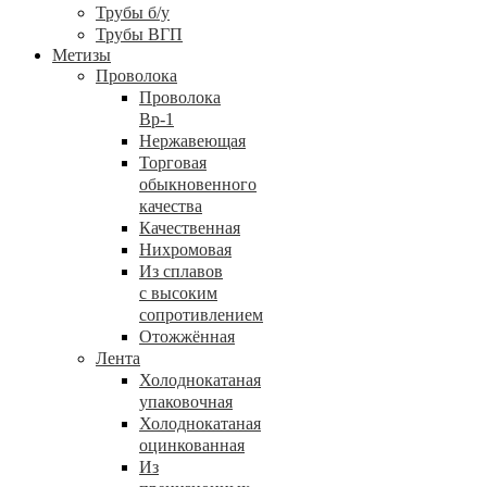
Трубы б/у
Трубы ВГП
Метизы
Проволока
Проволока
Вр-1
Нержавеющая
Торговая
обыкновенного
качества
Качественная
Нихромовая
Из сплавов
с высоким
сопротивлением
Отожжённая
Лента
Холоднокатаная
упаковочная
Холоднокатаная
оцинкованная
Из