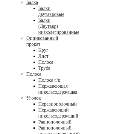
Балка
Балки
двутавровые
Балки
(Двутавр)
низколегированные
Оцинкованный
прокат
Круг
Лист
Полоса
Труба
Полоса
Полоса г/к
Нержавеющая
никельсодержащая
Уголок
Неравнополочный
Нержавеющий
никельсодержащий
Равнополочный
Равнополочный
низколегированный