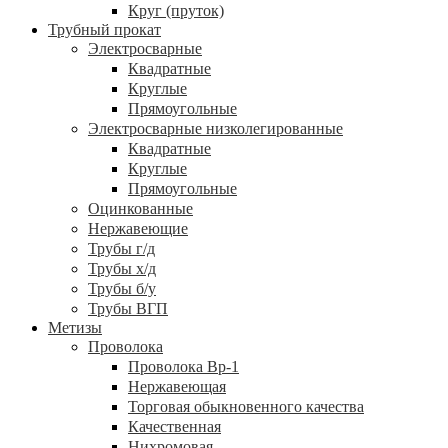
Круг (пруток)
Трубный прокат
Электросварные
Квадратные
Круглые
Прямоугольные
Электросварные низколегированные
Квадратные
Круглые
Прямоугольные
Оцинкованные
Нержавеющие
Трубы г/д
Трубы х/д
Трубы б/у
Трубы ВГП
Метизы
Проволока
Проволока Вр-1
Нержавеющая
Торговая обыкновенного качества
Качественная
Нихромовая