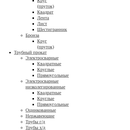
Круг
(пруток)
Квадрат
Лента
Лист
Шестигранник
Бронза
Круг
(пруток)
Трубный прокат
Электросварные
Квадратные
Круглые
Прямоугольные
Электросварные
низколегированные
Квадратные
Круглые
Прямоугольные
Оцинкованные
Нержавеющие
Трубы г/д
Трубы х/д