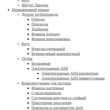
Круг
Шпунт Ларсена
Нержавеющий прокат
Детали трубопровода
Отводы
Переходы
Тройники
Фланцы плоские
Фланцы воротниковые
Круг
Никельсодержащий
Безникелевый жаропрочный
Трубы
Бесшовные
Электросварные AISI
Электросварные AISI квадратные
Электросварные AISI прямоугольные
Комплектующие для лестниц
Фланцы настенные
Стеклодержатели
Соединения поручня со стойкой
Пристенные крепления
Повороты и соединители труб