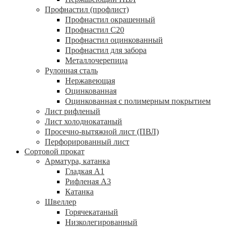
Профнастил (профлист)
Профнастил окрашенный
Профнастил С20
Профнастил оцинкованный
Профнастил для забора
Металлочерепица
Рулонная сталь
Нержавеющая
Оцинкованная
Оцинкованная с полимерным покрытием
Лист рифленый
Лист холоднокатаный
Просечно-вытяжной лист (ПВЛ)
Перфорированный лист
Сортовой прокат
Арматура, катанка
Гладкая А1
Рифленая А3
Катанка
Швеллер
Горячекатаный
Низколегированный