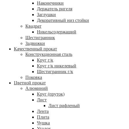
Наконечники
Держатель ригеля
Заглушки
Декоративный низ стойки
Квадрат
Никельсодержащий
Шестигранник
Задвижки
Качественный прокат
Конструкционная сталь
Круг г/к
Круг г/к никелевый
Шестигранник г/к
Поковка
Цветной прокат
Алюминий
Круг (пруток)
Лист
Лист рифленый
Лента
Плита
Чушка
Уголок