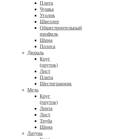
Плита
Чушка
Уголок
Швеллер
Общестроительный
профиль
Шина
Полоса
Дюраль
Круг
(пруток)
Лист
Плита
Шестигранник
Медь
Круг
(пруток)
Лента
Лист
Труба
Шина
Латунь