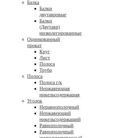
Балка
Балки
двутавровые
Балки
(Двутавр)
низколегированные
Оцинкованный
прокат
Круг
Лист
Полоса
Труба
Полоса
Полоса г/к
Нержавеющая
никельсодержащая
Уголок
Неравнополочный
Нержавеющий
никельсодержащий
Равнополочный
Равнополочный
низколегированный