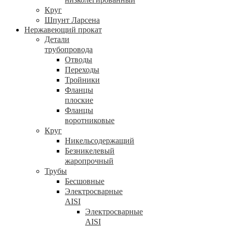
Круг
Шпунт Ларсена
Нержавеющий прокат
Детали
трубопровода
Отводы
Переходы
Тройники
Фланцы
плоские
Фланцы
воротниковые
Круг
Никельсодержащий
Безникелевый
жаропрочный
Трубы
Бесшовные
Электросварные
AISI
Электросварные
AISI