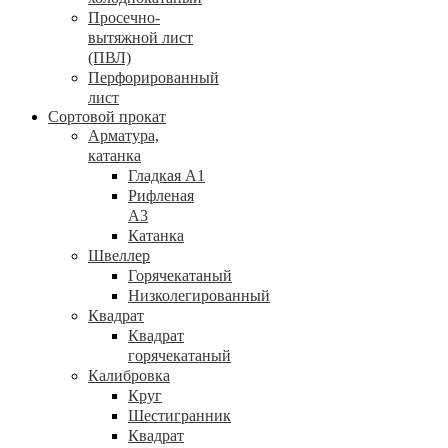
Просечно-
вытяжной лист
(ПВЛ)
Перфорированный
лист
Сортовой прокат
Арматура,
катанка
Гладкая А1
Рифленая
А3
Катанка
Швеллер
Горячекатаный
Низколегированный
Квадрат
Квадрат
горячекатаный
Калибровка
Круг
Шестигранник
Квадрат