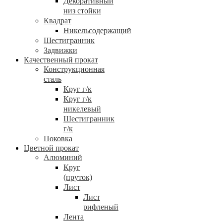
Декоративный
низ стойки
Квадрат
Никельсодержащий
Шестигранник
Задвижки
Качественный прокат
Конструкционная
сталь
Круг г/к
Круг г/к
никелевый
Шестигранник
г/к
Поковка
Цветной прокат
Алюминий
Круг
(пруток)
Лист
Лист
рифленый
Лента