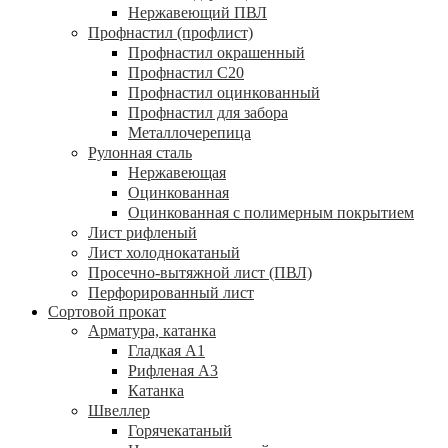
Нержавеющий ПВЛ
Профнастил (профлист)
Профнастил окрашенный
Профнастил С20
Профнастил оцинкованный
Профнастил для забора
Металлочерепица
Рулонная сталь
Нержавеющая
Оцинкованная
Оцинкованная с полимерным покрытием
Лист рифленый
Лист холоднокатаный
Просечно-вытяжной лист (ПВЛ)
Перфорированный лист
Сортовой прокат
Арматура, катанка
Гладкая А1
Рифленая А3
Катанка
Швеллер
Горячекатаный