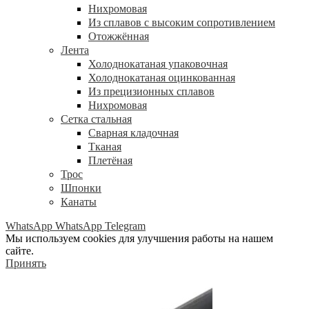
Нихромовая
Из сплавов с высоким сопротивлением
Отожжённая
Лента
Холоднокатаная упаковочная
Холоднокатаная оцинкованная
Из прецизионных сплавов
Нихромовая
Сетка стальная
Сварная кладочная
Тканая
Плетёная
Трос
Шпонки
Канаты
WhatsApp
WhatsApp
Telegram
Мы используем cookies для улучшения работы на нашем
сайте.
Принять