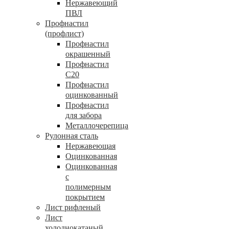
Нержавеющий
ПВЛ
Профнастил
(профлист)
Профнастил
окрашенный
Профнастил
С20
Профнастил
оцинкованный
Профнастил
для забора
Металлочерепица
Рулонная сталь
Нержавеющая
Оцинкованная
Оцинкованная
с
полимерным
покрытием
Лист рифленый
Лист
холоднокатаный