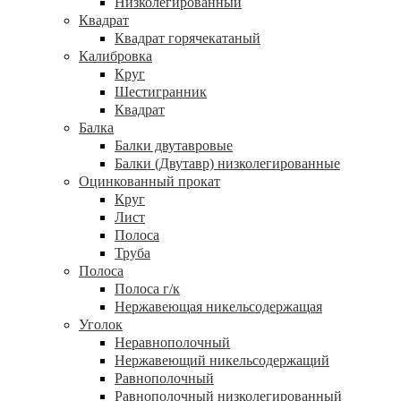
Низколегированный
Квадрат
Квадрат горячекатаный
Калибровка
Круг
Шестигранник
Квадрат
Балка
Балки двутавровые
Балки (Двутавр) низколегированные
Оцинкованный прокат
Круг
Лист
Полоса
Труба
Полоса
Полоса г/к
Нержавеющая никельсодержащая
Уголок
Неравнополочный
Нержавеющий никельсодержащий
Равнополочный
Равнополочный низколегированный