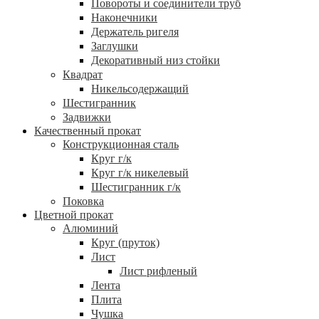
Повороты и соединители труб
Наконечники
Держатель ригеля
Заглушки
Декоративный низ стойки
Квадрат
Никельсодержащий
Шестигранник
Задвижки
Качественный прокат
Конструкционная сталь
Круг г/к
Круг г/к никелевый
Шестигранник г/к
Поковка
Цветной прокат
Алюминий
Круг (пруток)
Лист
Лист рифленый
Лента
Плита
Чушка