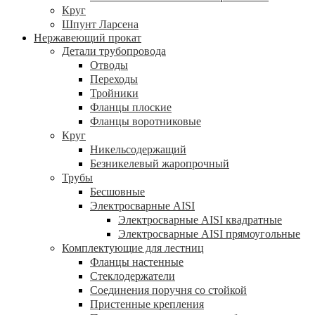
Круг
Шпунт Ларсена
Нержавеющий прокат
Детали трубопровода
Отводы
Переходы
Тройники
Фланцы плоские
Фланцы воротниковые
Круг
Никельсодержащий
Безникелевый жаропрочный
Трубы
Бесшовные
Электросварные AISI
Электросварные AISI квадратные
Электросварные AISI прямоугольные
Комплектующие для лестниц
Фланцы настенные
Стеклодержатели
Соединения поручня со стойкой
Пристенные крепления