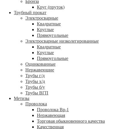
Бронза
Круг (пруток)
Трубный прокат
Электросварные
Квадратные
Круглые
Прямоугольные
Электросварные низколегированные
Квадратные
Круглые
Прямоугольные
Оцинкованные
Нержавеющие
Трубы г/д
Трубы х/д
Трубы б/у
Трубы ВГП
Метизы
Проволока
Проволока Вр-1
Нержавеющая
Торговая обыкновенного качества
Качественная