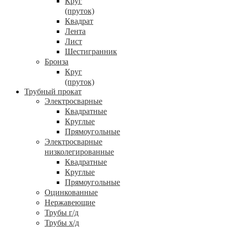
Круг
(пруток)
Квадрат
Лента
Лист
Шестигранник
Бронза
Круг
(пруток)
Трубный прокат
Электросварные
Квадратные
Круглые
Прямоугольные
Электросварные
низколегированные
Квадратные
Круглые
Прямоугольные
Оцинкованные
Нержавеющие
Трубы г/д
Трубы х/д