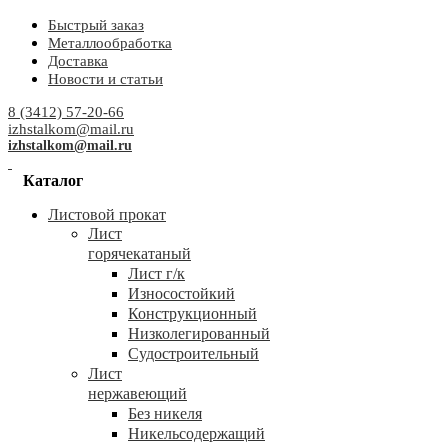
Быстрый заказ
Металлообработка
Доставка
Новости и статьи
8 (3412) 57-20-66
izhstalkom@mail.ru
izhstalkom@mail.ru
Каталог
Листовой прокат
Лист
горячекатаный
Лист г/к
Износостойкий
Конструкционный
Низколегированный
Судостроительный
Лист
нержавеющий
Без никеля
Никельсодержащий