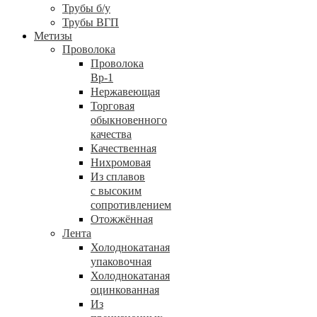
Трубы б/у
Трубы ВГП
Метизы
Проволока
Проволока
Вр-1
Нержавеющая
Торговая
обыкновенного
качества
Качественная
Нихромовая
Из сплавов
с высоким
сопротивлением
Отожжённая
Лента
Холоднокатаная
упаковочная
Холоднокатаная
оцинкованная
Из