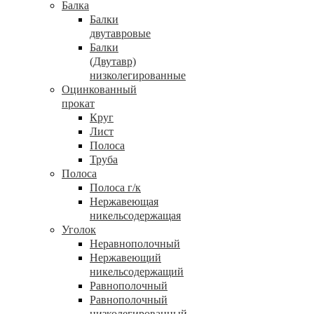
Балка
Балки
двутавровые
Балки
(Двутавр)
низколегированные
Оцинкованный
прокат
Круг
Лист
Полоса
Труба
Полоса
Полоса г/к
Нержавеющая
никельсодержащая
Уголок
Неравнополочный
Нержавеющий
никельсодержащий
Равнополочный
Равнополочный
низколегированный