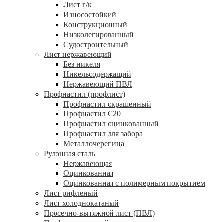
Лист г/к
Износостойкий
Конструкционный
Низколегированный
Судостроительный
Лист нержавеющий
Без никеля
Никельсодержащий
Нержавеющий ПВЛ
Профнастил (профлист)
Профнастил окрашенный
Профнастил С20
Профнастил оцинкованный
Профнастил для забора
Металлочерепица
Рулонная сталь
Нержавеющая
Оцинкованная
Оцинкованная с полимерным покрытием
Лист рифленый
Лист холоднокатаный
Просечно-вытяжной лист (ПВЛ)