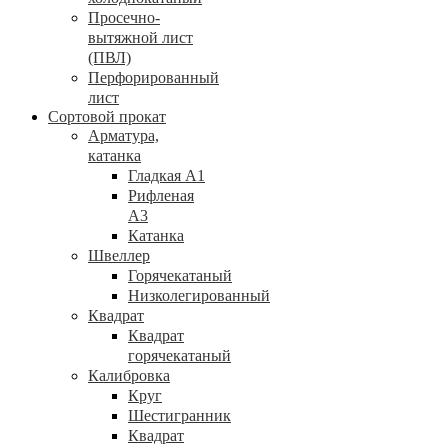
Просечно-
вытяжной лист
(ПВЛ)
Перфорированный
лист
Сортовой прокат
Арматура,
катанка
Гладкая А1
Рифленая
А3
Катанка
Швеллер
Горячекатаный
Низколегированный
Квадрат
Квадрат
горячекатаный
Калибровка
Круг
Шестигранник
Квадрат