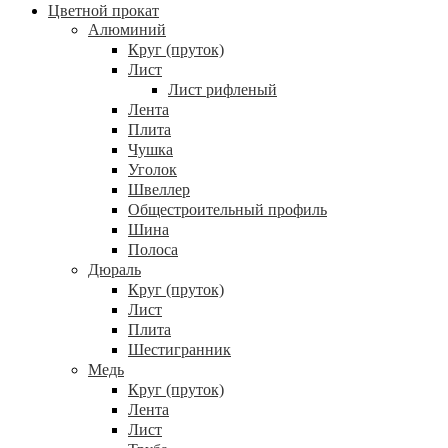
Цветной прокат
Алюминий
Круг (пруток)
Лист
Лист рифленый
Лента
Плита
Чушка
Уголок
Швеллер
Общестроительный профиль
Шина
Полоса
Дюраль
Круг (пруток)
Лист
Плита
Шестигранник
Медь
Круг (пруток)
Лента
Лист