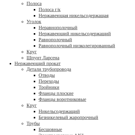
Полоса
Полоса г/к
Нержавеющая никельсодержащая
Уголок
Неравнополочный
Нержавеющий никельсодержащий
Равнополочный
Равнополочный низколегированный
Круг
Шпунт Ларсена
Нержавеющий прокат
Детали трубопровода
Отводы
Переходы
Тройники
Фланцы плоские
Фланцы воротниковые
Круг
Никельсодержащий
Безникелевый жаропрочный
Трубы
Бесшовные