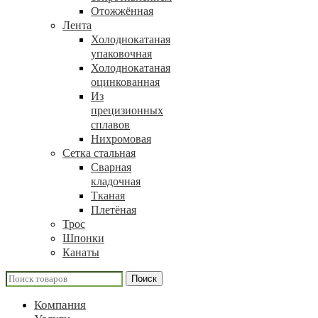
Отожжённая
Лента
Холоднокатаная
упаковочная
Холоднокатаная
оцинкованная
Из
прецизионных
сплавов
Нихромовая
Сетка стальная
Сварная
кладочная
Тканая
Плетёная
Трос
Шпонки
Канаты
Поиск
Компания