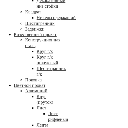
Декоративный
низ стойки
Квадрат
Никельсодержащий
Шестигранник
Задвижки
Качественный прокат
Конструкционная
сталь
Круг г/к
Круг г/к
никелевый
Шестигранник
г/к
Поковка
Цветной прокат
Алюминий
Круг
(пруток)
Лист
Лист
рифленый
Лента