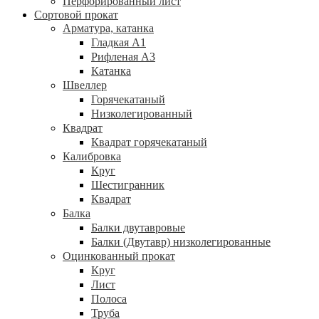
Перфорированный лист
Сортовой прокат
Арматура, катанка
Гладкая А1
Рифленая А3
Катанка
Швеллер
Горячекатаный
Низколегированный
Квадрат
Квадрат горячекатаный
Калибровка
Круг
Шестигранник
Квадрат
Балка
Балки двутавровые
Балки (Двутавр) низколегированные
Оцинкованный прокат
Круг
Лист
Полоса
Труба