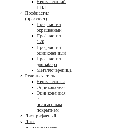
Нержавеющий
ПВЛ
Профнастил
(профлист)
Профнастил
окрашенный
Профнастил
С20
Профнастил
оцинкованный
Профнастил
для забора
Металлочерепица
Рулонная сталь
Нержавеющая
Оцинкованная
Оцинкованная
с
полимерным
покрытием
Лист рифленый
Лист
холоднокатаный