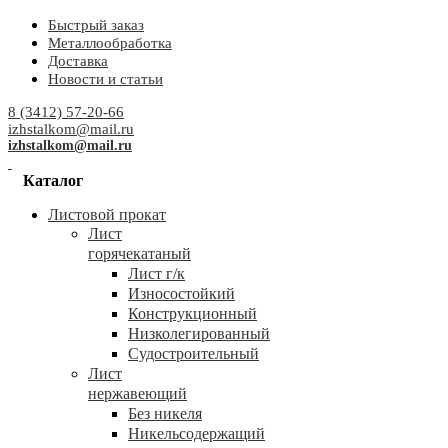
Быстрый заказ
Металлообработка
Доставка
Новости и статьи
8 (3412) 57-20-66
izhstalkom@mail.ru
izhstalkom@mail.ru
Каталог
Листовой прокат
Лист
горячекатаный
Лист г/к
Износостойкий
Конструкционный
Низколегированный
Судостроительный
Лист
нержавеющий
Без никеля
Никельсодержащий