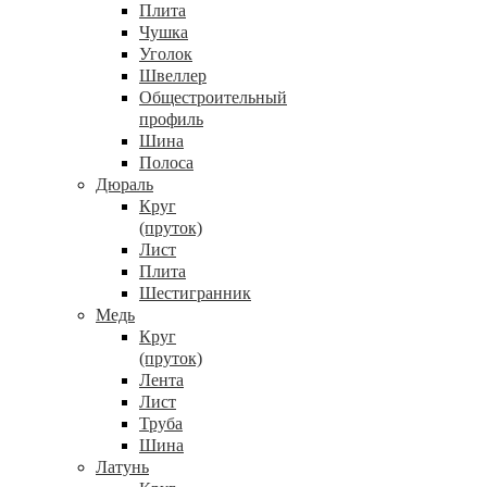
Плита
Чушка
Уголок
Швеллер
Общестроительный
профиль
Шина
Полоса
Дюраль
Круг
(пруток)
Лист
Плита
Шестигранник
Медь
Круг
(пруток)
Лента
Лист
Труба
Шина
Латунь