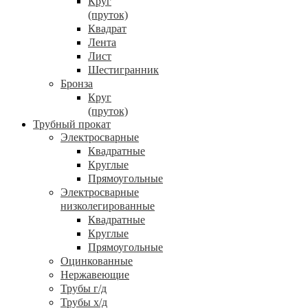
Круг
(пруток)
Квадрат
Лента
Лист
Шестигранник
Бронза
Круг
(пруток)
Трубный прокат
Электросварные
Квадратные
Круглые
Прямоугольные
Электросварные
низколегированные
Квадратные
Круглые
Прямоугольные
Оцинкованные
Нержавеющие
Трубы г/д
Трубы х/д