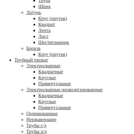
Труба
Шина
Латунь
Круг (пруток)
Квадрат
Лента
Лист
Шестигранник
Бронза
Круг (пруток)
Трубный прокат
Электросварные
Квадратные
Круглые
Прямоугольные
Электросварные низколегированные
Квадратные
Круглые
Прямоугольные
Оцинкованные
Нержавеющие
Трубы г/д
Трубы х/д