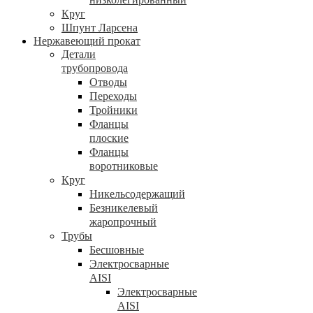
Круг
Шпунт Ларсена
Нержавеющий прокат
Детали
трубопровода
Отводы
Переходы
Тройники
Фланцы
плоские
Фланцы
воротниковые
Круг
Никельсодержащий
Безникелевый
жаропрочный
Трубы
Бесшовные
Электросварные
AISI
Электросварные
AISI