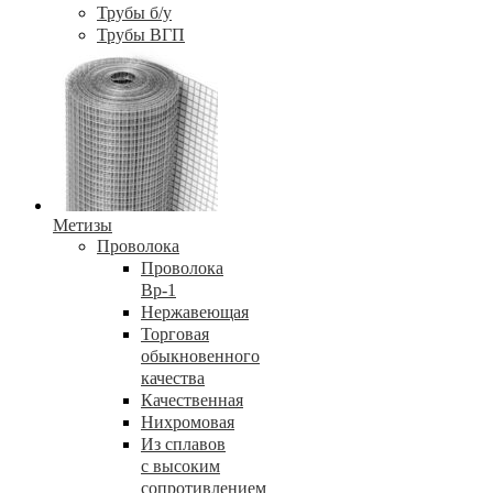
Трубы б/у
Трубы ВГП
Метизы
Проволока
Проволока
Вр-1
Нержавеющая
Торговая
обыкновенного
качества
Качественная
Нихромовая
Из сплавов
с высоким
сопротивлением