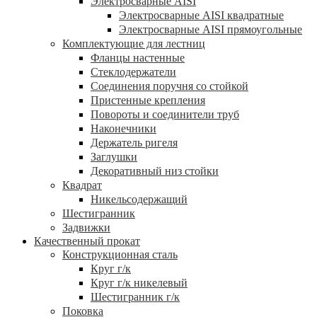
Электросварные AISI
Электросварные AISI квадратные
Электросварные AISI прямоугольные
Комплектующие для лестниц
Фланцы настенные
Стеклодержатели
Соединения поручня со стойкой
Пристенные крепления
Повороты и соединители труб
Наконечники
Держатель ригеля
Заглушки
Декоративный низ стойки
Квадрат
Никельсодержащий
Шестигранник
Задвижки
Качественный прокат
Конструкционная сталь
Круг г/к
Круг г/к никелевый
Шестигранник г/к
Поковка