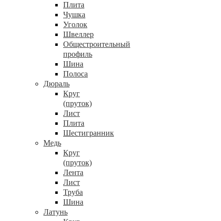
Плита
Чушка
Уголок
Швеллер
Общестроительный
профиль
Шина
Полоса
Дюраль
Круг
(пруток)
Лист
Плита
Шестигранник
Медь
Круг
(пруток)
Лента
Лист
Труба
Шина
Латунь