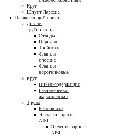
Круг
Шпунт Ларсена
Нержавеющий прокат
Детали
трубопровода
Отводы
Переходы
Тройники
Фланцы
плоские
Фланцы
воротниковые
Круг
Никельсодержащий
Безникелевый
жаропрочный
Трубы
Бесшовные
Электросварные
AISI
Электросварные
AISI