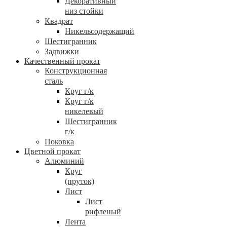
Декоративный
низ стойки
Квадрат
Никельсодержащий
Шестигранник
Задвижки
Качественный прокат
Конструкционная
сталь
Круг г/к
Круг г/к
никелевый
Шестигранник
г/к
Поковка
Цветной прокат
Алюминий
Круг
(пруток)
Лист
Лист
рифленый
Лента