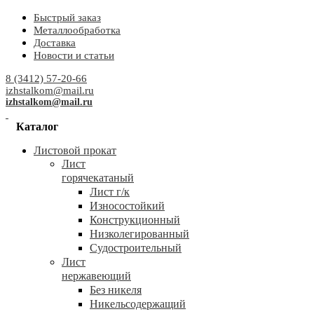
Быстрый заказ
Металлообработка
Доставка
Новости и статьи
8 (3412) 57-20-66
izhstalkom@mail.ru
izhstalkom@mail.ru
Каталог
Листовой прокат
Лист
горячекатаный
Лист г/к
Износостойкий
Конструкционный
Низколегированный
Судостроительный
Лист
нержавеющий
Без никеля
Никельсодержащий