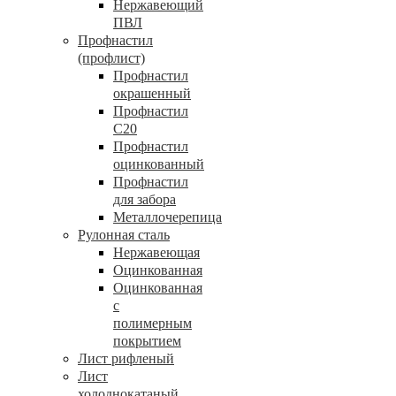
Нержавеющий
ПВЛ
Профнастил
(профлист)
Профнастил
окрашенный
Профнастил
С20
Профнастил
оцинкованный
Профнастил
для забора
Металлочерепица
Рулонная сталь
Нержавеющая
Оцинкованная
Оцинкованная
с
полимерным
покрытием
Лист рифленый
Лист
холоднокатаный