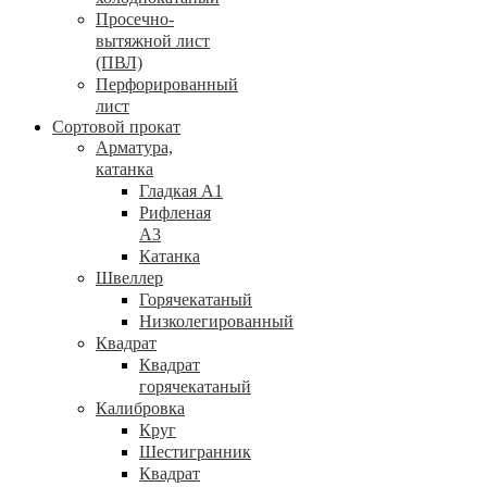
Просечно-
вытяжной лист
(ПВЛ)
Перфорированный
лист
Сортовой прокат
Арматура,
катанка
Гладкая А1
Рифленая
А3
Катанка
Швеллер
Горячекатаный
Низколегированный
Квадрат
Квадрат
горячекатаный
Калибровка
Круг
Шестигранник
Квадрат