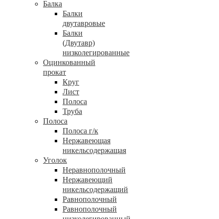
Балка
Балки
двутавровые
Балки
(Двутавр)
низколегированные
Оцинкованный
прокат
Круг
Лист
Полоса
Труба
Полоса
Полоса г/к
Нержавеющая
никельсодержащая
Уголок
Неравнополочный
Нержавеющий
никельсодержащий
Равнополочный
Равнополочный
низколегированный