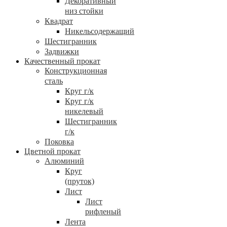
Декоративный
низ стойки
Квадрат
Никельсодержащий
Шестигранник
Задвижки
Качественный прокат
Конструкционная
сталь
Круг г/к
Круг г/к
никелевый
Шестигранник
г/к
Поковка
Цветной прокат
Алюминий
Круг
(пруток)
Лист
Лист
рифленый
Лента