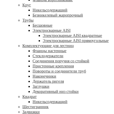
Круг
Никельсодержащий
Безникелевый жаропрочный
Трубы
Бесшовные
Электросварные AISI
Электросварные AISI квадратные
Электросварные AISI прямоугольные
Комплектующие для лестниц
Фланцы настенные
Стеклодержатели
Соединения поручня со стойкой
Пристенные крепления
Повороты и соединители труб
Наконечники
Держатель ригеля
Заглушки
Декоративный низ стойки
Квадрат
Никельсодержащий
Шестигранник
Задвижки