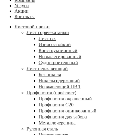
Компания
Услуги
Акции
Контакты
Листовой прокат
Лист горячекатаный
Лист г/к
Износостойкий
Конструкционный
Низколегированный
Судостроительный
Лист нержавеющий
Без никеля
Никельсодержащий
Нержавеющий ПВЛ
Профнастил (профлист)
Профнастил окрашенный
Профнастил С20
Профнастил оцинкованный
Профнастил для забора
Металлочерепица
Рулонная сталь
Нержавеющая