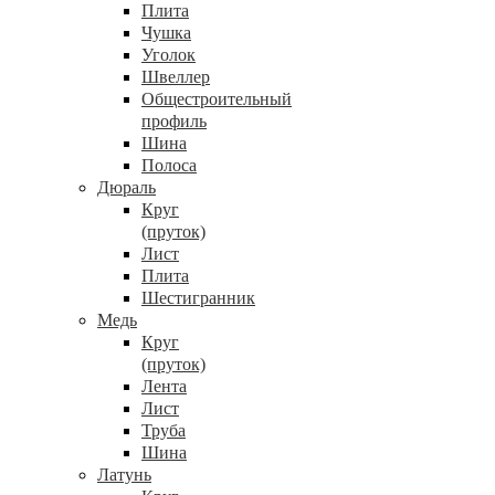
Плита
Чушка
Уголок
Швеллер
Общестроительный
профиль
Шина
Полоса
Дюраль
Круг
(пруток)
Лист
Плита
Шестигранник
Медь
Круг
(пруток)
Лента
Лист
Труба
Шина
Латунь