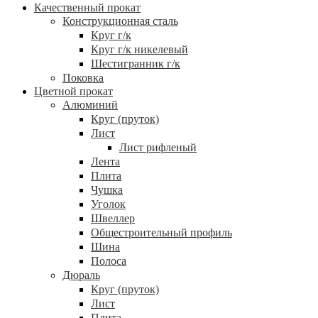
Качественный прокат
Конструкционная сталь
Круг г/к
Круг г/к никелевый
Шестигранник г/к
Поковка
Цветной прокат
Алюминий
Круг (пруток)
Лист
Лист рифленый
Лента
Плита
Чушка
Уголок
Швеллер
Общестроительный профиль
Шина
Полоса
Дюраль
Круг (пруток)
Лист
Плита