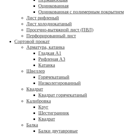
Оцинкованная
Оцинкованная с полимерным покрытием
Лист рифленый
Лист холоднокатаный
Просечно-вытяжной лист (ПВЛ)
Перфорированный лист
Сортовой прокат
Арматура, катанка
Гладкая А1
Рифленая А3
Катанка
Швеллер
Горячекатаный
Низколегированный
Квадрат
Квадрат горячекатаный
Калибровка
Круг
Шестигранник
Квадрат
Балка
Балки двутавровые