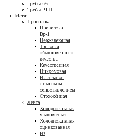
Трубы б/у
Трубы ВГП
Метизы
Проволока
Проволока
Вр-1
Нержавеющая
Торговая
обыкновенного
качества
Качественная
Нихромовая
Из сплавов
с высоким
сопротивлением
Отожжённая
Лента
Холоднокатаная
упаковочная
Холоднокатаная
оцинкованная
Из