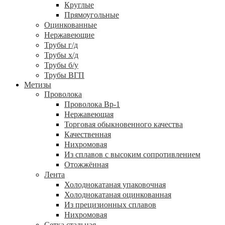
Круглые
Прямоугольные
Оцинкованные
Нержавеющие
Трубы г/д
Трубы х/д
Трубы б/у
Трубы ВГП
Метизы
Проволока
Проволока Вр-1
Нержавеющая
Торговая обыкновенного качества
Качественная
Нихромовая
Из сплавов с высоким сопротивлением
Отожжённая
Лента
Холоднокатаная упаковочная
Холоднокатаная оцинкованная
Из прецизионных сплавов
Нихромовая
Сетка стальная