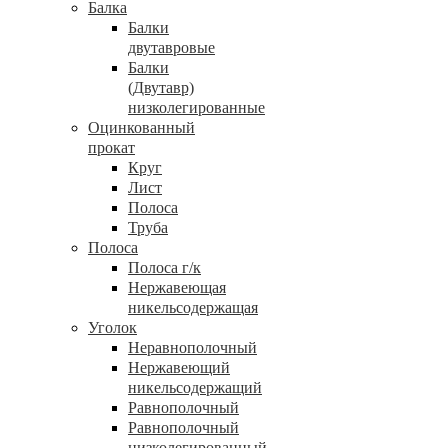
Балка
Балки
двутавровые
Балки
(Двутавр)
низколегированные
Оцинкованный
прокат
Круг
Лист
Полоса
Труба
Полоса
Полоса г/к
Нержавеющая
никельсодержащая
Уголок
Неравнополочный
Нержавеющий
никельсодержащий
Равнополочный
Равнополочный
низколегированный