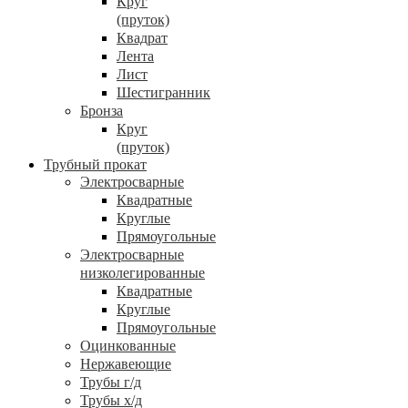
Круг
(пруток)
Квадрат
Лента
Лист
Шестигранник
Бронза
Круг
(пруток)
Трубный прокат
Электросварные
Квадратные
Круглые
Прямоугольные
Электросварные
низколегированные
Квадратные
Круглые
Прямоугольные
Оцинкованные
Нержавеющие
Трубы г/д
Трубы х/д