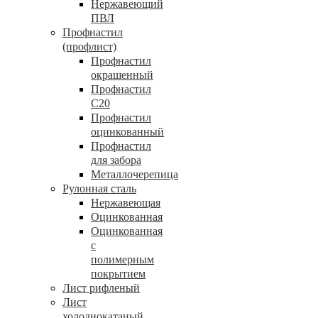
Нержавеющий
ПВЛ
Профнастил
(профлист)
Профнастил
окрашенный
Профнастил
С20
Профнастил
оцинкованный
Профнастил
для забора
Металлочерепица
Рулонная сталь
Нержавеющая
Оцинкованная
Оцинкованная
с
полимерным
покрытием
Лист рифленый
Лист
холоднокатаный