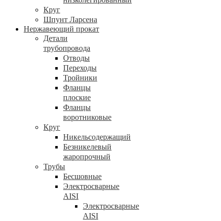
Круг
Шпунт Ларсена
Нержавеющий прокат
Детали
трубопровода
Отводы
Переходы
Тройники
Фланцы
плоские
Фланцы
воротниковые
Круг
Никельсодержащий
Безникелевый
жаропрочный
Трубы
Бесшовные
Электросварные
AISI
Электросварные
AISI