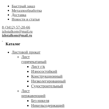
Быстрый заказ
Металлообработка
Доставка
Новости и статьи
8 (3412) 57-20-66
izhstalkom@mail.ru
izhstalkom@mail.ru
Каталог
Листовой прокат
Лист
горячекатаный
Лист г/к
Износостойкий
Конструкционный
Низколегированный
Судостроительный
Лист
нержавеющий
Без никеля
Никельсодержащий