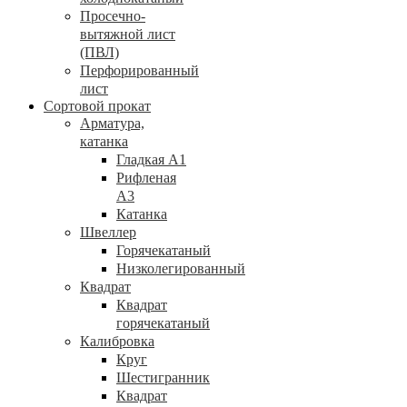
Просечно-
вытяжной лист
(ПВЛ)
Перфорированный
лист
Сортовой прокат
Арматура,
катанка
Гладкая А1
Рифленая
А3
Катанка
Швеллер
Горячекатаный
Низколегированный
Квадрат
Квадрат
горячекатаный
Калибровка
Круг
Шестигранник
Квадрат