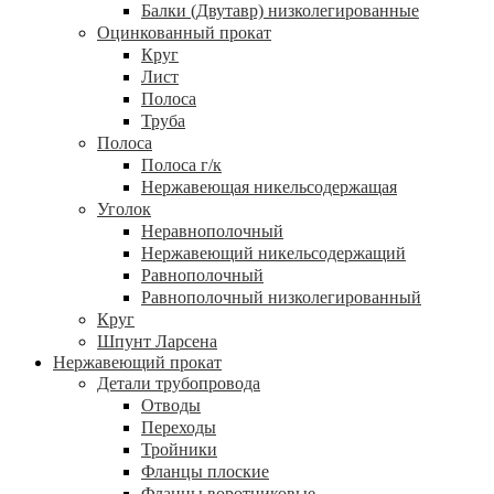
Балки (Двутавр) низколегированные
Оцинкованный прокат
Круг
Лист
Полоса
Труба
Полоса
Полоса г/к
Нержавеющая никельсодержащая
Уголок
Неравнополочный
Нержавеющий никельсодержащий
Равнополочный
Равнополочный низколегированный
Круг
Шпунт Ларсена
Нержавеющий прокат
Детали трубопровода
Отводы
Переходы
Тройники
Фланцы плоские
Фланцы воротниковые