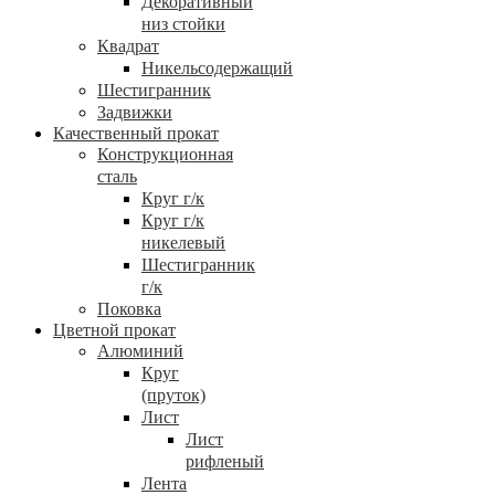
Декоративный
низ стойки
Квадрат
Никельсодержащий
Шестигранник
Задвижки
Качественный прокат
Конструкционная
сталь
Круг г/к
Круг г/к
никелевый
Шестигранник
г/к
Поковка
Цветной прокат
Алюминий
Круг
(пруток)
Лист
Лист
рифленый
Лента