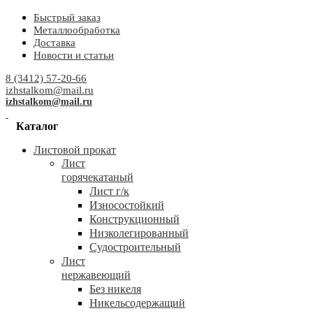
Быстрый заказ
Металлообработка
Доставка
Новости и статьи
8 (3412) 57-20-66
izhstalkom@mail.ru
izhstalkom@mail.ru
Каталог
Листовой прокат
Лист
горячекатаный
Лист г/к
Износостойкий
Конструкционный
Низколегированный
Судостроительный
Лист
нержавеющий
Без никеля
Никельсодержащий