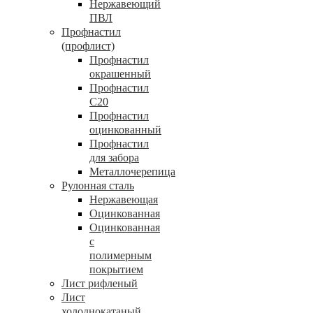
Нержавеющий
ПВЛ
Профнастил
(профлист)
Профнастил
окрашенный
Профнастил
С20
Профнастил
оцинкованный
Профнастил
для забора
Металлочерепица
Рулонная сталь
Нержавеющая
Оцинкованная
Оцинкованная
с
полимерным
покрытием
Лист рифленый
Лист
холоднокатаный