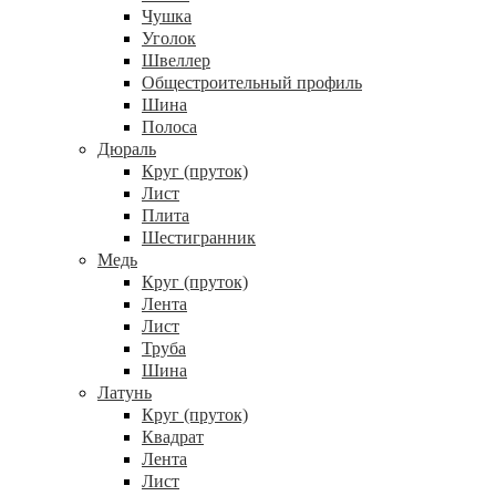
Чушка
Уголок
Швеллер
Общестроительный профиль
Шина
Полоса
Дюраль
Круг (пруток)
Лист
Плита
Шестигранник
Медь
Круг (пруток)
Лента
Лист
Труба
Шина
Латунь
Круг (пруток)
Квадрат
Лента
Лист