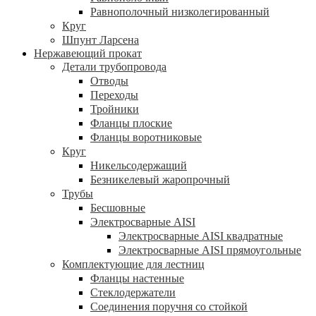
Равнополочный низколегированный
Круг
Шпунт Ларсена
Нержавеющий прокат
Детали трубопровода
Отводы
Переходы
Тройники
Фланцы плоские
Фланцы воротниковые
Круг
Никельсодержащий
Безникелевый жаропрочный
Трубы
Бесшовные
Электросварные AISI
Электросварные AISI квадратные
Электросварные AISI прямоугольные
Комплектующие для лестниц
Фланцы настенные
Стеклодержатели
Соединения поручня со стойкой