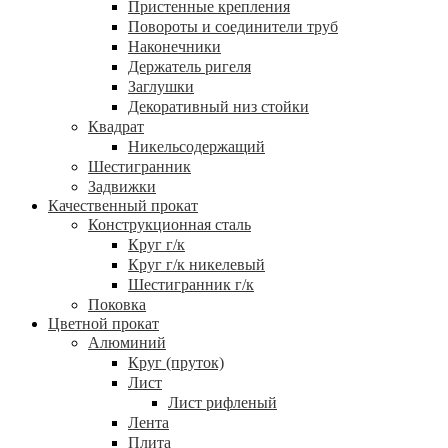
Пристенные крепления
Повороты и соединители труб
Наконечники
Держатель ригеля
Заглушки
Декоративный низ стойки
Квадрат
Никельсодержащий
Шестигранник
Задвижки
Качественный прокат
Конструкционная сталь
Круг г/к
Круг г/к никелевый
Шестигранник г/к
Поковка
Цветной прокат
Алюминий
Круг (пруток)
Лист
Лист рифленый
Лента
Плита