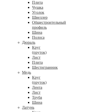
Плита
Чушка
Уголок
Швеллер
Общестроительный
профиль
Шина
Полоса
Дюраль
Круг
(пруток)
Лист
Плита
Шестигранник
Медь
Круг
(пруток)
Лента
Лист
Труба
Шина
Латунь