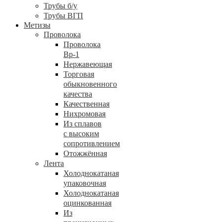
Трубы б/у
Трубы ВГП
Метизы
Проволока
Проволока
Вр-1
Нержавеющая
Торговая
обыкновенного
качества
Качественная
Нихромовая
Из сплавов
с высоким
сопротивлением
Отожжённая
Лента
Холоднокатаная
упаковочная
Холоднокатаная
оцинкованная
Из