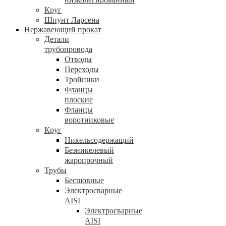
Круг
Шпунт Ларсена
Нержавеющий прокат
Детали
трубопровода
Отводы
Переходы
Тройники
Фланцы
плоские
Фланцы
воротниковые
Круг
Никельсодержащий
Безникелевый
жаропрочный
Трубы
Бесшовные
Электросварные
AISI
Электросварные
AISI