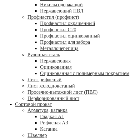
Никельсодержащий
Нержавеющий ПВЛ
Профнастил (профлист)
Профнастил окрашенный
Профнастил С20
Профнастил оцинкованный
Профнастил для забора
Металлочерепица
Рулонная сталь
Нержавеющая
Оцинкованная
Оцинкованная с полимерным покрытием
Лист рифленый
Лист холоднокатаный
Просечно-вытяжной лист (ПВЛ)
Перфорированный лист
Сортовой прокат
Арматура, катанка
Гладкая А1
Рифленая А3
Катанка
Швеллер