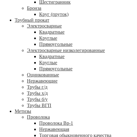
Шестигранник
Бронза
Круг (пруток)
Трубный прокат
Электросварные
Квадратные
Круглые
Прямоугольные
Электросварные низколегированные
Квадратные
Круглые
Прямоугольные
Оцинкованные
Нержавеющие
Трубы г/д
Трубы х/д
Трубы б/у
Трубы ВГП
Метизы
Проволока
Проволока Вр-1
Нержавеющая
Торговая обыкновенного качества