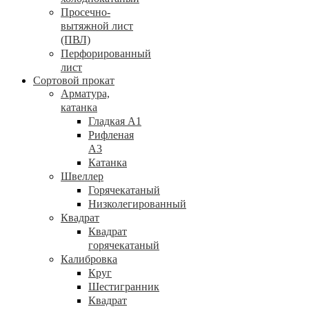
Просечно-
вытяжной лист
(ПВЛ)
Перфорированный
лист
Сортовой прокат
Арматура,
катанка
Гладкая А1
Рифленая
А3
Катанка
Швеллер
Горячекатаный
Низколегированный
Квадрат
Квадрат
горячекатаный
Калибровка
Круг
Шестигранник
Квадрат