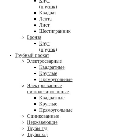
Круг
(пруток)
Квадрат
Лента
Лист
Шестигранник
Бронза
Круг
(пруток)
Трубный прокат
Электросварные
Квадратные
Круглые
Прямоугольные
Электросварные
низколегированные
Квадратные
Круглые
Прямоугольные
Оцинкованные
Нержавеющие
Трубы г/д
Трубы х/д