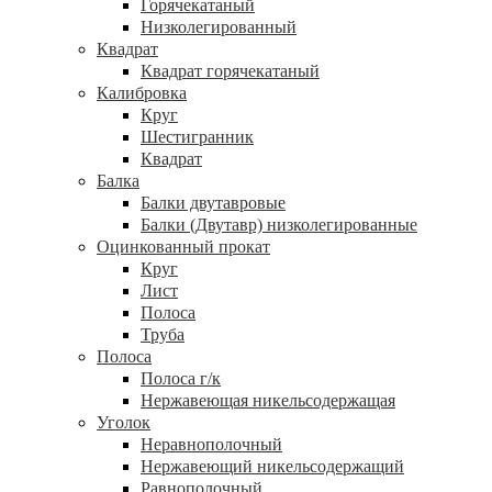
Горячекатаный
Низколегированный
Квадрат
Квадрат горячекатаный
Калибровка
Круг
Шестигранник
Квадрат
Балка
Балки двутавровые
Балки (Двутавр) низколегированные
Оцинкованный прокат
Круг
Лист
Полоса
Труба
Полоса
Полоса г/к
Нержавеющая никельсодержащая
Уголок
Неравнополочный
Нержавеющий никельсодержащий
Равнополочный