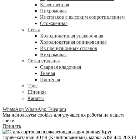
Качественная
Нихромовая
Из сплавов с высоким сопротивлением
Отожжённая
Лента
Холоднокатаная упаковочная
Холоднокатаная оцинкованная
Из прецизионных сплавов
Нихромовая
Сетка стальная
Сварная кладочная
Тканая
Плетёная
Трос
Шпонки
Канаты
WhatsApp
WhatsApp
Telegram
Мы используем cookies для улучшения работы на нашем
сайте.
Принять