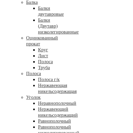
Балка
Балки
двутавровые
Балки
(Двутавр)
низколегированные
Оцинкованный
прокат
Круг
Лист
Полоса
Труба
Полоса
Полоса г/к
Нержавеющая
никельсодержащая
Уголок
Неравнополочный
Нержавеющий
никельсодержащий
Равнополочный
Равнополочный
низколегированный