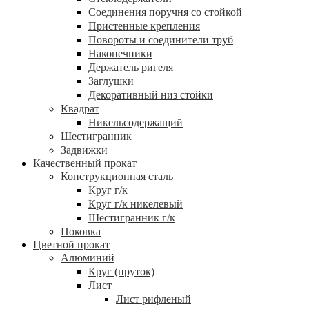
Соединения поручня со стойкой
Пристенные крепления
Повороты и соединители труб
Наконечники
Держатель ригеля
Заглушки
Декоративный низ стойки
Квадрат
Никельсодержащий
Шестигранник
Задвижки
Качественный прокат
Конструкционная сталь
Круг г/к
Круг г/к никелевый
Шестигранник г/к
Поковка
Цветной прокат
Алюминий
Круг (пруток)
Лист
Лист рифленый