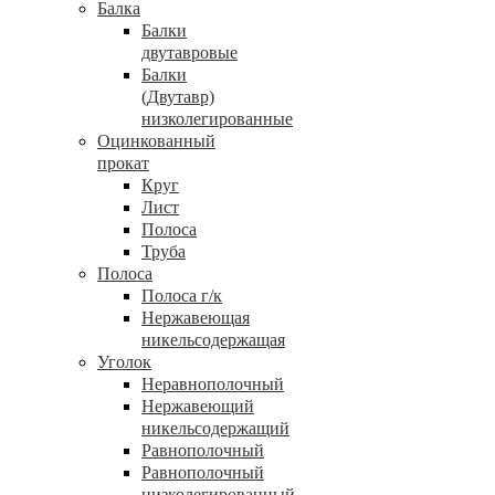
Балка
Балки
двутавровые
Балки
(Двутавр)
низколегированные
Оцинкованный
прокат
Круг
Лист
Полоса
Труба
Полоса
Полоса г/к
Нержавеющая
никельсодержащая
Уголок
Неравнополочный
Нержавеющий
никельсодержащий
Равнополочный
Равнополочный
низколегированный