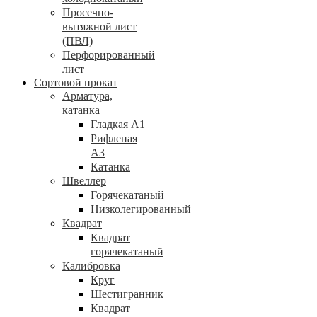
Просечно-
вытяжной лист
(ПВЛ)
Перфорированный
лист
Сортовой прокат
Арматура,
катанка
Гладкая А1
Рифленая
А3
Катанка
Швеллер
Горячекатаный
Низколегированный
Квадрат
Квадрат
горячекатаный
Калибровка
Круг
Шестигранник
Квадрат