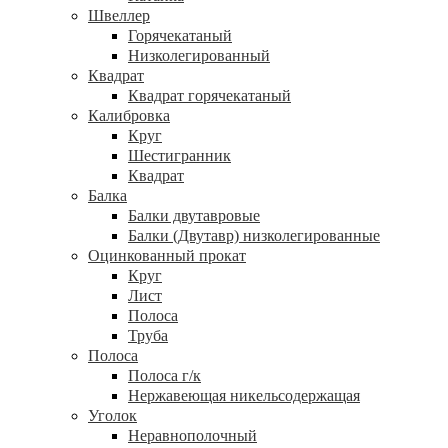
Швеллер
Горячекатаный
Низколегированный
Квадрат
Квадрат горячекатаный
Калибровка
Круг
Шестигранник
Квадрат
Балка
Балки двутавровые
Балки (Двутавр) низколегированные
Оцинкованный прокат
Круг
Лист
Полоса
Труба
Полоса
Полоса г/к
Нержавеющая никельсодержащая
Уголок
Неравнополочный