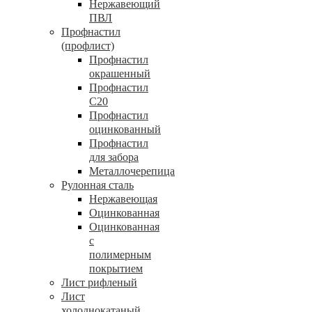
Нержавеющий
ПВЛ
Профнастил
(профлист)
Профнастил
окрашенный
Профнастил
С20
Профнастил
оцинкованный
Профнастил
для забора
Металлочерепица
Рулонная сталь
Нержавеющая
Оцинкованная
Оцинкованная
с
полимерным
покрытием
Лист рифленый
Лист
холоднокатаный