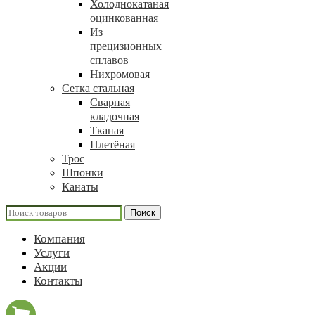
Холоднокатаная
оцинкованная
Из
прецизионных
сплавов
Нихромовая
Сетка стальная
Сварная
кладочная
Тканая
Плетёная
Трос
Шпонки
Канаты
Поиск
Компания
Услуги
Акции
Контакты