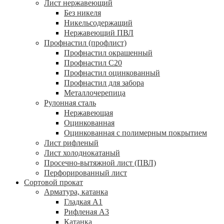
Лист нержавеющий
Без никеля
Никельсодержащий
Нержавеющий ПВЛ
Профнастил (профлист)
Профнастил окрашенный
Профнастил С20
Профнастил оцинкованный
Профнастил для забора
Металлочерепица
Рулонная сталь
Нержавеющая
Оцинкованная
Оцинкованная с полимерным покрытием
Лист рифленый
Лист холоднокатаный
Просечно-вытяжной лист (ПВЛ)
Перфорированный лист
Сортовой прокат
Арматура, катанка
Гладкая А1
Рифленая А3
Катанка