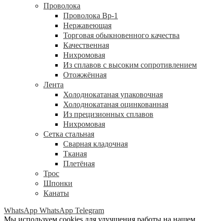
Проволока
Проволока Вр-1
Нержавеющая
Торговая обыкновенного качества
Качественная
Нихромовая
Из сплавов с высоким сопротивлением
Отожжённая
Лента
Холоднокатаная упаковочная
Холоднокатаная оцинкованная
Из прецизионных сплавов
Нихромовая
Сетка стальная
Сварная кладочная
Тканая
Плетёная
Трос
Шпонки
Канаты
WhatsApp
WhatsApp
Telegram
Мы используем cookies для улучшения работы на нашем