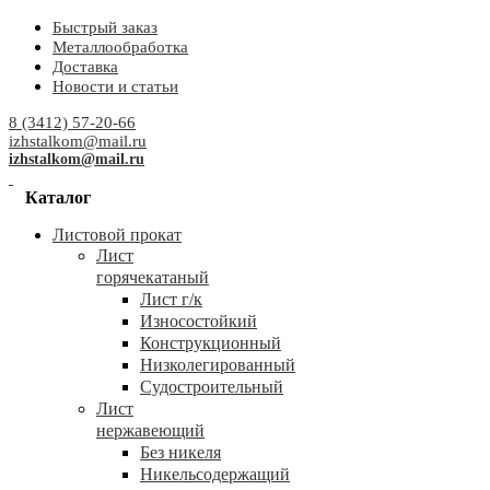
Быстрый заказ
Металлообработка
Доставка
Новости и статьи
8 (3412) 57-20-66
izhstalkom@mail.ru
izhstalkom@mail.ru
Каталог
Листовой прокат
Лист
горячекатаный
Лист г/к
Износостойкий
Конструкционный
Низколегированный
Судостроительный
Лист
нержавеющий
Без никеля
Никельсодержащий