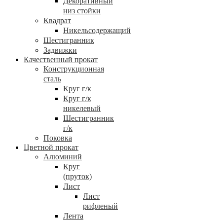
Декоративный
низ стойки
Квадрат
Никельсодержащий
Шестигранник
Задвижки
Качественный прокат
Конструкционная
сталь
Круг г/к
Круг г/к
никелевый
Шестигранник
г/к
Поковка
Цветной прокат
Алюминий
Круг
(пруток)
Лист
Лист
рифленый
Лента