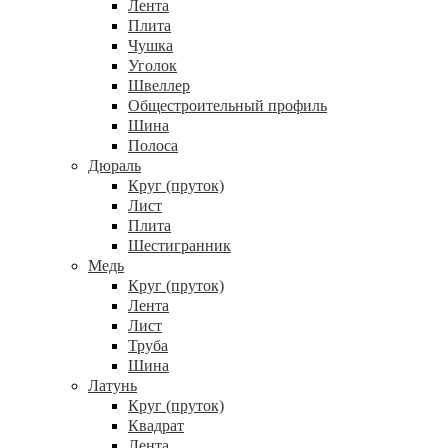
Лента
Плита
Чушка
Уголок
Швеллер
Общестроительный профиль
Шина
Полоса
Дюраль
Круг (пруток)
Лист
Плита
Шестигранник
Медь
Круг (пруток)
Лента
Лист
Труба
Шина
Латунь
Круг (пруток)
Квадрат
Лента