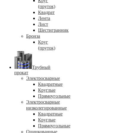
Круг
(пруток)
Квадрат
Лента
Лист
Шестигранник
Бронза
Круг
(пруток)
Трубный
прокат
Электросварные
Квадратные
Круглые
Прямоугольные
Электросварные
низколегированные
Квадратные
Круглые
Прямоугольные
Оцинкованные