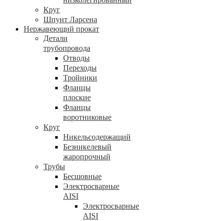
Круг
Шпунт Ларсена
Нержавеющий прокат
Детали
трубопровода
Отводы
Переходы
Тройники
Фланцы
плоские
Фланцы
воротниковые
Круг
Никельсодержащий
Безникелевый
жаропрочный
Трубы
Бесшовные
Электросварные
AISI
Электросварные
AISI