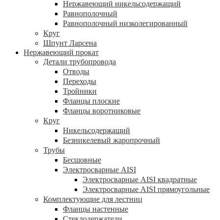
Нержавеющий никельсодержащий
Равнополочный
Равнополочный низколегированный
Круг
Шпунт Ларсена
Нержавеющий прокат
Детали трубопровода
Отводы
Переходы
Тройники
Фланцы плоские
Фланцы воротниковые
Круг
Никельсодержащий
Безникелевый жаропрочный
Трубы
Бесшовные
Электросварные AISI
Электросварные AISI квадратные
Электросварные AISI прямоугольные
Комплектующие для лестниц
Фланцы настенные
Стеклодержатели