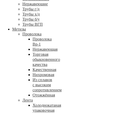
Нержавеющие
Трубы г/д
Трубы х/д
Трубы б/у
Трубы ВГП
Метизы
Проволока
Проволока
Вр-1
Нержавеющая
Торговая
обыкновенного
качества
Качественная
Нихромовая
Из сплавов
с высоким
сопротивлением
Отожжённая
Лента
Холоднокатаная
упаковочная