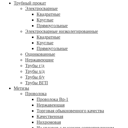
Трубный прокат
Электросварные
Квадратные
Круглые
Прямоугольные
Электросварные низколегированные
Квадратные
Круглые
Прямоугольные
Оцинкованные
Нержавеющие
Трубы г/д
Трубы х/д
Трубы б/у
Трубы ВГП
Метизы
Проволока
Проволока Вр-1
Нержавеющая
Торговая обыкновенного качества
Качественная
Нихромовая
Из сплавов с высоким сопротивлением