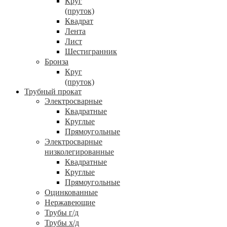
Круг
(пруток)
Квадрат
Лента
Лист
Шестигранник
Бронза
Круг
(пруток)
Трубный прокат
Электросварные
Квадратные
Круглые
Прямоугольные
Электросварные
низколегированные
Квадратные
Круглые
Прямоугольные
Оцинкованные
Нержавеющие
Трубы г/д
Трубы х/д