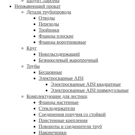
Шпунт Ларсена
Нержавеющий прокат
Детали трубопровода
Отводы
Переходы
Тройники
Фланцы плоские
Фланцы воротниковые
Круг
Никельсодержащий
Безникелевый жаропрочный
Трубы
Бесшовные
Электросварные AISI
Электросварные AISI квадратные
Электросварные AISI прямоугольные
Комплектующие для лестниц
Фланцы настенные
Стеклодержатели
Соединения поручня со стойкой
Пристенные крепления
Повороты и соединители труб
Наконечники