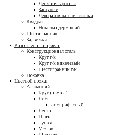
Держатель ригеля
Заглушки
Декоративный низ стойки
Квадрат
Никельсодержащий
Шестигранник
Задвижки
Качественный прокат
Конструкционная сталь
Круг г/к
Круг г/к никелевый
Шестигранник г/к
Поковка
Цветной прокат
Алюминий
Круг (пруток)
Лист
Лист рифленый
Лента
Плита
Чушка
Уголок
Швеллер