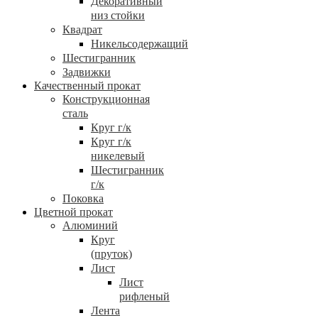
Декоративный
низ стойки
Квадрат
Никельсодержащий
Шестигранник
Задвижки
Качественный прокат
Конструкционная
сталь
Круг г/к
Круг г/к
никелевый
Шестигранник
г/к
Поковка
Цветной прокат
Алюминий
Круг
(пруток)
Лист
Лист
рифленый
Лента