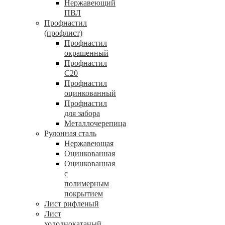
Нержавеющий
ПВЛ
Профнастил
(профлист)
Профнастил
окрашенный
Профнастил
С20
Профнастил
оцинкованный
Профнастил
для забора
Металлочерепица
Рулонная сталь
Нержавеющая
Оцинкованная
Оцинкованная
с
полимерным
покрытием
Лист рифленый
Лист
холоднокатаный