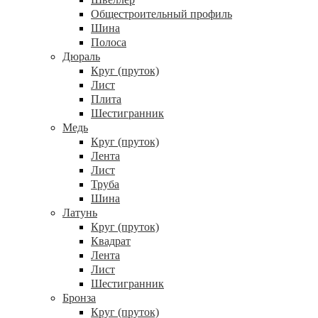
Общестроительный профиль
Шина
Полоса
Дюраль
Круг (пруток)
Лист
Плита
Шестигранник
Медь
Круг (пруток)
Лента
Лист
Труба
Шина
Латунь
Круг (пруток)
Квадрат
Лента
Лист
Шестигранник
Бронза
Круг (пруток)