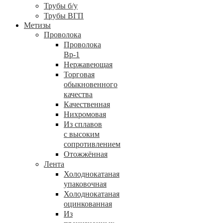
Трубы б/у
Трубы ВГП
Метизы
Проволока
Проволока
Вр-1
Нержавеющая
Торговая
обыкновенного
качества
Качественная
Нихромовая
Из сплавов
с высоким
сопротивлением
Отожжённая
Лента
Холоднокатаная
упаковочная
Холоднокатаная
оцинкованная
Из