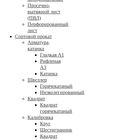
Просечно-
вытяжной лист
(ПВЛ)
Перфорированный
лист
Сортовой прокат
Арматура,
катанка
Гладкая А1
Рифленая
А3
Катанка
Швеллер
Горячекатаный
Низколегированный
Квадрат
Квадрат
горячекатаный
Калибровка
Круг
Шестигранник
Квадрат