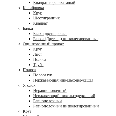
Квадрат горячекатаный
Калибровка
Круг
Шестигранник
Квадрат
Балка
Балки двутавровые
Балки (Двутавр) низколегированные
Оцинкованный прокат
Круг
Лист
Полоса
Труба
Полоса
Полоса г/к
Нержавеющая никельсодержащая
Уголок
Неравнополочный
Нержавеющий никельсодержащий
Равнополочный
Равнополочный низколегированный
Круг