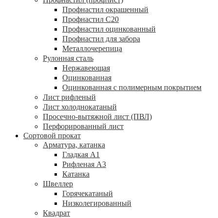
Профнастил окрашенный
Профнастил С20
Профнастил оцинкованный
Профнастил для забора
Металлочерепица
Рулонная сталь
Нержавеющая
Оцинкованная
Оцинкованная с полимерным покрытием
Лист рифленый
Лист холоднокатаный
Просечно-вытяжной лист (ПВЛ)
Перфорированный лист
Сортовой прокат
Арматура, катанка
Гладкая А1
Рифленая А3
Катанка
Швеллер
Горячекатаный
Низколегированный
Квадрат