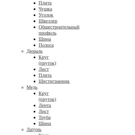
Плита
Чушка
Уголок
Швеллер
Общестроительный
профиль
Шина
Полоса
Дюраль
Круг
(пруток)
Лист
Плита
Шестигранник
Медь
Круг
(пруток)
Лента
Лист
Труба
Шина
Латунь