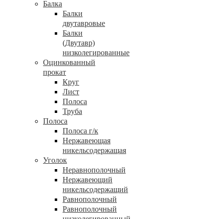
Балка
Балки
двутавровые
Балки
(Двутавр)
низколегированные
Оцинкованный
прокат
Круг
Лист
Полоса
Труба
Полоса
Полоса г/к
Нержавеющая
никельсодержащая
Уголок
Неравнополочный
Нержавеющий
никельсодержащий
Равнополочный
Равнополочный
низколегированный