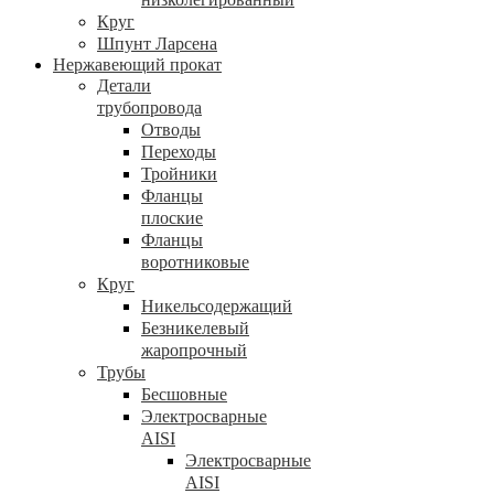
Круг
Шпунт Ларсена
Нержавеющий прокат
Детали
трубопровода
Отводы
Переходы
Тройники
Фланцы
плоские
Фланцы
воротниковые
Круг
Никельсодержащий
Безникелевый
жаропрочный
Трубы
Бесшовные
Электросварные
AISI
Электросварные
AISI