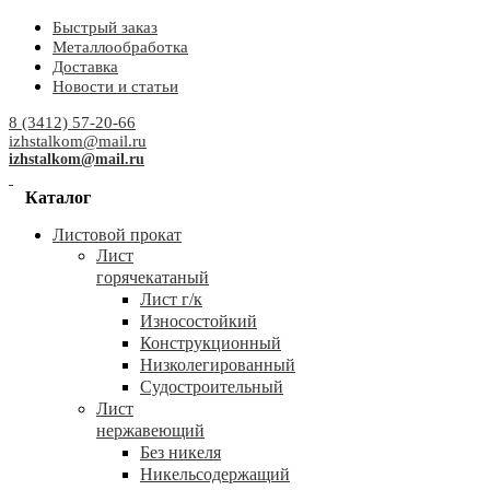
Быстрый заказ
Металлообработка
Доставка
Новости и статьи
8 (3412) 57-20-66
izhstalkom@mail.ru
izhstalkom@mail.ru
Каталог
Листовой прокат
Лист
горячекатаный
Лист г/к
Износостойкий
Конструкционный
Низколегированный
Судостроительный
Лист
нержавеющий
Без никеля
Никельсодержащий