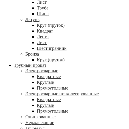
Лист
Труба
Шина
Латунь
Круг (пруток)
Квадрат
Лента
Лист
Шестигранник
Бронза
Круг (пруток)
Трубный прокат
Электросварные
Квадратные
Круглые
Прямоугольные
Электросварные низколегированные
Квадратные
Круглые
Прямоугольные
Оцинкованные
Нержавеющие
Трубы г/д