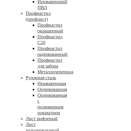
Нержавеющий
ПВЛ
Профнастил
(профлист)
Профнастил
окрашенный
Профнастил
С20
Профнастил
оцинкованный
Профнастил
для забора
Металлочерепица
Рулонная сталь
Нержавеющая
Оцинкованная
Оцинкованная
с
полимерным
покрытием
Лист рифленый
Лист
холоднокатаный