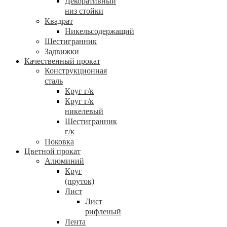
Декоративный
низ стойки
Квадрат
Никельсодержащий
Шестигранник
Задвижки
Качественный прокат
Конструкционная
сталь
Круг г/к
Круг г/к
никелевый
Шестигранник
г/к
Поковка
Цветной прокат
Алюминий
Круг
(пруток)
Лист
Лист
рифленый
Лента