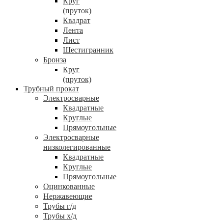
Круг
(пруток)
Квадрат
Лента
Лист
Шестигранник
Бронза
Круг
(пруток)
Трубный прокат
Электросварные
Квадратные
Круглые
Прямоугольные
Электросварные
низколегированные
Квадратные
Круглые
Прямоугольные
Оцинкованные
Нержавеющие
Трубы г/д
Трубы х/д