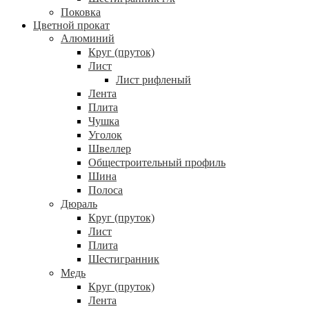
Поковка
Цветной прокат
Алюминий
Круг (пруток)
Лист
Лист рифленый
Лента
Плита
Чушка
Уголок
Швеллер
Общестроительный профиль
Шина
Полоса
Дюраль
Круг (пруток)
Лист
Плита
Шестигранник
Медь
Круг (пруток)
Лента