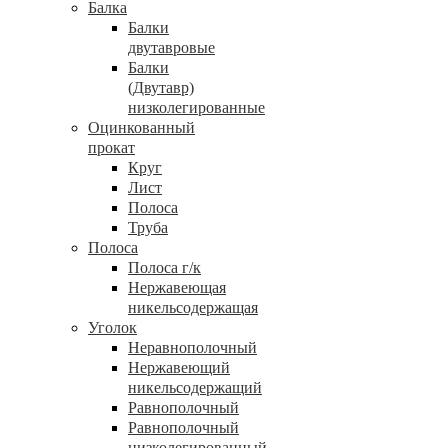
Балка
Балки
двутавровые
Балки
(Двутавр)
низколегированные
Оцинкованный
прокат
Круг
Лист
Полоса
Труба
Полоса
Полоса г/к
Нержавеющая
никельсодержащая
Уголок
Неравнополочный
Нержавеющий
никельсодержащий
Равнополочный
Равнополочный
низколегированный