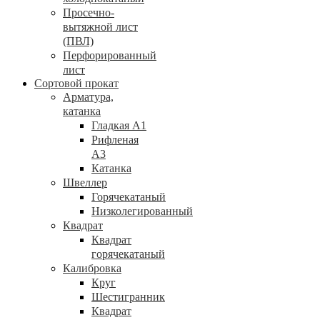
Просечно-
вытяжной лист
(ПВЛ)
Перфорированный
лист
Сортовой прокат
Арматура,
катанка
Гладкая А1
Рифленая
А3
Катанка
Швеллер
Горячекатаный
Низколегированный
Квадрат
Квадрат
горячекатаный
Калибровка
Круг
Шестигранник
Квадрат