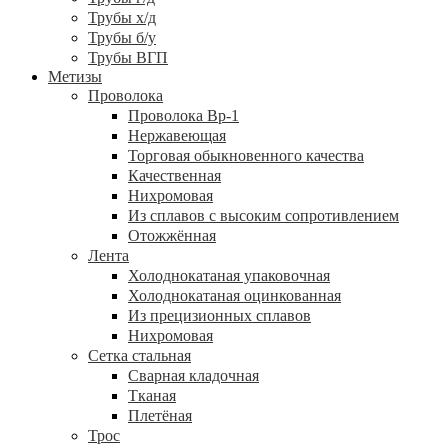
Трубы х/д
Трубы б/у
Трубы ВГП
Метизы
Проволока
Проволока Вр-1
Нержавеющая
Торговая обыкновенного качества
Качественная
Нихромовая
Из сплавов с высоким сопротивлением
Отожжённая
Лента
Холоднокатаная упаковочная
Холоднокатаная оцинкованная
Из прецизионных сплавов
Нихромовая
Сетка стальная
Сварная кладочная
Тканая
Плетёная
Трос