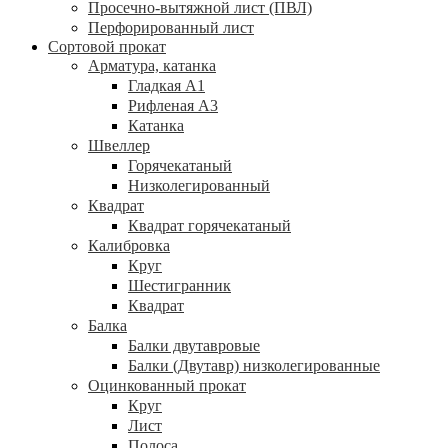
Просечно-вытяжной лист (ПВЛ)
Перфорированный лист
Сортовой прокат
Арматура, катанка
Гладкая А1
Рифленая А3
Катанка
Швеллер
Горячекатаный
Низколегированный
Квадрат
Квадрат горячекатаный
Калибровка
Круг
Шестигранник
Квадрат
Балка
Балки двутавровые
Балки (Двутавр) низколегированные
Оцинкованный прокат
Круг
Лист
Полоса