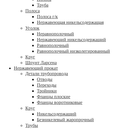
Труба
Полоса
Полоса г/к
Нержавеющая никельсодержащая
Уголок
Неравнополочный
Нержавеющий никельсодержащий
Равнополочный
Равнополочный низколегированный
Круг
Шпунт Ларсена
Нержавеющий прокат
Детали трубопровода
Отводы
Переходы
Тройники
Фланцы плоские
Фланцы воротниковые
Круг
Никельсодержащий
Безникелевый жаропрочный
Трубы