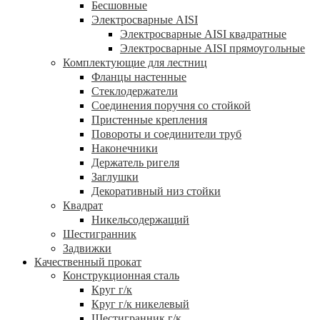
Бесшовные
Электросварные AISI
Электросварные AISI квадратные
Электросварные AISI прямоугольные
Комплектующие для лестниц
Фланцы настенные
Стеклодержатели
Соединения поручня со стойкой
Пристенные крепления
Повороты и соединители труб
Наконечники
Держатель ригеля
Заглушки
Декоративный низ стойки
Квадрат
Никельсодержащий
Шестигранник
Задвижки
Качественный прокат
Конструкционная сталь
Круг г/к
Круг г/к никелевый
Шестигранник г/к