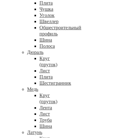
Плита
Чушка
Уголок
Швеллер
Общестроительный
профиль
Шина
Полоса
Дюраль
Круг
(пруток)
Лист
Плита
Шестигранник
Медь
Круг
(пруток)
Лента
Лист
Труба
Шина
Латунь