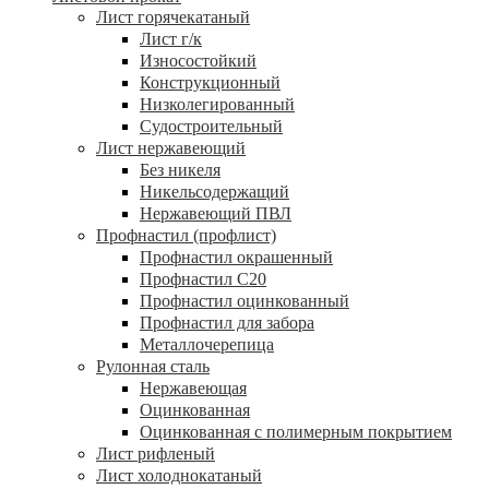
Лист горячекатаный
Лист г/к
Износостойкий
Конструкционный
Низколегированный
Судостроительный
Лист нержавеющий
Без никеля
Никельсодержащий
Нержавеющий ПВЛ
Профнастил (профлист)
Профнастил окрашенный
Профнастил С20
Профнастил оцинкованный
Профнастил для забора
Металлочерепица
Рулонная сталь
Нержавеющая
Оцинкованная
Оцинкованная с полимерным покрытием
Лист рифленый
Лист холоднокатаный