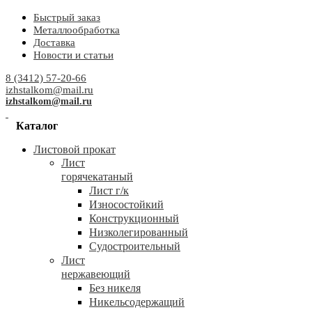
Быстрый заказ
Металлообработка
Доставка
Новости и статьи
8 (3412) 57-20-66
izhstalkom@mail.ru
izhstalkom@mail.ru
Каталог
Листовой прокат
Лист
горячекатаный
Лист г/к
Износостойкий
Конструкционный
Низколегированный
Судостроительный
Лист
нержавеющий
Без никеля
Никельсодержащий