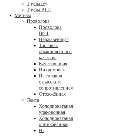
Трубы б/у
Трубы ВГП
Метизы
Проволока
Проволока
Вр-1
Нержавеющая
Торговая
обыкновенного
качества
Качественная
Нихромовая
Из сплавов
с высоким
сопротивлением
Отожжённая
Лента
Холоднокатаная
упаковочная
Холоднокатаная
оцинкованная
Из