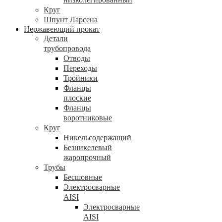
Круг
Шпунт Ларсена
Нержавеющий прокат
Детали
трубопровода
Отводы
Переходы
Тройники
Фланцы
плоские
Фланцы
воротниковые
Круг
Никельсодержащий
Безникелевый
жаропрочный
Трубы
Бесшовные
Электросварные
AISI
Электросварные
AISI