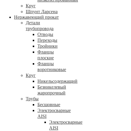
Круг
Шпунт Ларсена
Нержавеющий прокат
Детали
трубопровода
Отводы
Переходы
Тройники
Фланцы
плоские
Фланцы
воротниковые
Круг
Никельсодержащий
Безникелевый
жаропрочный
Трубы
Бесшовные
Электросварные
AISI
Электросварные
AISI