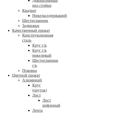
Декоративный
низ стойки
Квадрат
Никельсодержащий
Шестигранник
Задвижки
Качественный прокат
Конструкционная
сталь
Круг г/к
Круг г/к
никелевый
Шестигранник
г/к
Поковка
Цветной прокат
Алюминий
Круг
(пруток)
Лист
Лист
рифленый
Лента