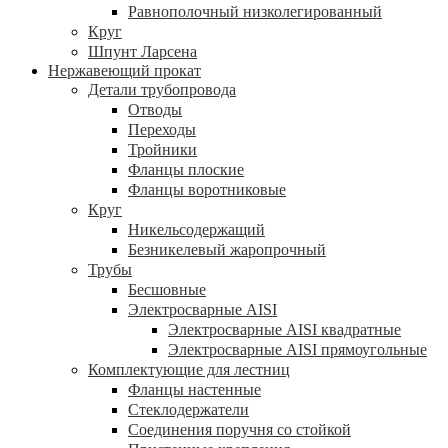
Равнополочный низколегированный
Круг
Шпунт Ларсена
Нержавеющий прокат
Детали трубопровода
Отводы
Переходы
Тройники
Фланцы плоские
Фланцы воротниковые
Круг
Никельсодержащий
Безникелевый жаропрочный
Трубы
Бесшовные
Электросварные AISI
Электросварные AISI квадратные
Электросварные AISI прямоугольные
Комплектующие для лестниц
Фланцы настенные
Стеклодержатели
Соединения поручня со стойкой