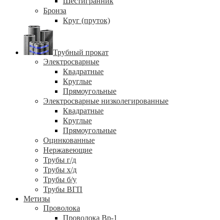
Шестигранник
Бронза
Круг (пруток)
Трубный прокат
Электросварные
Квадратные
Круглые
Прямоугольные
Электросварные низколегированные
Квадратные
Круглые
Прямоугольные
Оцинкованные
Нержавеющие
Трубы г/д
Трубы х/д
Трубы б/у
Трубы ВГП
Метизы
Проволока
Проволока Вр-1