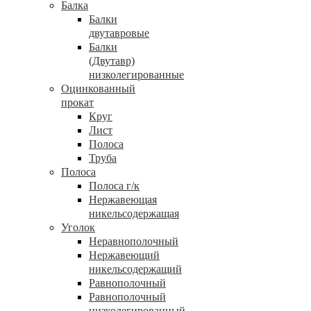
Балка
Балки
двутавровые
Балки
(Двутавр)
низколегированные
Оцинкованный
прокат
Круг
Лист
Полоса
Труба
Полоса
Полоса г/к
Нержавеющая
никельсодержащая
Уголок
Неравнополочный
Нержавеющий
никельсодержащий
Равнополочный
Равнополочный
низколегированный