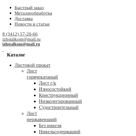
Быстрый заказ
Металлообработка
Доставка
Новости и статьи
8 (3412) 57-20-66
izhstalkom@mail.ru
izhstalkom@mail.ru
Каталог
Листовой прокат
Лист
горячекатаный
Лист г/к
Износостойкий
Конструкционный
Низколегированный
Судостроительный
Лист
нержавеющий
Без никеля
Никельсодержащий