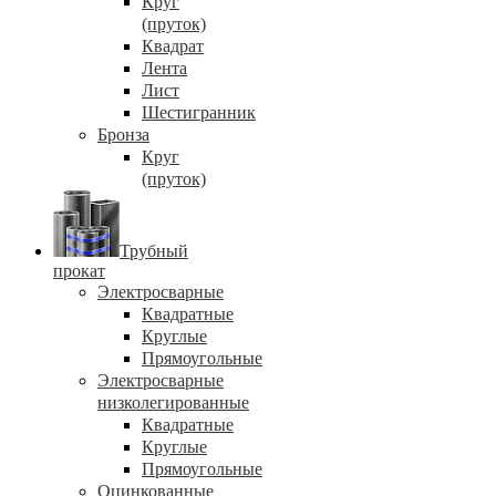
Круг
(пруток)
Квадрат
Лента
Лист
Шестигранник
Бронза
Круг
(пруток)
Трубный
прокат
Электросварные
Квадратные
Круглые
Прямоугольные
Электросварные
низколегированные
Квадратные
Круглые
Прямоугольные
Оцинкованные