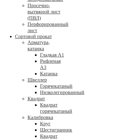
Просечно-
вытяжной лист
(ПВЛ)
Перфорированный
лист
Сортовой прокат
Арматура,
катанка
Гладкая А1
Рифленая
А3
Катанка
Швеллер
Горячекатаный
Низколегированный
Квадрат
Квадрат
горячекатаный
Калибровка
Круг
Шестигранник
Квадрат