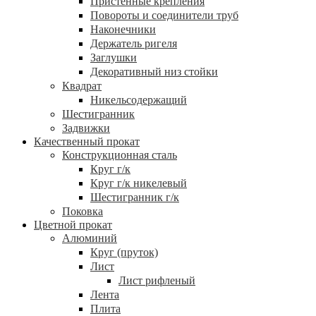
Пристенные крепления
Повороты и соединители труб
Наконечники
Держатель ригеля
Заглушки
Декоративный низ стойки
Квадрат
Никельсодержащий
Шестигранник
Задвижки
Качественный прокат
Конструкционная сталь
Круг г/к
Круг г/к никелевый
Шестигранник г/к
Поковка
Цветной прокат
Алюминий
Круг (пруток)
Лист
Лист рифленый
Лента
Плита