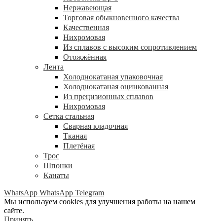
Нержавеющая
Торговая обыкновенного качества
Качественная
Нихромовая
Из сплавов с высоким сопротивлением
Отожжённая
Лента
Холоднокатаная упаковочная
Холоднокатаная оцинкованная
Из прецизионных сплавов
Нихромовая
Сетка стальная
Сварная кладочная
Тканая
Плетёная
Трос
Шпонки
Канаты
WhatsApp
WhatsApp
Telegram
Мы используем cookies для улучшения работы на нашем
сайте.
Принять