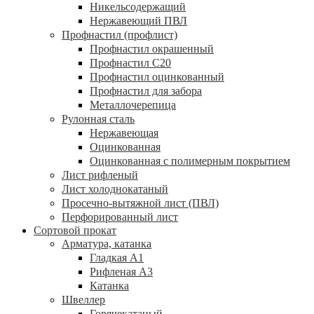
Никельсодержащий
Нержавеющий ПВЛ
Профнастил (профлист)
Профнастил окрашенный
Профнастил С20
Профнастил оцинкованный
Профнастил для забора
Металлочерепица
Рулонная сталь
Нержавеющая
Оцинкованная
Оцинкованная с полимерным покрытием
Лист рифленый
Лист холоднокатаный
Просечно-вытяжной лист (ПВЛ)
Перфорированный лист
Сортовой прокат
Арматура, катанка
Гладкая А1
Рифленая А3
Катанка
Швеллер
Горячекатаный