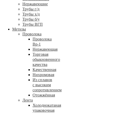
Нержавеющие
Трубы г/д
Трубы х/д
Трубы б/у
Трубы ВГП
Метизы
Проволока
Проволока
Вр-1
Нержавеющая
Торговая
обыкновенного
качества
Качественная
Нихромовая
Из сплавов
с высоким
сопротивлением
Отожжённая
Лента
Холоднокатаная
упаковочная