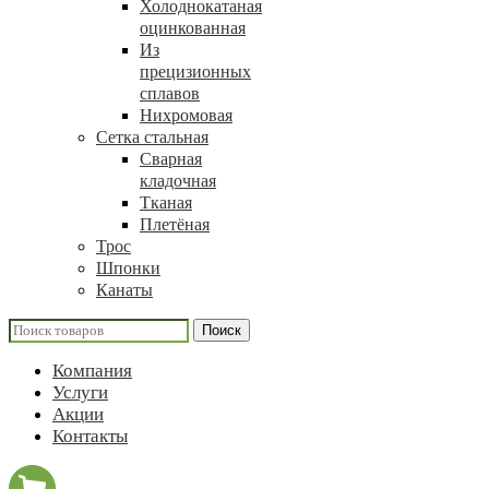
Холоднокатаная
оцинкованная
Из
прецизионных
сплавов
Нихромовая
Сетка стальная
Сварная
кладочная
Тканая
Плетёная
Трос
Шпонки
Канаты
Поиск
Компания
Услуги
Акции
Контакты