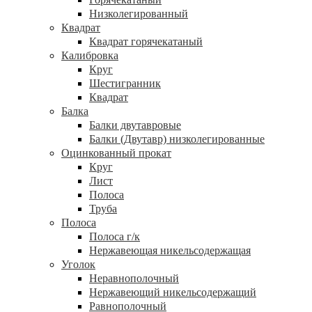
Низколегированный
Квадрат
Квадрат горячекатаный
Калибровка
Круг
Шестигранник
Квадрат
Балка
Балки двутавровые
Балки (Двутавр) низколегированные
Оцинкованный прокат
Круг
Лист
Полоса
Труба
Полоса
Полоса г/к
Нержавеющая никельсодержащая
Уголок
Неравнополочный
Нержавеющий никельсодержащий
Равнополочный