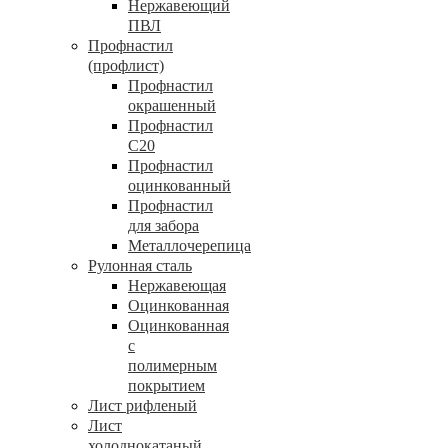
Нержавеющий
ПВЛ
Профнастил
(профлист)
Профнастил
окрашенный
Профнастил
С20
Профнастил
оцинкованный
Профнастил
для забора
Металлочерепица
Рулонная сталь
Нержавеющая
Оцинкованная
Оцинкованная
с
полимерным
покрытием
Лист рифленый
Лист
холоднокатаный