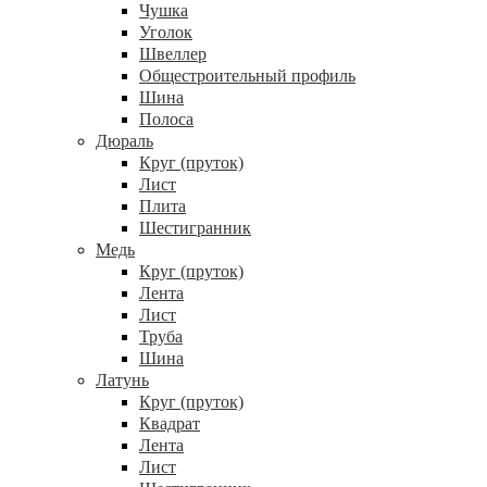
Чушка
Уголок
Швеллер
Общестроительный профиль
Шина
Полоса
Дюраль
Круг (пруток)
Лист
Плита
Шестигранник
Медь
Круг (пруток)
Лента
Лист
Труба
Шина
Латунь
Круг (пруток)
Квадрат
Лента
Лист