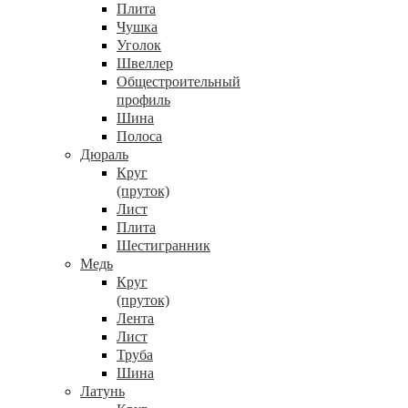
Плита
Чушка
Уголок
Швеллер
Общестроительный
профиль
Шина
Полоса
Дюраль
Круг
(пруток)
Лист
Плита
Шестигранник
Медь
Круг
(пруток)
Лента
Лист
Труба
Шина
Латунь