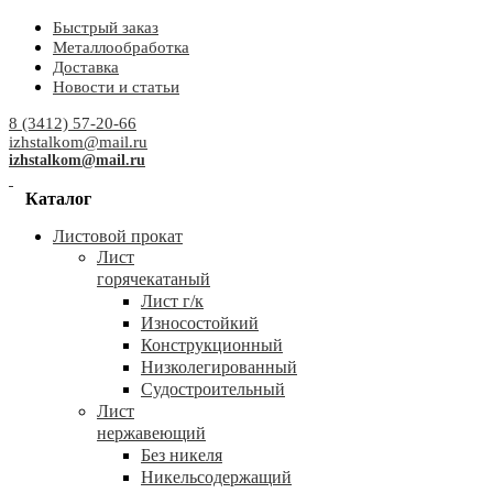
Быстрый заказ
Металлообработка
Доставка
Новости и статьи
8 (3412) 57-20-66
izhstalkom@mail.ru
izhstalkom@mail.ru
Каталог
Листовой прокат
Лист
горячекатаный
Лист г/к
Износостойкий
Конструкционный
Низколегированный
Судостроительный
Лист
нержавеющий
Без никеля
Никельсодержащий