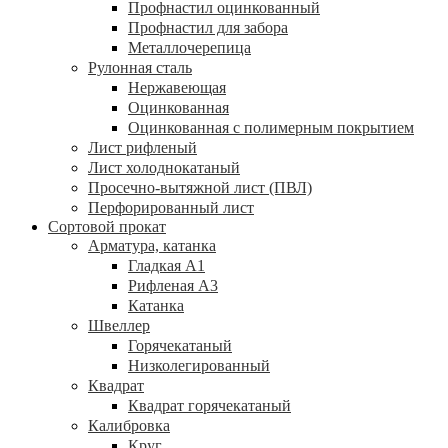
Профнастил оцинкованный
Профнастил для забора
Металлочерепица
Рулонная сталь
Нержавеющая
Оцинкованная
Оцинкованная с полимерным покрытием
Лист рифленый
Лист холоднокатаный
Просечно-вытяжной лист (ПВЛ)
Перфорированный лист
Сортовой прокат
Арматура, катанка
Гладкая А1
Рифленая А3
Катанка
Швеллер
Горячекатаный
Низколегированный
Квадрат
Квадрат горячекатаный
Калибровка
Круг