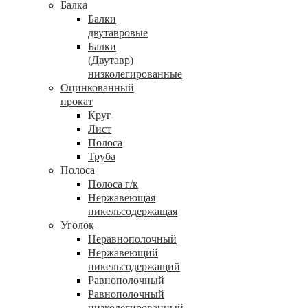
Балка
Балки
двутавровые
Балки
(Двутавр)
низколегированные
Оцинкованный
прокат
Круг
Лист
Полоса
Труба
Полоса
Полоса г/к
Нержавеющая
никельсодержащая
Уголок
Неравнополочный
Нержавеющий
никельсодержащий
Равнополочный
Равнополочный
низколегированный