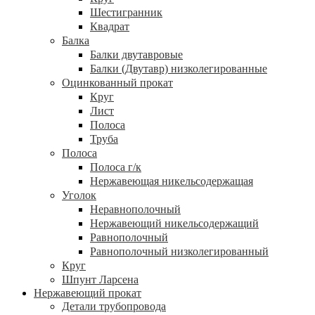
Шестигранник
Квадрат
Балка
Балки двутавровые
Балки (Двутавр) низколегированные
Оцинкованный прокат
Круг
Лист
Полоса
Труба
Полоса
Полоса г/к
Нержавеющая никельсодержащая
Уголок
Неравнополочный
Нержавеющий никельсодержащий
Равнополочный
Равнополочный низколегированный
Круг
Шпунт Ларсена
Нержавеющий прокат
Детали трубопровода