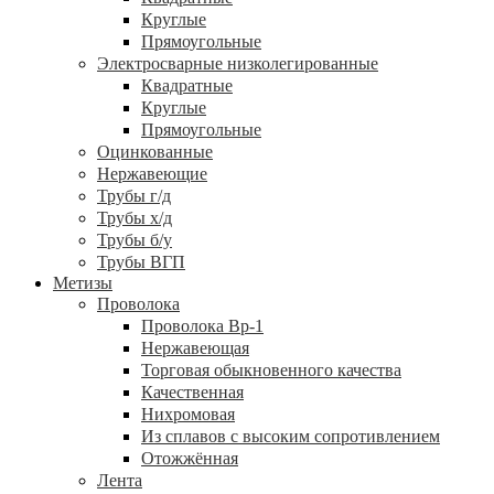
Круглые
Прямоугольные
Электросварные низколегированные
Квадратные
Круглые
Прямоугольные
Оцинкованные
Нержавеющие
Трубы г/д
Трубы х/д
Трубы б/у
Трубы ВГП
Метизы
Проволока
Проволока Вр-1
Нержавеющая
Торговая обыкновенного качества
Качественная
Нихромовая
Из сплавов с высоким сопротивлением
Отожжённая
Лента