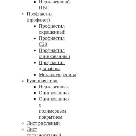
Нержавеющий
ПВЛ
Профнастил
(профлист)
Профнастил
окрашенный
Профнастил
С20
Профнастил
оцинкованный
Профнастил
для забора
Металлочерепица
Рулонная сталь
Нержавеющая
Оцинкованная
Оцинкованная
с
полимерным
покрытием
Лист рифленый
Лист
холоднокатаный