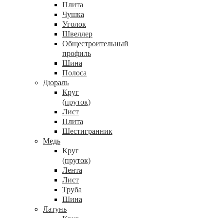
Плита
Чушка
Уголок
Швеллер
Общестроительный
профиль
Шина
Полоса
Дюраль
Круг
(пруток)
Лист
Плита
Шестигранник
Медь
Круг
(пруток)
Лента
Лист
Труба
Шина
Латунь