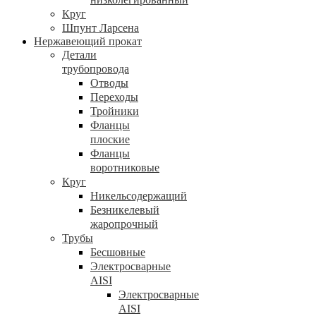
Круг
Шпунт Ларсена
Нержавеющий прокат
Детали
трубопровода
Отводы
Переходы
Тройники
Фланцы
плоские
Фланцы
воротниковые
Круг
Никельсодержащий
Безникелевый
жаропрочный
Трубы
Бесшовные
Электросварные
AISI
Электросварные
AISI