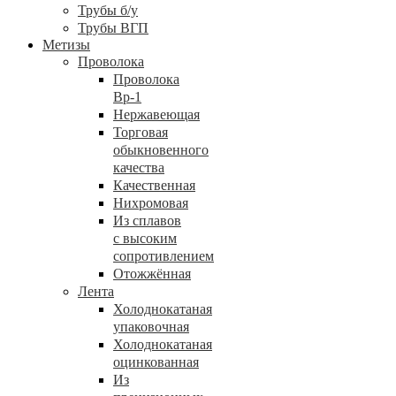
Трубы б/у
Трубы ВГП
Метизы
Проволока
Проволока
Вр-1
Нержавеющая
Торговая
обыкновенного
качества
Качественная
Нихромовая
Из сплавов
с высоким
сопротивлением
Отожжённая
Лента
Холоднокатаная
упаковочная
Холоднокатаная
оцинкованная
Из