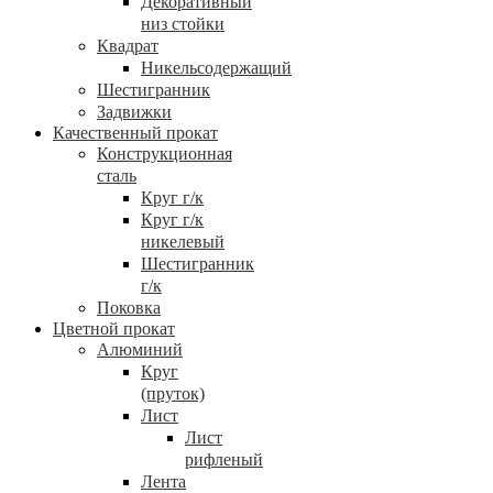
Декоративный
низ стойки
Квадрат
Никельсодержащий
Шестигранник
Задвижки
Качественный прокат
Конструкционная
сталь
Круг г/к
Круг г/к
никелевый
Шестигранник
г/к
Поковка
Цветной прокат
Алюминий
Круг
(пруток)
Лист
Лист
рифленый
Лента