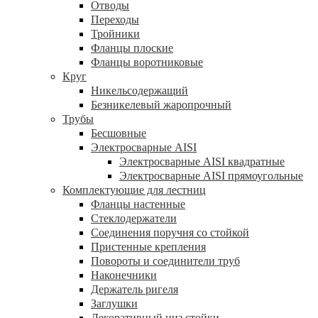
Отводы
Переходы
Тройники
Фланцы плоские
Фланцы воротниковые
Круг
Никельсодержащий
Безникелевый жаропрочный
Трубы
Бесшовные
Электросварные AISI
Электросварные AISI квадратные
Электросварные AISI прямоугольные
Комплектующие для лестниц
Фланцы настенные
Стеклодержатели
Соединения поручня со стойкой
Пристенные крепления
Повороты и соединители труб
Наконечники
Держатель ригеля
Заглушки
Декоративный низ стойки