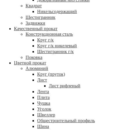
Квадрат
Никельсодержащий
Шестигранник
Задвижки
Качественный прокат
Конструкционная сталь
Круг г/к
Круг г/к никелевый
Шестигранник г/к
Поковка
Цветной прокат
Алюминий
Круг (пруток)
Лист
Лист рифленый
Лента
Плита
Чушка
Уголок
Швеллер
Общестроительный профиль
Шина