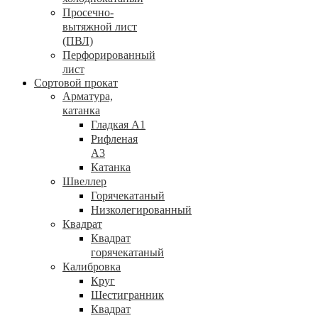
Просечно-
вытяжной лист
(ПВЛ)
Перфорированный
лист
Сортовой прокат
Арматура,
катанка
Гладкая А1
Рифленая
А3
Катанка
Швеллер
Горячекатаный
Низколегированный
Квадрат
Квадрат
горячекатаный
Калибровка
Круг
Шестигранник
Квадрат