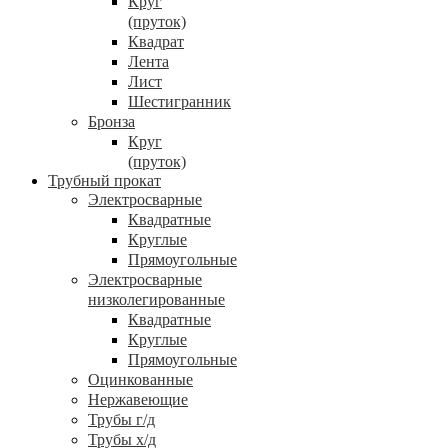
Круг
(пруток)
Квадрат
Лента
Лист
Шестигранник
Бронза
Круг
(пруток)
Трубный прокат
Электросварные
Квадратные
Круглые
Прямоугольные
Электросварные
низколегированные
Квадратные
Круглые
Прямоугольные
Оцинкованные
Нержавеющие
Трубы г/д
Трубы х/д