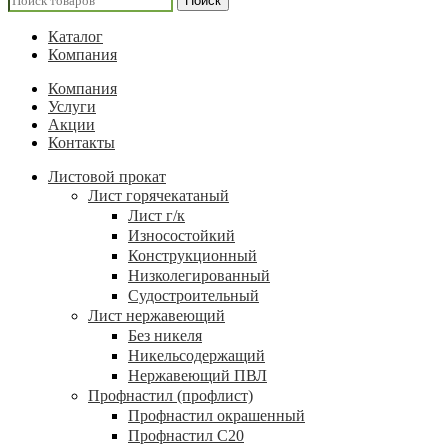
Поиск
Каталог
Компания
Компания
Услуги
Акции
Контакты
Листовой прокат
Лист горячекатаный
Лист г/к
Износостойкий
Конструкционный
Низколегированный
Судостроительный
Лист нержавеющий
Без никеля
Никельсодержащий
Нержавеющий ПВЛ
Профнастил (профлист)
Профнастил окрашенный
Профнастил С20