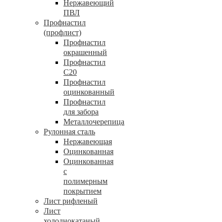
Нержавеющий
ПВЛ
Профнастил
(профлист)
Профнастил
окрашенный
Профнастил
С20
Профнастил
оцинкованный
Профнастил
для забора
Металлочерепица
Рулонная сталь
Нержавеющая
Оцинкованная
Оцинкованная
с
полимерным
покрытием
Лист рифленый
Лист
холоднокатаный