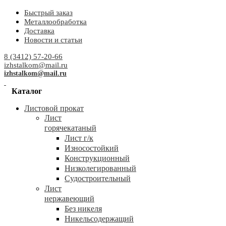
Быстрый заказ
Металлообработка
Доставка
Новости и статьи
8 (3412) 57-20-66
izhstalkom@mail.ru
izhstalkom@mail.ru
Каталог
Листовой прокат
Лист
горячекатаный
Лист г/к
Износостойкий
Конструкционный
Низколегированный
Судостроительный
Лист
нержавеющий
Без никеля
Никельсодержащий