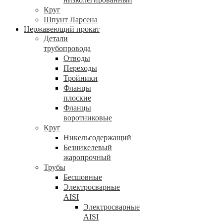
Круг
Шпунт Ларсена
Нержавеющий прокат
Детали
трубопровода
Отводы
Переходы
Тройники
Фланцы
плоские
Фланцы
воротниковые
Круг
Никельсодержащий
Безникелевый
жаропрочный
Трубы
Бесшовные
Электросварные
AISI
Электросварные
AISI