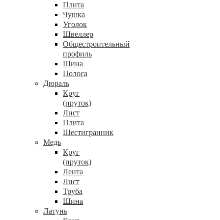
Плита
Чушка
Уголок
Швеллер
Общестроительный
профиль
Шина
Полоса
Дюраль
Круг
(пруток)
Лист
Плита
Шестигранник
Медь
Круг
(пруток)
Лента
Лист
Труба
Шина
Латунь