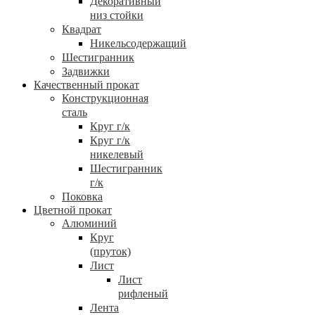
Декоративный
низ стойки
Квадрат
Никельсодержащий
Шестигранник
Задвижки
Качественный прокат
Конструкционная
сталь
Круг г/к
Круг г/к
никелевый
Шестигранник
г/к
Поковка
Цветной прокат
Алюминий
Круг
(пруток)
Лист
Лист
рифленый
Лента