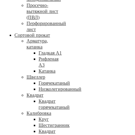
Просечно-
вытяжной лист
(ПВЛ)
Перфорированный
лист
Сортовой прокат
Арматура,
катанка
Гладкая А1
Рифленая
А3
Катанка
Швеллер
Горячекатаный
Низколегированный
Квадрат
Квадрат
горячекатаный
Калибровка
Круг
Шестигранник
Квадрат