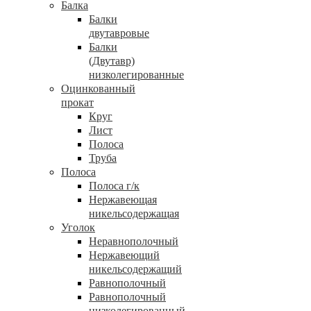
Балка
Балки
двутавровые
Балки
(Двутавр)
низколегированные
Оцинкованный
прокат
Круг
Лист
Полоса
Труба
Полоса
Полоса г/к
Нержавеющая
никельсодержащая
Уголок
Неравнополочный
Нержавеющий
никельсодержащий
Равнополочный
Равнополочный
низколегированный