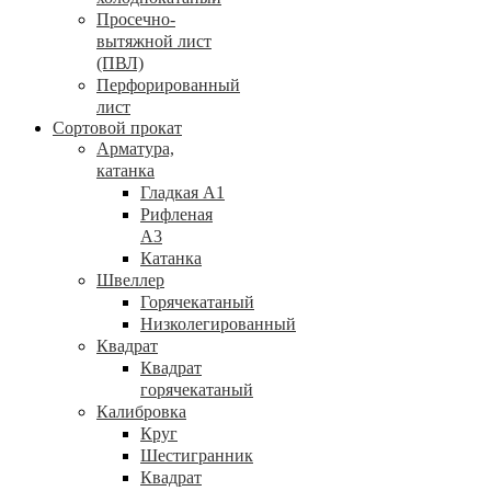
Просечно-
вытяжной лист
(ПВЛ)
Перфорированный
лист
Сортовой прокат
Арматура,
катанка
Гладкая А1
Рифленая
А3
Катанка
Швеллер
Горячекатаный
Низколегированный
Квадрат
Квадрат
горячекатаный
Калибровка
Круг
Шестигранник
Квадрат