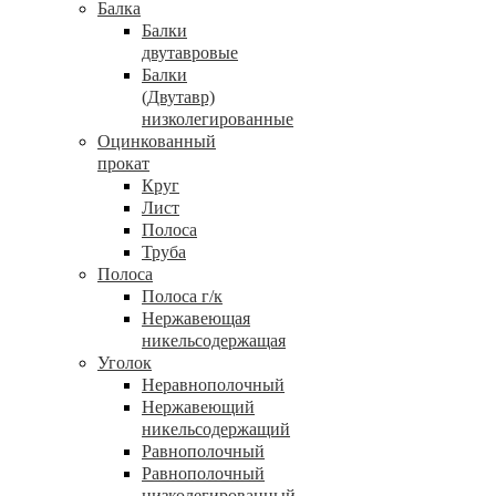
Балка
Балки
двутавровые
Балки
(Двутавр)
низколегированные
Оцинкованный
прокат
Круг
Лист
Полоса
Труба
Полоса
Полоса г/к
Нержавеющая
никельсодержащая
Уголок
Неравнополочный
Нержавеющий
никельсодержащий
Равнополочный
Равнополочный
низколегированный