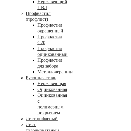
Нержавеющий
ПВЛ
Профнастил
(профлист)
Профнастил
окрашенный
Профнастил
С20
Профнастил
оцинкованный
Профнастил
для забора
Металлочерепица
Рулонная сталь
Нержавеющая
Оцинкованная
Оцинкованная
с
полимерным
покрытием
Лист рифленый
Лист
холоднокатаный