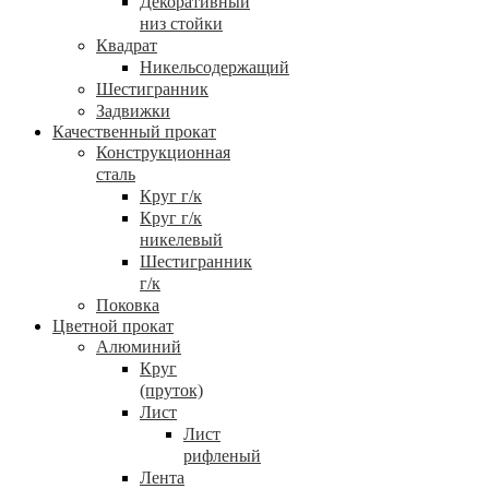
Декоративный
низ стойки
Квадрат
Никельсодержащий
Шестигранник
Задвижки
Качественный прокат
Конструкционная
сталь
Круг г/к
Круг г/к
никелевый
Шестигранник
г/к
Поковка
Цветной прокат
Алюминий
Круг
(пруток)
Лист
Лист
рифленый
Лента