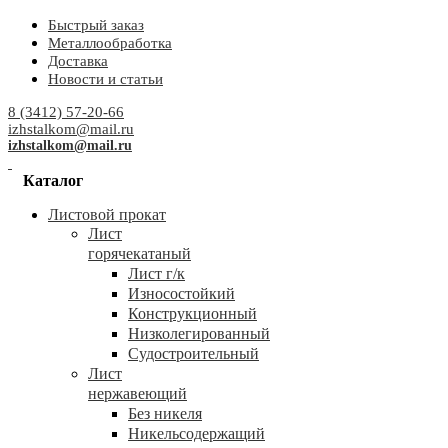
Быстрый заказ
Металлообработка
Доставка
Новости и статьи
8 (3412) 57-20-66
izhstalkom@mail.ru
izhstalkom@mail.ru
Каталог
Листовой прокат
Лист
горячекатаный
Лист г/к
Износостойкий
Конструкционный
Низколегированный
Судостроительный
Лист
нержавеющий
Без никеля
Никельсодержащий