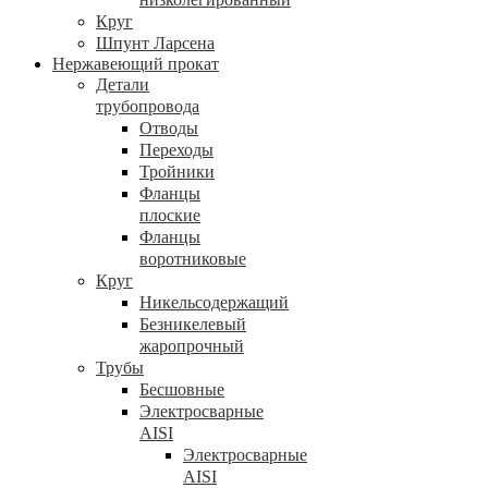
Круг
Шпунт Ларсена
Нержавеющий прокат
Детали
трубопровода
Отводы
Переходы
Тройники
Фланцы
плоские
Фланцы
воротниковые
Круг
Никельсодержащий
Безникелевый
жаропрочный
Трубы
Бесшовные
Электросварные
AISI
Электросварные
AISI