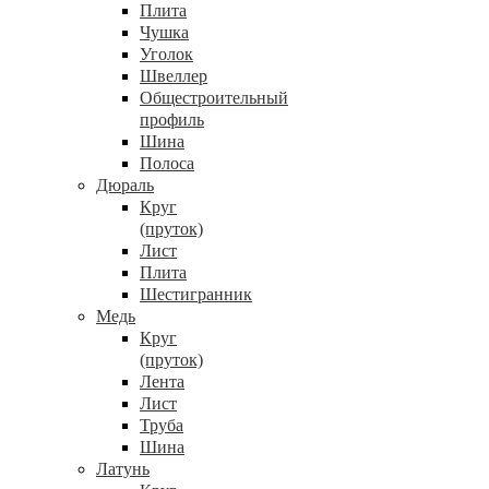
Плита
Чушка
Уголок
Швеллер
Общестроительный
профиль
Шина
Полоса
Дюраль
Круг
(пруток)
Лист
Плита
Шестигранник
Медь
Круг
(пруток)
Лента
Лист
Труба
Шина
Латунь