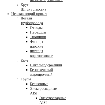
Круг
Шпунт Ларсена
Нержавеющий прокат
Детали
трубопровода
Отводы
Переходы
Тройники
Фланцы
плоские
Фланцы
воротниковые
Круг
Никельсодержащий
Безникелевый
жаропрочный
Трубы
Бесшовные
Электросварные
AISI
Электросварные
AISI