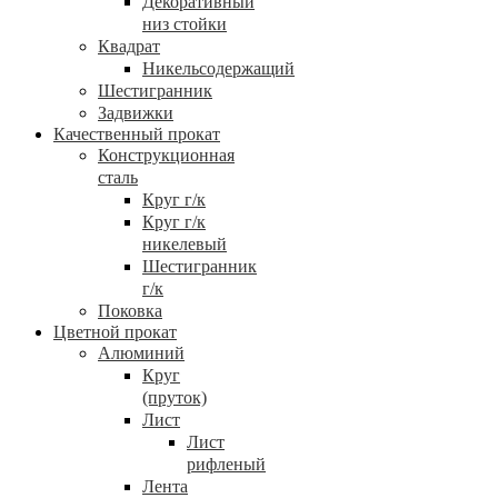
Декоративный
низ стойки
Квадрат
Никельсодержащий
Шестигранник
Задвижки
Качественный прокат
Конструкционная
сталь
Круг г/к
Круг г/к
никелевый
Шестигранник
г/к
Поковка
Цветной прокат
Алюминий
Круг
(пруток)
Лист
Лист
рифленый
Лента