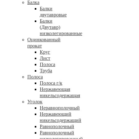
Балка
Балки
двутавровые
Балки
(Двутавр)
низколегированные
Оцинкованный
прокат
Круг
Лист
Полоса
Труба
Полоса
Полоса г/к
Нержавеющая
никельсодержащая
Уголок
Неравнополочный
Нержавеющий
никельсодержащий
Равнополочный
Равнополочный
низколегированный