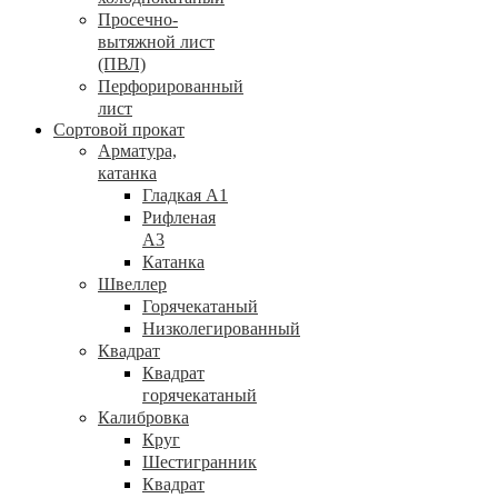
Просечно-
вытяжной лист
(ПВЛ)
Перфорированный
лист
Сортовой прокат
Арматура,
катанка
Гладкая А1
Рифленая
А3
Катанка
Швеллер
Горячекатаный
Низколегированный
Квадрат
Квадрат
горячекатаный
Калибровка
Круг
Шестигранник
Квадрат