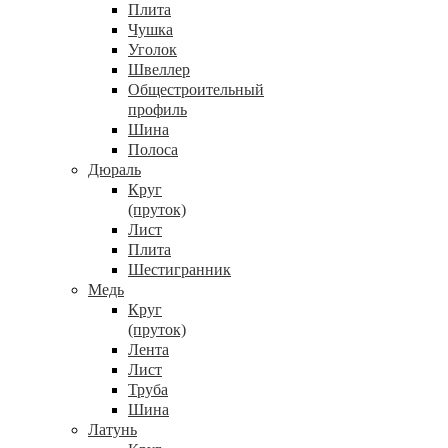
Плита
Чушка
Уголок
Швеллер
Общестроительный
профиль
Шина
Полоса
Дюраль
Круг
(пруток)
Лист
Плита
Шестигранник
Медь
Круг
(пруток)
Лента
Лист
Труба
Шина
Латунь