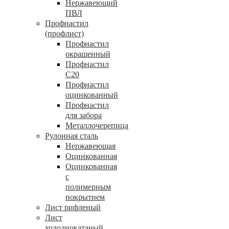
Нержавеющий
ПВЛ
Профнастил
(профлист)
Профнастил
окрашенный
Профнастил
С20
Профнастил
оцинкованный
Профнастил
для забора
Металлочерепица
Рулонная сталь
Нержавеющая
Оцинкованная
Оцинкованная
с
полимерным
покрытием
Лист рифленый
Лист
холоднокатаный