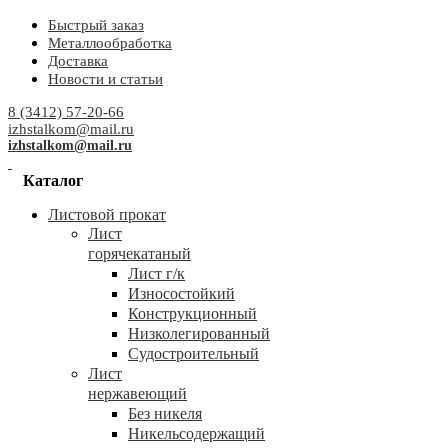
Быстрый заказ
Металлообработка
Доставка
Новости и статьи
8 (3412) 57-20-66
izhstalkom@mail.ru
izhstalkom@mail.ru
Каталог
Листовой прокат
Лист
горячекатаный
Лист г/к
Износостойкий
Конструкционный
Низколегированный
Судостроительный
Лист
нержавеющий
Без никеля
Никельсодержащий