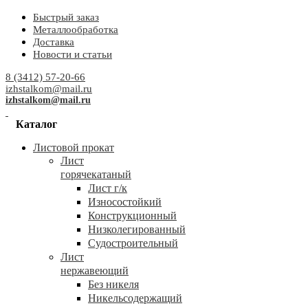
Быстрый заказ
Металлообработка
Доставка
Новости и статьи
8 (3412) 57-20-66
izhstalkom@mail.ru
izhstalkom@mail.ru
Каталог
Листовой прокат
Лист
горячекатаный
Лист г/к
Износостойкий
Конструкционный
Низколегированный
Судостроительный
Лист
нержавеющий
Без никеля
Никельсодержащий