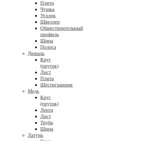
Плита
Чушка
Уголок
Швеллер
Общестроительный
профиль
Шина
Полоса
Дюраль
Круг
(пруток)
Лист
Плита
Шестигранник
Медь
Круг
(пруток)
Лента
Лист
Труба
Шина
Латунь