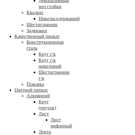
Декоративный
низ стойки
Квадрат
Никельсодержащий
Шестигранник
Задвижки
Качественный прокат
Конструкционная
сталь
Круг г/к
Круг г/к
никелевый
Шестигранник
г/к
Поковка
Цветной прокат
Алюминий
Круг
(пруток)
Лист
Лист
рифленый
Лента