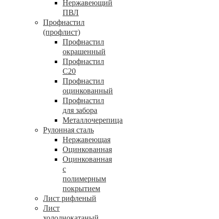
Нержавеющий
ПВЛ
Профнастил
(профлист)
Профнастил
окрашенный
Профнастил
С20
Профнастил
оцинкованный
Профнастил
для забора
Металлочерепица
Рулонная сталь
Нержавеющая
Оцинкованная
Оцинкованная
с
полимерным
покрытием
Лист рифленый
Лист
холоднокатаный