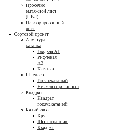
Просечно-
вытяжной лист
(ПВЛ)
Перфорированный
лист
Сортовой прокат
Арматура,
катанка
Гладкая А1
Рифленая
А3
Катанка
Швеллер
Горячекатаный
Низколегированный
Квадрат
Квадрат
горячекатаный
Калибровка
Круг
Шестигранник
Квадрат