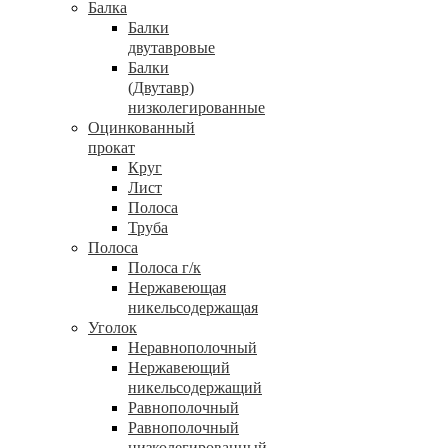
Балка
Балки
двутавровые
Балки
(Двутавр)
низколегированные
Оцинкованный
прокат
Круг
Лист
Полоса
Труба
Полоса
Полоса г/к
Нержавеющая
никельсодержащая
Уголок
Неравнополочный
Нержавеющий
никельсодержащий
Равнополочный
Равнополочный
низколегированный