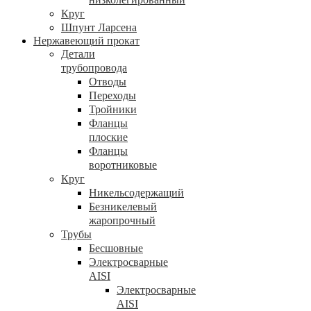
Круг
Шпунт Ларсена
Нержавеющий прокат
Детали
трубопровода
Отводы
Переходы
Тройники
Фланцы
плоские
Фланцы
воротниковые
Круг
Никельсодержащий
Безникелевый
жаропрочный
Трубы
Бесшовные
Электросварные
AISI
Электросварные
AISI