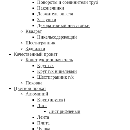
Повороты и соединители труб
Наконечники
Держатель ригеля
Заглушки
Декоративный низ стойки
Квадрат
Никельсодержащий
Шестигранник
Задвижки
Качественный прокат
Конструкционная сталь
Круг г/к
Круг г/к никелевый
Шестигранник г/к
Поковка
Цветной прокат
Алюминий
Круг (пруток)
Лист
Лист рифленый
Лента
Плита
Чушка