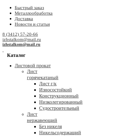
Быстрый заказ
Металлообработка
Доставка
Новости и статьи
8 (3412) 57-20-66
izhstalkom@mail.ru
izhstalkom@mail.ru
Каталог
Листовой прокат
Лист
горячекатаный
Лист г/к
Износостойкий
Конструкционный
Низколегированный
Судостроительный
Лист
нержавеющий
Без никеля
Никельсодержащий