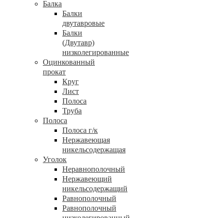
Балка
Балки
двутавровые
Балки
(Двутавр)
низколегированные
Оцинкованный
прокат
Круг
Лист
Полоса
Труба
Полоса
Полоса г/к
Нержавеющая
никельсодержащая
Уголок
Неравнополочный
Нержавеющий
никельсодержащий
Равнополочный
Равнополочный
низколегированный