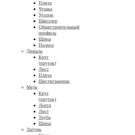
Плита
Чушка
Уголок
Швеллер
Общестроительный
профиль
Шина
Полоса
Дюраль
Круг
(пруток)
Лист
Плита
Шестигранник
Медь
Круг
(пруток)
Лента
Лист
Труба
Шина
Латунь