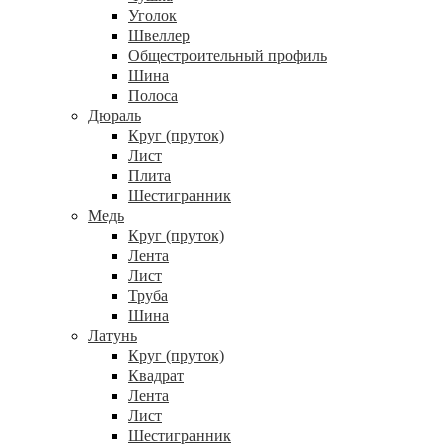
Уголок
Швеллер
Общестроительный профиль
Шина
Полоса
Дюраль
Круг (пруток)
Лист
Плита
Шестигранник
Медь
Круг (пруток)
Лента
Лист
Труба
Шина
Латунь
Круг (пруток)
Квадрат
Лента
Лист
Шестигранник