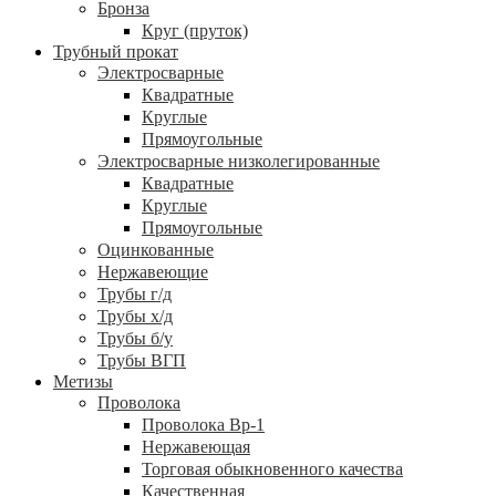
Бронза
Круг (пруток)
Трубный прокат
Электросварные
Квадратные
Круглые
Прямоугольные
Электросварные низколегированные
Квадратные
Круглые
Прямоугольные
Оцинкованные
Нержавеющие
Трубы г/д
Трубы х/д
Трубы б/у
Трубы ВГП
Метизы
Проволока
Проволока Вр-1
Нержавеющая
Торговая обыкновенного качества
Качественная