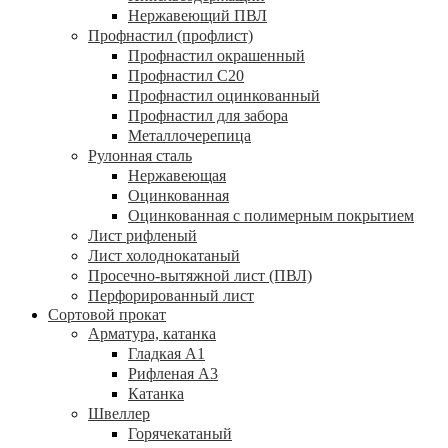
Нержавеющий ПВЛ
Профнастил (профлист)
Профнастил окрашенный
Профнастил С20
Профнастил оцинкованный
Профнастил для забора
Металлочерепица
Рулонная сталь
Нержавеющая
Оцинкованная
Оцинкованная с полимерным покрытием
Лист рифленый
Лист холоднокатаный
Просечно-вытяжной лист (ПВЛ)
Перфорированный лист
Сортовой прокат
Арматура, катанка
Гладкая А1
Рифленая А3
Катанка
Швеллер
Горячекатаный