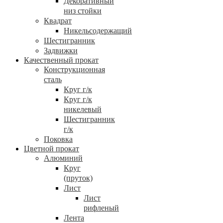
Декоративный
низ стойки
Квадрат
Никельсодержащий
Шестигранник
Задвижки
Качественный прокат
Конструкционная
сталь
Круг г/к
Круг г/к
никелевый
Шестигранник
г/к
Поковка
Цветной прокат
Алюминий
Круг
(пруток)
Лист
Лист
рифленый
Лента