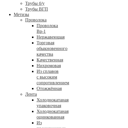
Трубы б/у
Трубы ВГП
Метизы
Проволока
Проволока
Вр-1
Нержавеющая
Торговая
обыкновенного
качества
Качественная
Нихромовая
Из сплавов
с высоким
сопротивлением
Отожжённая
Лента
Холоднокатаная
упаковочная
Холоднокатаная
оцинкованная
Из