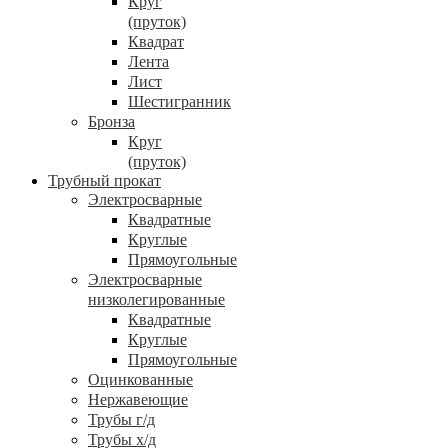
Круг
(пруток)
Квадрат
Лента
Лист
Шестигранник
Бронза
Круг
(пруток)
Трубный прокат
Электросварные
Квадратные
Круглые
Прямоугольные
Электросварные
низколегированные
Квадратные
Круглые
Прямоугольные
Оцинкованные
Нержавеющие
Трубы г/д
Трубы х/д