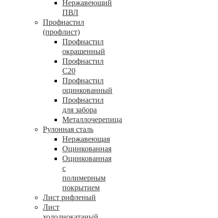
Нержавеющий
ПВЛ
Профнастил
(профлист)
Профнастил
окрашенный
Профнастил
С20
Профнастил
оцинкованный
Профнастил
для забора
Металлочерепица
Рулонная сталь
Нержавеющая
Оцинкованная
Оцинкованная
с
полимерным
покрытием
Лист рифленый
Лист
холоднокатаный