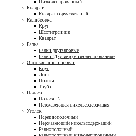
Низколегированный
Квадрат
Квадрат горячекатаный
Калибровка
Круг
Шестигранник
Квадрат
Балка
Балки двутавровые
Балки (Двутавр) низколегированные
Оцинкованный прокат
Круг
Лист
Полоса
Труба
Полоса
Полоса г/к
Нержавеющая никельсодержащая
Уголок
Неравнополочный
Нержавеющий никельсодержащий
Равнополочный
Равнополочный низколегированный