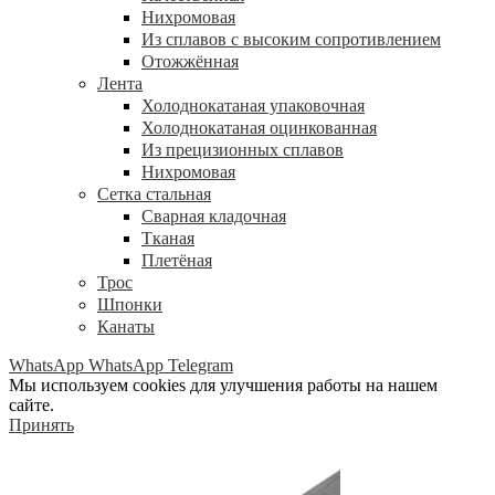
Нихромовая
Из сплавов с высоким сопротивлением
Отожжённая
Лента
Холоднокатаная упаковочная
Холоднокатаная оцинкованная
Из прецизионных сплавов
Нихромовая
Сетка стальная
Сварная кладочная
Тканая
Плетёная
Трос
Шпонки
Канаты
WhatsApp
WhatsApp
Telegram
Мы используем cookies для улучшения работы на нашем
сайте.
Принять