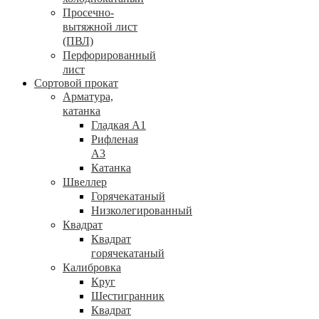
Просечно-
вытяжной лист
(ПВЛ)
Перфорированный
лист
Сортовой прокат
Арматура,
катанка
Гладкая А1
Рифленая
А3
Катанка
Швеллер
Горячекатаный
Низколегированный
Квадрат
Квадрат
горячекатаный
Калибровка
Круг
Шестигранник
Квадрат