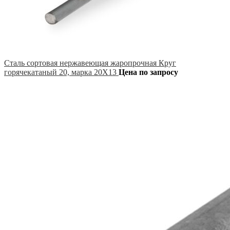
Сталь сортовая нержавеющая жаропрочная Круг
горячекатаный 20, марка 20Х13
Цена по запросу