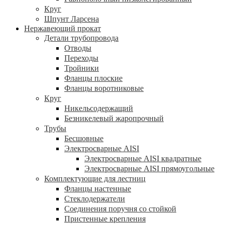
Круг
Шпунт Ларсена
Нержавеющий прокат
Детали трубопровода
Отводы
Переходы
Тройники
Фланцы плоские
Фланцы воротниковые
Круг
Никельсодержащий
Безникелевый жаропрочный
Трубы
Бесшовные
Электросварные AISI
Электросварные AISI квадратные
Электросварные AISI прямоугольные
Комплектующие для лестниц
Фланцы настенные
Стеклодержатели
Соединения поручня со стойкой
Пристенные крепления