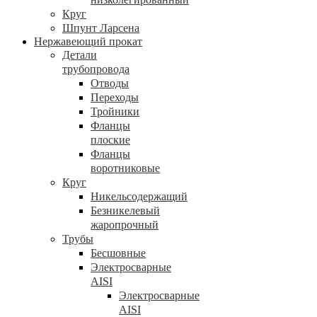
Круг
Шпунт Ларсена
Нержавеющий прокат
Детали
трубопровода
Отводы
Переходы
Тройники
Фланцы
плоские
Фланцы
воротниковые
Круг
Никельсодержащий
Безникелевый
жаропрочный
Трубы
Бесшовные
Электросварные
AISI
Электросварные
AISI