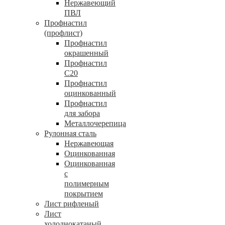
Нержавеющий
ПВЛ
Профнастил
(профлист)
Профнастил
окрашенный
Профнастил
С20
Профнастил
оцинкованный
Профнастил
для забора
Металлочерепица
Рулонная сталь
Нержавеющая
Оцинкованная
Оцинкованная
с
полимерным
покрытием
Лист рифленый
Лист
холоднокатаный