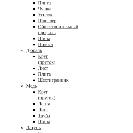
Плита
Чушка
Уголок
Швеллер
Общестроительный
профиль
Шина
Полоса
Дюраль
Круг
(пруток)
Лист
Плита
Шестигранник
Медь
Круг
(пруток)
Лента
Лист
Труба
Шина
Латунь