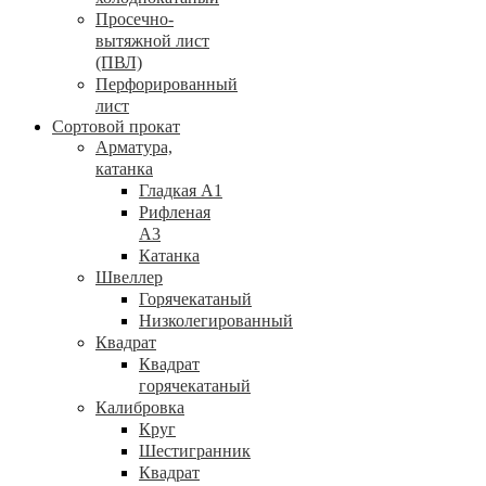
Просечно-
вытяжной лист
(ПВЛ)
Перфорированный
лист
Сортовой прокат
Арматура,
катанка
Гладкая А1
Рифленая
А3
Катанка
Швеллер
Горячекатаный
Низколегированный
Квадрат
Квадрат
горячекатаный
Калибровка
Круг
Шестигранник
Квадрат