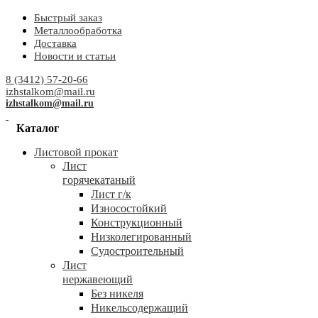
Быстрый заказ
Металлообработка
Доставка
Новости и статьи
8 (3412) 57-20-66
izhstalkom@mail.ru
izhstalkom@mail.ru
Каталог
Листовой прокат
Лист
горячекатаный
Лист г/к
Износостойкий
Конструкционный
Низколегированный
Судостроительный
Лист
нержавеющий
Без никеля
Никельсодержащий