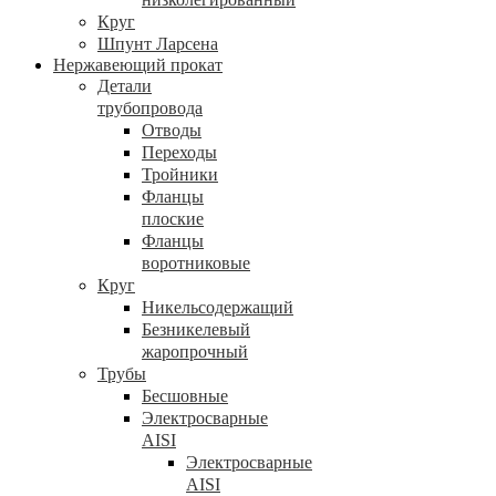
Круг
Шпунт Ларсена
Нержавеющий прокат
Детали
трубопровода
Отводы
Переходы
Тройники
Фланцы
плоские
Фланцы
воротниковые
Круг
Никельсодержащий
Безникелевый
жаропрочный
Трубы
Бесшовные
Электросварные
AISI
Электросварные
AISI