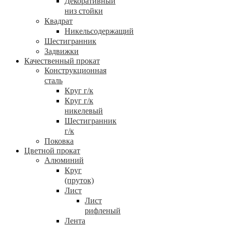
Декоративный
низ стойки
Квадрат
Никельсодержащий
Шестигранник
Задвижки
Качественный прокат
Конструкционная
сталь
Круг г/к
Круг г/к
никелевый
Шестигранник
г/к
Поковка
Цветной прокат
Алюминий
Круг
(пруток)
Лист
Лист
рифленый
Лента