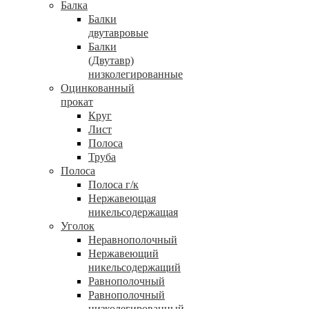
Балка
Балки
двутавровые
Балки
(Двутавр)
низколегированные
Оцинкованный
прокат
Круг
Лист
Полоса
Труба
Полоса
Полоса г/к
Нержавеющая
никельсодержащая
Уголок
Неравнополочный
Нержавеющий
никельсодержащий
Равнополочный
Равнополочный
низколегированный