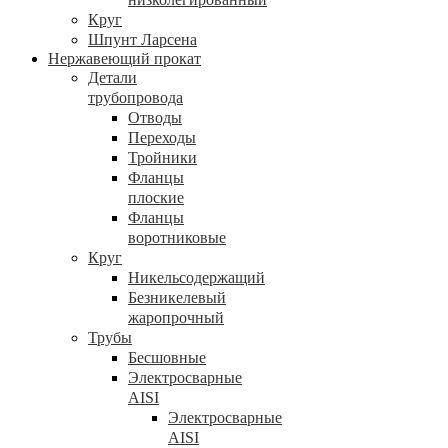
Круг
Шпунт Ларсена
Нержавеющий прокат
Детали
трубопровода
Отводы
Переходы
Тройники
Фланцы
плоские
Фланцы
воротниковые
Круг
Никельсодержащий
Безникелевый
жаропрочный
Трубы
Бесшовные
Электросварные
AISI
Электросварные
AISI