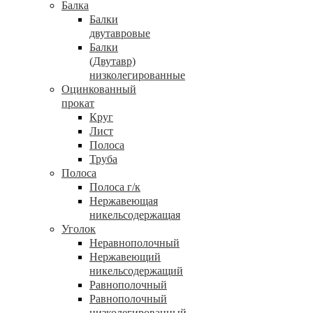
Балка
Балки
двутавровые
Балки
(Двутавр)
низколегированные
Оцинкованный
прокат
Круг
Лист
Полоса
Труба
Полоса
Полоса г/к
Нержавеющая
никельсодержащая
Уголок
Неравнополочный
Нержавеющий
никельсодержащий
Равнополочный
Равнополочный
низколегированный