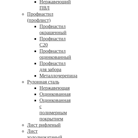
Нержавеющий
ПВЛ
Профнастил
(профлист)
Профнастил
окрашенный
Профнастил
С20
Профнастил
оцинкованный
Профнастил
для забора
Металлочерепица
Рулонная сталь
Нержавеющая
Оцинкованная
Оцинкованная
с
полимерным
покрытием
Лист рифленый
Лист
холоднокатаный