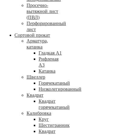
Просечно-
вытяжной лист
(ПВЛ)
Перфорированный
лист
Сортовой прокат
Арматура,
катанка
Гладкая А1
Рифленая
А3
Катанка
Швеллер
Горячекатаный
Низколегированный
Квадрат
Квадрат
горячекатаный
Калибровка
Круг
Шестигранник
Квадрат