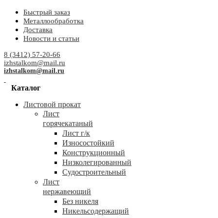
Быстрый заказ
Металлообработка
Доставка
Новости и статьи
8 (3412) 57-20-66
izhstalkom@mail.ru
izhstalkom@mail.ru
Каталог
Листовой прокат
Лист
горячекатаный
Лист г/к
Износостойкий
Конструкционный
Низколегированный
Судостроительный
Лист
нержавеющий
Без никеля
Никельсодержащий