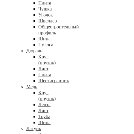
Плита
Чушка
Уголок
Швеллер
Общестроительный
профиль
Шина
Полоса
Дюраль
Круг
(пруток)
Лист
Плита
Шестигранник
Медь
Круг
(пруток)
Лента
Лист
Труба
Шина
Латунь