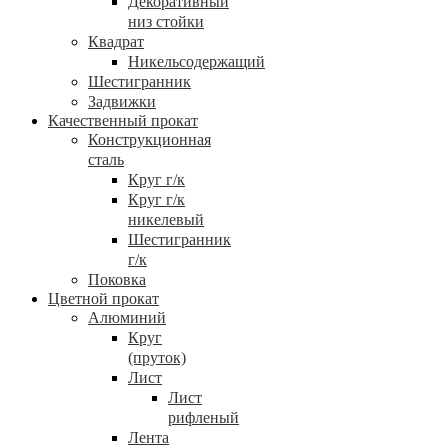
Декоративный
низ стойки
Квадрат
Никельсодержащий
Шестигранник
Задвижки
Качественный прокат
Конструкционная
сталь
Круг г/к
Круг г/к
никелевый
Шестигранник
г/к
Поковка
Цветной прокат
Алюминий
Круг
(пруток)
Лист
Лист
рифленый
Лента