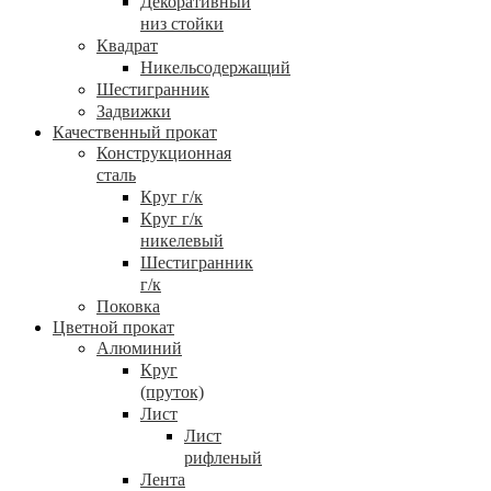
Декоративный
низ стойки
Квадрат
Никельсодержащий
Шестигранник
Задвижки
Качественный прокат
Конструкционная
сталь
Круг г/к
Круг г/к
никелевый
Шестигранник
г/к
Поковка
Цветной прокат
Алюминий
Круг
(пруток)
Лист
Лист
рифленый
Лента