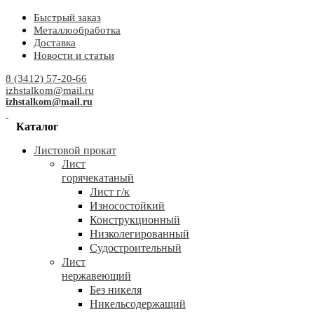
Быстрый заказ
Металлообработка
Доставка
Новости и статьи
8 (3412) 57-20-66
izhstalkom@mail.ru
izhstalkom@mail.ru
Каталог
Листовой прокат
Лист
горячекатаный
Лист г/к
Износостойкий
Конструкционный
Низколегированный
Судостроительный
Лист
нержавеющий
Без никеля
Никельсодержащий