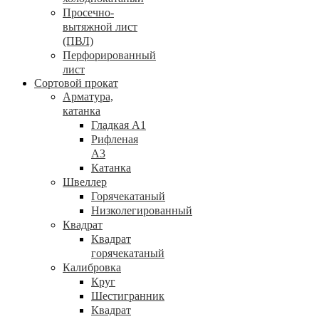
Просечно-
вытяжной лист
(ПВЛ)
Перфорированный
лист
Сортовой прокат
Арматура,
катанка
Гладкая А1
Рифленая
А3
Катанка
Швеллер
Горячекатаный
Низколегированный
Квадрат
Квадрат
горячекатаный
Калибровка
Круг
Шестигранник
Квадрат