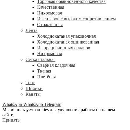
Торговая обыкновенного качества
Качественная
Нихромовая
Из сплавов с высоким сопротивлением
Отожжённая
Лента
Холоднокатаная упаковочная
Холоднокатаная оцинкованная
Из прецизионных сплавов
Нихромовая
Сетка стальная
Сварная кладочная
Тканая
Плетёная
Трос
Шпонки
Канаты
WhatsApp
WhatsApp
Telegram
Мы используем cookies для улучшения работы на нашем
сайте.
Принять