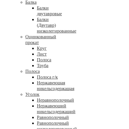
Балка
Балки
двутавровые
Балки
(Двутавр)
низколегированные
Оцинкованный
прокат
Круг
Лист
Полоса
Труба
Полоса
Полоса г/к
Нержавеющая
никельсодержащая
Уголок
Неравнополочный
Нержавеющий
никельсодержащий
Равнополочный
Равнополочный
низколегированный