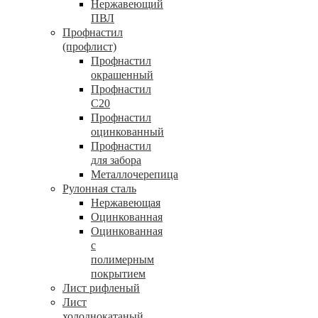
Нержавеющий
ПВЛ
Профнастил
(профлист)
Профнастил
окрашенный
Профнастил
С20
Профнастил
оцинкованный
Профнастил
для забора
Металлочерепица
Рулонная сталь
Нержавеющая
Оцинкованная
Оцинкованная
с
полимерным
покрытием
Лист рифленый
Лист
холоднокатаный