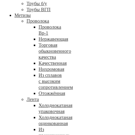
Трубы б/у
Трубы ВГП
Метизы
Проволока
Проволока
Вр-1
Нержавеющая
Торговая
обыкновенного
качества
Качественная
Нихромовая
Из сплавов
с высоким
сопротивлением
Отожжённая
Лента
Холоднокатаная
упаковочная
Холоднокатаная
оцинкованная
Из