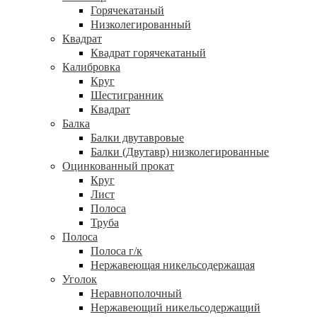
Горячекатаный
Низколегированный
Квадрат
Квадрат горячекатаный
Калибровка
Круг
Шестигранник
Квадрат
Балка
Балки двутавровые
Балки (Двутавр) низколегированные
Оцинкованный прокат
Круг
Лист
Полоса
Труба
Полоса
Полоса г/к
Нержавеющая никельсодержащая
Уголок
Неравнополочный
Нержавеющий никельсодержащий