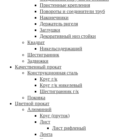
Пристенные крепления
Повороты и соединители труб
Наконечники
Держатель ригеля
Заглушки
Декоративный низ стойки
Квадрат
Никельсодержащий
Шестигранник
Задвижки
Качественный прокат
Конструкционная сталь
Круг г/к
Круг г/к никелевый
Шестигранник г/к
Поковка
Цветной прокат
Алюминий
Круг (пруток)
Лист
Лист рифленый
Лента