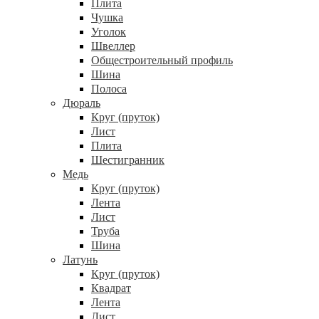
Плита
Чушка
Уголок
Швеллер
Общестроительный профиль
Шина
Полоса
Дюраль
Круг (пруток)
Лист
Плита
Шестигранник
Медь
Круг (пруток)
Лента
Лист
Труба
Шина
Латунь
Круг (пруток)
Квадрат
Лента
Лист