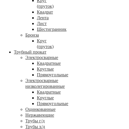
Круг
(пруток)
Квадрат
Лента
Лист
Шестигранник
Бронза
Круг
(пруток)
Трубный прокат
Электросварные
Квадратные
Круглые
Прямоугольные
Электросварные
низколегированные
Квадратные
Круглые
Прямоугольные
Оцинкованные
Нержавеющие
Трубы г/д
Трубы х/д