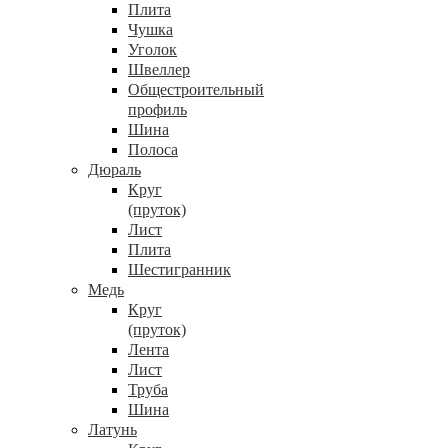
Плита
Чушка
Уголок
Швеллер
Общестроительный
профиль
Шина
Полоса
Дюраль
Круг
(пруток)
Лист
Плита
Шестигранник
Медь
Круг
(пруток)
Лента
Лист
Труба
Шина
Латунь