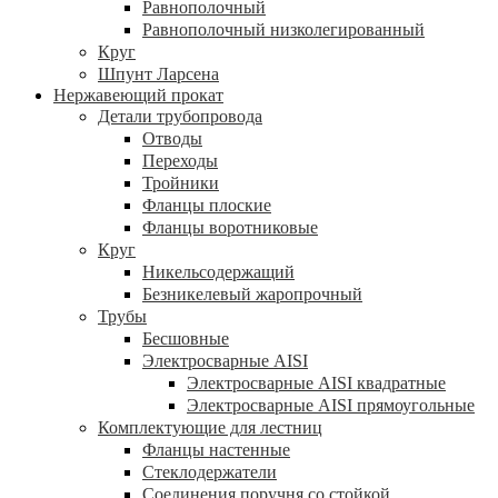
Равнополочный
Равнополочный низколегированный
Круг
Шпунт Ларсена
Нержавеющий прокат
Детали трубопровода
Отводы
Переходы
Тройники
Фланцы плоские
Фланцы воротниковые
Круг
Никельсодержащий
Безникелевый жаропрочный
Трубы
Бесшовные
Электросварные AISI
Электросварные AISI квадратные
Электросварные AISI прямоугольные
Комплектующие для лестниц
Фланцы настенные
Стеклодержатели
Соединения поручня со стойкой