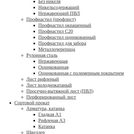
Без никеля
Никельсодержащий
Нержавеющий ПВЛ
Профнастил (профлист)
Профнастил окрашенный
Профнастил С20
Профнастил оцинкованный
Профнастил для забора
Металлочерепица
Рулонная сталь
Нержавеющая
Оцинкованная
Оцинкованная с полимерным покрытием
Лист рифленый
Лист холоднокатаный
Просечно-вытяжной лист (ПВЛ)
Перфорированный лист
Сортовой прокат
Арматура, катанка
Гладкая А1
Рифленая А3
Катанка
Швеллер