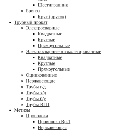
Шестигранник
Бронза
Круг (пруток)
Трубный прокат
Электросварные
Квадратные
Круглые
Прямоугольные
Электросварные низколегированные
Квадратные
Круглые
Прямоугольные
Оцинкованные
Нержавеющие
Трубы г/д
Трубы х/д
Трубы б/у
Трубы ВГП
Метизы
Проволока
Проволока Вр-1
Нержавеющая