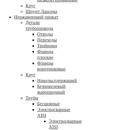
Круг
Шпунт Ларсена
Нержавеющий прокат
Детали
трубопровода
Отводы
Переходы
Тройники
Фланцы
плоские
Фланцы
воротниковые
Круг
Никельсодержащий
Безникелевый
жаропрочный
Трубы
Бесшовные
Электросварные
AISI
Электросварные
AISI