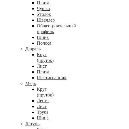
Плита
Чушка
Уголок
Швеллер
Общестроительный
профиль
Шина
Полоса
Дюраль
Круг
(пруток)
Лист
Плита
Шестигранник
Медь
Круг
(пруток)
Лента
Лист
Труба
Шина
Латунь