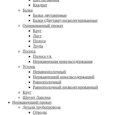
Квадрат
Балка
Балки двутавровые
Балки (Двутавр) низколегированные
Оцинкованный прокат
Круг
Лист
Полоса
Труба
Полоса
Полоса г/к
Нержавеющая никельсодержащая
Уголок
Неравнополочный
Нержавеющий никельсодержащий
Равнополочный
Равнополочный низколегированный
Круг
Шпунт Ларсена
Нержавеющий прокат
Детали трубопровода
Отводы