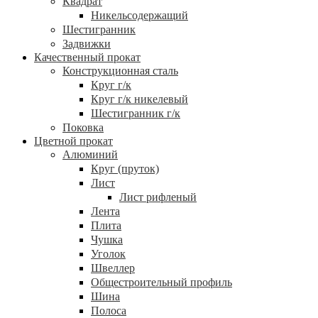
Квадрат
Никельсодержащий
Шестигранник
Задвижки
Качественный прокат
Конструкционная сталь
Круг г/к
Круг г/к никелевый
Шестигранник г/к
Поковка
Цветной прокат
Алюминий
Круг (пруток)
Лист
Лист рифленый
Лента
Плита
Чушка
Уголок
Швеллер
Общестроительный профиль
Шина
Полоса