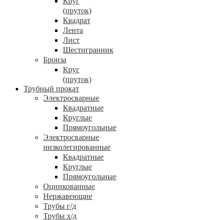
Круг
(пруток)
Квадрат
Лента
Лист
Шестигранник
Бронза
Круг
(пруток)
Трубный прокат
Электросварные
Квадратные
Круглые
Прямоугольные
Электросварные
низколегированные
Квадратные
Круглые
Прямоугольные
Оцинкованные
Нержавеющие
Трубы г/д
Трубы х/д