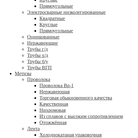
Прямоугольные
Электросварные низколегированные
Квадратные
Круглые
Прямоугольные
Оцинкованные
Нержавеющие
Трубы г/д
Трубы х/д
Трубы б/у
Трубы ВГП
Метизы
Проволока
Проволока Вр-1
Нержавеющая
Торговая обыкновенного качества
Качественная
Нихромовая
Из сплавов с высоким сопротивлением
Отожжённая
Лента
Холоднокатаная упаковочная