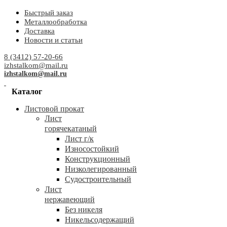
Быстрый заказ
Металлообработка
Доставка
Новости и статьи
8 (3412) 57-20-66
izhstalkom@mail.ru
izhstalkom@mail.ru
Каталог
Листовой прокат
Лист
горячекатаный
Лист г/к
Износостойкий
Конструкционный
Низколегированный
Судостроительный
Лист
нержавеющий
Без никеля
Никельсодержащий