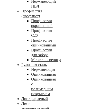
Нержавеющий
ПВЛ
Профнастил
(профлист)
Профнастил
окрашенный
Профнастил
С20
Профнастил
оцинкованный
Профнастил
для забора
Металлочерепица
Рулонная сталь
Нержавеющая
Оцинкованная
Оцинкованная
с
полимерным
покрытием
Лист рифленый
Лист
холоднокатаный