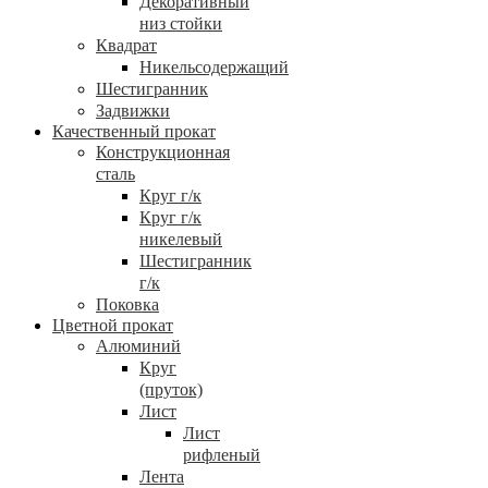
Декоративный
низ стойки
Квадрат
Никельсодержащий
Шестигранник
Задвижки
Качественный прокат
Конструкционная
сталь
Круг г/к
Круг г/к
никелевый
Шестигранник
г/к
Поковка
Цветной прокат
Алюминий
Круг
(пруток)
Лист
Лист
рифленый
Лента