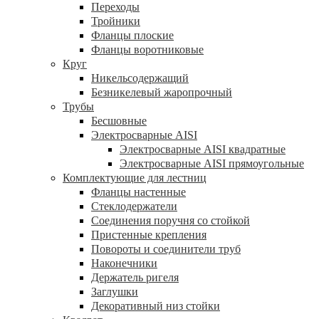
Переходы
Тройники
Фланцы плоские
Фланцы воротниковые
Круг
Никельсодержащий
Безникелевый жаропрочный
Трубы
Бесшовные
Электросварные AISI
Электросварные AISI квадратные
Электросварные AISI прямоугольные
Комплектующие для лестниц
Фланцы настенные
Стеклодержатели
Соединения поручня со стойкой
Пристенные крепления
Повороты и соединители труб
Наконечники
Держатель ригеля
Заглушки
Декоративный низ стойки