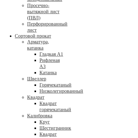
Просечно-
вытяжной лист
(ПВЛ)
Перфорированный
лист
Сортовой прокат
Арматура,
катанка
Гладкая А1
Рифленая
А3
Катанка
Швеллер
Горячекатаный
Низколегированный
Квадрат
Квадрат
горячекатаный
Калибровка
Круг
Шестигранник
Квадрат