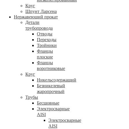
Круг
Шпунт Ларсена
Нержавеющий прокат
Детали
трубопровода
Отводы
Переходы
Тройники
Фланцы
плоские
Фланцы
воротниковые
Круг
Никельсодержащий
Безникелевый
жаропрочный
Трубы
Бесшовные
Электросварные
AISI
Электросварные
AISI