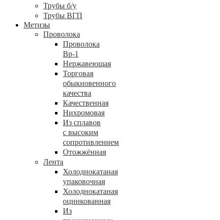
Трубы б/у
Трубы ВГП
Метизы
Проволока
Проволока
Вр-1
Нержавеющая
Торговая
обыкновенного
качества
Качественная
Нихромовая
Из сплавов
с высоким
сопротивлением
Отожжённая
Лента
Холоднокатаная
упаковочная
Холоднокатаная
оцинкованная
Из