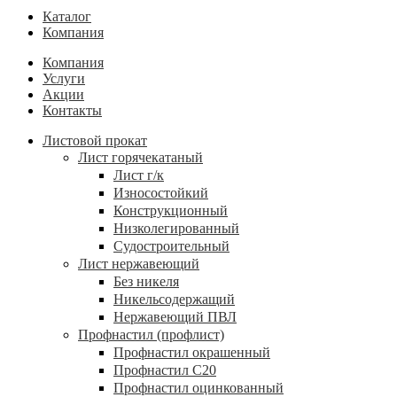
Каталог
Компания
Компания
Услуги
Акции
Контакты
Листовой прокат
Лист горячекатаный
Лист г/к
Износостойкий
Конструкционный
Низколегированный
Судостроительный
Лист нержавеющий
Без никеля
Никельсодержащий
Нержавеющий ПВЛ
Профнастил (профлист)
Профнастил окрашенный
Профнастил С20
Профнастил оцинкованный