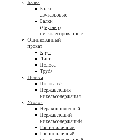
Балка
Балки
двутавровые
Балки
(Двутавр)
низколегированные
Оцинкованный
прокат
Круг
Лист
Полоса
Труба
Полоса
Полоса г/к
Нержавеющая
никельсодержащая
Уголок
Неравнополочный
Нержавеющий
никельсодержащий
Равнополочный
Равнополочный
низколегированный