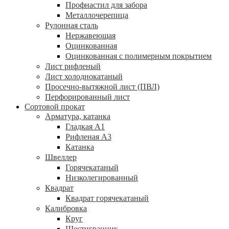
Профнастил для забора
Металлочерепица
Рулонная сталь
Нержавеющая
Оцинкованная
Оцинкованная с полимерным покрытием
Лист рифленый
Лист холоднокатаный
Просечно-вытяжной лист (ПВЛ)
Перфорированный лист
Сортовой прокат
Арматура, катанка
Гладкая А1
Рифленая А3
Катанка
Швеллер
Горячекатаный
Низколегированный
Квадрат
Квадрат горячекатаный
Калибровка
Круг
Шестигранник