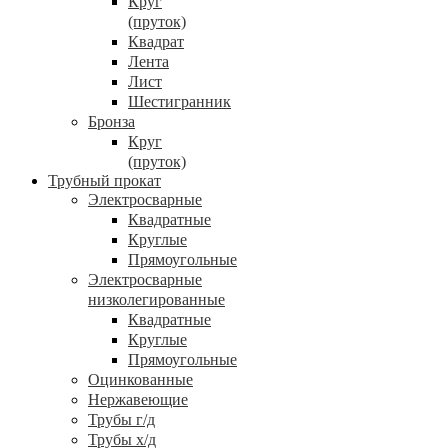
Круг
(пруток)
Квадрат
Лента
Лист
Шестигранник
Бронза
Круг
(пруток)
Трубный прокат
Электросварные
Квадратные
Круглые
Прямоугольные
Электросварные
низколегированные
Квадратные
Круглые
Прямоугольные
Оцинкованные
Нержавеющие
Трубы г/д
Трубы х/д