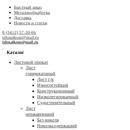
Быстрый заказ
Металлообработка
Доставка
Новости и статьи
8 (3412) 57-20-66
izhstalkom@mail.ru
izhstalkom@mail.ru
Каталог
Листовой прокат
Лист
горячекатаный
Лист г/к
Износостойкий
Конструкционный
Низколегированный
Судостроительный
Лист
нержавеющий
Без никеля
Никельсодержащий