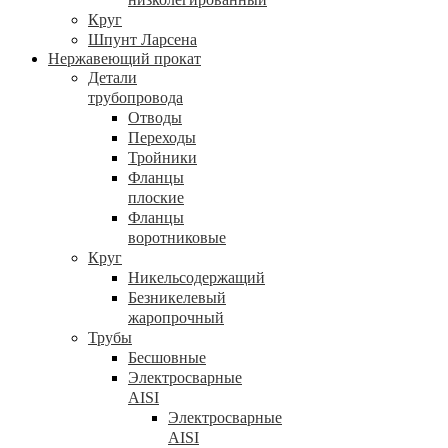
Круг
Шпунт Ларсена
Нержавеющий прокат
Детали
трубопровода
Отводы
Переходы
Тройники
Фланцы
плоские
Фланцы
воротниковые
Круг
Никельсодержащий
Безникелевый
жаропрочный
Трубы
Бесшовные
Электросварные
AISI
Электросварные
AISI