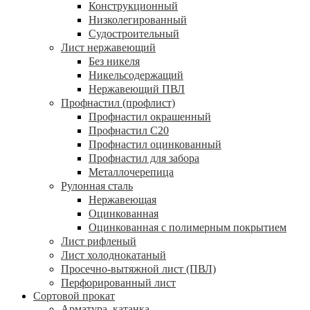
Конструкционный
Низколегированный
Судостроительный
Лист нержавеющий
Без никеля
Никельсодержащий
Нержавеющий ПВЛ
Профнастил (профлист)
Профнастил окрашенный
Профнастил С20
Профнастил оцинкованный
Профнастил для забора
Металлочерепица
Рулонная сталь
Нержавеющая
Оцинкованная
Оцинкованная с полимерным покрытием
Лист рифленый
Лист холоднокатаный
Просечно-вытяжной лист (ПВЛ)
Перфорированный лист
Сортовой прокат
Арматура, катанка