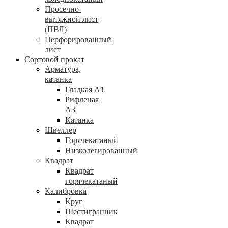
Просечно-
вытяжной лист
(ПВЛ)
Перфорированный
лист
Сортовой прокат
Арматура,
катанка
Гладкая А1
Рифленая
А3
Катанка
Швеллер
Горячекатаный
Низколегированный
Квадрат
Квадрат
горячекатаный
Калибровка
Круг
Шестигранник
Квадрат