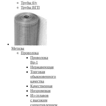
Трубы б/у
Трубы ВГП
Метизы
Проволока
Проволока
Вр-1
Нержавеющая
Торговая
обыкновенного
качества
Качественная
Нихромовая
Из сплавов
с высоким
сопротивлением