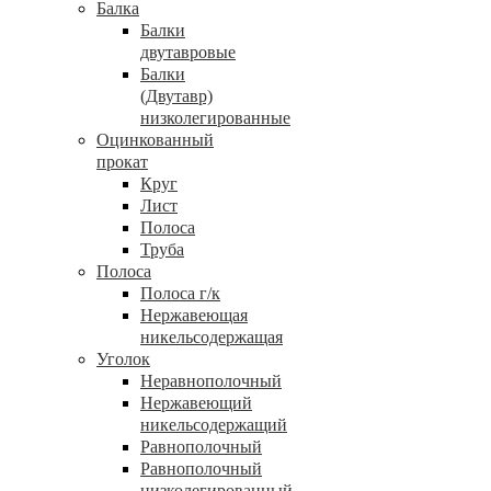
Балка
Балки
двутавровые
Балки
(Двутавр)
низколегированные
Оцинкованный
прокат
Круг
Лист
Полоса
Труба
Полоса
Полоса г/к
Нержавеющая
никельсодержащая
Уголок
Неравнополочный
Нержавеющий
никельсодержащий
Равнополочный
Равнополочный
низколегированный