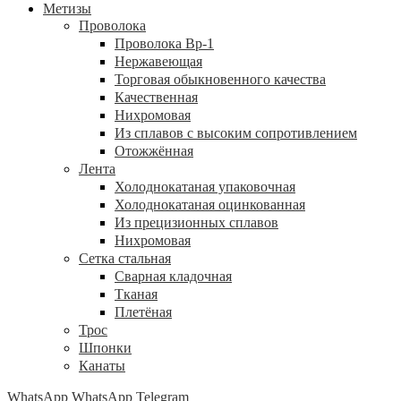
Метизы
Проволока
Проволока Вр-1
Нержавеющая
Торговая обыкновенного качества
Качественная
Нихромовая
Из сплавов с высоким сопротивлением
Отожжённая
Лента
Холоднокатаная упаковочная
Холоднокатаная оцинкованная
Из прецизионных сплавов
Нихромовая
Сетка стальная
Сварная кладочная
Тканая
Плетёная
Трос
Шпонки
Канаты
WhatsApp
WhatsApp
Telegram