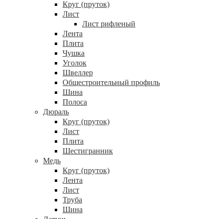
Круг (пруток)
Лист
Лист рифленый
Лента
Плита
Чушка
Уголок
Швеллер
Общестроительный профиль
Шина
Полоса
Дюраль
Круг (пруток)
Лист
Плита
Шестигранник
Медь
Круг (пруток)
Лента
Лист
Труба
Шина