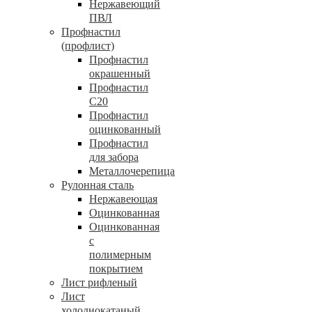
Нержавеющий
ПВЛ
Профнастил
(профлист)
Профнастил
окрашенный
Профнастил
С20
Профнастил
оцинкованный
Профнастил
для забора
Металлочерепица
Рулонная сталь
Нержавеющая
Оцинкованная
Оцинкованная
с
полимерным
покрытием
Лист рифленый
Лист
холоднокатаный