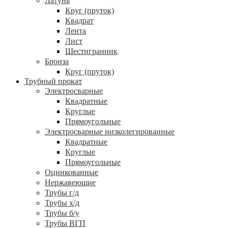
Латунь
Круг (пруток)
Квадрат
Лента
Лист
Шестигранник
Бронза
Круг (пруток)
Трубный прокат
Электросварные
Квадратные
Круглые
Прямоугольные
Электросварные низколегированные
Квадратные
Круглые
Прямоугольные
Оцинкованные
Нержавеющие
Трубы г/д
Трубы х/д
Трубы б/у
Трубы ВГП