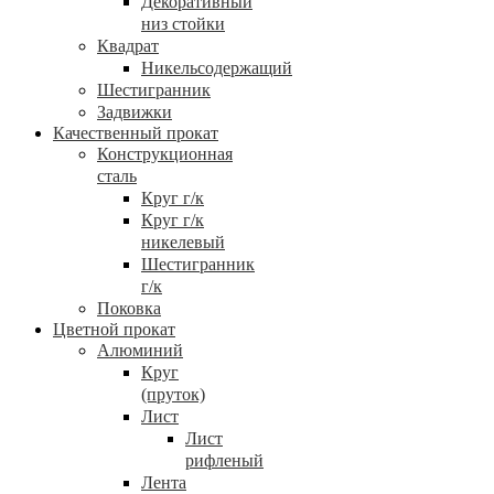
Декоративный
низ стойки
Квадрат
Никельсодержащий
Шестигранник
Задвижки
Качественный прокат
Конструкционная
сталь
Круг г/к
Круг г/к
никелевый
Шестигранник
г/к
Поковка
Цветной прокат
Алюминий
Круг
(пруток)
Лист
Лист
рифленый
Лента