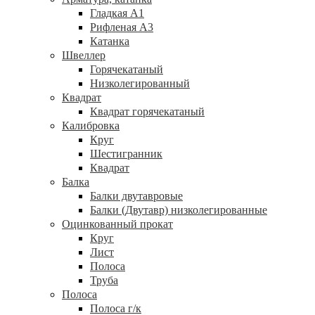
Гладкая А1
Рифленая А3
Катанка
Швеллер
Горячекатаный
Низколегированный
Квадрат
Квадрат горячекатаный
Калибровка
Круг
Шестигранник
Квадрат
Балка
Балки двутавровые
Балки (Двутавр) низколегированные
Оцинкованный прокат
Круг
Лист
Полоса
Труба
Полоса
Полоса г/к