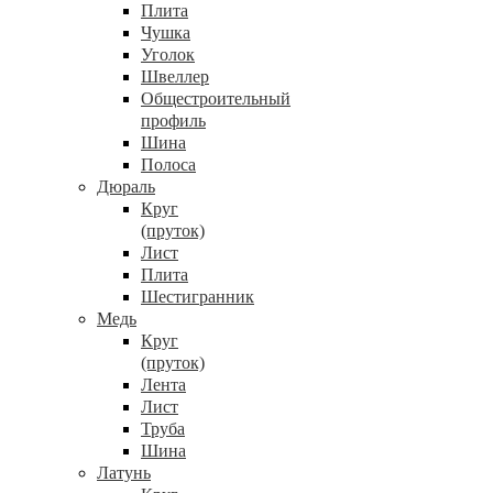
Плита
Чушка
Уголок
Швеллер
Общестроительный
профиль
Шина
Полоса
Дюраль
Круг
(пруток)
Лист
Плита
Шестигранник
Медь
Круг
(пруток)
Лента
Лист
Труба
Шина
Латунь