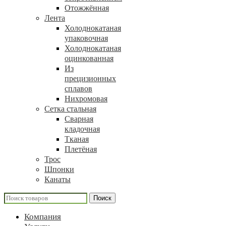
Отожжённая
Лента
Холоднокатаная
упаковочная
Холоднокатаная
оцинкованная
Из
прецизионных
сплавов
Нихромовая
Сетка стальная
Сварная
кладочная
Тканая
Плетёная
Трос
Шпонки
Канаты
Поиск
Компания