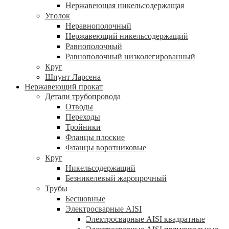
Нержавеющая никельсодержащая
Уголок
Неравнополочный
Нержавеющий никельсодержащий
Равнополочный
Равнополочный низколегированный
Круг
Шпунт Ларсена
Нержавеющий прокат
Детали трубопровода
Отводы
Переходы
Тройники
Фланцы плоские
Фланцы воротниковые
Круг
Никельсодержащий
Безникелевый жаропрочный
Трубы
Бесшовные
Электросварные AISI
Электросварные AISI квадратные