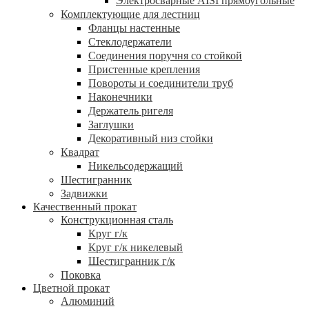
Электросварные AISI прямоугольные
Комплектующие для лестниц
Фланцы настенные
Стеклодержатели
Соединения поручня со стойкой
Пристенные крепления
Повороты и соединители труб
Наконечники
Держатель ригеля
Заглушки
Декоративный низ стойки
Квадрат
Никельсодержащий
Шестигранник
Задвижки
Качественный прокат
Конструкционная сталь
Круг г/к
Круг г/к никелевый
Шестигранник г/к
Поковка
Цветной прокат
Алюминий