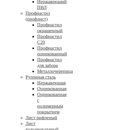
Нержавеющий
ПВЛ
Профнастил
(профлист)
Профнастил
окрашенный
Профнастил
С20
Профнастил
оцинкованный
Профнастил
для забора
Металлочерепица
Рулонная сталь
Нержавеющая
Оцинкованная
Оцинкованная
с
полимерным
покрытием
Лист рифленый
Лист
холоднокатаный