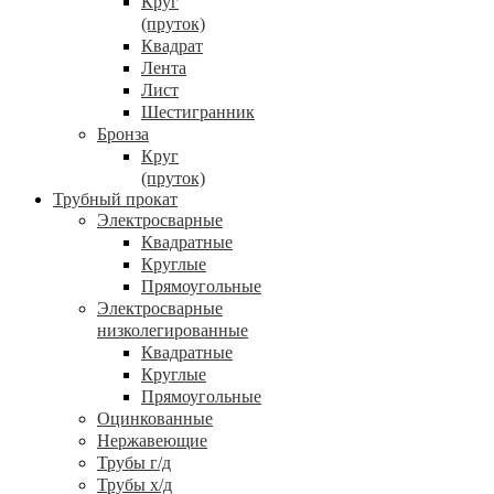
Круг
(пруток)
Квадрат
Лента
Лист
Шестигранник
Бронза
Круг
(пруток)
Трубный прокат
Электросварные
Квадратные
Круглые
Прямоугольные
Электросварные
низколегированные
Квадратные
Круглые
Прямоугольные
Оцинкованные
Нержавеющие
Трубы г/д
Трубы х/д