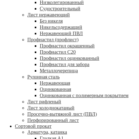
Низколегированный
Судостроительный
Лист нержавеющий
Без никеля
Никельсодержащий
Нержавеющий ПВЛ
Профнастил (профлист)
Профнастил окрашенный
Профнастил С20
Профнастил оцинкованный
Профнастил для забора
Металлочерепица
Рулонная сталь
Нержавеющая
Оцинкованная
Оцинкованная с полимерным покрытием
Лист рифленый
Лист холоднокатаный
Просечно-вытяжной лист (ПВЛ)
Перфорированный лист
Сортовой прокат
Арматура, катанка
Гладкая А1