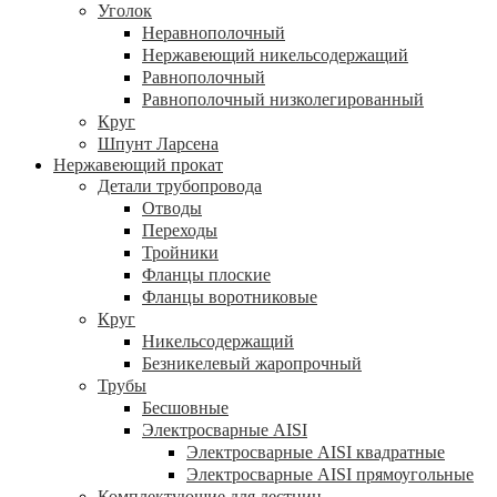
Уголок
Неравнополочный
Нержавеющий никельсодержащий
Равнополочный
Равнополочный низколегированный
Круг
Шпунт Ларсена
Нержавеющий прокат
Детали трубопровода
Отводы
Переходы
Тройники
Фланцы плоские
Фланцы воротниковые
Круг
Никельсодержащий
Безникелевый жаропрочный
Трубы
Бесшовные
Электросварные AISI
Электросварные AISI квадратные
Электросварные AISI прямоугольные
Комплектующие для лестниц