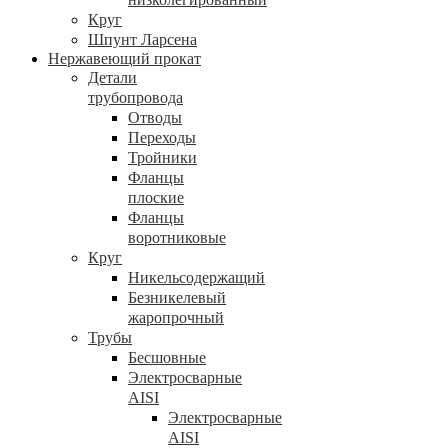
Круг
Шпунт Ларсена
Нержавеющий прокат
Детали
трубопровода
Отводы
Переходы
Тройники
Фланцы
плоские
Фланцы
воротниковые
Круг
Никельсодержащий
Безникелевый
жаропрочный
Трубы
Бесшовные
Электросварные
AISI
Электросварные
AISI