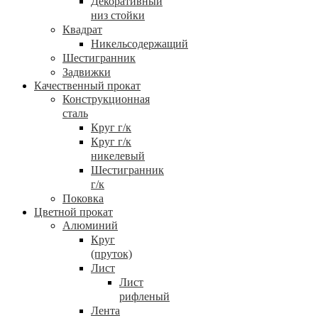
Декоративный
низ стойки
Квадрат
Никельсодержащий
Шестигранник
Задвижки
Качественный прокат
Конструкционная
сталь
Круг г/к
Круг г/к
никелевый
Шестигранник
г/к
Поковка
Цветной прокат
Алюминий
Круг
(пруток)
Лист
Лист
рифленый
Лента