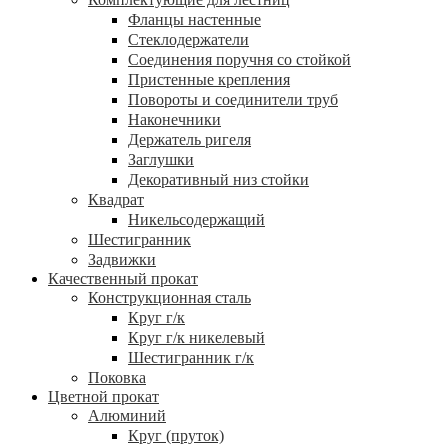
Фланцы настенные
Стеклодержатели
Соединения поручня со стойкой
Пристенные крепления
Повороты и соединители труб
Наконечники
Держатель ригеля
Заглушки
Декоративный низ стойки
Квадрат
Никельсодержащий
Шестигранник
Задвижки
Качественный прокат
Конструкционная сталь
Круг г/к
Круг г/к никелевый
Шестигранник г/к
Поковка
Цветной прокат
Алюминий
Круг (пруток)