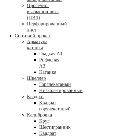
Просечно-
вытяжной лист
(ПВЛ)
Перфорированный
лист
Сортовой прокат
Арматура,
катанка
Гладкая А1
Рифленая
А3
Катанка
Швеллер
Горячекатаный
Низколегированный
Квадрат
Квадрат
горячекатаный
Калибровка
Круг
Шестигранник
Квадрат