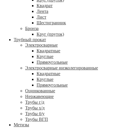
Квадрат
Лента
Лист
Шестигранник
Бронза
Круг (пруток)
Трубный прокат
Электросварные
Квадратные
Круглые
Прямоугольные
Электросварные низколегированные
Квадратные
Круглые
Прямоугольные
Оцинкованные
Нержавеющие
Трубы г/д
Трубы х/д
Трубы б/у
Трубы ВГП
Метизы