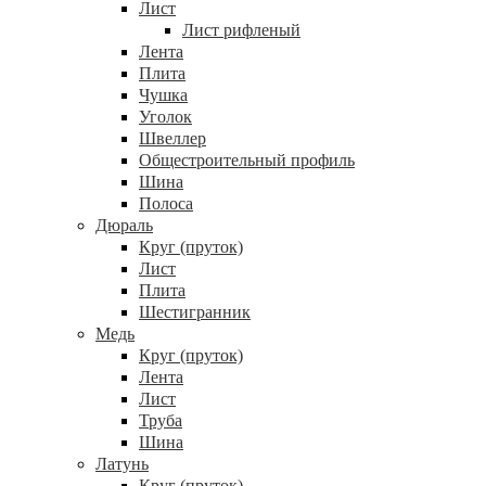
Лист
Лист рифленый
Лента
Плита
Чушка
Уголок
Швеллер
Общестроительный профиль
Шина
Полоса
Дюраль
Круг (пруток)
Лист
Плита
Шестигранник
Медь
Круг (пруток)
Лента
Лист
Труба
Шина
Латунь
Круг (пруток)