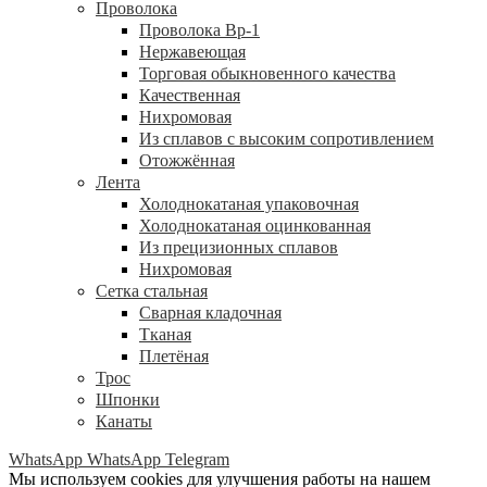
Проволока
Проволока Вр-1
Нержавеющая
Торговая обыкновенного качества
Качественная
Нихромовая
Из сплавов с высоким сопротивлением
Отожжённая
Лента
Холоднокатаная упаковочная
Холоднокатаная оцинкованная
Из прецизионных сплавов
Нихромовая
Сетка стальная
Сварная кладочная
Тканая
Плетёная
Трос
Шпонки
Канаты
WhatsApp
WhatsApp
Telegram
Мы используем cookies для улучшения работы на нашем