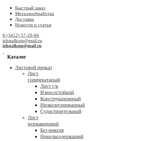
Быстрый заказ
Металлообработка
Доставка
Новости и статьи
8 (3412) 57-20-66
izhstalkom@mail.ru
izhstalkom@mail.ru
Каталог
Листовой прокат
Лист
горячекатаный
Лист г/к
Износостойкий
Конструкционный
Низколегированный
Судостроительный
Лист
нержавеющий
Без никеля
Никельсодержащий