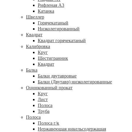
Рифленая А3
Катанка
Швеллер
Горячекатаный
Низколегированный
Квадрат
Квадрат горячекатаный
Калибровка
Круг
Шестигранник
Квадрат
Балка
Балки двутавровые
Балки (Двутавр) низколегированные
Оцинкованный прокат
Круг
Лист
Полоса
Труба
Полоса
Полоса г/к
Нержавеющая никельсодержащая