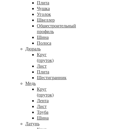
Плита
Чушка
Уголок
Швеллер
Общестроительный
профиль
Шина
Полоса
Дюраль
Круг
(пруток)
Лист
Плита
Шестигранник
Медь
Круг
(пруток)
Лента
Лист
Труба
Шина
Латунь