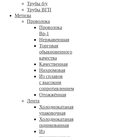
Трубы б/у
Трубы ВГП
Метизы
Проволока
Проволока
Вр-1
Нержавеющая
Торговая
обыкновенного
качества
Качественная
Нихромовая
Из сплавов
с высоким
сопротивлением
Отожжённая
Лента
Холоднокатаная
упаковочная
Холоднокатаная
оцинкованная
Из