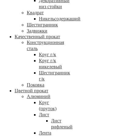
Декоративный
низ стойки
Квадрат
Никельсодержащий
Шестигранник
Задвижки
Качественный прокат
Конструкционная
сталь
Круг г/к
Круг г/к
никелевый
Шестигранник
г/к
Поковка
Цветной прокат
Алюминий
Круг
(пруток)
Лист
Лист
рифленый
Лента