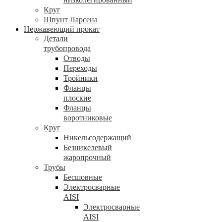
Круг
Шпунт Ларсена
Нержавеющий прокат
Детали
трубопровода
Отводы
Переходы
Тройники
Фланцы
плоские
Фланцы
воротниковые
Круг
Никельсодержащий
Безникелевый
жаропрочный
Трубы
Бесшовные
Электросварные
AISI
Электросварные
AISI