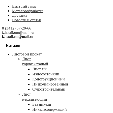
Быстрый заказ
Металлообработка
Доставка
Новости и статьи
8 (3412) 57-20-66
izhstalkom@mail.ru
izhstalkom@mail.ru
Каталог
Листовой прокат
Лист
горячекатаный
Лист г/к
Износостойкий
Конструкционный
Низколегированный
Судостроительный
Лист
нержавеющий
Без никеля
Никельсодержащий