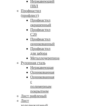
Нержавеющий
ПВЛ
Профнастил
(профлист)
Профнастил
окрашенный
Профнастил
С20
Профнастил
оцинкованный
Профнастил
для забора
Металлочерепица
Рулонная сталь
Нержавеющая
Оцинкованная
Оцинкованная
с
полимерным
покрытием
Лист рифленый
Лист
холоднокатаный