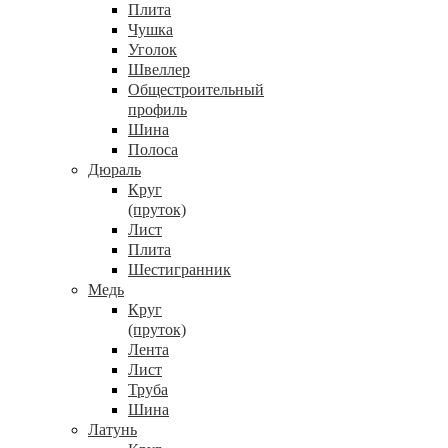
Плита
Чушка
Уголок
Швеллер
Общестроительный
профиль
Шина
Полоса
Дюраль
Круг
(пруток)
Лист
Плита
Шестигранник
Медь
Круг
(пруток)
Лента
Лист
Труба
Шина
Латунь