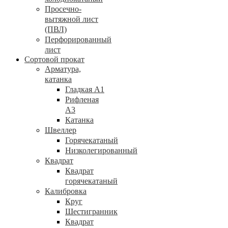
Просечно-
вытяжной лист
(ПВЛ)
Перфорированный
лист
Сортовой прокат
Арматура,
катанка
Гладкая А1
Рифленая
А3
Катанка
Швеллер
Горячекатаный
Низколегированный
Квадрат
Квадрат
горячекатаный
Калибровка
Круг
Шестигранник
Квадрат