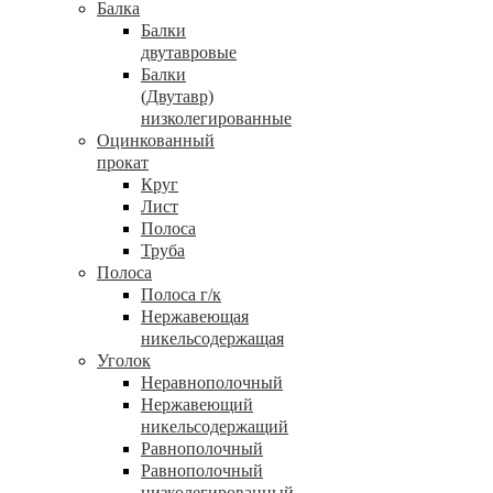
Балка
Балки
двутавровые
Балки
(Двутавр)
низколегированные
Оцинкованный
прокат
Круг
Лист
Полоса
Труба
Полоса
Полоса г/к
Нержавеющая
никельсодержащая
Уголок
Неравнополочный
Нержавеющий
никельсодержащий
Равнополочный
Равнополочный
низколегированный