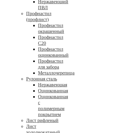
Нержавеющий
ПВЛ
Профнастил
(профлист)
Профнастил
окрашенный
Профнастил
С20
Профнастил
оцинкованный
Профнастил
для забора
Металлочерепица
Рулонная сталь
Нержавеющая
Оцинкованная
Оцинкованная
с
полимерным
покрытием
Лист рифленый
Лист
холоднокатаный