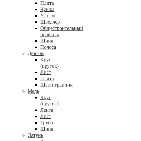
Плита
Чушка
Уголок
Швеллер
Общестроительный
профиль
Шина
Полоса
Дюраль
Круг
(пруток)
Лист
Плита
Шестигранник
Медь
Круг
(пруток)
Лента
Лист
Труба
Шина
Латунь