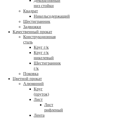
Декоративный
низ стойки
Квадрат
Никельсодержащий
Шестигранник
Задвижки
Качественный прокат
Конструкционная
сталь
Круг г/к
Круг г/к
никелевый
Шестигранник
г/к
Поковка
Цветной прокат
Алюминий
Круг
(пруток)
Лист
Лист
рифленый
Лента