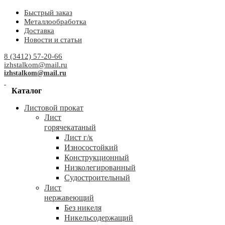
Быстрый заказ
Металлообработка
Доставка
Новости и статьи
8 (3412) 57-20-66
izhstalkom@mail.ru
izhstalkom@mail.ru
Каталог
Листовой прокат
Лист
горячекатаный
Лист г/к
Износостойкий
Конструкционный
Низколегированный
Судостроительный
Лист
нержавеющий
Без никеля
Никельсодержащий