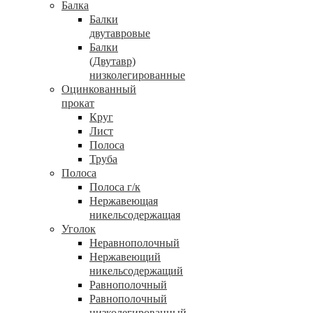
Балка
Балки
двутавровые
Балки
(Двутавр)
низколегированные
Оцинкованный
прокат
Круг
Лист
Полоса
Труба
Полоса
Полоса г/к
Нержавеющая
никельсодержащая
Уголок
Неравнополочный
Нержавеющий
никельсодержащий
Равнополочный
Равнополочный
низколегированный