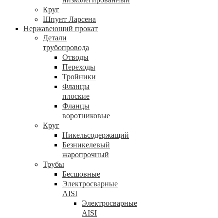
Круг
Шпунт Ларсена
Нержавеющий прокат
Детали
трубопровода
Отводы
Переходы
Тройники
Фланцы
плоские
Фланцы
воротниковые
Круг
Никельсодержащий
Безникелевый
жаропрочный
Трубы
Бесшовные
Электросварные
AISI
Электросварные
AISI