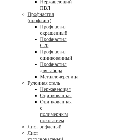
Нержавеющий
ПВЛ
Профнастил
(профлист)
Профнастил
окрашенный
Профнастил
С20
Профнастил
оцинкованный
Профнастил
для забора
Металлочерепица
Рулонная сталь
Нержавеющая
Оцинкованная
Оцинкованная
с
полимерным
покрытием
Лист рифленый
Лист
холоднокатаный