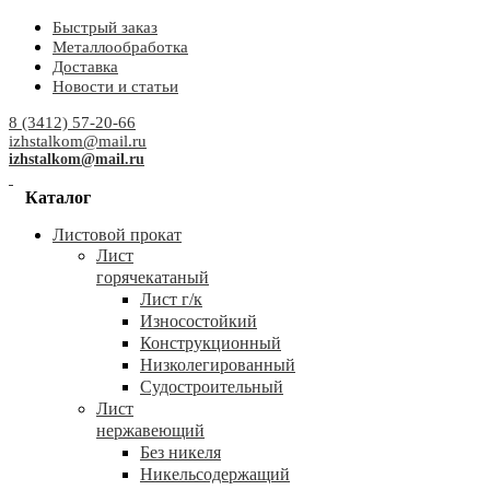
Быстрый заказ
Металлообработка
Доставка
Новости и статьи
8 (3412) 57-20-66
izhstalkom@mail.ru
izhstalkom@mail.ru
Каталог
Листовой прокат
Лист
горячекатаный
Лист г/к
Износостойкий
Конструкционный
Низколегированный
Судостроительный
Лист
нержавеющий
Без никеля
Никельсодержащий