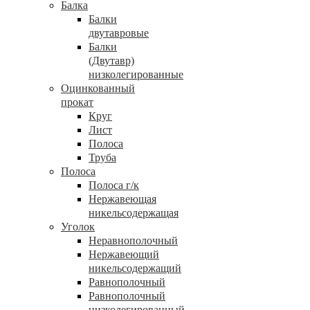
Балка
Балки
двутавровые
Балки
(Двутавр)
низколегированные
Оцинкованный
прокат
Круг
Лист
Полоса
Труба
Полоса
Полоса г/к
Нержавеющая
никельсодержащая
Уголок
Неравнополочный
Нержавеющий
никельсодержащий
Равнополочный
Равнополочный
низколегированный