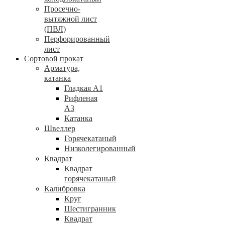
Просечно-
вытяжной лист
(ПВЛ)
Перфорированный
лист
Сортовой прокат
Арматура,
катанка
Гладкая А1
Рифленая
А3
Катанка
Швеллер
Горячекатаный
Низколегированный
Квадрат
Квадрат
горячекатаный
Калибровка
Круг
Шестигранник
Квадрат