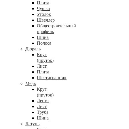
Плита
Чушка
Уголок
Швеллер
Общестроительный
профиль
Шина
Полоса
Дюраль
Круг
(пруток)
Лист
Плита
Шестигранник
Медь
Круг
(пруток)
Лента
Лист
Труба
Шина
Латунь