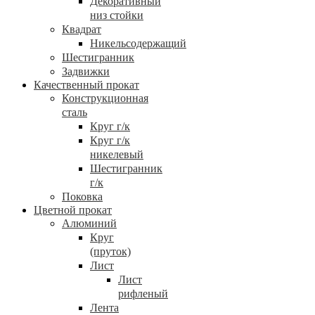
Декоративный
низ стойки
Квадрат
Никельсодержащий
Шестигранник
Задвижки
Качественный прокат
Конструкционная
сталь
Круг г/к
Круг г/к
никелевый
Шестигранник
г/к
Поковка
Цветной прокат
Алюминий
Круг
(пруток)
Лист
Лист
рифленый
Лента