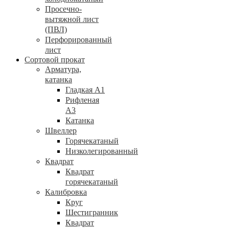
Просечно-
вытяжной лист
(ПВЛ)
Перфорированный
лист
Сортовой прокат
Арматура,
катанка
Гладкая А1
Рифленая
А3
Катанка
Швеллер
Горячекатаный
Низколегированный
Квадрат
Квадрат
горячекатаный
Калибровка
Круг
Шестигранник
Квадрат