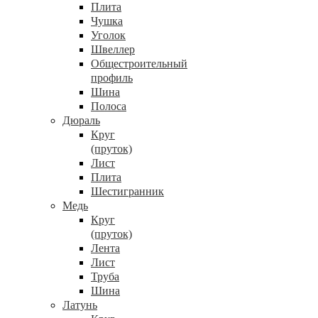
Плита
Чушка
Уголок
Швеллер
Общестроительный
профиль
Шина
Полоса
Дюраль
Круг
(пруток)
Лист
Плита
Шестигранник
Медь
Круг
(пруток)
Лента
Лист
Труба
Шина
Латунь