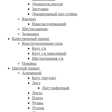
Держатель ригеля
Заглушки
Декоративный низ стойки
Квадрат
Никельсодержащий
Шестигранник
Задвижки
Качественный прокат
Конструкционная сталь
Круг г/к
Круг г/к никелевый
Шестигранник г/к
Поковка
Цветной прокат
Алюминий
Круг (пруток)
Лист
Лист рифленый
Лента
Плита
Чушка
Уголок