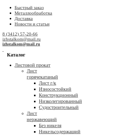
Быстрый заказ
Металлообработка
Доставка
Новости и статьи
8 (3412) 57-20-66
izhstalkom@mail.ru
izhstalkom@mail.ru
Каталог
Листовой прокат
Лист
горячекатаный
Лист г/к
Износостойкий
Конструкционный
Низколегированный
Судостроительный
Лист
нержавеющий
Без никеля
Никельсодержащий