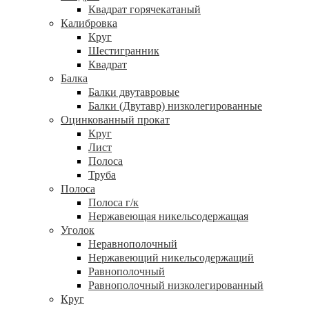
Квадрат горячекатаный
Калибровка
Круг
Шестигранник
Квадрат
Балка
Балки двутавровые
Балки (Двутавр) низколегированные
Оцинкованный прокат
Круг
Лист
Полоса
Труба
Полоса
Полоса г/к
Нержавеющая никельсодержащая
Уголок
Неравнополочный
Нержавеющий никельсодержащий
Равнополочный
Равнополочный низколегированный
Круг