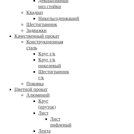
Декоративный
низ стойки
Квадрат
Никельсодержащий
Шестигранник
Задвижки
Качественный прокат
Конструкционная
сталь
Круг г/к
Круг г/к
никелевый
Шестигранник
г/к
Поковка
Цветной прокат
Алюминий
Круг
(пруток)
Лист
Лист
рифленый
Лента