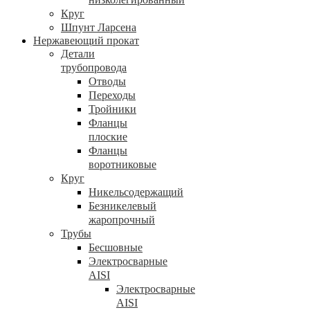
Круг
Шпунт Ларсена
Нержавеющий прокат
Детали
трубопровода
Отводы
Переходы
Тройники
Фланцы
плоские
Фланцы
воротниковые
Круг
Никельсодержащий
Безникелевый
жаропрочный
Трубы
Бесшовные
Электросварные
AISI
Электросварные
AISI