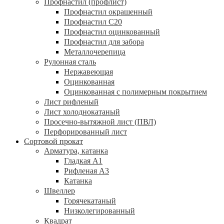
Профнастил (профлист)
Профнастил окрашенный
Профнастил С20
Профнастил оцинкованный
Профнастил для забора
Металлочерепица
Рулонная сталь
Нержавеющая
Оцинкованная
Оцинкованная с полимерным покрытием
Лист рифленый
Лист холоднокатаный
Просечно-вытяжной лист (ПВЛ)
Перфорированный лист
Сортовой прокат
Арматура, катанка
Гладкая А1
Рифленая А3
Катанка
Швеллер
Горячекатаный
Низколегированный
Квадрат