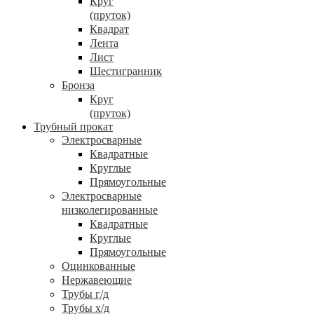
Круг
(пруток)
Квадрат
Лента
Лист
Шестигранник
Бронза
Круг
(пруток)
Трубный прокат
Электросварные
Квадратные
Круглые
Прямоугольные
Электросварные
низколегированные
Квадратные
Круглые
Прямоугольные
Оцинкованные
Нержавеющие
Трубы г/д
Трубы х/д