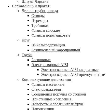
Шпунт Ларсена
Нержавеющий прокат
Детали трубопровода
Отводы
Переходы
Тройники
Фланцы плоские
Фланцы воротниковые
Круг
Никельсодержащий
Безникелевый жаропрочный
Трубы
Бесшовные
Электросварные AISI
Электросварные AISI квадратные
Электросварные AISI прямоугольные
Комплектующие для лестниц
Фланцы настенные
Стеклодержатели
Соединения поручня со стойкой
Пристенные крепления
Повороты и соединители труб
Наконечники