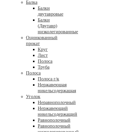
Балка
Балки
двутавровые
Балки
(Двутавр)
низколегированные
Оцинкованный
прокат
Круг
Лист
Полоса
Труба
Полоса
Полоса г/к
Нержавеющая
никельсодержащая
Уголок
Неравнополочный
Нержавеющий
никельсодержащий
Равнополочный
Равнополочный
низколегированный