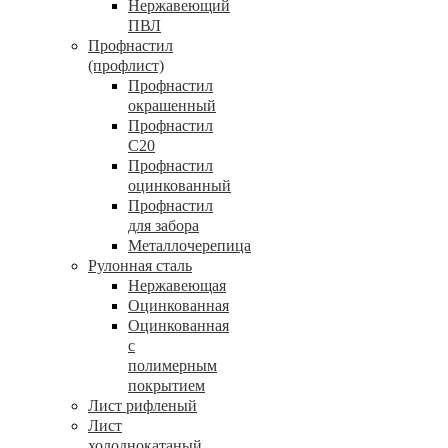
Нержавеющий
ПВЛ
Профнастил
(профлист)
Профнастил
окрашенный
Профнастил
С20
Профнастил
оцинкованный
Профнастил
для забора
Металлочерепица
Рулонная сталь
Нержавеющая
Оцинкованная
Оцинкованная
с
полимерным
покрытием
Лист рифленый
Лист
холоднокатаный