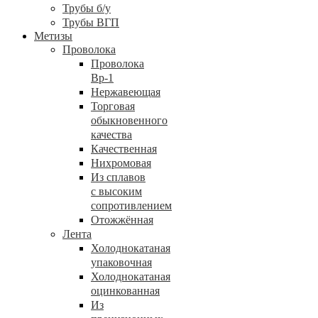
Трубы б/у
Трубы ВГП
Метизы
Проволока
Проволока
Вр-1
Нержавеющая
Торговая
обыкновенного
качества
Качественная
Нихромовая
Из сплавов
с высоким
сопротивлением
Отожжённая
Лента
Холоднокатаная
упаковочная
Холоднокатаная
оцинкованная
Из