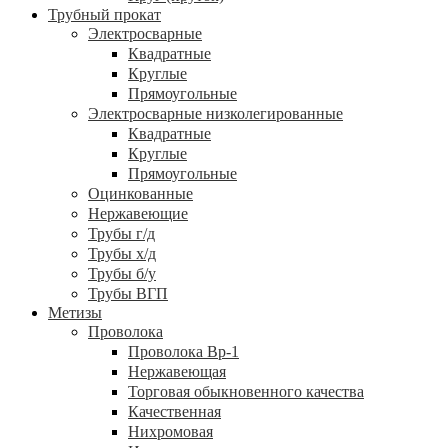
Трубный прокат
Электросварные
Квадратные
Круглые
Прямоугольные
Электросварные низколегированные
Квадратные
Круглые
Прямоугольные
Оцинкованные
Нержавеющие
Трубы г/д
Трубы х/д
Трубы б/у
Трубы ВГП
Метизы
Проволока
Проволока Вр-1
Нержавеющая
Торговая обыкновенного качества
Качественная
Нихромовая