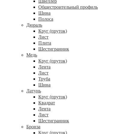
Швеллер
Общестроительный профиль
Шина
Полоса
Дюраль
Круг (пруток)
Лист
Плита
Шестигранник
Медь
Круг (пруток)
Лента
Лист
Труба
Шина
Латунь
Круг (пруток)
Квадрат
Лента
Лист
Шестигранник
Бронза
Круг (пруток)