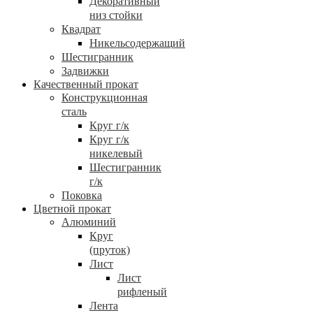
Декоративный
низ стойки
Квадрат
Никельсодержащий
Шестигранник
Задвижки
Качественный прокат
Конструкционная
сталь
Круг г/к
Круг г/к
никелевый
Шестигранник
г/к
Поковка
Цветной прокат
Алюминий
Круг
(пруток)
Лист
Лист
рифленый
Лента