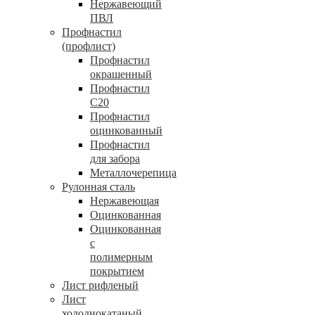
Нержавеющий
ПВЛ
Профнастил
(профлист)
Профнастил
окрашенный
Профнастил
С20
Профнастил
оцинкованный
Профнастил
для забора
Металлочерепица
Рулонная сталь
Нержавеющая
Оцинкованная
Оцинкованная
с
полимерным
покрытием
Лист рифленый
Лист
холоднокатаный