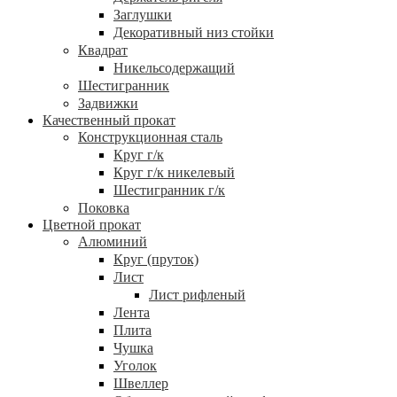
Заглушки
Декоративный низ стойки
Квадрат
Никельсодержащий
Шестигранник
Задвижки
Качественный прокат
Конструкционная сталь
Круг г/к
Круг г/к никелевый
Шестигранник г/к
Поковка
Цветной прокат
Алюминий
Круг (пруток)
Лист
Лист рифленый
Лента
Плита
Чушка
Уголок
Швеллер