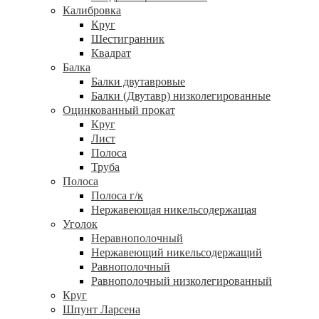
Калибровка
Круг
Шестигранник
Квадрат
Балка
Балки двутавровые
Балки (Двутавр) низколегированные
Оцинкованный прокат
Круг
Лист
Полоса
Труба
Полоса
Полоса г/к
Нержавеющая никельсодержащая
Уголок
Неравнополочный
Нержавеющий никельсодержащий
Равнополочный
Равнополочный низколегированный
Круг
Шпунт Ларсена