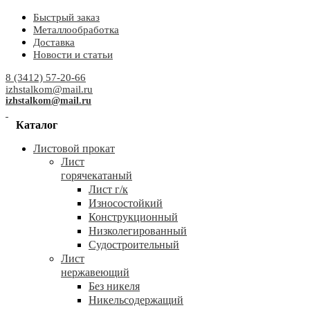
Быстрый заказ
Металлообработка
Доставка
Новости и статьи
8 (3412) 57-20-66
izhstalkom@mail.ru
izhstalkom@mail.ru
Каталог
Листовой прокат
Лист
горячекатаный
Лист г/к
Износостойкий
Конструкционный
Низколегированный
Судостроительный
Лист
нержавеющий
Без никеля
Никельсодержащий