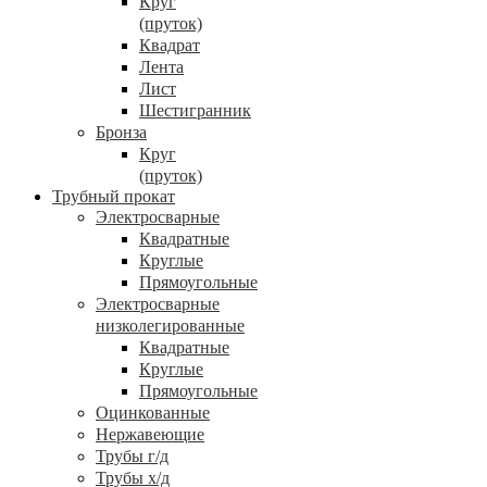
Круг
(пруток)
Квадрат
Лента
Лист
Шестигранник
Бронза
Круг
(пруток)
Трубный прокат
Электросварные
Квадратные
Круглые
Прямоугольные
Электросварные
низколегированные
Квадратные
Круглые
Прямоугольные
Оцинкованные
Нержавеющие
Трубы г/д
Трубы х/д