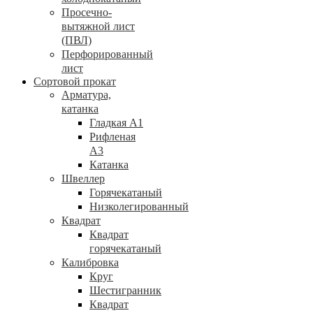
Просечно-
вытяжной лист
(ПВЛ)
Перфорированный
лист
Сортовой прокат
Арматура,
катанка
Гладкая А1
Рифленая
А3
Катанка
Швеллер
Горячекатаный
Низколегированный
Квадрат
Квадрат
горячекатаный
Калибровка
Круг
Шестигранник
Квадрат