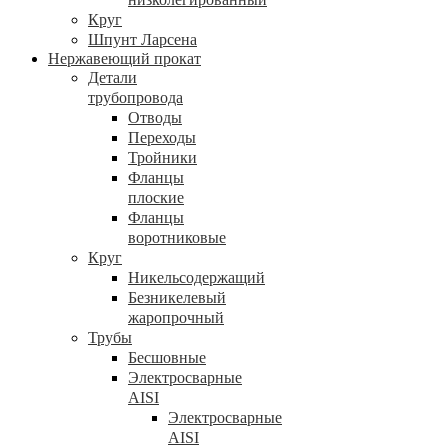
Круг
Шпунт Ларсена
Нержавеющий прокат
Детали
трубопровода
Отводы
Переходы
Тройники
Фланцы
плоские
Фланцы
воротниковые
Круг
Никельсодержащий
Безникелевый
жаропрочный
Трубы
Бесшовные
Электросварные
AISI
Электросварные
AISI