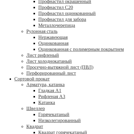
Профнастил окрашенный
Профнастил С20
Профнастил оцинкованный
Профнастил для забора
Металлочерепица
Рулонная сталь
Нержавеющая
Оцинкованная
Оцинкованная с полимерным покрытием
Лист рифленый
Лист холоднокатаный
Просечно-вытяжной лист (ПВЛ)
Перфорированный лист
Сортовой прокат
Арматура, катанка
Гладкая А1
Рифленая А3
Катанка
Швеллер
Горячекатаный
Низколегированный
Квадрат
Квадрат горячекатаный