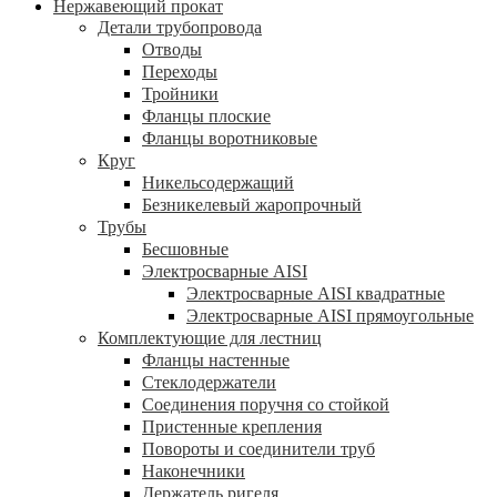
Нержавеющий прокат
Детали трубопровода
Отводы
Переходы
Тройники
Фланцы плоские
Фланцы воротниковые
Круг
Никельсодержащий
Безникелевый жаропрочный
Трубы
Бесшовные
Электросварные AISI
Электросварные AISI квадратные
Электросварные AISI прямоугольные
Комплектующие для лестниц
Фланцы настенные
Стеклодержатели
Соединения поручня со стойкой
Пристенные крепления
Повороты и соединители труб
Наконечники
Держатель ригеля