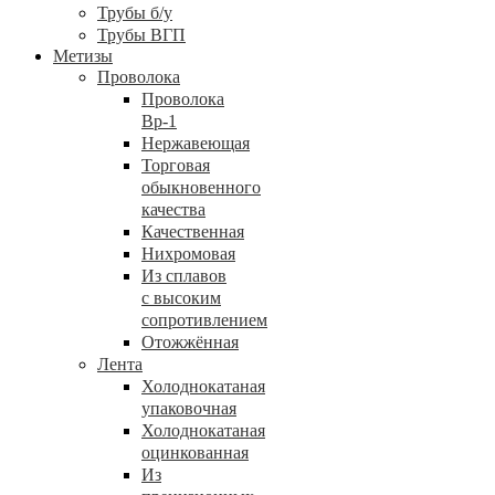
Трубы б/у
Трубы ВГП
Метизы
Проволока
Проволока
Вр-1
Нержавеющая
Торговая
обыкновенного
качества
Качественная
Нихромовая
Из сплавов
с высоким
сопротивлением
Отожжённая
Лента
Холоднокатаная
упаковочная
Холоднокатаная
оцинкованная
Из