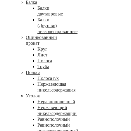
Балка
Балки
двутавровые
Балки
(Двутавр)
низколегированные
Оцинкованный
прокат
Круг
Лист
Полоса
Труба
Полоса
Полоса г/к
Нержавеющая
никельсодержащая
Уголок
Неравнополочный
Нержавеющий
никельсодержащий
Равнополочный
Равнополочный
низколегированный