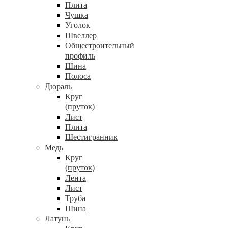
Плита
Чушка
Уголок
Швеллер
Общестроительный
профиль
Шина
Полоса
Дюраль
Круг
(пруток)
Лист
Плита
Шестигранник
Медь
Круг
(пруток)
Лента
Лист
Труба
Шина
Латунь