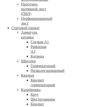
Просечно-
вытяжной лист
(ПВЛ)
Перфорированный
лист
Сортовой прокат
Арматура,
катанка
Гладкая А1
Рифленая
А3
Катанка
Швеллер
Горячекатаный
Низколегированный
Квадрат
Квадрат
горячекатаный
Калибровка
Круг
Шестигранник
Квадрат