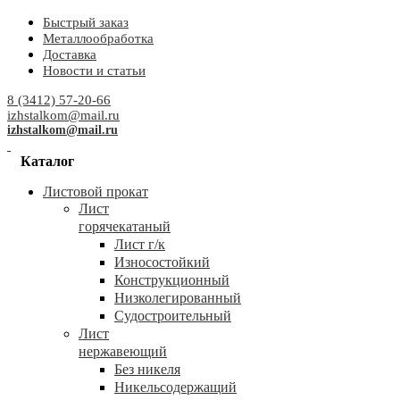
Быстрый заказ
Металлообработка
Доставка
Новости и статьи
8 (3412) 57-20-66
izhstalkom@mail.ru
izhstalkom@mail.ru
Каталог
Листовой прокат
Лист
горячекатаный
Лист г/к
Износостойкий
Конструкционный
Низколегированный
Судостроительный
Лист
нержавеющий
Без никеля
Никельсодержащий