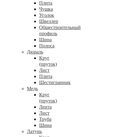
Плита
Чушка
Уголок
Швеллер
Общестроительный
профиль
Шина
Полоса
Дюраль
Круг
(пруток)
Лист
Плита
Шестигранник
Медь
Круг
(пруток)
Лента
Лист
Труба
Шина
Латунь