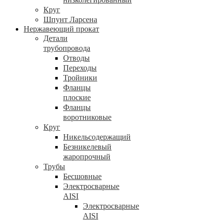
Круг
Шпунт Ларсена
Нержавеющий прокат
Детали
трубопровода
Отводы
Переходы
Тройники
Фланцы
плоские
Фланцы
воротниковые
Круг
Никельсодержащий
Безникелевый
жаропрочный
Трубы
Бесшовные
Электросварные
AISI
Электросварные
AISI