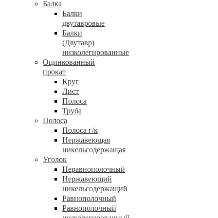
Балка
Балки
двутавровые
Балки
(Двутавр)
низколегированные
Оцинкованный
прокат
Круг
Лист
Полоса
Труба
Полоса
Полоса г/к
Нержавеющая
никельсодержащая
Уголок
Неравнополочный
Нержавеющий
никельсодержащий
Равнополочный
Равнополочный
низколегированный