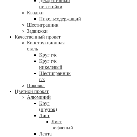
Декоративный
низ стойки
Квадрат
Никельсодержащий
Шестигранник
Задвижки
Качественный прокат
Конструкционная
сталь
Круг г/к
Круг г/к
никелевый
Шестигранник
г/к
Поковка
Цветной прокат
Алюминий
Круг
(пруток)
Лист
Лист
рифленый
Лента