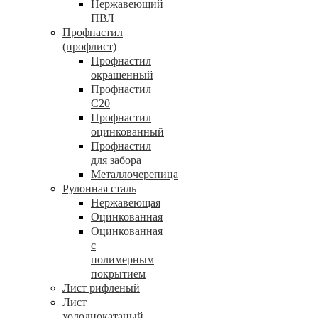
Нержавеющий
ПВЛ
Профнастил
(профлист)
Профнастил
окрашенный
Профнастил
С20
Профнастил
оцинкованный
Профнастил
для забора
Металлочерепица
Рулонная сталь
Нержавеющая
Оцинкованная
Оцинкованная
с
полимерным
покрытием
Лист рифленый
Лист
холоднокатаный