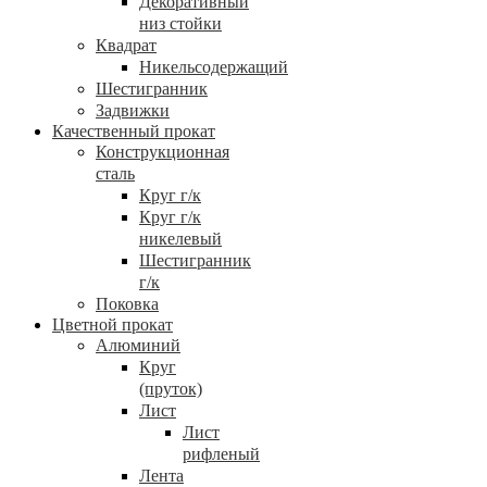
Декоративный
низ стойки
Квадрат
Никельсодержащий
Шестигранник
Задвижки
Качественный прокат
Конструкционная
сталь
Круг г/к
Круг г/к
никелевый
Шестигранник
г/к
Поковка
Цветной прокат
Алюминий
Круг
(пруток)
Лист
Лист
рифленый
Лента