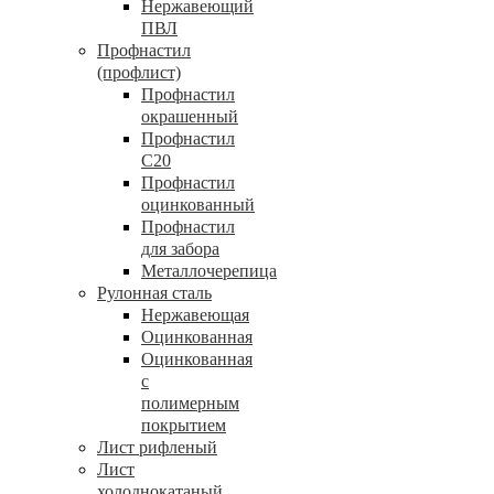
Нержавеющий
ПВЛ
Профнастил
(профлист)
Профнастил
окрашенный
Профнастил
С20
Профнастил
оцинкованный
Профнастил
для забора
Металлочерепица
Рулонная сталь
Нержавеющая
Оцинкованная
Оцинкованная
с
полимерным
покрытием
Лист рифленый
Лист
холоднокатаный