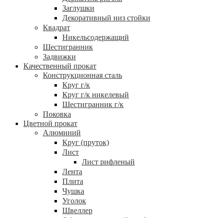
Заглушки
Декоративный низ стойки
Квадрат
Никельсодержащий
Шестигранник
Задвижки
Качественный прокат
Конструкционная сталь
Круг г/к
Круг г/к никелевый
Шестигранник г/к
Поковка
Цветной прокат
Алюминий
Круг (пруток)
Лист
Лист рифленый
Лента
Плита
Чушка
Уголок
Швеллер