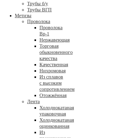
Трубы б/у
Трубы ВГП
Метизы
Проволока
Проволока
Вр-1
Нержавеющая
Торговая
обыкновенного
качества
Качественная
Нихромовая
Из сплавов
с высоким
сопротивлением
Отожжённая
Лента
Холоднокатаная
упаковочная
Холоднокатаная
оцинкованная
Из