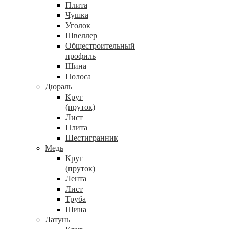
Плита
Чушка
Уголок
Швеллер
Общестроительный
профиль
Шина
Полоса
Дюраль
Круг
(пруток)
Лист
Плита
Шестигранник
Медь
Круг
(пруток)
Лента
Лист
Труба
Шина
Латунь