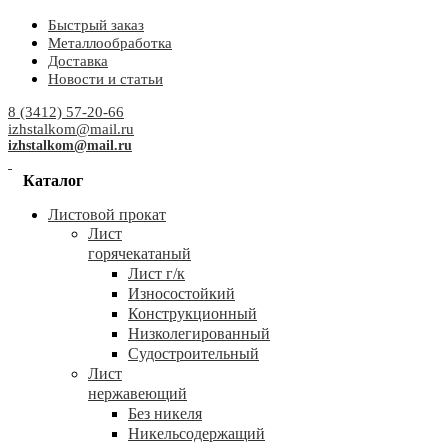
Быстрый заказ
Металлообработка
Доставка
Новости и статьи
8 (3412) 57-20-66
izhstalkom@mail.ru
izhstalkom@mail.ru
Каталог
Листовой прокат
Лист
горячекатаный
Лист г/к
Износостойкий
Конструкционный
Низколегированный
Судостроительный
Лист
нержавеющий
Без никеля
Никельсодержащий