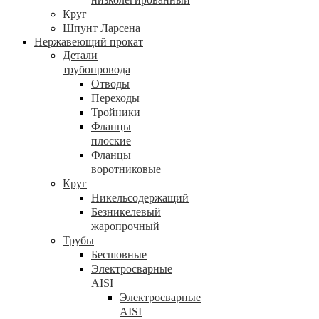
Круг
Шпунт Ларсена
Нержавеющий прокат
Детали
трубопровода
Отводы
Переходы
Тройники
Фланцы
плоские
Фланцы
воротниковые
Круг
Никельсодержащий
Безникелевый
жаропрочный
Трубы
Бесшовные
Электросварные
AISI
Электросварные
AISI