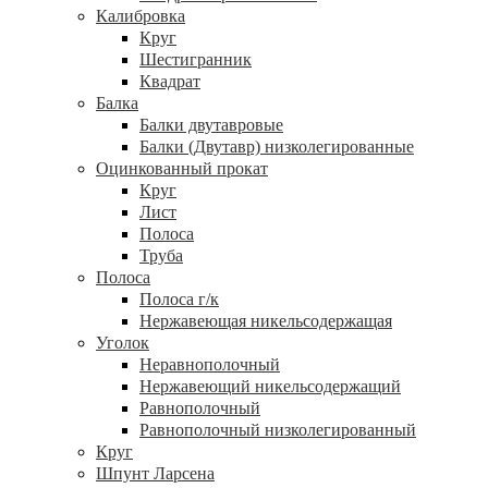
Калибровка
Круг
Шестигранник
Квадрат
Балка
Балки двутавровые
Балки (Двутавр) низколегированные
Оцинкованный прокат
Круг
Лист
Полоса
Труба
Полоса
Полоса г/к
Нержавеющая никельсодержащая
Уголок
Неравнополочный
Нержавеющий никельсодержащий
Равнополочный
Равнополочный низколегированный
Круг
Шпунт Ларсена