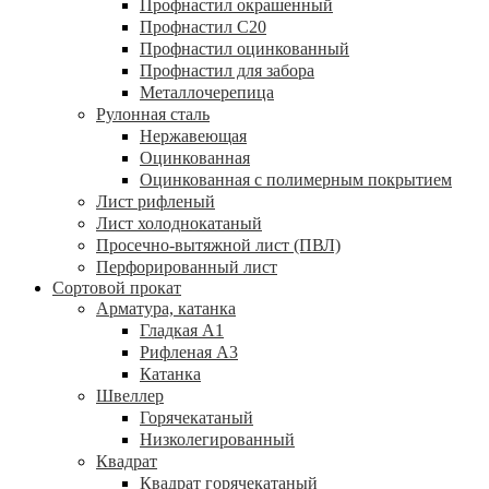
Профнастил окрашенный
Профнастил С20
Профнастил оцинкованный
Профнастил для забора
Металлочерепица
Рулонная сталь
Нержавеющая
Оцинкованная
Оцинкованная с полимерным покрытием
Лист рифленый
Лист холоднокатаный
Просечно-вытяжной лист (ПВЛ)
Перфорированный лист
Сортовой прокат
Арматура, катанка
Гладкая А1
Рифленая А3
Катанка
Швеллер
Горячекатаный
Низколегированный
Квадрат
Квадрат горячекатаный