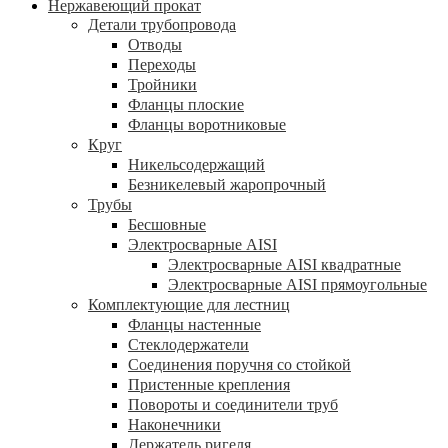
Нержавеющий прокат
Детали трубопровода
Отводы
Переходы
Тройники
Фланцы плоские
Фланцы воротниковые
Круг
Никельсодержащий
Безникелевый жаропрочный
Трубы
Бесшовные
Электросварные AISI
Электросварные AISI квадратные
Электросварные AISI прямоугольные
Комплектующие для лестниц
Фланцы настенные
Стеклодержатели
Соединения поручня со стойкой
Пристенные крепления
Повороты и соединители труб
Наконечники
Держатель ригеля