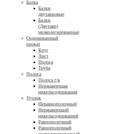
Балка
Балки
двутавровые
Балки
(Двутавр)
низколегированные
Оцинкованный
прокат
Круг
Лист
Полоса
Труба
Полоса
Полоса г/к
Нержавеющая
никельсодержащая
Уголок
Неравнополочный
Нержавеющий
никельсодержащий
Равнополочный
Равнополочный
низколегированный