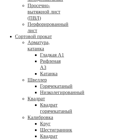
Просечно-
вытяжной лист
(ПВЛ)
Перфорированный
лист
Сортовой прокат
Арматура,
катанка
Гладкая А1
Рифленая
А3
Катанка
Швеллер
Горячекатаный
Низколегированный
Квадрат
Квадрат
горячекатаный
Калибровка
Круг
Шестигранник
Квадрат