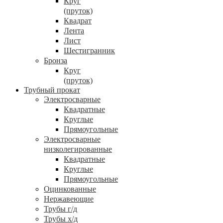
Круг
(пруток)
Квадрат
Лента
Лист
Шестигранник
Бронза
Круг
(пруток)
Трубный прокат
Электросварные
Квадратные
Круглые
Прямоугольные
Электросварные
низколегированные
Квадратные
Круглые
Прямоугольные
Оцинкованные
Нержавеющие
Трубы г/д
Трубы х/д