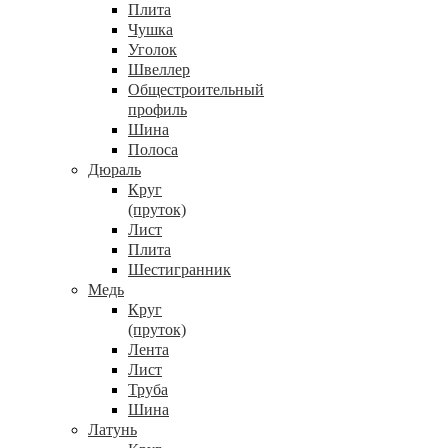
Плита
Чушка
Уголок
Швеллер
Общестроительный
профиль
Шина
Полоса
Дюраль
Круг
(пруток)
Лист
Плита
Шестигранник
Медь
Круг
(пруток)
Лента
Лист
Труба
Шина
Латунь