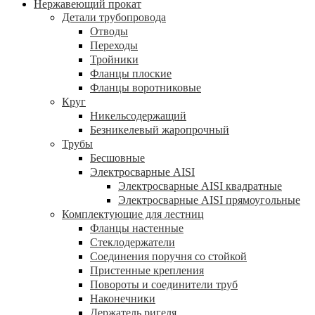
Нержавеющий прокат
Детали трубопровода
Отводы
Переходы
Тройники
Фланцы плоские
Фланцы воротниковые
Круг
Никельсодержащий
Безникелевый жаропрочный
Трубы
Бесшовные
Электросварные AISI
Электросварные AISI квадратные
Электросварные AISI прямоугольные
Комплектующие для лестниц
Фланцы настенные
Стеклодержатели
Соединения поручня со стойкой
Пристенные крепления
Повороты и соединители труб
Наконечники
Держатель ригеля