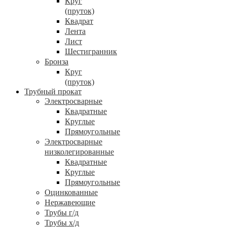
Круг
(пруток)
Квадрат
Лента
Лист
Шестигранник
Бронза
Круг
(пруток)
Трубный прокат
Электросварные
Квадратные
Круглые
Прямоугольные
Электросварные
низколегированные
Квадратные
Круглые
Прямоугольные
Оцинкованные
Нержавеющие
Трубы г/д
Трубы х/д