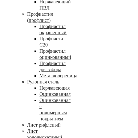
Нержавеющий
ПВЛ
Профнастил
(профлист)
Профнастил
окрашенный
Профнастил
С20
Профнастил
оцинкованный
Профнастил
для забора
Металлочерепица
Рулонная сталь
Нержавеющая
Оцинкованная
Оцинкованная
с
полимерным
покрытием
Лист рифленый
Лист
холоднокатаный