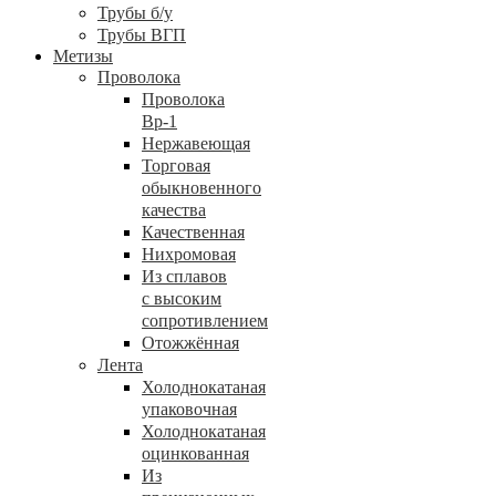
Трубы б/у
Трубы ВГП
Метизы
Проволока
Проволока
Вр-1
Нержавеющая
Торговая
обыкновенного
качества
Качественная
Нихромовая
Из сплавов
с высоким
сопротивлением
Отожжённая
Лента
Холоднокатаная
упаковочная
Холоднокатаная
оцинкованная
Из