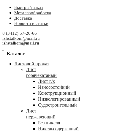
Быстрый заказ
Металлообработка
Доставка
Новости и статьи
8 (3412) 57-20-66
izhstalkom@mail.ru
izhstalkom@mail.ru
Каталог
Листовой прокат
Лист
горячекатаный
Лист г/к
Износостойкий
Конструкционный
Низколегированный
Судостроительный
Лист
нержавеющий
Без никеля
Никельсодержащий