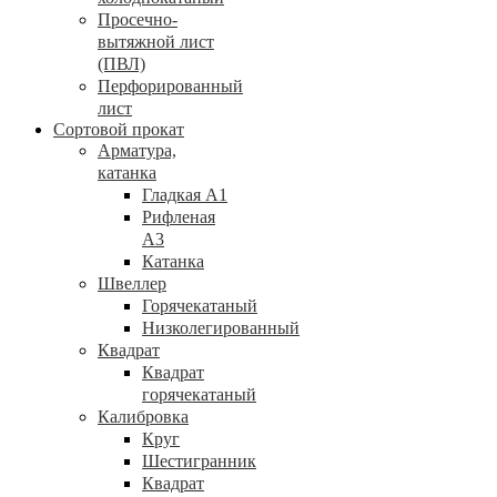
Просечно-
вытяжной лист
(ПВЛ)
Перфорированный
лист
Сортовой прокат
Арматура,
катанка
Гладкая А1
Рифленая
А3
Катанка
Швеллер
Горячекатаный
Низколегированный
Квадрат
Квадрат
горячекатаный
Калибровка
Круг
Шестигранник
Квадрат