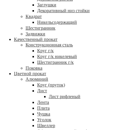
Заглушки
Декоративный низ стойки
Квадрат
Никельсодержащий
Шестигранник
Задвижки
Качественный прокат
Конструкционная сталь
Круг г/к
Круг г/к никелевый
Шестигранник г/к
Поковка
Цветной прокат
Алюминий
Круг (пруток)
Лист
Лист рифленый
Лента
Плита
Чушка
Уголок
Швеллер