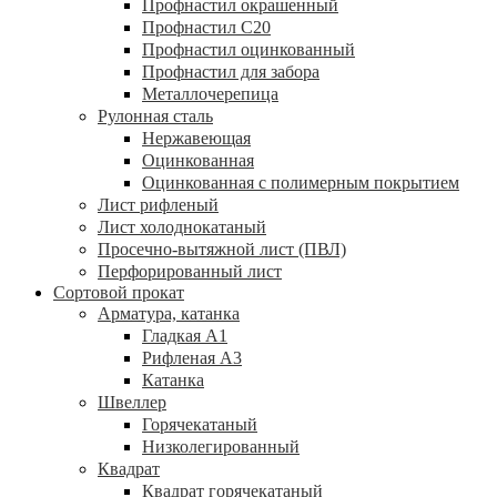
Профнастил окрашенный
Профнастил С20
Профнастил оцинкованный
Профнастил для забора
Металлочерепица
Рулонная сталь
Нержавеющая
Оцинкованная
Оцинкованная с полимерным покрытием
Лист рифленый
Лист холоднокатаный
Просечно-вытяжной лист (ПВЛ)
Перфорированный лист
Сортовой прокат
Арматура, катанка
Гладкая А1
Рифленая А3
Катанка
Швеллер
Горячекатаный
Низколегированный
Квадрат
Квадрат горячекатаный