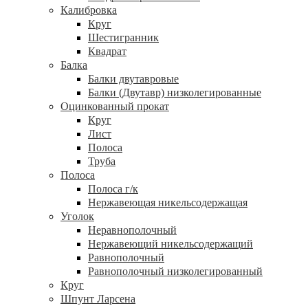
Калибровка
Круг
Шестигранник
Квадрат
Балка
Балки двутавровые
Балки (Двутавр) низколегированные
Оцинкованный прокат
Круг
Лист
Полоса
Труба
Полоса
Полоса г/к
Нержавеющая никельсодержащая
Уголок
Неравнополочный
Нержавеющий никельсодержащий
Равнополочный
Равнополочный низколегированный
Круг
Шпунт Ларсена