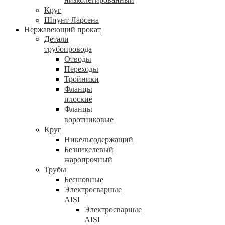
Круг
Шпунт Ларсена
Нержавеющий прокат
Детали
трубопровода
Отводы
Переходы
Тройники
Фланцы
плоские
Фланцы
воротниковые
Круг
Никельсодержащий
Безникелевый
жаропрочный
Трубы
Бесшовные
Электросварные
AISI
Электросварные
AISI