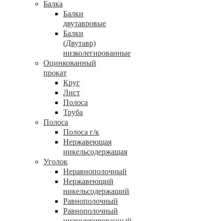
Балка
Балки
двутавровые
Балки
(Двутавр)
низколегированные
Оцинкованный
прокат
Круг
Лист
Полоса
Труба
Полоса
Полоса г/к
Нержавеющая
никельсодержащая
Уголок
Неравнополочный
Нержавеющий
никельсодержащий
Равнополочный
Равнополочный
низколегированный