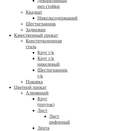
Декоративный
низ стойки
Квадрат
Никельсодержащий
Шестигранник
Задвижки
Качественный прокат
Конструкционная
сталь
Круг г/к
Круг г/к
никелевый
Шестигранник
г/к
Поковка
Цветной прокат
Алюминий
Круг
(пруток)
Лист
Лист
рифленый
Лента