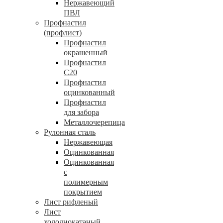
Нержавеющий
ПВЛ
Профнастил
(профлист)
Профнастил
окрашенный
Профнастил
С20
Профнастил
оцинкованный
Профнастил
для забора
Металлочерепица
Рулонная сталь
Нержавеющая
Оцинкованная
Оцинкованная
с
полимерным
покрытием
Лист рифленый
Лист
холоднокатаный