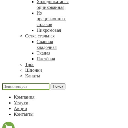
Холоднокатаная
оцинкованная
Из
прецизионных
сплавов
Нихромовая
Сетка стальная
Сварная
кладочная
Тканая
Плетёная
Трос
Шпонки
Канаты
Поиск
Компания
Услуги
Акции
Контакты