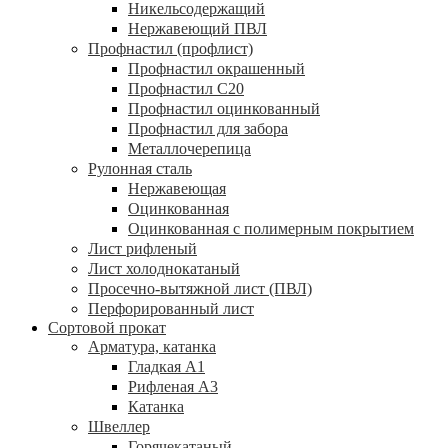
Никельсодержащий
Нержавеющий ПВЛ
Профнастил (профлист)
Профнастил окрашенный
Профнастил С20
Профнастил оцинкованный
Профнастил для забора
Металлочерепица
Рулонная сталь
Нержавеющая
Оцинкованная
Оцинкованная с полимерным покрытием
Лист рифленый
Лист холоднокатаный
Просечно-вытяжной лист (ПВЛ)
Перфорированный лист
Сортовой прокат
Арматура, катанка
Гладкая А1
Рифленая А3
Катанка
Швеллер
Горячекатаный