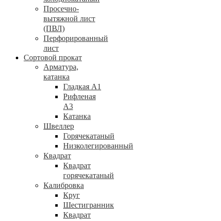
Просечно-
вытяжной лист
(ПВЛ)
Перфорированный
лист
Сортовой прокат
Арматура,
катанка
Гладкая А1
Рифленая
А3
Катанка
Швеллер
Горячекатаный
Низколегированный
Квадрат
Квадрат
горячекатаный
Калибровка
Круг
Шестигранник
Квадрат