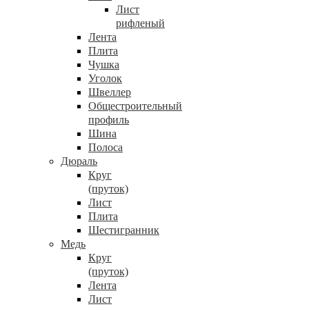
Лист
рифленый
Лента
Плита
Чушка
Уголок
Швеллер
Общестроительный
профиль
Шина
Полоса
Дюраль
Круг
(пруток)
Лист
Плита
Шестигранник
Медь
Круг
(пруток)
Лента
Лист