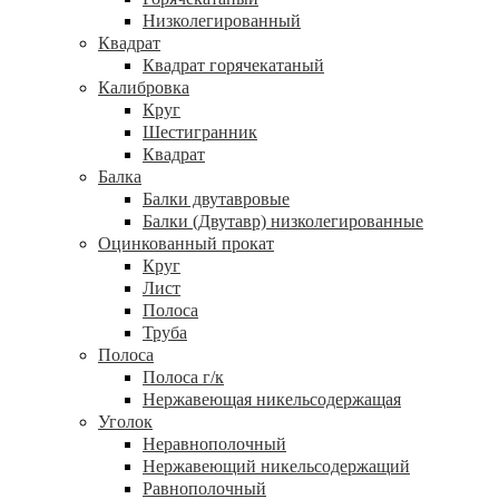
Низколегированный
Квадрат
Квадрат горячекатаный
Калибровка
Круг
Шестигранник
Квадрат
Балка
Балки двутавровые
Балки (Двутавр) низколегированные
Оцинкованный прокат
Круг
Лист
Полоса
Труба
Полоса
Полоса г/к
Нержавеющая никельсодержащая
Уголок
Неравнополочный
Нержавеющий никельсодержащий
Равнополочный