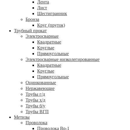
Лента
Лист
Шестигранник
Бронза
Круг (пруток)
Трубный прокат
Электросварные
Квадратные
Круглые
Прямоугольные
Электросварные низколегированные
Квадратные
Круглые
Прямоугольные
Оцинкованные
Нержавеющие
Трубы г/д
Трубы х/д
Трубы б/у
Трубы ВГП
Метизы
Проволока
Проволока Вр-1