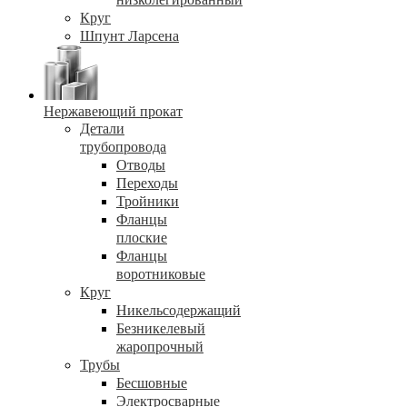
Круг
Шпунт Ларсена
Нержавеющий прокат
Детали
трубопровода
Отводы
Переходы
Тройники
Фланцы
плоские
Фланцы
воротниковые
Круг
Никельсодержащий
Безникелевый
жаропрочный
Трубы
Бесшовные
Электросварные