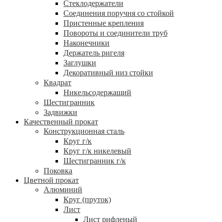
Стеклодержатели
Соединения поручня со стойкой
Пристенные крепления
Повороты и соединители труб
Наконечники
Держатель ригеля
Заглушки
Декоративный низ стойки
Квадрат
Никельсодержащий
Шестигранник
Задвижки
Качественный прокат
Конструкционная сталь
Круг г/к
Круг г/к никелевый
Шестигранник г/к
Поковка
Цветной прокат
Алюминий
Круг (пруток)
Лист
Лист рифленый