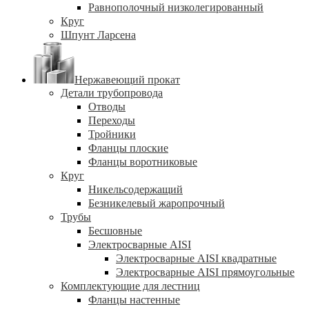
Равнополочный низколегированный
Круг
Шпунт Ларсена
Нержавеющий прокат
Детали трубопровода
Отводы
Переходы
Тройники
Фланцы плоские
Фланцы воротниковые
Круг
Никельсодержащий
Безникелевый жаропрочный
Трубы
Бесшовные
Электросварные AISI
Электросварные AISI квадратные
Электросварные AISI прямоугольные
Комплектующие для лестниц
Фланцы настенные