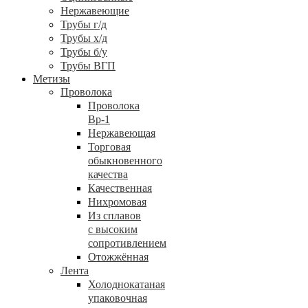
Нержавеющие
Трубы г/д
Трубы х/д
Трубы б/у
Трубы ВГП
Метизы
Проволока
Проволока
Вр-1
Нержавеющая
Торговая
обыкновенного
качества
Качественная
Нихромовая
Из сплавов
с высоким
сопротивлением
Отожжённая
Лента
Холоднокатаная
упаковочная