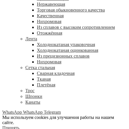
Нержавеющая
Торговая обыкновенного качества
Качественная
Нихромовая
Из сплавов с высоким сопротивлением
Отожжённая
Лента
Холоднокатаная упаковочная
Холоднокатаная оцинкованная
Из прецизионных сплавов
Нихромовая
Сетка стальная
Сварная кладочная
Тканая
Плетёная
Трос
Шпонки
Канаты
WhatsApp
WhatsApp
Telegram
Мы используем cookies для улучшения работы на нашем
сайте.
Принять