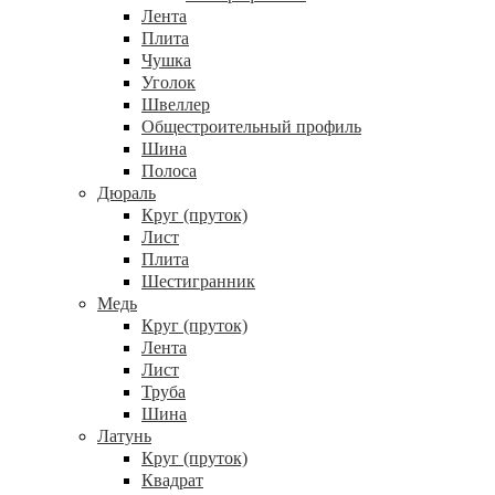
Лента
Плита
Чушка
Уголок
Швеллер
Общестроительный профиль
Шина
Полоса
Дюраль
Круг (пруток)
Лист
Плита
Шестигранник
Медь
Круг (пруток)
Лента
Лист
Труба
Шина
Латунь
Круг (пруток)
Квадрат