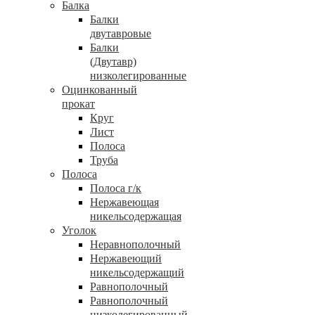
Балка
Балки
двутавровые
Балки
(Двутавр)
низколегированные
Оцинкованный
прокат
Круг
Лист
Полоса
Труба
Полоса
Полоса г/к
Нержавеющая
никельсодержащая
Уголок
Неравнополочный
Нержавеющий
никельсодержащий
Равнополочный
Равнополочный
низколегированный