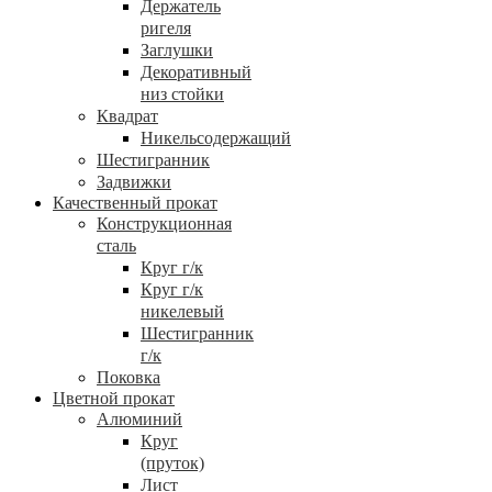
Держатель
ригеля
Заглушки
Декоративный
низ стойки
Квадрат
Никельсодержащий
Шестигранник
Задвижки
Качественный прокат
Конструкционная
сталь
Круг г/к
Круг г/к
никелевый
Шестигранник
г/к
Поковка
Цветной прокат
Алюминий
Круг
(пруток)
Лист