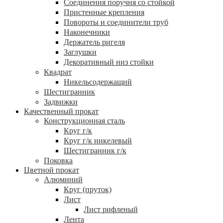
Соединения поручня со стойкой
Пристенные крепления
Повороты и соединители труб
Наконечники
Держатель ригеля
Заглушки
Декоративный низ стойки
Квадрат
Никельсодержащий
Шестигранник
Задвижки
Качественный прокат
Конструкционная сталь
Круг г/к
Круг г/к никелевый
Шестигранник г/к
Поковка
Цветной прокат
Алюминий
Круг (пруток)
Лист
Лист рифленый
Лента