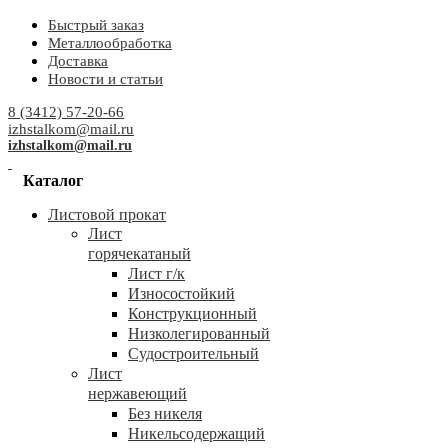
Быстрый заказ
Металлообработка
Доставка
Новости и статьи
8 (3412) 57-20-66
izhstalkom@mail.ru
izhstalkom@mail.ru
Каталог
Листовой прокат
Лист
горячекатаный
Лист г/к
Износостойкий
Конструкционный
Низколегированный
Судостроительный
Лист
нержавеющий
Без никеля
Никельсодержащий