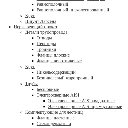
Равнополочный
Равнополочный низколегированный
Круг
Шпунт Ларсена
Нержавеющий прокат
Детали трубопровода
Отводы
Переходы
Тройники
Фланцы плоские
Фланцы воротниковые
Круг
Никельсодержащий
Безникелевый жаропрочный
Трубы
Бесшовные
Электросварные AISI
Электросварные AISI квадратные
Электросварные AISI прямоугольные
Комплектующие для лестниц
Фланцы настенные
Стеклодержатели