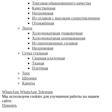
Торговая обыкновенного качества
Качественная
Нихромовая
Из сплавов с высоким сопротивлением
Отожжённая
Лента
Холоднокатаная упаковочная
Холоднокатаная оцинкованная
Из прецизионных сплавов
Нихромовая
Сетка стальная
Сварная кладочная
Тканая
Плетёная
Трос
Шпонки
Канаты
WhatsApp
WhatsApp
Telegram
Мы используем cookies для улучшения работы на нашем
сайте.
Принять