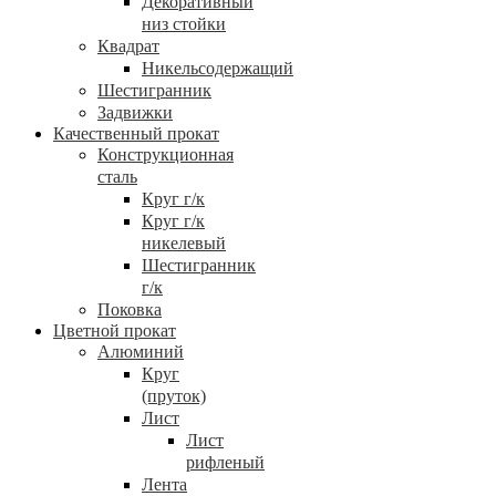
Декоративный
низ стойки
Квадрат
Никельсодержащий
Шестигранник
Задвижки
Качественный прокат
Конструкционная
сталь
Круг г/к
Круг г/к
никелевый
Шестигранник
г/к
Поковка
Цветной прокат
Алюминий
Круг
(пруток)
Лист
Лист
рифленый
Лента