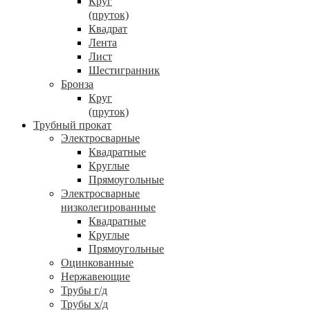
Круг
(пруток)
Квадрат
Лента
Лист
Шестигранник
Бронза
Круг
(пруток)
Трубный прокат
Электросварные
Квадратные
Круглые
Прямоугольные
Электросварные
низколегированные
Квадратные
Круглые
Прямоугольные
Оцинкованные
Нержавеющие
Трубы г/д
Трубы х/д