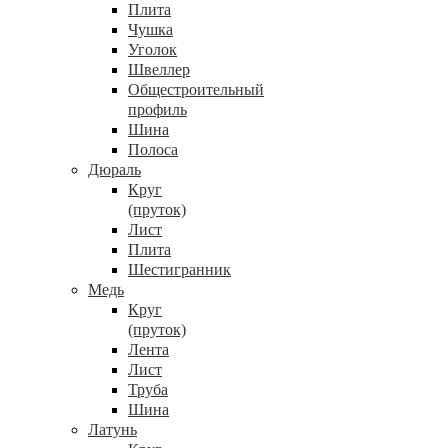
Плита
Чушка
Уголок
Швеллер
Общестроительный
профиль
Шина
Полоса
Дюраль
Круг
(пруток)
Лист
Плита
Шестигранник
Медь
Круг
(пруток)
Лента
Лист
Труба
Шина
Латунь