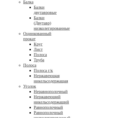
Балка
Балки
двутавровые
Балки
(Двутавр)
низколегированные
Оцинкованный
прокат
Круг
Лист
Полоса
Труба
Полоса
Полоса г/к
Нержавеющая
никельсодержащая
Уголок
Неравнополочный
Нержавеющий
никельсодержащий
Равнополочный
Равнополочный
низколегированный