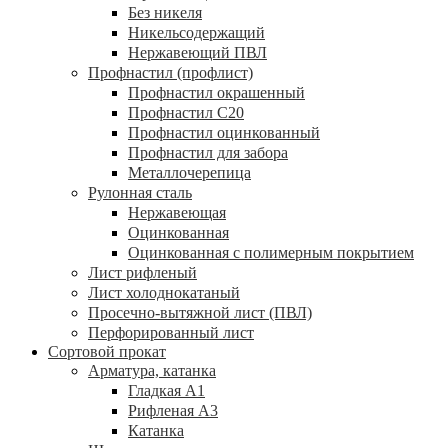
Без никеля
Никельсодержащий
Нержавеющий ПВЛ
Профнастил (профлист)
Профнастил окрашенный
Профнастил С20
Профнастил оцинкованный
Профнастил для забора
Металлочерепица
Рулонная сталь
Нержавеющая
Оцинкованная
Оцинкованная с полимерным покрытием
Лист рифленый
Лист холоднокатаный
Просечно-вытяжной лист (ПВЛ)
Перфорированный лист
Сортовой прокат
Арматура, катанка
Гладкая А1
Рифленая А3
Катанка