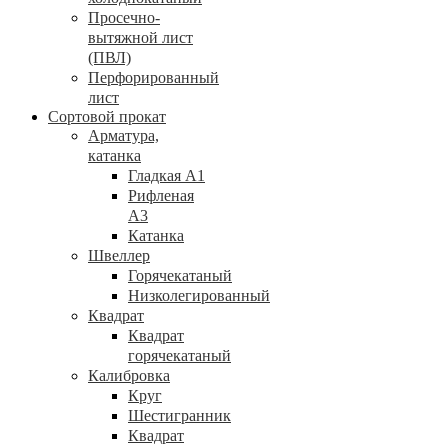
Просечно-
вытяжной лист
(ПВЛ)
Перфорированный
лист
Сортовой прокат
Арматура,
катанка
Гладкая А1
Рифленая
А3
Катанка
Швеллер
Горячекатаный
Низколегированный
Квадрат
Квадрат
горячекатаный
Калибровка
Круг
Шестигранник
Квадрат