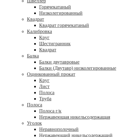
Швеллер
Горячекатаный
Низколегированный
Квадрат
Квадрат горячекатаный
Калибровка
Круг
Шестигранник
Квадрат
Балка
Балки двутавровые
Балки (Двутавр) низколегированные
Оцинкованный прокат
Круг
Лист
Полоса
Труба
Полоса
Полоса г/к
Нержавеющая никельсодержащая
Уголок
Неравнополочный
Нержавеющий никельсодержащий