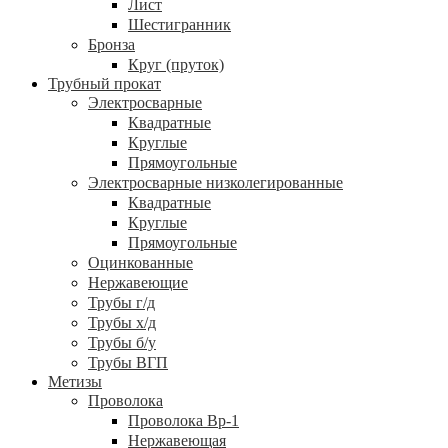
Лист
Шестигранник
Бронза
Круг (пруток)
Трубный прокат
Электросварные
Квадратные
Круглые
Прямоугольные
Электросварные низколегированные
Квадратные
Круглые
Прямоугольные
Оцинкованные
Нержавеющие
Трубы г/д
Трубы х/д
Трубы б/у
Трубы ВГП
Метизы
Проволока
Проволока Вр-1
Нержавеющая