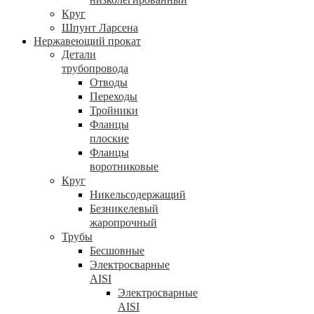
Круг
Шпунт Ларсена
Нержавеющий прокат
Детали
трубопровода
Отводы
Переходы
Тройники
Фланцы
плоские
Фланцы
воротниковые
Круг
Никельсодержащий
Безникелевый
жаропрочный
Трубы
Бесшовные
Электросварные
AISI
Электросварные
AISI