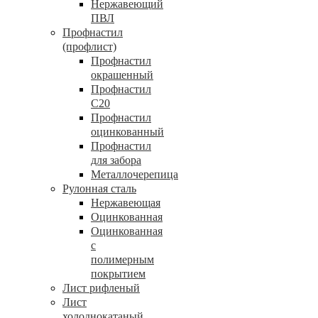
Нержавеющий
ПВЛ
Профнастил
(профлист)
Профнастил
окрашенный
Профнастил
С20
Профнастил
оцинкованный
Профнастил
для забора
Металлочерепица
Рулонная сталь
Нержавеющая
Оцинкованная
Оцинкованная
с
полимерным
покрытием
Лист рифленый
Лист
холоднокатаный