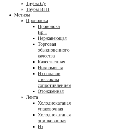
Трубы б/у
Трубы ВГП
Метизы
Проволока
Проволока
Вр-1
Нержавеющая
Торговая
обыкновенного
качества
Качественная
Нихромовая
Из сплавов
с высоким
сопротивлением
Отожжённая
Лента
Холоднокатаная
упаковочная
Холоднокатаная
оцинкованная
Из