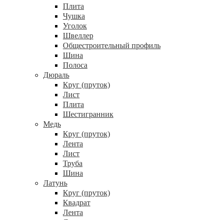
Плита
Чушка
Уголок
Швеллер
Общестроительный профиль
Шина
Полоса
Дюраль
Круг (пруток)
Лист
Плита
Шестигранник
Медь
Круг (пруток)
Лента
Лист
Труба
Шина
Латунь
Круг (пруток)
Квадрат
Лента