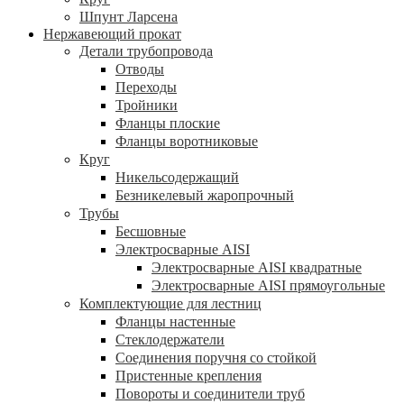
Шпунт Ларсена
Нержавеющий прокат
Детали трубопровода
Отводы
Переходы
Тройники
Фланцы плоские
Фланцы воротниковые
Круг
Никельсодержащий
Безникелевый жаропрочный
Трубы
Бесшовные
Электросварные AISI
Электросварные AISI квадратные
Электросварные AISI прямоугольные
Комплектующие для лестниц
Фланцы настенные
Стеклодержатели
Соединения поручня со стойкой
Пристенные крепления
Повороты и соединители труб