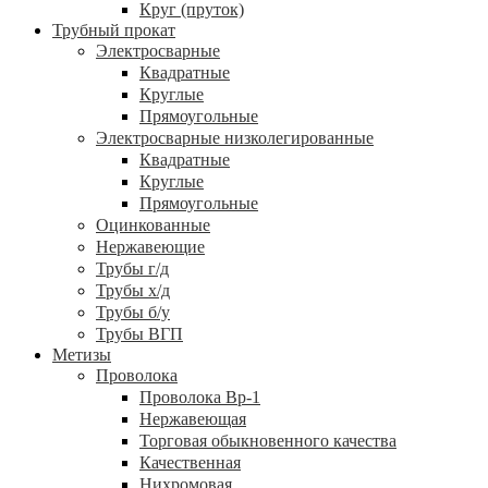
Круг (пруток)
Трубный прокат
Электросварные
Квадратные
Круглые
Прямоугольные
Электросварные низколегированные
Квадратные
Круглые
Прямоугольные
Оцинкованные
Нержавеющие
Трубы г/д
Трубы х/д
Трубы б/у
Трубы ВГП
Метизы
Проволока
Проволока Вр-1
Нержавеющая
Торговая обыкновенного качества
Качественная
Нихромовая