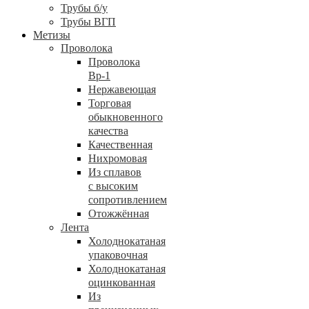
Трубы б/у
Трубы ВГП
Метизы
Проволока
Проволока
Вр-1
Нержавеющая
Торговая
обыкновенного
качества
Качественная
Нихромовая
Из сплавов
с высоким
сопротивлением
Отожжённая
Лента
Холоднокатаная
упаковочная
Холоднокатаная
оцинкованная
Из