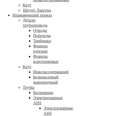
Круг
Шпунт Ларсена
Нержавеющий прокат
Детали
трубопровода
Отводы
Переходы
Тройники
Фланцы
плоские
Фланцы
воротниковые
Круг
Никельсодержащий
Безникелевый
жаропрочный
Трубы
Бесшовные
Электросварные
AISI
Электросварные
AISI