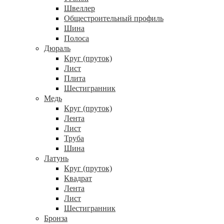
Швеллер
Общестроительный профиль
Шина
Полоса
Дюраль
Круг (пруток)
Лист
Плита
Шестигранник
Медь
Круг (пруток)
Лента
Лист
Труба
Шина
Латунь
Круг (пруток)
Квадрат
Лента
Лист
Шестигранник
Бронза