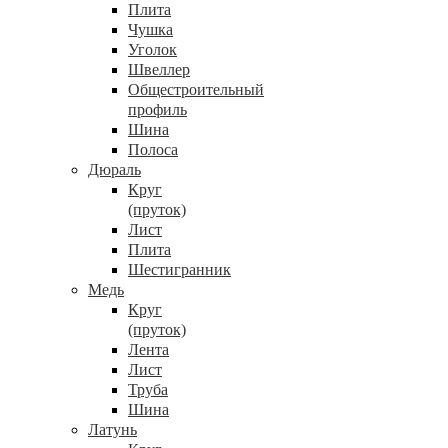
Плита
Чушка
Уголок
Швеллер
Общестроительный
профиль
Шина
Полоса
Дюраль
Круг
(пруток)
Лист
Плита
Шестигранник
Медь
Круг
(пруток)
Лента
Лист
Труба
Шина
Латунь