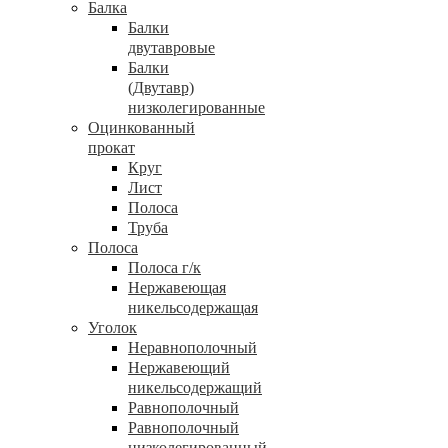
Балка
Балки
двутавровые
Балки
(Двутавр)
низколегированные
Оцинкованный
прокат
Круг
Лист
Полоса
Труба
Полоса
Полоса г/к
Нержавеющая
никельсодержащая
Уголок
Неравнополочный
Нержавеющий
никельсодержащий
Равнополочный
Равнополочный
низколегированный