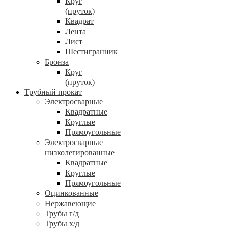
Круг
(пруток)
Квадрат
Лента
Лист
Шестигранник
Бронза
Круг
(пруток)
Трубный прокат
Электросварные
Квадратные
Круглые
Прямоугольные
Электросварные
низколегированные
Квадратные
Круглые
Прямоугольные
Оцинкованные
Нержавеющие
Трубы г/д
Трубы х/д