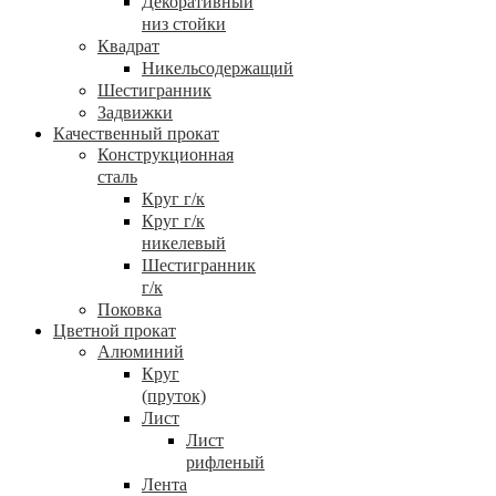
Декоративный
низ стойки
Квадрат
Никельсодержащий
Шестигранник
Задвижки
Качественный прокат
Конструкционная
сталь
Круг г/к
Круг г/к
никелевый
Шестигранник
г/к
Поковка
Цветной прокат
Алюминий
Круг
(пруток)
Лист
Лист
рифленый
Лента