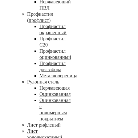
Нержавеющий
ПВЛ
Профнастил
(профлист)
Профнастил
окрашенный
Профнастил
С20
Профнастил
оцинкованный
Профнастил
для забора
Металлочерепица
Рулонная сталь
Нержавеющая
Оцинкованная
Оцинкованная
с
полимерным
покрытием
Лист рифленый
Лист
холоднокатаный