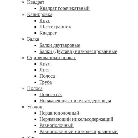
Квадрат
Квадрат горячекатаный
Калибровка
Круг
Шестигранник
Квадрат
Балка
Балки двутавровые
Балки (Двутавр) низколегированные
Оцинкованный прокат
Круг
Лист
Полоса
Труба
Полоса
Полоса г/к
Нержавеющая никельсодержащая
Уголок
Неравнополочный
Нержавеющий никельсодержащий
Равнополочный
Равнополочный низколегированный
Круг