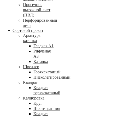
Просечно-
вытяжной лист
(ПВЛ)
Перфорированный
лист
Сортовой прокат
Арматура,
катанка
Гладкая А1
Рифленая
А3
Катанка
Швеллер
Горячекатаный
Низколегированный
Квадрат
Квадрат
горячекатаный
Калибровка
Круг
Шестигранник
Квадрат