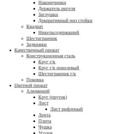
Наконечники
Держатель ригеля
Заглушки
Декоративный низ стойки
Квадрат
Никельсодержащий
Шестигранник
Задвижки
Качественный прокат
Конструкционная сталь
Круг г/к
Круг г/к никелевый
Шестигранник г/к
Поковка
Цветной прокат
Алюминий
Круг (пруток)
Лист
Лист рифленый
Лента
Плита
Чушка
Уголок