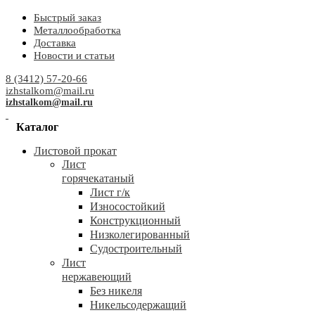
Быстрый заказ
Металлообработка
Доставка
Новости и статьи
8 (3412) 57-20-66
izhstalkom@mail.ru
izhstalkom@mail.ru
Каталог
Листовой прокат
Лист
горячекатаный
Лист г/к
Износостойкий
Конструкционный
Низколегированный
Судостроительный
Лист
нержавеющий
Без никеля
Никельсодержащий