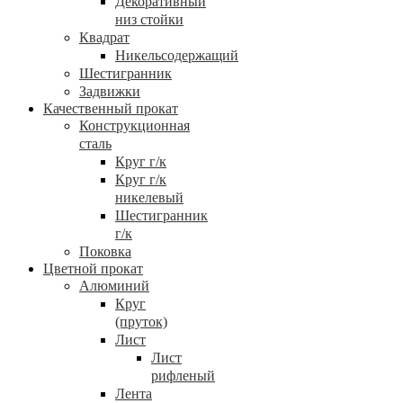
Декоративный
низ стойки
Квадрат
Никельсодержащий
Шестигранник
Задвижки
Качественный прокат
Конструкционная
сталь
Круг г/к
Круг г/к
никелевый
Шестигранник
г/к
Поковка
Цветной прокат
Алюминий
Круг
(пруток)
Лист
Лист
рифленый
Лента