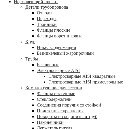
Нержавеющий прокат
Детали трубопровода
Отводы
Переходы
Тройники
Фланцы плоские
Фланцы воротниковые
Круг
Никельсодержащий
Безникелевый жаропрочный
Трубы
Бесшовные
Электросварные AISI
Электросварные AISI квадратные
Электросварные AISI прямоугольные
Комплектующие для лестниц
Фланцы настенные
Стеклодержатели
Соединения поручня со стойкой
Пристенные крепления
Повороты и соединители труб
Наконечники
Держатель ригеля