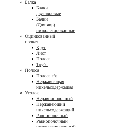
Балка
Балки
двутавровые
Балки
(Двутавр)
низколегированные
Оцинкованный
прокат
Круг
Лист
Полоса
Труба
Полоса
Полоса г/к
Нержавеющая
никельсодержащая
Уголок
Неравнополочный
Нержавеющий
никельсодержащий
Равнополочный
Равнополочный
низколегированный