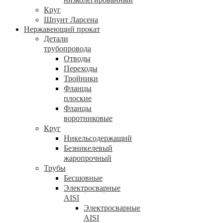
Круг
Шпунт Ларсена
Нержавеющий прокат
Детали
трубопровода
Отводы
Переходы
Тройники
Фланцы
плоские
Фланцы
воротниковые
Круг
Никельсодержащий
Безникелевый
жаропрочный
Трубы
Бесшовные
Электросварные
AISI
Электросварные
AISI