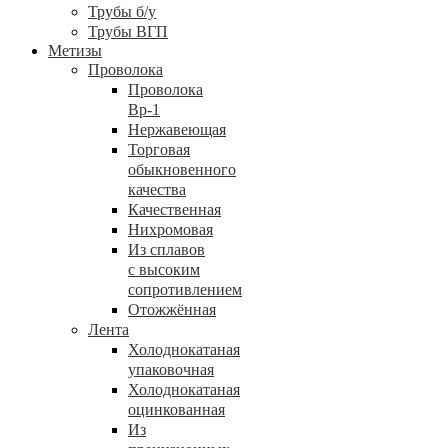
Трубы б/у
Трубы ВГП
Метизы
Проволока
Проволока
Вр-1
Нержавеющая
Торговая
обыкновенного
качества
Качественная
Нихромовая
Из сплавов
с высоким
сопротивлением
Отожжённая
Лента
Холоднокатаная
упаковочная
Холоднокатаная
оцинкованная
Из