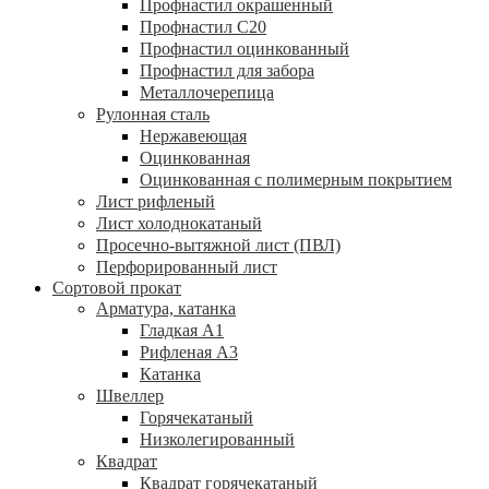
Профнастил окрашенный
Профнастил С20
Профнастил оцинкованный
Профнастил для забора
Металлочерепица
Рулонная сталь
Нержавеющая
Оцинкованная
Оцинкованная с полимерным покрытием
Лист рифленый
Лист холоднокатаный
Просечно-вытяжной лист (ПВЛ)
Перфорированный лист
Сортовой прокат
Арматура, катанка
Гладкая А1
Рифленая А3
Катанка
Швеллер
Горячекатаный
Низколегированный
Квадрат
Квадрат горячекатаный