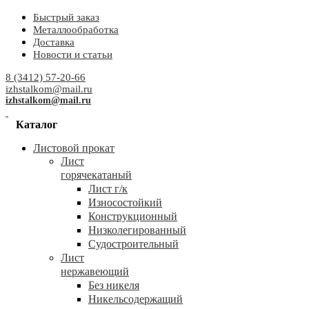
Быстрый заказ
Металлообработка
Доставка
Новости и статьи
8 (3412) 57-20-66
izhstalkom@mail.ru
izhstalkom@mail.ru
Каталог
Листовой прокат
Лист
горячекатаный
Лист г/к
Износостойкий
Конструкционный
Низколегированный
Судостроительный
Лист
нержавеющий
Без никеля
Никельсодержащий