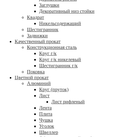
Заглушки
Декоративный низ стойки
Квадрат
Никельсодержащий
Шестигранник
Задвижки
Качественный прокат
Конструкционная сталь
Круг г/к
Круг г/к никелевый
Шестигранник г/к
Поковка
Цветной прокат
Алюминий
Круг (пруток)
Лист
Лист рифленый
Лента
Плита
Чушка
Уголок
Швеллер