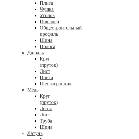
Плита
Чушка
Уголок
Швеллер
Общестроительный
профиль
Шина
Полоса
Дюраль
Круг
(пруток)
Лист
Плита
Шестигранник
Медь
Круг
(пруток)
Лента
Лист
Труба
Шина
Латунь