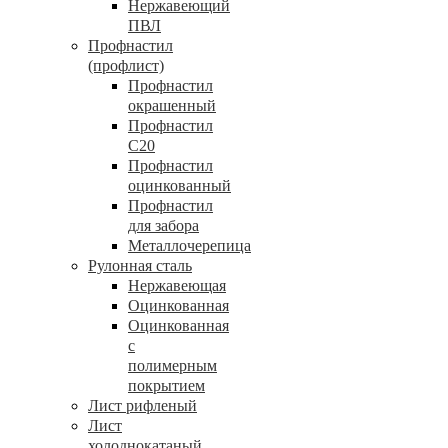
Нержавеющий
ПВЛ
Профнастил
(профлист)
Профнастил
окрашенный
Профнастил
С20
Профнастил
оцинкованный
Профнастил
для забора
Металлочерепица
Рулонная сталь
Нержавеющая
Оцинкованная
Оцинкованная
с
полимерным
покрытием
Лист рифленый
Лист
холоднокатаный