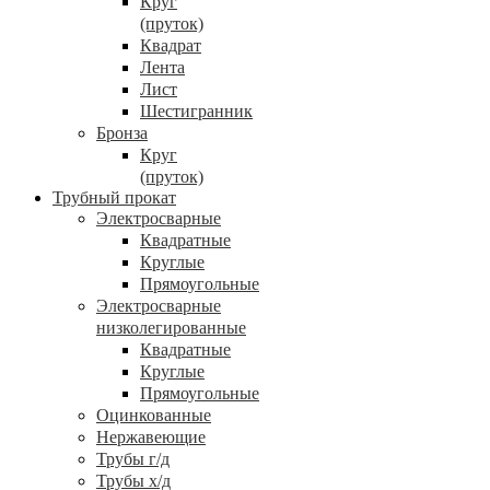
Круг
(пруток)
Квадрат
Лента
Лист
Шестигранник
Бронза
Круг
(пруток)
Трубный прокат
Электросварные
Квадратные
Круглые
Прямоугольные
Электросварные
низколегированные
Квадратные
Круглые
Прямоугольные
Оцинкованные
Нержавеющие
Трубы г/д
Трубы х/д