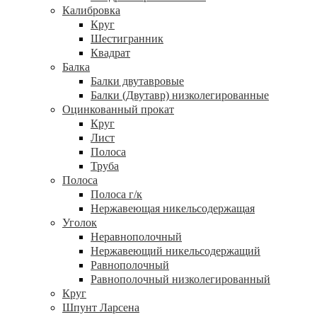
Калибровка
Круг
Шестигранник
Квадрат
Балка
Балки двутавровые
Балки (Двутавр) низколегированные
Оцинкованный прокат
Круг
Лист
Полоса
Труба
Полоса
Полоса г/к
Нержавеющая никельсодержащая
Уголок
Неравнополочный
Нержавеющий никельсодержащий
Равнополочный
Равнополочный низколегированный
Круг
Шпунт Ларсена