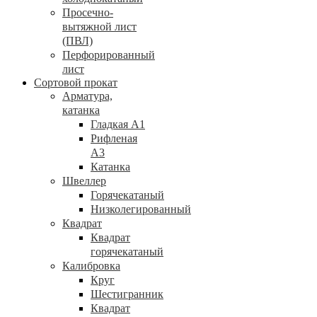
Просечно-
вытяжной лист
(ПВЛ)
Перфорированный
лист
Сортовой прокат
Арматура,
катанка
Гладкая А1
Рифленая
А3
Катанка
Швеллер
Горячекатаный
Низколегированный
Квадрат
Квадрат
горячекатаный
Калибровка
Круг
Шестигранник
Квадрат